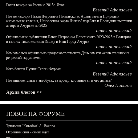
Голая вечеринка Роснано 2015г. Итог.
Евгений Афанасьев
Новые находки Павла Петровича Попельского: Архив газеты Природа и
аномальные явления, Неизвестная карта НижнеАмурЛага и Последние выставки
автора в Амурске по 2025
павел попельский
Официальные публикации Павла Петровича Попельского 2023-2025 в Болгарии,
в газетах Тихоокеанская Звезда и Наш Город Амурск
павел попельский
Комсомольск официально продолжает отмечать День памяти жертв сталинских
репрессий: задумаемся...
павел попельский
Кого боится Путин: Сергей Фургал
Евгений Афанасьев
Повышение платы в автобусах за проезд: кто виноват, и что делать?
Олег Паньков
Архив блогов >>
НОВОЕ НА ФОРУМЕ
Трилогия "Китобои" А. Вахова.
Охранник спит - смена идёт