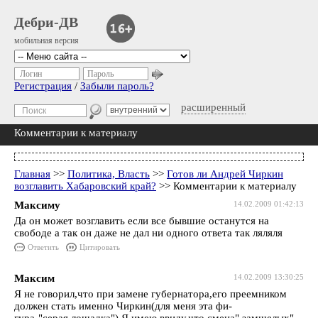
Дебри-ДВ
мобильная версия
Логин
Пароль
Регистрация
/
Забыли пароль?
расширенный
Комментарии к материалу
Главная
>>
Политика, Власть
>>
Готов ли Андрей Чиркин
возглавить Хабаровский край?
>> Комментарии к материалу
Максиму
14.02.2009 01:42:13
Да он может возглавить если все бывшие останутся на
свободе а так он даже не дал ни одного ответа так ляляля
Ответить
Цитировать
Максим
14.02.2009 13:30:25
Я не говорил,что при замене губернатора,его преемником
должен стать именно Чиркин(для меня эта фи-