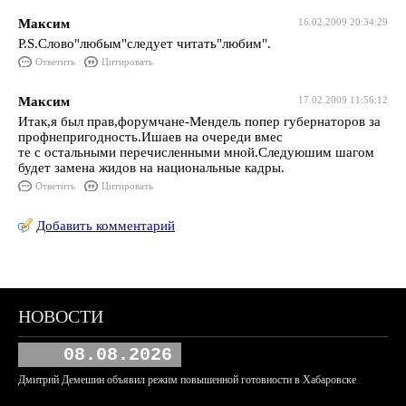
Максим
16.02.2009 20:34:29
P.S.Слово"любым"следует читать"любим".
Ответить
Цитировать
Максим
17.02.2009 11:56:12
Итак,я был прав,форумчане-Мендель попер губернаторов за
профнепригодность.Ишаев на очереди вмес
те с остальными перечисленными мной.Следуюшим шагом
будет замена жидов на национальные кадры.
Ответить
Цитировать
Добавить комментарий
НОВОСТИ
08.08.2026
Дмитрий Демешин объявил режим повышенной готовности в Хабаровске