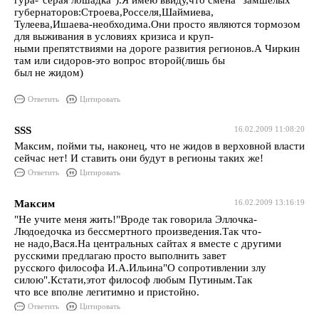
гура-"серая лошадка").Я имею ввиду,что смена" замшелых"
губернаторов:Строева,Росселя,Шаймиева,
Тулеева,Ишаева-необходима.Они просто являются тормозом
для выживания в условиях кризиса и круп-
ными препятствиями на дороге развития регионов.А Чиркин
там или сидоров-это вопрос второй(лишь бы
был не жидом)
Ответить
Цитировать
SSS
16.02.2009 11:08:20
Максим, пойми ты, наконец, что не жидов в верховной власти
сейчас нет! И ставить они будут в регионы таких же!
Ответить
Цитировать
Максим
16.02.2009 13:16:19
"Не учите меня жить!"Вроде так говорила Эллочка-
Людоедочка из бессмертного произведения.Так что-
не надо,Вася.На центральных сайтах я вместе с другими
русскими предлагаю просто выполнить завет
русского философа И.А.Ильина"О сопротивлении злу
силою".Кстати,этот философ любым Путиным.Так
что все вполне легитимно и пристойно.
Ответить
Цитировать