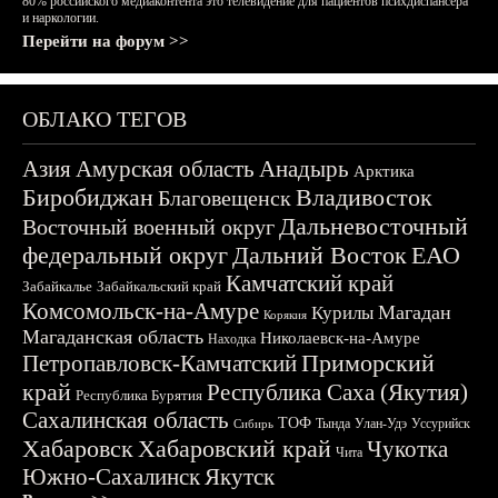
80% российского медиаконтента это телевидение для пациентов психдиспансера
и наркологии.
Перейти на форум >>
ОБЛАКО ТЕГОВ
Азия
Амурская область
Анадырь
Арктика
Биробиджан
Владивосток
Благовещенск
Дальневосточный
Восточный военный округ
федеральный округ
Дальний Восток
ЕАО
Камчатский край
Забайкалье
Забайкальский край
Комсомольск-на-Амуре
Магадан
Курилы
Корякия
Магаданская область
Николаевск-на-Амуре
Находка
Приморский
Петропавловск-Камчатский
край
Республика Саха (Якутия)
Республика Бурятия
Сахалинская область
ТОФ
Тында
Улан-Удэ
Уссурийск
Сибирь
Хабаровск
Хабаровский край
Чукотка
Чита
Южно-Сахалинск
Якутск