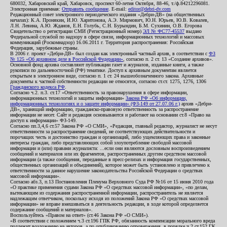
680032, Хабаровский край, Хабаровск, проспект 60-летия Октября, 88-46, т./ф.84212296081.
Электронная приемная:
Отправить сообщение
. E-mail:
editor@debri-dv.com
Редакционный совет электронного периодического издания «Дебри-ДВ» (на общественных
началах): К.А. Пронякин, И.Ю. Харитонова, А.Э. Мирмович, Ю.Н. Юрьев, Ю.В. Ковалев,
Л.Н. Левина, А.Ю. Жданов, Е.Н. Голубь, С.Н. Бурындин, Б.М. Сухинин, О.В. Егорова
Свидетельство о регистрации СМИ (Регистрационный номер)
ЭЛ № ФС77-45537
выдано
Федеральной службой по надзору в сфере связи, информационных технологий и массовых
коммуникаций (Роскомнадзор) 16.06.2011 г. Территория распространения: Российская
Федерация, зарубежные страны.
В 2006 г. проект «Дебри-ДВ» был создан как электронный частный архив, в соответствии с
ФЗ
№ 125 «Об архивном деле в Российской Федерации»
, согласно п. 2 ст. 13 «Создание архивов».
Основной фонд архива составляют публикации газет и журналов, изданные книги, а также
рукописи по дальневосточной (РФ) тематике. Доступ к архивным документам является
открытым в электронном виде, согласно п. 1 ст. 24 вышеобозначенного закона. Архивные
документы к частной собственности редакции не относятся, согласно ст.ст. 1275, 1276, 1306
Гражданского кодекса РФ
.
Согласно ч.2. п.3. ст.17 «Ответственность за правонарушения в сфере информации,
информационных технологий и защиты информации»
Закона РФ «Об информации,
информационных технологиях и о защите информации» (ФЗ-149 от 27.07.06 г.)
архив «Дебри-
ДВ», хранящий информацию, гражданско-правовую ответственность за распространение
информации не несет. Сайт и редакция основываются и работают на основании ст.8 «Право на
доступ к информации» ФЗ-149.
Согласно пп.3,4,6 ст.57 Закона РФ «О СМИ», «Редакция, главный редактор, журналист не несут
ответственности за распространение сведений, не соответствующих действительности и
порочащих честь и достоинство граждан и организаций, либо ущемляющих права и законные
интересы граждан, либо представляющих собой злоупотребление свободой массовой
информации и (или) правами журналиста: ...если они являются дословным воспроизведением
сообщений и материалов или их фрагментов, распространенных другим средством массовой
информации (а также сообщения, переданные в пресс-релизах и информация государственных,
общественных организаций и объединений), которое может быть установлено и привлечено к
ответственности за данное нарушение законодательства Российской Федерации о средствах
массовой информации».
Согласно абз.3, п.13 Постановления Пленума Верховного Суда РФ №16 от 15 июня 2010 года
«О практике применения судами Закона РФ «О средствах массовой информации», «по делам,
вытекающим из содержания распространенной информации, распространитель не является
надлежащим ответчиком, поскольку исходя из положений Закона РФ «О средствах массовой
информации» не вправе вмешиваться в деятельность редакции, в ходе которой определяется
содержание сообщений и материалов».
Воспользуйтесь «Правом на ответ» (ст.46 Закона РФ «О СМИ»).
«В соответствии с положением ч.3 ст.196 ГПК РФ, обязанность компенсации морального вреда
подлежит возложению на авторов, а по опубликованию опровержения, в порядке ч.2 ст.152 ГК