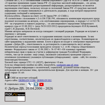
Согласно абз.3, п.13 Постановления Пленума Верховного Суда РФ №16 от 15 июня 2010 года
«О практике применения судами Закона РФ «О средствах массовой информации», «по делам,
вытекающим из содержания распространенной информации, распространитель не является
надлежащим ответчиком, поскольку исходя из положений Закона РФ «О средствах массовой
информации» не вправе вмешиваться в деятельность редакции, в ходе которой определяется
содержание сообщений и материалов».
Воспользуйтесь «Правом на ответ» (ст.46 Закона РФ «О СМИ»).
«В соответствии с положением ч.3 ст.196 ГПК РФ, обязанность компенсации морального вреда
подлежит возложению на авторов, а по опубликованию опровержения, в порядке ч.2 ст.152 ГК
РФ - на учредителя и главного редактор», - из апелляционного определения Хабаровского
краевого суда от 22.08.2012 г. (дело №33-5325/2012) председательствующего И.И.Куликовой,
судей С.И.Дорожко, Н.В.Пестовой.
Мнения авторов материалов не всегда совпадают с позицией редакции. Редакция не вступает в
переписку с авторами.
Редакция не несет ответственность за содержание внешних ссылок и комментариев. За них
ответственны, соответственно, исключительно их правообладатели и авторы. Комментарии на
сайте приравнены к выражению мнения. Блоги и форум не входят в электронное периодическое
издание «Дебри-ДВ», ответственность за достоверность и наполняемость несут авторы.
Политические опросы/голосования проводятся согласно ч.2. ст.46 «Опросы общественного
мнения» Федерального закона от 12.06.2002 г. № 67-ФЗ «Об основных гарантиях
избирательных прав и права на участие в референдуме граждан Российской Федерации»;
считать, там где не указано: лицо (лица), заказавшее (заказавших) проведение опроса и
оплатившее (оплативших) указанную публикацию (обнародование) - едино - сайт, без оплаты -
безвозмездно/бесплатно.
Часовой пояс сервера UTC+11 (AEST), фактически +8 мск.
Если вы обнаружили ошибки на сайте, пожалуйста,
сообщите нам об этом
.
Распространение информации о политической, социальной, духовной жизни общества,
публикации на актуальные темы, просветительские функции. Для мужчин и женщин. 16+ для
детей старше 16 лет.
СМИ не получает субсидий.
Адреса сайта:
DEBRI-DV.COM
,
DEBRI-DV.RU
.
В социальных сетях:
© Дебри-ДВ, 20.04.2006 - 2026