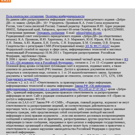
Пользовательское соглашение
,
Политика конфиденциальности
На данном сайте распространяется информация электронного периодического издания «Дебри-
ДВ» со знаком «Дебри-ДВ». 16+ Учредитель: Пронякин К.А. (член Союза журналистов
России, член Союза писателей России). Главный редактор: Харитонова И.Ю. Адрес редакции:
680032, Хабаровский край, Хабаровск, проспект 60-летия Октября, 88-46, т./ф.84212296081.
Электронная приемная:
Отправить сообщение
. E-mail:
editor@debri-dv.com
Редакционный совет электронного периодического издания «Дебри-ДВ» (на общественных
началах): К.А. Пронякин, И.Ю. Харитонова, А.Э. Мирмович, Ю.Н. Юрьев, Ю.В. Ковалев,
Л.Н. Левина, А.Ю. Жданов, Е.Н. Голубь, С.Н. Бурындин, Б.М. Сухинин, О.В. Егорова
Свидетельство о регистрации СМИ (Регистрационный номер)
ЭЛ № ФС77-45537
выдано
Федеральной службой по надзору в сфере связи, информационных технологий и массовых
коммуникаций (Роскомнадзор) 16.06.2011 г. Территория распространения: Российская
Федерация, зарубежные страны.
В 2006 г. проект «Дебри-ДВ» был создан как электронный частный архив, в соответствии с
ФЗ
№ 125 «Об архивном деле в Российской Федерации»
, согласно п. 2 ст. 13 «Создание архивов».
Основной фонд архива составляют публикации газет и журналов, изданные книги, а также
рукописи по дальневосточной (РФ) тематике. Доступ к архивным документам является
открытым в электронном виде, согласно п. 1 ст. 24 вышеобозначенного закона. Архивные
документы к частной собственности редакции не относятся, согласно ст.ст. 1275, 1276, 1306
Гражданского кодекса РФ
.
Согласно ч.2. п.3. ст.17 «Ответственность за правонарушения в сфере информации,
информационных технологий и защиты информации»
Закона РФ «Об информации,
информационных технологиях и о защите информации» (ФЗ-149 от 27.07.06 г.)
архив «Дебри-
ДВ», хранящий информацию, гражданско-правовую ответственность за распространение
информации не несет. Сайт и редакция основываются и работают на основании ст.8 «Право на
доступ к информации» ФЗ-149.
Согласно пп.3,4,6 ст.57 Закона РФ «О СМИ», «Редакция, главный редактор, журналист не несут
ответственности за распространение сведений, не соответствующих действительности и
порочащих честь и достоинство граждан и организаций, либо ущемляющих права и законные
интересы граждан, либо представляющих собой злоупотребление свободой массовой
информации и (или) правами журналиста: ...если они являются дословным воспроизведением
сообщений и материалов или их фрагментов, распространенных другим средством массовой
информации (а также сообщения, переданные в пресс-релизах и информация государственных,
общественных организаций и объединений), которое может быть установлено и привлечено к
ответственности за данное нарушение законодательства Российской Федерации о средствах
массовой информации».