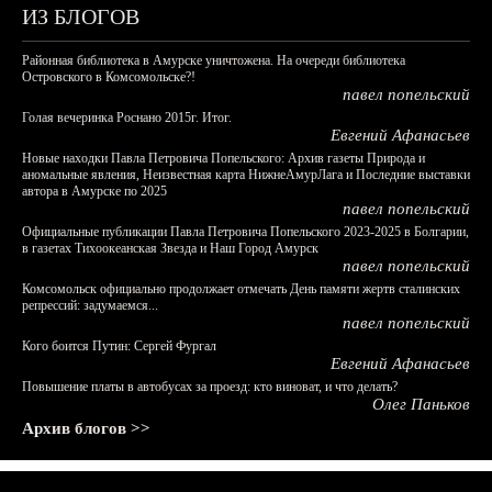
ИЗ БЛОГОВ
Районная библиотека в Амурске уничтожена. На очереди библиотека
Островского в Комсомольске?!
павел попельский
Голая вечеринка Роснано 2015г. Итог.
Евгений Афанасьев
Новые находки Павла Петровича Попельского: Архив газеты Природа и
аномальные явления, Неизвестная карта НижнеАмурЛага и Последние выставки
автора в Амурске по 2025
павел попельский
Официальные публикации Павла Петровича Попельского 2023-2025 в Болгарии,
в газетах Тихоокеанская Звезда и Наш Город Амурск
павел попельский
Комсомольск официально продолжает отмечать День памяти жертв сталинских
репрессий: задумаемся...
павел попельский
Кого боится Путин: Сергей Фургал
Евгений Афанасьев
Повышение платы в автобусах за проезд: кто виноват, и что делать?
Олег Паньков
Архив блогов >>