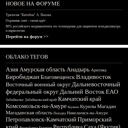
НОВОЕ НА ФОРУМЕ
Трилогия "Китобои" А. Вахова.
Охранник спит - смена идёт
80% российского медиаконтента это телевидение для пациентов психдиспансера
и наркологии.
Перейти на форум >>
ОБЛАКО ТЕГОВ
Азия
Амурская область
Анадырь
Арктика
Биробиджан
Владивосток
Благовещенск
Дальневосточный
Восточный военный округ
федеральный округ
Дальний Восток
ЕАО
Камчатский край
Забайкалье
Забайкальский край
Комсомольск-на-Амуре
Магадан
Курилы
Корякия
Магаданская область
Николаевск-на-Амуре
Находка
Приморский
Петропавловск-Камчатский
край
Республика Саха (Якутия)
Республика Бурятия