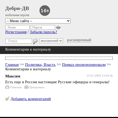
Дебри-ДВ
мобильная версия
Логин
Пароль
Регистрация
/
Забыли пароль?
расширенный
Комментарии к материалу
Главная
>>
Политика, Власть
>>
Приказ проигнорировали
>>
Комментарии к материалу
Максим
23.01.2009 13:04:36
Есть еще в России настоящие Русские офицеры и генералы!
Ответить
Цитировать
Добавить комментарий