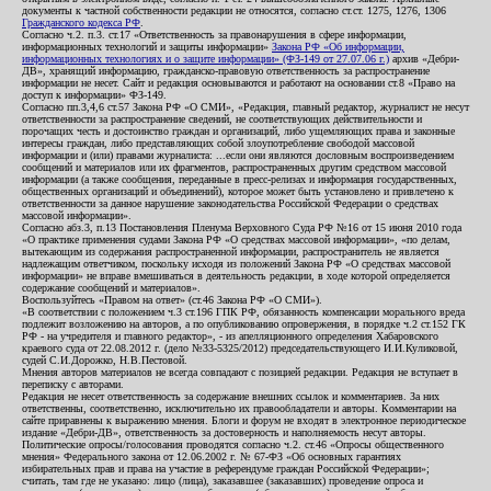
документы к частной собственности редакции не относятся, согласно ст.ст. 1275, 1276, 1306
Гражданского кодекса РФ
.
Согласно ч.2. п.3. ст.17 «Ответственность за правонарушения в сфере информации,
информационных технологий и защиты информации»
Закона РФ «Об информации,
информационных технологиях и о защите информации» (ФЗ-149 от 27.07.06 г.)
архив «Дебри-
ДВ», хранящий информацию, гражданско-правовую ответственность за распространение
информации не несет. Сайт и редакция основываются и работают на основании ст.8 «Право на
доступ к информации» ФЗ-149.
Согласно пп.3,4,6 ст.57 Закона РФ «О СМИ», «Редакция, главный редактор, журналист не несут
ответственности за распространение сведений, не соответствующих действительности и
порочащих честь и достоинство граждан и организаций, либо ущемляющих права и законные
интересы граждан, либо представляющих собой злоупотребление свободой массовой
информации и (или) правами журналиста: ...если они являются дословным воспроизведением
сообщений и материалов или их фрагментов, распространенных другим средством массовой
информации (а также сообщения, переданные в пресс-релизах и информация государственных,
общественных организаций и объединений), которое может быть установлено и привлечено к
ответственности за данное нарушение законодательства Российской Федерации о средствах
массовой информации».
Согласно абз.3, п.13 Постановления Пленума Верховного Суда РФ №16 от 15 июня 2010 года
«О практике применения судами Закона РФ «О средствах массовой информации», «по делам,
вытекающим из содержания распространенной информации, распространитель не является
надлежащим ответчиком, поскольку исходя из положений Закона РФ «О средствах массовой
информации» не вправе вмешиваться в деятельность редакции, в ходе которой определяется
содержание сообщений и материалов».
Воспользуйтесь «Правом на ответ» (ст.46 Закона РФ «О СМИ»).
«В соответствии с положением ч.3 ст.196 ГПК РФ, обязанность компенсации морального вреда
подлежит возложению на авторов, а по опубликованию опровержения, в порядке ч.2 ст.152 ГК
РФ - на учредителя и главного редактор», - из апелляционного определения Хабаровского
краевого суда от 22.08.2012 г. (дело №33-5325/2012) председательствующего И.И.Куликовой,
судей С.И.Дорожко, Н.В.Пестовой.
Мнения авторов материалов не всегда совпадают с позицией редакции. Редакция не вступает в
переписку с авторами.
Редакция не несет ответственность за содержание внешних ссылок и комментариев. За них
ответственны, соответственно, исключительно их правообладатели и авторы. Комментарии на
сайте приравнены к выражению мнения. Блоги и форум не входят в электронное периодическое
издание «Дебри-ДВ», ответственность за достоверность и наполняемость несут авторы.
Политические опросы/голосования проводятся согласно ч.2. ст.46 «Опросы общественного
мнения» Федерального закона от 12.06.2002 г. № 67-ФЗ «Об основных гарантиях
избирательных прав и права на участие в референдуме граждан Российской Федерации»;
считать, там где не указано: лицо (лица), заказавшее (заказавших) проведение опроса и