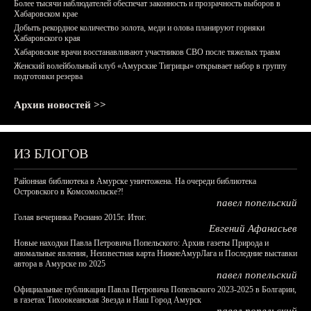
Более тысячи наблюдателей обеспечат законность и прозрачность выборов в
Хабаровском крае
Добыть рекордное количество золота, меди и олова планируют горняки
Хабаровского края
Хабаровские врачи восстанавливают участников СВО после тяжелых травм
Женский волейбольный клуб «Амурские Тигрицы» открывает набор в группу
подготовки резерва
Архив новостей >>
ИЗ БЛОГОВ
Районная библиотека в Амурске уничтожена. На очереди библиотека
Островского в Комсомольске?!
павел попельский
Голая вечеринка Роснано 2015г. Итог.
Евгений Афанасьев
Новые находки Павла Петровича Попельского: Архив газеты Природа и
аномальные явления, Неизвестная карта НижнеАмурЛага и Последние выставки
автора в Амурске по 2025
павел попельский
Официальные публикации Павла Петровича Попельского 2023-2025 в Болгарии,
в газетах Тихоокеанская Звезда и Наш Город Амурск