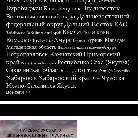
Азия
Амурская область
Анадырь
Арктика
Биробиджан
Владивосток
Благовещенск
Дальневосточный
Восточный военный округ
федеральный округ
Дальний Восток
ЕАО
Камчатский край
Забайкалье
Забайкальский край
Комсомольск-на-Амуре
Магадан
Курилы
Корякия
Магаданская область
Николаевск-на-Амуре
Находка
Приморский
Петропавловск-Камчатский
край
Республика Саха (Якутия)
Республика Бурятия
Сахалинская область
ТОФ
Тында
Улан-Удэ
Уссурийск
Сибирь
Хабаровск
Хабаровский край
Чукотка
Чита
Южно-Сахалинск
Якутск
Все теги >>