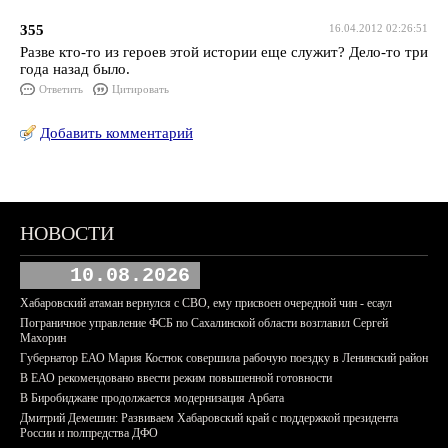
355
16.04.2012 02:26:51
Разве кто-то из героев этой истории еще служит? Дело-то три
года назад было.
Ответить
Цитировать
Добавить комментарий
НОВОСТИ
10.08.2026
Хабаровский атаман вернулся с СВО, ему присвоен очередной чин - есаул
Пограничное управление ФСБ по Сахалинской области возглавил Сергей
Махорин
Губернатор ЕАО Мария Костюк совершила рабочую поездку в Ленинский район
В ЕАО рекомендовано ввести режим повышенной готовности
В Биробиджане продолжается модернизация Арбата
Дмитрий Демешин: Развиваем Хабаровский край с поддержкой президента
России и полпредства ДФО