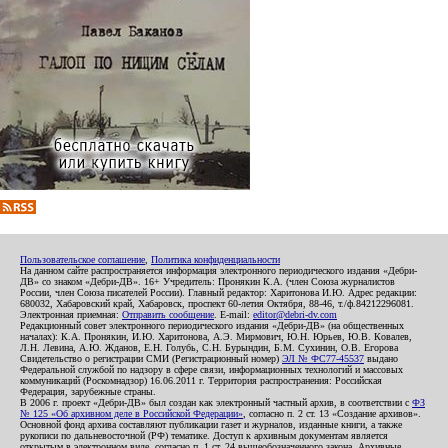
Пользовательское соглашение
,
Политика конфиденциальности
На данном сайте распространяется информация электронного периодического издания «Дебри-
ДВ» со знаком «Дебри-ДВ». 16+ Учредитель: Пронякин К.А. (член Союза журналистов
России, член Союза писателей России). Главный редактор: Харитонова И.Ю. Адрес редакции:
680032, Хабаровский край, Хабаровск, проспект 60-летия Октября, 88-46, т./ф.84212296081.
Электронная приемная:
Отправить сообщение
. E-mail:
editor@debri-dv.com
Редакционный совет электронного периодического издания «Дебри-ДВ» (на общественных
началах): К.А. Пронякин, И.Ю. Харитонова, А.Э. Мирмович, Ю.Н. Юрьев, Ю.В. Ковалев,
Л.Н. Левина, А.Ю. Жданов, Е.Н. Голубь, С.Н. Бурындин, Б.М. Сухинин, О.В. Егорова
Свидетельство о регистрации СМИ (Регистрационный номер)
ЭЛ № ФС77-45537
выдано
Федеральной службой по надзору в сфере связи, информационных технологий и массовых
коммуникаций (Роскомнадзор) 16.06.2011 г. Территория распространения: Российская
Федерация, зарубежные страны.
В 2006 г. проект «Дебри-ДВ» был создан как электронный частный архив, в соответствии с
ФЗ
№ 125 «Об архивном деле в Российской Федерации»
, согласно п. 2 ст. 13 «Создание архивов».
Основной фонд архива составляют публикации газет и журналов, изданные книги, а также
рукописи по дальневосточной (РФ) тематике. Доступ к архивным документам является
открытым в электронном виде, согласно п. 1 ст. 24 вышеобозначенного закона. Архивные