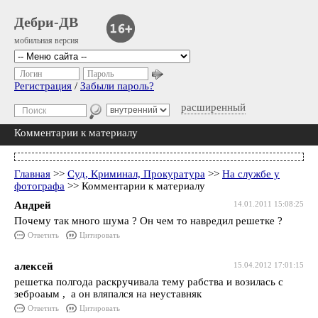
Дебри-ДВ
мобильная версия
Логин
Пароль
Регистрация
/
Забыли пароль?
расширенный
Комментарии к материалу
Главная
>>
Суд, Криминал, Прокуратура
>>
На службе у
фотографа
>> Комментарии к материалу
Андрей
14.01.2011 15:08:25
Почему так много шума ? Он чем то навредил решетке ?
Ответить
Цитировать
алексей
15.04.2012 17:01:15
решетка полгода раскручивала тему рабства и возилась с
зеброаым , а он вляпался на неуставняк
Ответить
Цитировать