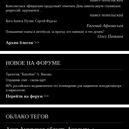
павел попельский
Комсомольск официально продолжает отмечать День памяти жертв сталинских
репрессий: задумаемся...
павел попельский
Кого боится Путин: Сергей Фургал
Евгений Афанасьев
Повышение платы в автобусах за проезд: кто виноват, и что делать?
Олег Паньков
Архив блогов >>
НОВОЕ НА ФОРУМЕ
Трилогия "Китобои" А. Вахова.
Охранник спит - смена идёт
80% российского медиаконтента это телевидение для пациентов психдиспансера
и наркологии.
Перейти на форум >>
ОБЛАКО ТЕГОВ