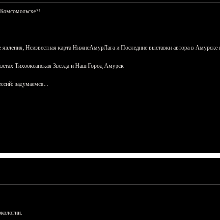
 Комсомольске?!
 явления, Неизвестная карта НижнеАмурЛага и Последние выставки автора в Амурске 
азетах Тихоокеанская Звезда и Наш Город Амурск
сий: задумаемся...
ркологии.