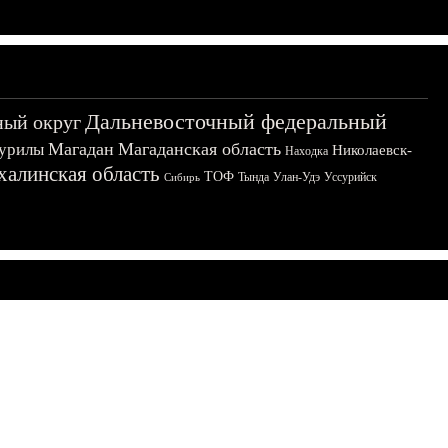
Дальневосточный федеральный
ный округ
Магадан
Магаданская область
урилы
Николаевск-
Находка
халинская область
ТОФ
Тында
Улан-Удэ
Уссурийск
Сибирь