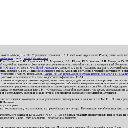
о знаком «Дебри-ДВ». 16+ Учредитель: Пронякин К.А. (член Союза журналистов России, член Союза писа
 сообщение
. E-mail:
editor@debri-dv.com
): К.А. Пронякин, И.Ю. Харитонова, А.Э. Мирмович, Ю.Н. Юрьев, Ю.В. Ковалев, Л.Н. Левина, А.Ю. Ж
 службой по надзору в сфере связи, информационных технологий и массовых коммуникаций (Роскомнадзо
5 «Об архивном деле в Российской Федерации»
, согласно п. 2 ст. 13 «Создание архивов». Основной фон
е, согласно п. 1 ст. 24 вышеобозначенного закона. Архивные документы к частной собственности редакци
ых технологий и защиты информации»
Закона РФ «Об информации, информационных технологиях и о защите
и работают на основании ст.8 «Право на доступ к информации» ФЗ-149.
етственности за распространение сведений, не соответствующих действительности и порочащих честь и д
 ...если они являются дословным воспроизведением сообщений и материалов или их фрагментов, распро
новлено и привлечено к ответственности за данное нарушение законодательства Российской Федерации о
актике применения судами Закона РФ «О средствах массовой информации», «по делам, вытекающим из со
ся в деятельность редакции, в ходе которой определяется содержание сообщений и материалов».
жит возложению на авторов, а по опубликованию опровержения, в порядке ч.2 ст.152 ГК РФ - на учредит
.В.Пестовой.
ску с авторами.
енны, соответственно, исключительно их правообладатели и авторы. Комментарии на сайте приравнены к
дерального закона от 12.06.2002 г. № 67-ФЗ «Об основных гарантиях избирательных прав и права на уча
дование) - едино - сайт, без оплаты - безвозмездно/бесплатно.
 актуальные темы, просветительские функции. Для мужчин и женщин. 16+ для детей старше 16 лет.