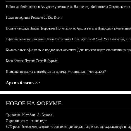
Районная библиотека в Амурске уничтожена. На очереди библиотека Островского в
Голая вечеринка Роснано 2015г. Итог.
Новые находки Павла Петровича Попельского: Архив газеты Природа и аномальные
Официальные публикации Павла Петровича Попельского 2023-2025 в Болгарии, в г
Комсомольск официально продолжает отмечать День памяти жертв сталинских репрес
Кого боится Путин: Сергей Фургал
Повышение платы в автобусах за проезд: кто виноват, и что делать?
Архив блогов >>
НОВОЕ НА ФОРУМЕ
Трилогия "Китобои" А. Вахова.
Охранник спит - смена идёт
80% российского медиаконтента это телевидение для пациентов психдиспансера и на