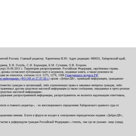
телей России). Главный редактор: Харитонова И.Ю. Адрес редакции: 680032, Хабаровский край,
данов, Е.Н. Голубь, С.Н. Бурындин, Б.М. Сухинин, О.В. Егорова
р) 16.06.2011 г. Территория распространения: Российская Федерация, зарубежные страны.
д архива составляют публикации газет и журналов, изданные книги, а также рукописи по
и не относятся, согласно ст.ст. 1275, 1276, 1306
Гражданского кодекса РФ
.
 информации» (ФЗ-149 от 27.07.06 г.)
архив «Дебри-ДВ», хранящий информацию, гражданско-
остоинство граждан и организаций, либо ущемляющих права и законные интересы граждан, либо
страненных другим средством массовой информации (а также сообщения, переданные в пресс-релизах
 средствах массовой информации».
держания распространенной информации, распространитель не является надлежащим ответчиком,
еля и главного редактор», - из апелляционного определения Хабаровского краевого суда от
 выражению мнения. Блоги и форум не входят в электронное периодическое издание «Дебри-ДВ»,
стие в референдуме граждан Российской Федерации»; считать, там где не указано: лицо (лица),