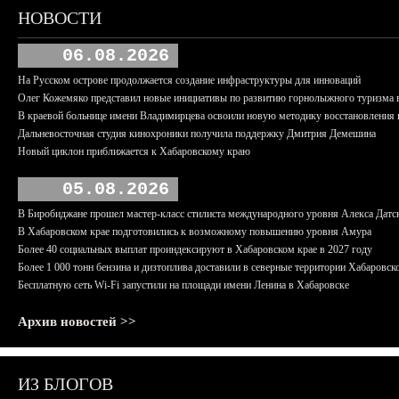
НОВОСТИ
06.08.2026
На Русском острове продолжается создание инфраструктуры для инноваций
Олег Кожемяко представил новые инициативы по развитию горнолыжного туризма 
В краевой больнице имени Владимирцева освоили новую методику восстановления п
Дальневосточная студия кинохроники получила поддержку Дмитрия Демешина
Новый циклон приближается к Хабаровскому краю
05.08.2026
В Биробиджане прошел мастер-класс стилиста международного уровня Алекса Датс
В Хабаровском крае подготовились к возможному повышению уровня Амура
Более 40 социальных выплат проиндексируют в Хабаровском крае в 2027 году
Более 1 000 тонн бензина и дизтоплива доставили в северные территории Хабаровск
Бесплатную сеть Wi-Fi запустили на площади имени Ленина в Хабаровске
Архив новостей >>
ИЗ БЛОГОВ