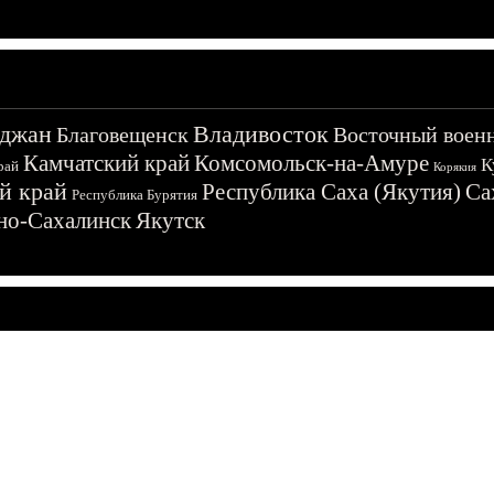
джан
Владивосток
Благовещенск
Восточный воен
Камчатский край
Комсомольск-на-Амуре
К
рай
Корякия
й край
Республика Саха (Якутия)
Са
Республика Бурятия
о-Сахалинск
Якутск