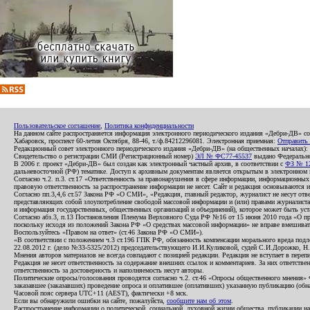
Пользовательское соглашение
,
Политика конфиденциальности
На данном сайте распространяется информация электронного периодического издания «Дебри-ДВ» с
Хабаровск, проспект 60-летия Октября, 88-46, т./ф.84212296081. Электронная приемная:
Отправить
Редакционный совет электронного периодического издания «Дебри-ДВ» (на общественных началах
Свидетельство о регистрации СМИ (Регистрационный номер)
ЭЛ № ФС77-45537
выдано Федеральной
В 2006 г. проект «Дебри-ДВ» был создан как электронный частный архив, в соответствии с
ФЗ № 12
дальневосточной (РФ) тематике. Доступ к архивным документам является открытым в электронном вид
Согласно ч.2. п.3. ст.17 «Ответственность за правонарушения в сфере информации, информационн
правовую ответственность за распространение информации не несет. Сайт и редакция основываются 
Согласно пп.3,4,6 ст.57 Закона РФ «О СМИ», «Редакция, главный редактор, журналист не несут отв
представляющих собой злоупотребление свободой массовой информации и (или) правами журналиста:
и информация государственных, общественных организаций и объединений), которое может быть уста
Согласно абз.3, п.13 Постановления Пленума Верховного Суда РФ №16 от 15 июня 2010 года «О пр
поскольку исходя из положений Закона РФ «О средствах массовой информации» не вправе вмешивать
Воспользуйтесь «Правом на ответ» (ст.46 Закона РФ «О СМИ»).
«В соответствии с положением ч.3 ст.196 ГПК РФ, обязанность компенсации морального вреда подле
22.08.2012 г. (дело №33-5325/2012) председательствующего И.И.Куликовой, судей С.И.Дорожко, Н
Мнения авторов материалов не всегда совпадают с позицией редакции. Редакция не вступает в перепи
Редакция не несет ответственность за содержание внешних ссылок и комментариев. За них ответств
ответственность за достоверность и наполняемость несут авторы.
Политические опросы/голосования проводятся согласно ч.2. ст.46 «Опросы общественного мнения» Фе
заказавшее (заказавших) проведение опроса и оплатившее (оплативших) указанную публикацию (обнаро
Часовой пояс сервера UTC+11 (AEST), фактически +8 мск.
Если вы обнаружили ошибки на сайте, пожалуйста,
сообщите нам об этом
.
Распространение информации о политической, социальной, духовной жизни общества, публикации на