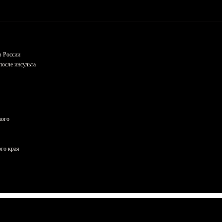
в России
осле инсульта
кого
ого края