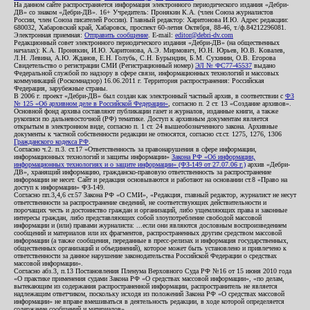
На данном сайте распространяется информация электронного периодического издания «Дебри-
ДВ» со знаком «Дебри-ДВ». 16+ Учредитель: Пронякин К.А. (член Союза журналистов
России, член Союза писателей России). Главный редактор: Харитонова И.Ю. Адрес редакции:
680032, Хабаровский край, Хабаровск, проспект 60-летия Октября, 88-46, т./ф.84212296081.
Электронная приемная:
Отправить сообщение
. E-mail:
editor@debri-dv.com
Редакционный совет электронного периодического издания «Дебри-ДВ» (на общественных
началах): К.А. Пронякин, И.Ю. Харитонова, А.Э. Мирмович, Ю.Н. Юрьев, Ю.В. Ковалев,
Л.Н. Левина, А.Ю. Жданов, Е.Н. Голубь, С.Н. Бурындин, Б.М. Сухинин, О.В. Егорова
Свидетельство о регистрации СМИ (Регистрационный номер)
ЭЛ № ФС77-45537
выдано
Федеральной службой по надзору в сфере связи, информационных технологий и массовых
коммуникаций (Роскомнадзор) 16.06.2011 г. Территория распространения: Российская
Федерация, зарубежные страны.
В 2006 г. проект «Дебри-ДВ» был создан как электронный частный архив, в соответствии с
ФЗ
№ 125 «Об архивном деле в Российской Федерации»
, согласно п. 2 ст. 13 «Создание архивов».
Основной фонд архива составляют публикации газет и журналов, изданные книги, а также
рукописи по дальневосточной (РФ) тематике. Доступ к архивным документам является
открытым в электронном виде, согласно п. 1 ст. 24 вышеобозначенного закона. Архивные
документы к частной собственности редакции не относятся, согласно ст.ст. 1275, 1276, 1306
Гражданского кодекса РФ
.
Согласно ч.2. п.3. ст.17 «Ответственность за правонарушения в сфере информации,
информационных технологий и защиты информации»
Закона РФ «Об информации,
информационных технологиях и о защите информации» (ФЗ-149 от 27.07.06 г.)
архив «Дебри-
ДВ», хранящий информацию, гражданско-правовую ответственность за распространение
информации не несет. Сайт и редакция основываются и работают на основании ст.8 «Право на
доступ к информации» ФЗ-149.
Согласно пп.3,4,6 ст.57 Закона РФ «О СМИ», «Редакция, главный редактор, журналист не несут
ответственности за распространение сведений, не соответствующих действительности и
порочащих честь и достоинство граждан и организаций, либо ущемляющих права и законные
интересы граждан, либо представляющих собой злоупотребление свободой массовой
информации и (или) правами журналиста: ...если они являются дословным воспроизведением
сообщений и материалов или их фрагментов, распространенных другим средством массовой
информации (а также сообщения, переданные в пресс-релизах и информация государственных,
общественных организаций и объединений), которое может быть установлено и привлечено к
ответственности за данное нарушение законодательства Российской Федерации о средствах
массовой информации».
Согласно абз.3, п.13 Постановления Пленума Верховного Суда РФ №16 от 15 июня 2010 года
«О практике применения судами Закона РФ «О средствах массовой информации», «по делам,
вытекающим из содержания распространенной информации, распространитель не является
надлежащим ответчиком, поскольку исходя из положений Закона РФ «О средствах массовой
информации» не вправе вмешиваться в деятельность редакции, в ходе которой определяется
содержание сообщений и материалов».