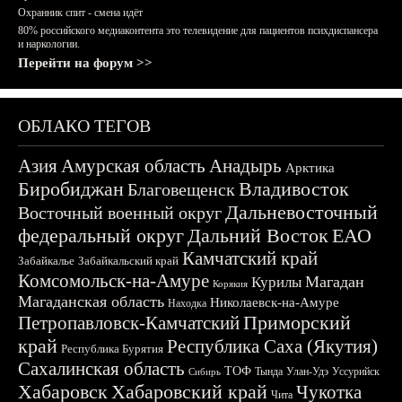
Охранник спит - смена идёт
80% российского медиаконтента это телевидение для пациентов психдиспансера
и наркологии.
Перейти на форум >>
ОБЛАКО ТЕГОВ
Азия
Амурская область
Анадырь
Арктика
Биробиджан
Владивосток
Благовещенск
Дальневосточный
Восточный военный округ
федеральный округ
Дальний Восток
ЕАО
Камчатский край
Забайкалье
Забайкальский край
Комсомольск-на-Амуре
Магадан
Курилы
Корякия
Магаданская область
Николаевск-на-Амуре
Находка
Приморский
Петропавловск-Камчатский
край
Республика Саха (Якутия)
Республика Бурятия
Сахалинская область
ТОФ
Тында
Улан-Удэ
Уссурийск
Сибирь
Хабаровск
Хабаровский край
Чукотка
Чита