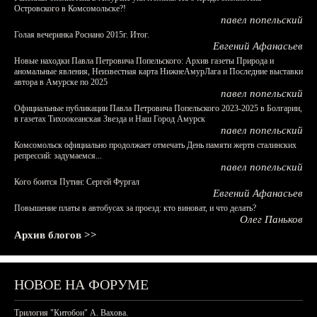
Островского в Комсомольске?!
павел попельский
Голая вечеринка Роснано 2015г. Итог.
Евгений Афанасьев
Новые находки Павла Петровича Попельского: Архив газеты Природа и
аномальные явления, Неизвестная карта НижнеАмурЛага и Последние выставки
автора в Амурске по 2025
павел попельский
Официальные публикации Павла Петровича Попельского 2023-2025 в Болгарии,
в газетах Тихоокеанская Звезда и Наш Город Амурск
павел попельский
Комсомольск официально продолжает отмечать День памяти жертв сталинских
репрессий: задумаемся...
павел попельский
Кого боится Путин: Сергей Фургал
Евгений Афанасьев
Повышение платы в автобусах за проезд: кто виноват, и что делать?
Олег Паньков
Архив блогов >>
НОВОЕ НА ФОРУМЕ
Трилогия "Китобои" А. Вахова.