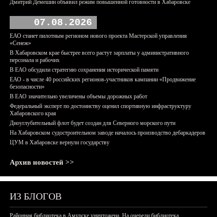
Дмитрий Демешин объявил режим повышенной готовности в Хабаровске
07.08.2026
ЕАО станет пилотным регионом нового проекта Мастерской управления
«Сенеж»
В Хабаровском крае быстрее всего растут зарплаты у административного
персонала и рабочих
В ЕАО обсудили стратегию сохранения исторической памяти
ЕАО - в числе 40 российских регионов-участников кампании «Продвижение
безопасности»
В ЕАО значительно увеличены объемы дорожных работ
Федеральный эксперт по достоинству оценил спортивную инфраструктуру
Хабаровского края
Дноуглубительный флот будет создан для Северного морского пути
На Хабаровском судостроительном заводе началось производство дебаркадеров
ЦУМ в Хабаровске вернули государству
Архив новостей >>
ИЗ БЛОГОВ
Районная библиотека в Амурске уничтожена. На очереди библиотека