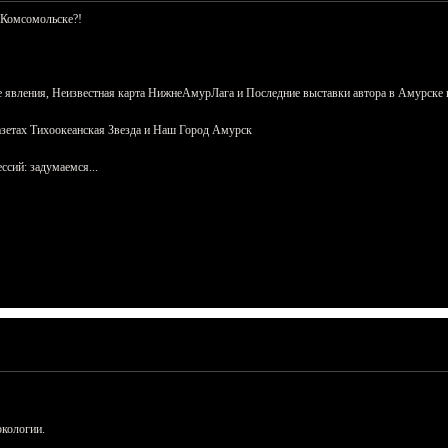
 Комсомольске?!
 явления, Неизвестная карта НижнеАмурЛага и Последние выставки автора в Амурске 
азетах Тихоокеанская Звезда и Наш Город Амурск
сий: задумаемся...
ркологии.