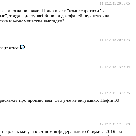
11.12.2015 20:35:05
 тоже иногда поражает.Попахивает "комиссарством" и
е", тогда и до хунвейбинов и дзяофаней недалеко или
еские и экономические выкладки?
11.12.2015 20:54:23
 ни другим
12.12.2015 13:35:44
12.12.2015 13:38:35
раскажет про произво вам. Это уже не актуально. Нефть 30
12.12.2015 17:06:09
у не расскажет, что экономия федерального бюджета 2016г за