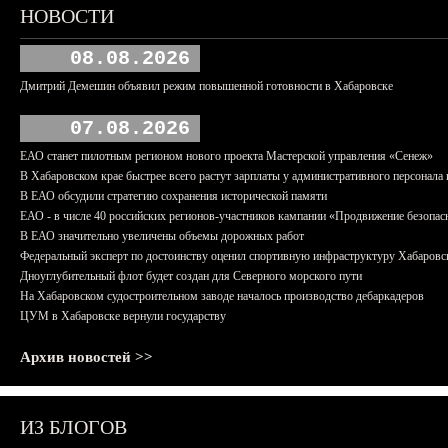
НОВОСТИ
08.08.2026
Дмитрий Демешин объявил режим повышенной готовности в Хабаровске
07.08.2026
ЕАО станет пилотным регионом нового проекта Мастерской управления «Сенеж»
В Хабаровском крае быстрее всего растут зарплаты у административного персонала 
В ЕАО обсудили стратегию сохранения исторической памяти
ЕАО - в числе 40 российских регионов-участников кампании «Продвижение безопас
В ЕАО значительно увеличены объемы дорожных работ
Федеральный эксперт по достоинству оценил спортивную инфраструктуру Хабаровс
Дноуглубительный флот будет создан для Северного морского пути
На Хабаровском судостроительном заводе началось производство дебаркадеров
ЦУМ в Хабаровске вернули государству
Архив новостей >>
ИЗ БЛОГОВ