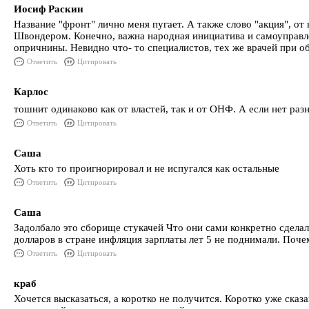
Иосиф Раскин
Название "фронт" лично меня пугает. А также слово "акция", о
Швондером. Конечно, важна народная инициатива и самоуправлен
опричнины. Невидно что- то специалистов, тех же врачей при об
Ответить
Цитировать
Карлос
тошнит одинаково как от властей, так и от ОНФ. А если нет раз
Ответить
Цитировать
Саша
Хоть кто то проигнорировал и не испугался как остальные
Ответить
Цитировать
Саша
Задолбало это сборище стукачей Что они сами конкретно сделал
долларов в стране инфляция зарплаты лет 5 не поднимали. Поче
Ответить
Цитировать
краб
Хочется высказаться, а коротко не получится. Коротко уже сказ