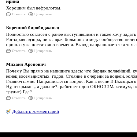
ирина
Хорошим был нефрологом.
Ответить
Цитировать
Коренной биробиджанец
Полностью согласен с ранее выступившими и также хочу задать 
Росздравнадзора, ни гл. врач больницы и мед. сообщество ничег
прошло уже достаточно времени. Вывод напрашивается: а тех л
Ответить
Цитировать
Михаил Аронович
Почему Вы прямо не напишите здесь: что бардак полнейший, к
конец восемьдисятых годов. Стояние в очереди за водкой, колба
Главпочтампе. Напрашивается вопрос. Как в песне В.Высоцкого:
Ну, открылась, а дальше?- работает одно ОКНО!!!!Максимум, не
трудит).Где?
Ответить
Цитировать
Добавить комментарий