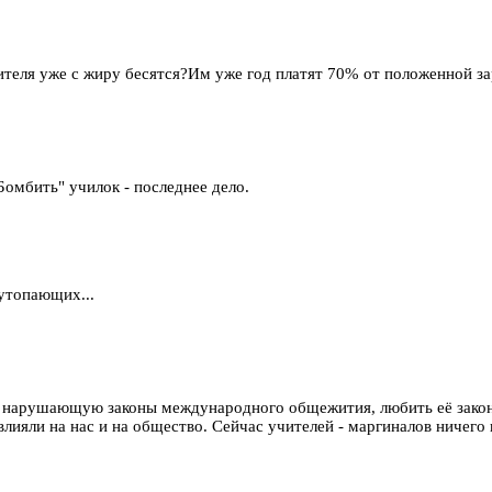
чителя уже с жиру бесятся?Им уже год платят 70% от положенной з
Бомбить" училок - последнее дело.
 утопающих...
у, нарушающую законы международного общежития, любить её закон
и на нас и на общество. Сейчас учителей - маргиналов ничего не