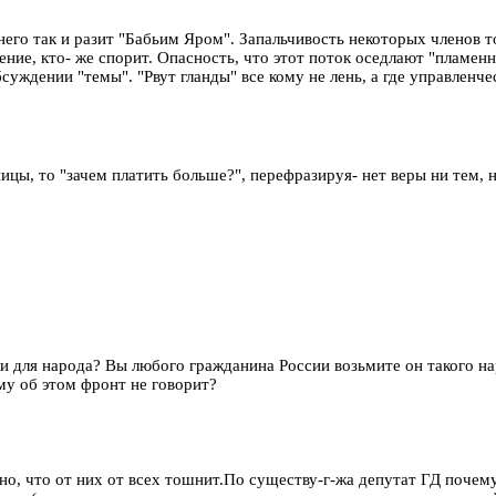
т него так и разит "Бабьим Яром". Запальчивость некоторых членов
ие, кто- же спорит. Опасность, что этот поток оседлают "пламенны
суждении "темы". "Рвут гланды" все кому не лень, а где управленч
ницы, то "зачем платить больше?", перефразируя- нет веры ни тем,
и для народа? Вы любого гражданина России возьмите он такого на
му об этом фронт не говорит?
ано, что от них от всех тошнит.По существу-г-жа депутат ГД почем