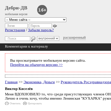
Дебри-ДВ
мобильная версия
Логин
Пароль
Регистрация
/
Забыли пароль?
расширенный
Комментарии к материалу
Вы просматриваете мобильную версию сайта.
Перейти на обычную версию >>
Главная
>>
Экономика, Деньги
>>
Руководитель Росздравнадзо
Виктор Киселёв
Меня ВДОХНОВИЛО то, что среди присутствующих членов ОНФ
Лично я очень хочу, чтобы именно Ленинская "КУХАРКА" руко
Ответить
Цитировать