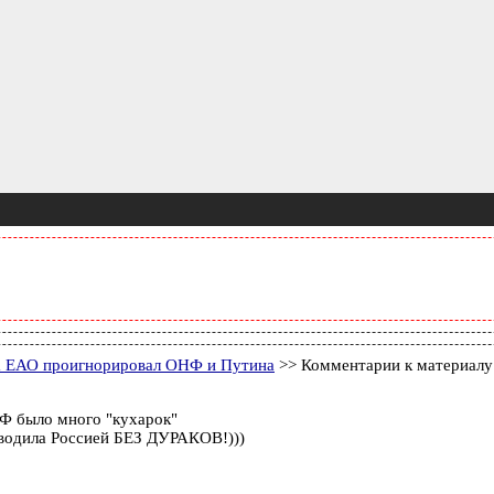
ра ЕАО проигнорировал ОНФ и Путина
>> Комментарии к материалу
 было много "кухарок"
водила Россией БЕЗ ДУРАКОВ!)))