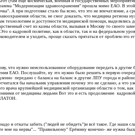
гот (там еще космическая, военная и государственных мероприятий
ограмма "Модернизации здравоохранения" прошла мимо ЕАО. В этой
ичка". А при подготовке стало бы ясно, что это не впечатление, а 
авоохранения области, не смог доказать, что медицина региона ну
ым технологиям и доступности медицинской помощи, выделялись де
рственный счет из казны области, вызывая в Москву то своего заме
Это о кадровой политике, как в области, так и на федеральном уро
уководителем и уходить, проще сказать прятаться от проблем-это е
ву, что нужно неиспользованное оборудование передать в другие б
нения ЕАО. Послушайте, ну это нужно было решить в первую очере
енно передано с баланса на баланс в другие ЛПУ города и районо
тчитался бы начальник управления почему это не сделано, а что уж
ого врача крупнейшей медицинской организации области о том, как
онними от медицины людьми Вот это и есть продолжение кадровой
 ПЛАТОН.
адо и откаты забить ("людей не обидеть")и всё такое. Где наши сл
е мне на нервы"... "Правильному" Ерёмину конечно- же нужна была 