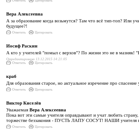
Ответить
Цитировать
Вера Алексеевна
А за образование когда возьмутся? Там что всё тип-топ? Или у
будущее?!
Ответить
Цитировать
Иосиф Раскин
А кто у учителей "помыл с верхов"? По жизни это не в мазняк! "
Отредактировано 13.12.2015 14:21:05
Ответить
Цитировать
краб
Для образования старое, но актуальное изречение про спасение
Ответить
Цитировать
Виктор Киселёв
Уважаемая
Вера Алексеевна
Пока вот эти самые учителя оправдывают и учат любить стран
торжестве беззакония - ПУСТЬ ЛАПУ СОСУТ! НАШИ учителя влиял
Ответить
Цитировать