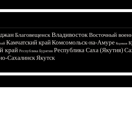
джан
Владивосток
Благовещенск
Восточный воен
Камчатский край
Комсомольск-на-Амуре
К
рай
Корякия
й край
Республика Саха (Якутия)
Са
Республика Бурятия
о-Сахалинск
Якутск