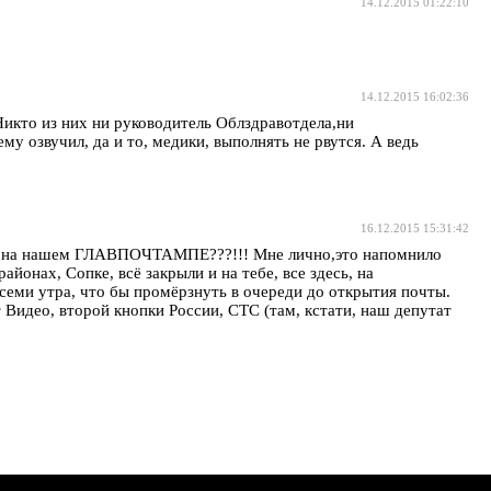
14.12.2015 01:22:10
14.12.2015 16:02:36
Никто из них ни руководитель Облздравотдела,ни
му озвучил, да и то, медики, выполнять не рвутся. А ведь
16.12.2015 15:31:42
раз на нашем ГЛАВПОЧТАМПЕ???!!! Мне лично,это напомнило
йонах, Сопке, всё закрыли и на тебе, все здесь, на
 семи утра, что бы промёрзнуть в очереди до открытия почты.
Видео, второй кнопки России, СТС (там, кстати, наш депутат