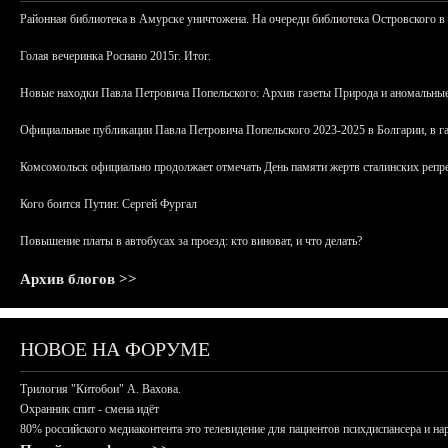
Районная библиотека в Амурске уничтожена. На очереди библиотека Островского в
Голая вечеринка Роснано 2015г. Итог.
Новые находки Павла Петровича Попельского: Архив газеты Природа и аномальные
Официальные публикации Павла Петровича Попельского 2023-2025 в Болгарии, в г
Комсомольск официально продолжает отмечать День памяти жертв сталинских репрес
Кого боится Путин: Сергей Фургал
Повышение платы в автобусах за проезд: кто виноват, и что делать?
Архив блогов >>
НОВОЕ НА ФОРУМЕ
Трилогия "Китобои" А. Вахова.
Охранник спит - смена идёт
80% российского медиаконтента это телевидение для пациентов психдиспансера и на