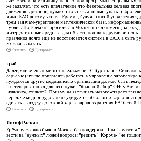
счет статей на медицину, пенсионной программы, социальных ль
же заявляет, что есть впечатление,что федеральная целевая пр
движения в регионе, нужно готовится, а не выступать "с бронев
мимо ЕАО,потому что г-н Еремин, будучи главой управления здр
трем задачам-укрепление мат.технической базы, информационн
рублей. Но Еремин "просидев" в Москве ни один месяц за госуда
мизер,остальные средства для области пошли в другие регионы. 
правления долго еще не восстановится система в ЕАО, а быть р
хотелось сказать
Ответить
Цитировать
краб
Далее,мне очень нравится предложение С Бурындина Синельнико
серьезно) нужно пригласить работать в управление здравоохра
нуждаются другие медицинские организации должно быть немедл
вот теперь я понял для чего нужен "большой сбор" ОНФ. Вот и о
,извините, тошнит?. Почему не заслушать нового-старого главн
передаче медоборудования будируется абсолютно верно постор
сделать вывод :у дорожной карты здравоохранения ЕАО- свой
Ответить
Цитировать
Иосиф Раскин
Ерёмину сложно было в Москве без поддержки. Там "крутится " н
вести на "нужных" людей вопросы "решить". Короче- "не тошнит