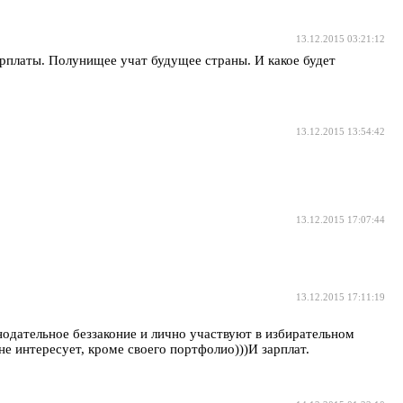
13.12.2015 03:21:12
арплаты. Полунищее учат будущее страны. И какое будет
13.12.2015 13:54:42
13.12.2015 17:07:44
13.12.2015 17:11:19
одательное беззаконие и лично участвуют в избирательном
 интересует, кроме своего портфолио)))И зарплат.