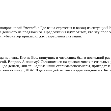
вопрос новой "метле", а Где ваша стратегия и выход из ситуации? 
о дельного не предложило. Предложения идут от тех, кто эту пробле
и губернатор пригласил для разрешения ситуации.
уда не глянь. Кто из Вас, пишущих и читающих был в последний 
сой. Вопрос. А почему? Съэкономили на филиальчиках в спальных ра
 Где деньги, Зин?!!! Бедные наши старики-пенсионеры, приходят к
сколько минут, ДВА!!!Где наши доблестные корреспонденты с Бест 