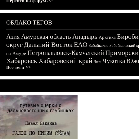
Перейти на форум >>
ОБЛАКО ТЕГОВ
Бироби
Азия
Амурская область
Анадырь
Арктика
округ
Дальний Восток
ЕАО
Забайкалье
Забайкальский к
Приморски
Петропавловск-Камчатский
на-Амуре
Хабаровск
Хабаровский край
Чукотка
Южн
Чита
Все теги >>