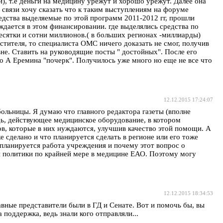
), т.е деньги на медицину урежут и хорошо урежут. Далее она
 связи хочу сказать что к таким выступлениям на форуме
средства выделяемые по этой программ 2011-2012 гг, прошли
ждается в этом финансировании. где выделялись средства по
сятки и сотни миллионов.( в больших регионах -миллиарды)
стителя, то специалиста ОМС ничего доказать не смог, получив
вне. Ставить на руководящие посты " достойных". После его
го А Еремина "почерк". Получилось уже много но еще не все что
12.12.2015 17:24:07
ольницы. Я думаю что главного редактора газеты (вполне
дь, действующее медицинское оборудование, в котором
в, которые в них нуждаются, улучшив качество этой помощи. А
е сделано и что планируется сделать в регионе или его тоже
 планируется работа учреждения и почему этот вопрос о
 политики по крайней мере в медицине ЕАО. Поэтому могу
12.12.2015 18:34:53
авные представители были в ГД и Сенате. Вот и помочь бы, вы
поддержка, ведь знали кого отправляли...