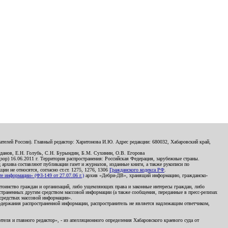
телей России). Главный редактор: Харитонова И.Ю. Адрес редакции: 680032, Хабаровский край,
данов, Е.Н. Голубь, С.Н. Бурындин, Б.М. Сухинин, О.В. Егорова
р) 16.06.2011 г. Территория распространения: Российская Федерация, зарубежные страны.
д архива составляют публикации газет и журналов, изданные книги, а также рукописи по
и не относятся, согласно ст.ст. 1275, 1276, 1306
Гражданского кодекса РФ
.
 информации» (ФЗ-149 от 27.07.06 г.)
архив «Дебри-ДВ», хранящий информацию, гражданско-
остоинство граждан и организаций, либо ущемляющих права и законные интересы граждан, либо
страненных другим средством массовой информации (а также сообщения, переданные в пресс-релизах
 средствах массовой информации».
держания распространенной информации, распространитель не является надлежащим ответчиком,
еля и главного редактор», - из апелляционного определения Хабаровского краевого суда от