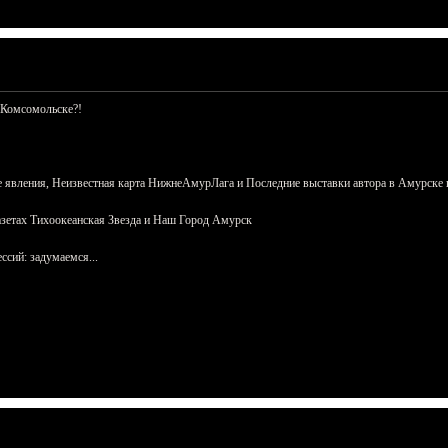
 Комсомольске?!
 явления, Неизвестная карта НижнеАмурЛага и Последние выставки автора в Амурске 
азетах Тихоокеанская Звезда и Наш Город Амурск
сий: задумаемся...