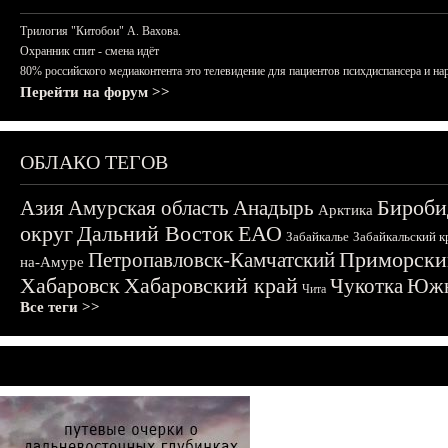
Трилогия "Китобои" А. Вахова.
Охранник спит - смена идёт
80% российского медиаконтента это телевидение для пациентов психдиспансера и на
Перейти на форум >>
ОБЛАКО ТЕГОВ
Бироби
Азия
Амурская область
Анадырь
Арктика
округ
Дальний Восток
ЕАО
Забайкалье
Забайкальский к
Приморски
Петропавловск-Камчатский
на-Амуре
Хабаровск
Хабаровский край
Чукотка
Южн
Чита
Все теги >>