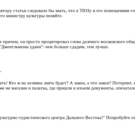
 автору статьи следовало бы знать, что к ТЮЗу и его помещениям 
его министру культуры пеняйте.
 не причем, он просто процитировал слова далекого московского об
 "Джентльмены удачи": чем больше сдадим, тем лучше.
"
гать! Кто ж на хозяина лаять будет? А закон, а что закон? Потерпит
 же не магазин и палатка, где пришли и изъяли документы, опечатали
 культурно-туристического центра Дальнего Востока!" Попробуйте о