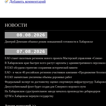
Добавить комментарий
НОВОСТИ
08.08.2026
Дмитрий Демешин объявил режим повышенной готовности в Хабаровске
07.08.2026
ЕАО станет пилотным регионом нового проекта Мастерской управления «Сенеж»
В Хабаровском крае быстрее всего растут зарплаты у административного персонала 
В ЕАО обсудили стратегию сохранения исторической памяти
ЕАО - в числе 40 российских регионов-участников кампании «Продвижение безопас
В ЕАО значительно увеличены объемы дорожных работ
Федеральный эксперт по достоинству оценил спортивную инфраструктуру Хабаровс
Дноуглубительный флот будет создан для Северного морского пути
На Хабаровском судостроительном заводе началось производство дебаркадеров
ЦУМ в Хабаровске вернули государству
Архив новостей >>