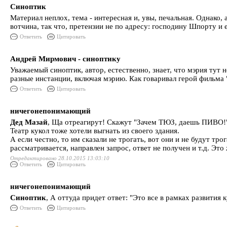
Синоптик
Материал неплох, тема - интересная и, увы, печальная. Однако,
вотчина, так что, претензии не по адресу: господину Шпорту и 
Ответить
Цитировать
Андрей Мирмович - синоптику
Уважаемый синоптик, автор, естественно, знает, что мэрия тут
разные инстанции, включая мэрию. Как говаривал герой фильма
Ответить
Цитировать
ничегонепонимающий
Дед Мазай
, Ща отреагирут! Скажут "Зачем ТЮЗ, даешь ПИВО!
Театр кукол тоже хотели выгнать из своего здания.
А если честно, то им сказали не трогать, вот они и не будут тро
рассматривается, направлен запрос, ответ не получен и т.д. Это
Отредактировано 28.10.2015 13:03:10
Ответить
Цитировать
ничегонепонимающий
Синоптик
, А оттуда придет ответ: "Это все в рамках развития
Ответить
Цитировать