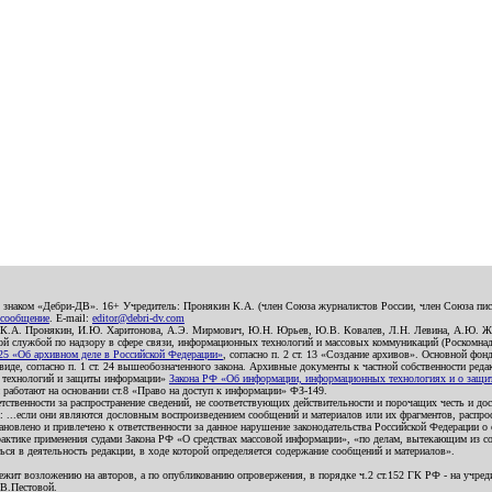
о знаком «Дебри-ДВ». 16+ Учредитель: Пронякин К.А. (член Союза журналистов России, член Союза писа
 сообщение
. E-mail:
editor@debri-dv.com
): К.А. Пронякин, И.Ю. Харитонова, А.Э. Мирмович, Ю.Н. Юрьев, Ю.В. Ковалев, Л.Н. Левина, А.Ю. Ж
 службой по надзору в сфере связи, информационных технологий и массовых коммуникаций (Роскомнадзо
5 «Об архивном деле в Российской Федерации»
, согласно п. 2 ст. 13 «Создание архивов». Основной фон
е, согласно п. 1 ст. 24 вышеобозначенного закона. Архивные документы к частной собственности редакци
ых технологий и защиты информации»
Закона РФ «Об информации, информационных технологиях и о защите
и работают на основании ст.8 «Право на доступ к информации» ФЗ-149.
етственности за распространение сведений, не соответствующих действительности и порочащих честь и д
 ...если они являются дословным воспроизведением сообщений и материалов или их фрагментов, распро
новлено и привлечено к ответственности за данное нарушение законодательства Российской Федерации о
актике применения судами Закона РФ «О средствах массовой информации», «по делам, вытекающим из со
ся в деятельность редакции, в ходе которой определяется содержание сообщений и материалов».
жит возложению на авторов, а по опубликованию опровержения, в порядке ч.2 ст.152 ГК РФ - на учредит
.В.Пестовой.