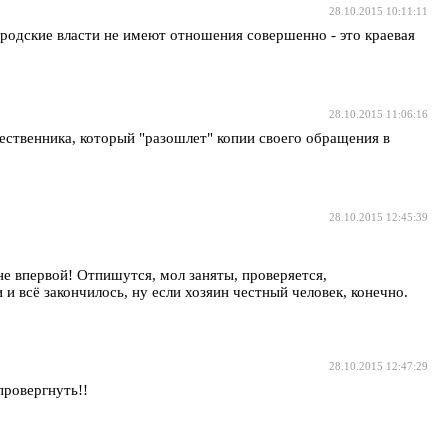
28.10.2015 10:11:11
городские власти не имеют отношения совершенно - это краевая
28.10.2015 11:06:16
щественника, который "разошлет" копии своего обращения в
28.10.2015 12:45:39
, не впервой! Отпишутся, мол заняты, проверяется,
 и всё закончилось, ну если хозяин честный человек, конечно.
28.10.2015 12:47:29
провергнуть!!