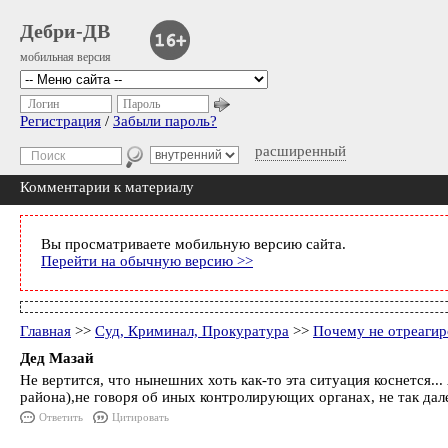
Дебри-ДВ
мобильная версия
Логин
Пароль
Регистрация
/
Забыли пароль?
расширенный
Комментарии к материалу
Вы просматриваете мобильную версию сайта.
Перейти на обычную версию >>
Главная
>>
Суд, Криминал, Прокуратура
>>
Почему не отреагир
Дед Мазай
Не вертится, что нынешних хоть как-то эта ситуация коснется.
района),не говоря об иных контролирующих органах, не так дале
Ответить
Цитировать