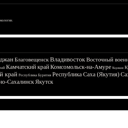
ркологии.
джан
Владивосток
Благовещенск
Восточный воен
Камчатский край
Комсомольск-на-Амуре
К
рай
Корякия
й край
Республика Саха (Якутия)
Са
Республика Бурятия
о-Сахалинск
Якутск