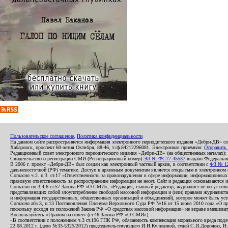
Пользовательское соглашение
,
Политика конфиденциальности
На данном сайте распространяется информация электронного периодического издания «Дебри-ДВ» с
Хабаровск, проспект 60-летия Октября, 88-46, т./ф.84212296081. Электронная приемная:
Отправить
Редакционный совет электронного периодического издания «Дебри-ДВ» (на общественных началах
Свидетельство о регистрации СМИ (Регистрационный номер)
ЭЛ № ФС77-45537
выдано Федеральной
В 2006 г. проект «Дебри-ДВ» был создан как электронный частный архив, в соответствии с
ФЗ № 12
дальневосточной (РФ) тематике. Доступ к архивным документам является открытым в электронном вид
Согласно ч.2. п.3. ст.17 «Ответственность за правонарушения в сфере информации, информационн
правовую ответственность за распространение информации не несет. Сайт и редакция основываются 
Согласно пп.3,4,6 ст.57 Закона РФ «О СМИ», «Редакция, главный редактор, журналист не несут отв
представляющих собой злоупотребление свободой массовой информации и (или) правами журналиста:
и информация государственных, общественных организаций и объединений), которое может быть уста
Согласно абз.3, п.13 Постановления Пленума Верховного Суда РФ №16 от 15 июня 2010 года «О пр
поскольку исходя из положений Закона РФ «О средствах массовой информации» не вправе вмешивать
Воспользуйтесь «Правом на ответ» (ст.46 Закона РФ «О СМИ»).
«В соответствии с положением ч.3 ст.196 ГПК РФ, обязанность компенсации морального вреда подле
22.08.2012 г. (дело №33-5325/2012) председательствующего И.И.Куликовой, судей С.И.Дорожко, Н