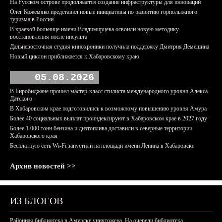
На Русском острове продолжается создание инфраструктуры для инноваций
Олег Кожемяко представил новые инициативы по развитию горнолыжного
туризма в России
В краевой больнице имени Владимирцева освоили новую методику
восстановления после инсульта
Дальневосточная студия кинохроники получила поддержку Дмитрия Демешина
Новый циклон приближается к Хабаровскому краю
05.08.2026
В Биробиджане прошел мастер-класс стилиста международного уровня Алекса
Датского
В Хабаровском крае подготовились к возможному повышению уровня Амура
Более 40 социальных выплат проиндексируют в Хабаровском крае в 2027 году
Более 1 000 тонн бензина и дизтоплива доставили в северные территории
Хабаровского края
Бесплатную сеть Wi-Fi запустили на площади имени Ленина в Хабаровске
Архив новостей >>
ИЗ БЛОГОВ
Районная библиотека в Амурске уничтожена. На очереди библиотека