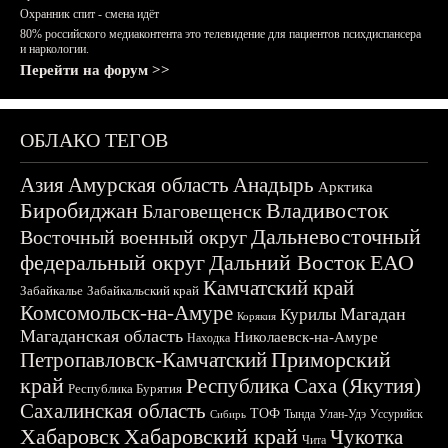
Охранник спит - смена идёт
80% российского медиаконтента это телевидение для пациентов психдиспансера
и наркологии.
Перейти на форум >>
ОБЛАКО ТЕГОВ
Азия
Амурская область
Анадырь
Арктика
Биробиджан
Владивосток
Благовещенск
Дальневосточный
Восточный военный округ
федеральный округ
Дальний Восток
ЕАО
Камчатский край
Забайкалье
Забайкальский край
Комсомольск-на-Амуре
Магадан
Курилы
Корякия
Магаданская область
Николаевск-на-Амуре
Находка
Приморский
Петропавловск-Камчатский
край
Республика Саха (Якутия)
Республика Бурятия
Сахалинская область
ТОФ
Тында
Улан-Удэ
Уссурийск
Сибирь
Хабаровск
Хабаровский край
Чукотка
Чита