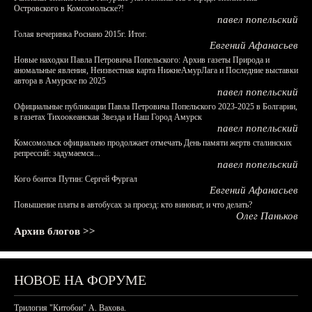
Островского в Комсомольске?!
павел попельский
Голая вечеринка Роснано 2015г. Итог.
Евгений Афанасьев
Новые находки Павла Петровича Попельского: Архив газеты Природа и
аномальные явления, Неизвестная карта НижнеАмурЛага и Последние выставки
автора в Амурске по 2025
павел попельский
Официальные публикации Павла Петровича Попельского 2023-2025 в Болгарии,
в газетах Тихоокеанская Звезда и Наш Город Амурск
павел попельский
Комсомольск официально продолжает отмечать День памяти жертв сталинских
репрессий: задумаемся...
павел попельский
Кого боится Путин: Сергей Фургал
Евгений Афанасьев
Повышение платы в автобусах за проезд: кто виноват, и что делать?
Олег Паньков
Архив блогов >>
НОВОЕ НА ФОРУМЕ
Трилогия "Китобои" А. Вахова.