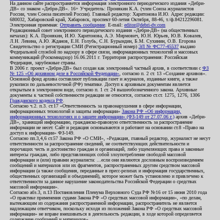
На данном сайте распространяется информация электронного периодического издания «Дебри-
ДВ» со знаком «Дебри-ДВ». 16+ Учредитель: Пронякин К.А. (член Союза журналистов
России, член Союза писателей России). Главный редактор: Харитонова И.Ю. Адрес редакции:
680032, Хабаровский край, Хабаровск, проспект 60-летия Октября, 88-46, т./ф.84212296081.
Электронная приемная:
Отправить сообщение
. E-mail:
editor@debri-dv.com
Редакционный совет электронного периодического издания «Дебри-ДВ» (на общественных
началах): К.А. Пронякин, И.Ю. Харитонова, А.Э. Мирмович, Ю.Н. Юрьев, Ю.В. Ковалев,
Л.Н. Левина, А.Ю. Жданов, Е.Н. Голубь, С.Н. Бурындин, Б.М. Сухинин, О.В. Егорова
Свидетельство о регистрации СМИ (Регистрационный номер)
ЭЛ № ФС77-45537
выдано
Федеральной службой по надзору в сфере связи, информационных технологий и массовых
коммуникаций (Роскомнадзор) 16.06.2011 г. Территория распространения: Российская
Федерация, зарубежные страны.
В 2006 г. проект «Дебри-ДВ» был создан как электронный частный архив, в соответствии с
ФЗ
№ 125 «Об архивном деле в Российской Федерации»
, согласно п. 2 ст. 13 «Создание архивов».
Основной фонд архива составляют публикации газет и журналов, изданные книги, а также
рукописи по дальневосточной (РФ) тематике. Доступ к архивным документам является
открытым в электронном виде, согласно п. 1 ст. 24 вышеобозначенного закона. Архивные
документы к частной собственности редакции не относятся, согласно ст.ст. 1275, 1276, 1306
Гражданского кодекса РФ
.
Согласно ч.2. п.3. ст.17 «Ответственность за правонарушения в сфере информации,
информационных технологий и защиты информации»
Закона РФ «Об информации,
информационных технологиях и о защите информации» (ФЗ-149 от 27.07.06 г.)
архив «Дебри-
ДВ», хранящий информацию, гражданско-правовую ответственность за распространение
информации не несет. Сайт и редакция основываются и работают на основании ст.8 «Право на
доступ к информации» ФЗ-149.
Согласно пп.3,4,6 ст.57 Закона РФ «О СМИ», «Редакция, главный редактор, журналист не несут
ответственности за распространение сведений, не соответствующих действительности и
порочащих честь и достоинство граждан и организаций, либо ущемляющих права и законные
интересы граждан, либо представляющих собой злоупотребление свободой массовой
информации и (или) правами журналиста: ...если они являются дословным воспроизведением
сообщений и материалов или их фрагментов, распространенных другим средством массовой
информации (а также сообщения, переданные в пресс-релизах и информация государственных,
общественных организаций и объединений), которое может быть установлено и привлечено к
ответственности за данное нарушение законодательства Российской Федерации о средствах
массовой информации».
Согласно абз.3, п.13 Постановления Пленума Верховного Суда РФ №16 от 15 июня 2010 года
«О практике применения судами Закона РФ «О средствах массовой информации», «по делам,
вытекающим из содержания распространенной информации, распространитель не является
надлежащим ответчиком, поскольку исходя из положений Закона РФ «О средствах массовой
информации» не вправе вмешиваться в деятельность редакции, в ходе которой определяется
содержание сообщений и материалов».