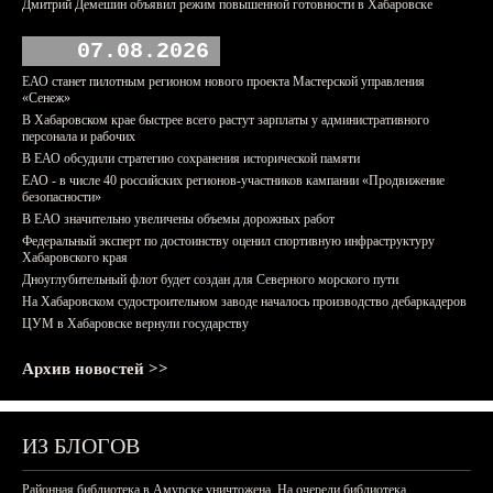
Дмитрий Демешин объявил режим повышенной готовности в Хабаровске
07.08.2026
ЕАО станет пилотным регионом нового проекта Мастерской управления
«Сенеж»
В Хабаровском крае быстрее всего растут зарплаты у административного
персонала и рабочих
В ЕАО обсудили стратегию сохранения исторической памяти
ЕАО - в числе 40 российских регионов-участников кампании «Продвижение
безопасности»
В ЕАО значительно увеличены объемы дорожных работ
Федеральный эксперт по достоинству оценил спортивную инфраструктуру
Хабаровского края
Дноуглубительный флот будет создан для Северного морского пути
На Хабаровском судостроительном заводе началось производство дебаркадеров
ЦУМ в Хабаровске вернули государству
Архив новостей >>
ИЗ БЛОГОВ
Районная библиотека в Амурске уничтожена. На очереди библиотека