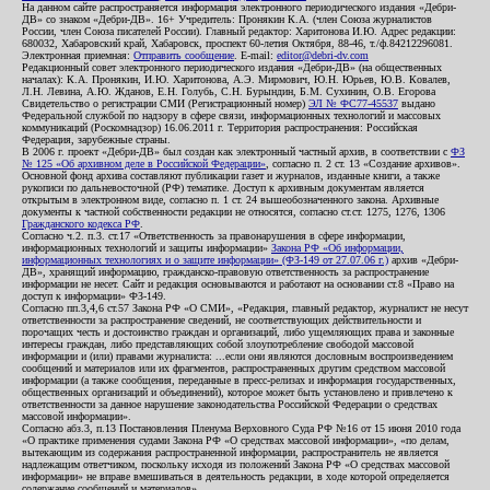
На данном сайте распространяется информация электронного периодического издания «Дебри-
ДВ» со знаком «Дебри-ДВ». 16+ Учредитель: Пронякин К.А. (член Союза журналистов
России, член Союза писателей России). Главный редактор: Харитонова И.Ю. Адрес редакции:
680032, Хабаровский край, Хабаровск, проспект 60-летия Октября, 88-46, т./ф.84212296081.
Электронная приемная:
Отправить сообщение
. E-mail:
editor@debri-dv.com
Редакционный совет электронного периодического издания «Дебри-ДВ» (на общественных
началах): К.А. Пронякин, И.Ю. Харитонова, А.Э. Мирмович, Ю.Н. Юрьев, Ю.В. Ковалев,
Л.Н. Левина, А.Ю. Жданов, Е.Н. Голубь, С.Н. Бурындин, Б.М. Сухинин, О.В. Егорова
Свидетельство о регистрации СМИ (Регистрационный номер)
ЭЛ № ФС77-45537
выдано
Федеральной службой по надзору в сфере связи, информационных технологий и массовых
коммуникаций (Роскомнадзор) 16.06.2011 г. Территория распространения: Российская
Федерация, зарубежные страны.
В 2006 г. проект «Дебри-ДВ» был создан как электронный частный архив, в соответствии с
ФЗ
№ 125 «Об архивном деле в Российской Федерации»
, согласно п. 2 ст. 13 «Создание архивов».
Основной фонд архива составляют публикации газет и журналов, изданные книги, а также
рукописи по дальневосточной (РФ) тематике. Доступ к архивным документам является
открытым в электронном виде, согласно п. 1 ст. 24 вышеобозначенного закона. Архивные
документы к частной собственности редакции не относятся, согласно ст.ст. 1275, 1276, 1306
Гражданского кодекса РФ
.
Согласно ч.2. п.3. ст.17 «Ответственность за правонарушения в сфере информации,
информационных технологий и защиты информации»
Закона РФ «Об информации,
информационных технологиях и о защите информации» (ФЗ-149 от 27.07.06 г.)
архив «Дебри-
ДВ», хранящий информацию, гражданско-правовую ответственность за распространение
информации не несет. Сайт и редакция основываются и работают на основании ст.8 «Право на
доступ к информации» ФЗ-149.
Согласно пп.3,4,6 ст.57 Закона РФ «О СМИ», «Редакция, главный редактор, журналист не несут
ответственности за распространение сведений, не соответствующих действительности и
порочащих честь и достоинство граждан и организаций, либо ущемляющих права и законные
интересы граждан, либо представляющих собой злоупотребление свободой массовой
информации и (или) правами журналиста: ...если они являются дословным воспроизведением
сообщений и материалов или их фрагментов, распространенных другим средством массовой
информации (а также сообщения, переданные в пресс-релизах и информация государственных,
общественных организаций и объединений), которое может быть установлено и привлечено к
ответственности за данное нарушение законодательства Российской Федерации о средствах
массовой информации».
Согласно абз.3, п.13 Постановления Пленума Верховного Суда РФ №16 от 15 июня 2010 года
«О практике применения судами Закона РФ «О средствах массовой информации», «по делам,
вытекающим из содержания распространенной информации, распространитель не является
надлежащим ответчиком, поскольку исходя из положений Закона РФ «О средствах массовой
информации» не вправе вмешиваться в деятельность редакции, в ходе которой определяется
содержание сообщений и материалов».