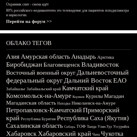
Охранник спит - смена идёт
80% российского медиаконтента это телевидение для пациентов психдиспансера
и наркологии.
Перейти на форум >>
ОБЛАКО ТЕГОВ
Азия
Амурская область
Анадырь
Арктика
Биробиджан
Владивосток
Благовещенск
Дальневосточный
Восточный военный округ
федеральный округ
Дальний Восток
ЕАО
Камчатский край
Забайкалье
Забайкальский край
Комсомольск-на-Амуре
Магадан
Курилы
Корякия
Магаданская область
Николаевск-на-Амуре
Находка
Приморский
Петропавловск-Камчатский
край
Республика Саха (Якутия)
Республика Бурятия
Сахалинская область
ТОФ
Тында
Улан-Удэ
Уссурийск
Сибирь
Хабаровск
Хабаровский край
Чукотка
Чита