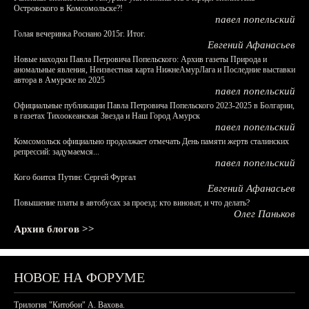
Островского в Комсомольске?!
павел попельский
Голая вечеринка Роснано 2015г. Итог.
Евгений Афанасьев
Новые находки Павла Петровича Попельского: Архив газеты Природа и
аномальные явления, Неизвестная карта НижнеАмурЛага и Последние выставки
автора в Амурске по 2025
павел попельский
Официальные публикации Павла Петровича Попельского 2023-2025 в Болгарии,
в газетах Тихоокеанская Звезда и Наш Город Амурск
павел попельский
Комсомольск официально продолжает отмечать День памяти жертв сталинских
репрессий: задумаемся...
павел попельский
Кого боится Путин: Сергей Фургал
Евгений Афанасьев
Повышение платы в автобусах за проезд: кто виноват, и что делать?
Олег Паньков
Архив блогов >>
НОВОЕ НА ФОРУМЕ
Трилогия "Китобои" А. Вахова.