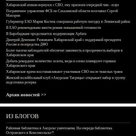
Хабаровский атаман вернулся с СВО, ему присвоен очередной чин - есаул
Пограничное управление ФСБ по Сахалинской области возглавил Сергей
Махорин
Губернатор ЕАО Мария Костюк совершила рабочую поездку в Ленинский район
В ЕАО рекомендовано ввести режим повышенной готовности
В Биробиджане продолжается модернизация Арбата
Дмитрий Демешин: Развиваем Хабаровский край с поддержкой президента
России и полпредства ДФО
Более тысячи наблюдателей обеспечат законность и прозрачность выборов в
Хабаровском крае
Добыть рекордное количество золота, меди и олова планируют горняки
Хабаровского края
Хабаровские врачи восстанавливают участников СВО после тяжелых травм
Женский волейбольный клуб «Амурские Тигрицы» открывает набор в группу
подготовки резерва
Архив новостей >>
ИЗ БЛОГОВ
Районная библиотека в Амурске уничтожена. На очереди библиотека
Островского в Комсомольске?!