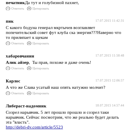
печатник
Да тут и голубизной пахнет,
Ответить
Цитировать
пик
17.07.2015 11:42:31
С какого бодуна генерал мкртычев возглавляет
попечительский совет фут клуба ска энергия???Наверно что
то прилипает к щекам
Ответить
Цитировать
хабаровчанин
17.07.2015 11:58:48
Алик айзер
, Ты прав, похоже и даже очень!
Ответить
Цитировать
Карлос
17.07.2015 12:06:57
А что же Слава усатый наш опять натужно молчит?
Ответить
Цитировать
Либераст-надомник
18.07.2015 14:57:44
Созрел нарывчик. 5 лет прошло прошло и созрел таки
нарывчик. Сейчас посмотрим, что же реально будет делать
эта "власть".
http://debri-dv.com/article/5523