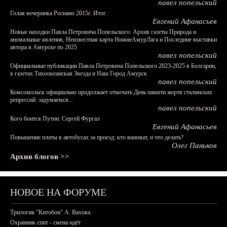
павел попельский
Голая вечеринка Роснано 2015г. Итог.
Евгений Афанасьев
Новые находки Павла Петровича Попельского: Архив газеты Природа и
аномальные явления, Неизвестная карта НижнеАмурЛага и Последние выставки
автора в Амурске по 2025
павел попельский
Официальные публикации Павла Петровича Попельского 2023-2025 в Болгарии,
в газетах Тихоокеанская Звезда и Наш Город Амурск
павел попельский
Комсомольск официально продолжает отмечать День памяти жертв сталинских
репрессий: задумаемся...
павел попельский
Кого боится Путин: Сергей Фургал
Евгений Афанасьев
Повышение платы в автобусах за проезд: кто виноват, и что делать?
Олег Паньков
Архив блогов >>
НОВОЕ НА ФОРУМЕ
Трилогия "Китобои" А. Вахова.
Охранник спит - смена идёт