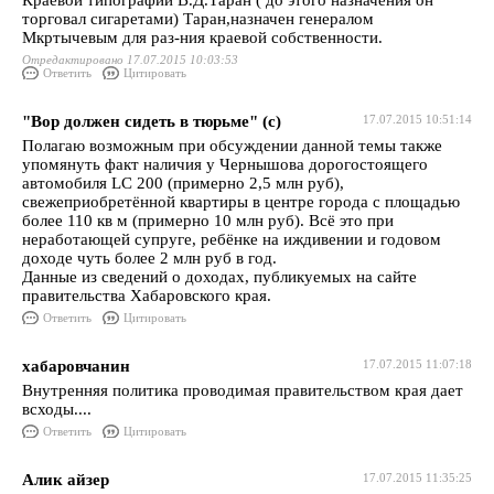
Краевой типографии В.Д.Таран ( до этого назначения он
торговал сигаретами) Таран,назначен генералом
Мкртычевым для раз-ния краевой собственности.
Отредактировано 17.07.2015 10:03:53
Ответить
Цитировать
"Вор должен сидеть в тюрьме" (с)
17.07.2015 10:51:14
Полагаю возможным при обсуждении данной темы также
упомянуть факт наличия у Чернышова дорогостоящего
автомобиля LC 200 (примерно 2,5 млн руб),
свежеприобретённой квартиры в центре города с площадью
более 110 кв м (примерно 10 млн руб). Всё это при
неработающей супруге, ребёнке на иждивении и годовом
доходе чуть более 2 млн руб в год.
Данные из сведений о доходах, публикуемых на сайте
правительства Хабаровского края.
Ответить
Цитировать
хабаровчанин
17.07.2015 11:07:18
Внутренняя политика проводимая правительством края дает
всходы....
Ответить
Цитировать
Алик айзер
17.07.2015 11:35:25