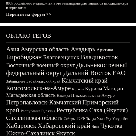
80% российского медиаконтента это телевидение для пациентов психдиспансера
и наркологии.
Перейти на форум >>
ОБЛАКО ТЕГОВ
Азия
Амурская область
Анадырь
Арктика
Биробиджан
Владивосток
Благовещенск
Дальневосточный
Восточный военный округ
федеральный округ
Дальний Восток
ЕАО
Камчатский край
Забайкалье
Забайкальский край
Комсомольск-на-Амуре
Магадан
Курилы
Корякия
Магаданская область
Николаевск-на-Амуре
Находка
Приморский
Петропавловск-Камчатский
край
Республика Саха (Якутия)
Республика Бурятия
Сахалинская область
ТОФ
Тында
Улан-Удэ
Уссурийск
Сибирь
Хабаровск
Хабаровский край
Чукотка
Чита
Южно-Сахалинск
Якутск