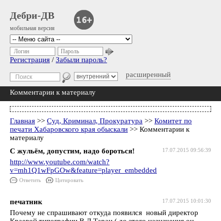
Дебри-ДВ
мобильная версия
Логин
Пароль
Регистрация
/
Забыли пароль?
расширенный
Комментарии к материалу
Главная
>>
Суд, Криминал, Прокуратура
>>
Комитет по
печати Хабаровского края обыскали
>> Комментарии к
материалу
С жульём, допустим, надо бороться!
17.07.2015 09:56:39
http://www.youtube.com/watch?
v=mh1Q1wFpGOw&feature=player_embedded
Ответить
Цитировать
печатник
17.07.2015 10:01:30
Почему не спрашивают откуда появился новый директор