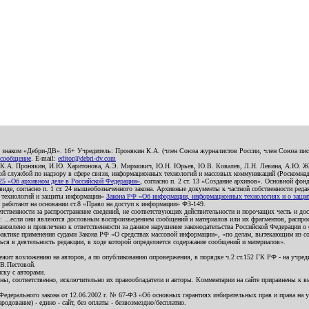
о знаком «Дебри-ДВ». 16+ Учредитель: Пронякин К.А. (член Союза журналистов России, член Союза писа
 сообщение
. E-mail:
editor@debri-dv.com
): К.А. Пронякин, И.Ю. Харитонова, А.Э. Мирмович, Ю.Н. Юрьев, Ю.В. Ковалев, Л.Н. Левина, А.Ю. Ж
 службой по надзору в сфере связи, информационных технологий и массовых коммуникаций (Роскомнадзо
5 «Об архивном деле в Российской Федерации»
, согласно п. 2 ст. 13 «Создание архивов». Основной фон
е, согласно п. 1 ст. 24 вышеобозначенного закона. Архивные документы к частной собственности редакци
ых технологий и защиты информации»
Закона РФ «Об информации, информационных технологиях и о защите
и работают на основании ст.8 «Право на доступ к информации» ФЗ-149.
етственности за распространение сведений, не соответствующих действительности и порочащих честь и д
 ...если они являются дословным воспроизведением сообщений и материалов или их фрагментов, распро
новлено и привлечено к ответственности за данное нарушение законодательства Российской Федерации о
актике применения судами Закона РФ «О средствах массовой информации», «по делам, вытекающим из со
ся в деятельность редакции, в ходе которой определяется содержание сообщений и материалов».
жит возложению на авторов, а по опубликованию опровержения, в порядке ч.2 ст.152 ГК РФ - на учредит
.В.Пестовой.
ску с авторами.
енны, соответственно, исключительно их правообладатели и авторы. Комментарии на сайте приравнены к
дерального закона от 12.06.2002 г. № 67-ФЗ «Об основных гарантиях избирательных прав и права на уча
дование) - едино - сайт, без оплаты - безвозмездно/бесплатно.