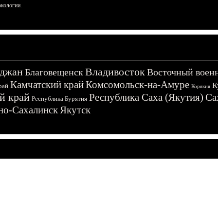
ркологии.
джан
Владивосток
Благовещенск
Восточный воен
Камчатский край
Комсомольск-на-Амуре
К
рай
Корякия
й край
Республика Саха (Якутия)
Са
Республика Бурятия
о-Сахалинск
Якутск