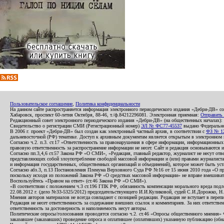
Пользовательское соглашение
,
Политика конфиденциальности
На данном сайте распространяется информация электронного периодического издания «Дебри-ДВ» с
Хабаровск, проспект 60-летия Октября, 88-46, т./ф.84212296081. Электронная приемная:
Отправить
Редакционный совет электронного периодического издания «Дебри-ДВ» (на общественных началах
Свидетельство о регистрации СМИ (Регистрационный номер)
ЭЛ № ФС77-45537
выдано Федеральной
В 2006 г. проект «Дебри-ДВ» был создан как электронный частный архив, в соответствии с
ФЗ № 12
дальневосточной (РФ) тематике. Доступ к архивным документам является открытым в электронном вид
Согласно ч.2. п.3. ст.17 «Ответственность за правонарушения в сфере информации, информационн
правовую ответственность за распространение информации не несет. Сайт и редакция основываются 
Согласно пп.3,4,6 ст.57 Закона РФ «О СМИ», «Редакция, главный редактор, журналист не несут отв
представляющих собой злоупотребление свободой массовой информации и (или) правами журналиста:
и информация государственных, общественных организаций и объединений), которое может быть уста
Согласно абз.3, п.13 Постановления Пленума Верховного Суда РФ №16 от 15 июня 2010 года «О пр
поскольку исходя из положений Закона РФ «О средствах массовой информации» не вправе вмешивать
Воспользуйтесь «Правом на ответ» (ст.46 Закона РФ «О СМИ»).
«В соответствии с положением ч.3 ст.196 ГПК РФ, обязанность компенсации морального вреда подле
22.08.2012 г. (дело №33-5325/2012) председательствующего И.И.Куликовой, судей С.И.Дорожко, Н
Мнения авторов материалов не всегда совпадают с позицией редакции. Редакция не вступает в перепи
Редакция не несет ответственность за содержание внешних ссылок и комментариев. За них ответств
ответственность за достоверность и наполняемость несут авторы.
Политические опросы/голосования проводятся согласно ч.2. ст.46 «Опросы общественного мнения» Фе
заказавшее (заказавших) проведение опроса и оплатившее (оплативших) указанную публикацию (обнаро