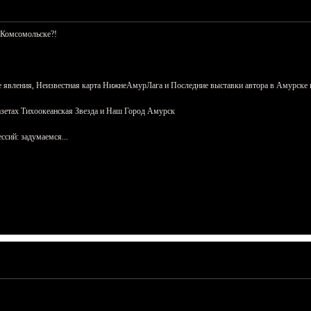
 Комсомольске?!
 явления, Неизвестная карта НижнеАмурЛага и Последние выставки автора в Амурске 
азетах Тихоокеанская Звезда и Наш Город Амурск
сий: задумаемся...