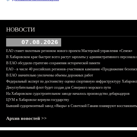
НОВОСТИ
07.08.2026
ЕАО станет пилотным регионом нового проекта Мастерской управления «Сенеж»
В Хабаровском крае быстрее всего растут зарплаты у административного персонала 
В ЕАО обсудили стратегию сохранения исторической памяти
ЕАО - в числе 40 российских регионов-участников кампании «Продвижение безопас
В ЕАО значительно увеличены объемы дорожных работ
Федеральный эксперт по достоинству оценил спортивную инфраструктуру Хабаровс
Дноуглубительный флот будет создан для Северного морского пути
На Хабаровском судостроительном заводе началось производство дебаркадеров
ЦУМ в Хабаровске вернули государству
Бывший судоремонтный завод «Якорь» в Советской Гавани планируют восстановить
Архив новостей >>