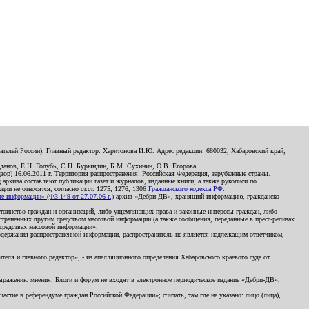
телей России). Главный редактор: Харитонова И.Ю. Адрес редакции: 680032, Хабаровский край,
данов, Е.Н. Голубь, С.Н. Бурындин, Б.М. Сухинин, О.В. Егорова
р) 16.06.2011 г. Территория распространения: Российская Федерация, зарубежные страны.
д архива составляют публикации газет и журналов, изданные книги, а также рукописи по
и не относятся, согласно ст.ст. 1275, 1276, 1306
Гражданского кодекса РФ
.
 информации» (ФЗ-149 от 27.07.06 г.)
архив «Дебри-ДВ», хранящий информацию, гражданско-
остоинство граждан и организаций, либо ущемляющих права и законные интересы граждан, либо
страненных другим средством массовой информации (а также сообщения, переданные в пресс-релизах
 средствах массовой информации».
держания распространенной информации, распространитель не является надлежащим ответчиком,
еля и главного редактор», - из апелляционного определения Хабаровского краевого суда от
 выражению мнения. Блоги и форум не входят в электронное периодическое издание «Дебри-ДВ»,
стие в референдуме граждан Российской Федерации»; считать, там где не указано: лицо (лица),