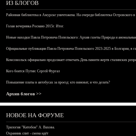
ИЗ БЛОГОВ
Районная библиотека в Амурске уничтожена. На очереди библиотека Островского в
Голая вечеринка Роснано 2015г. Итог.
Новые находки Павла Петровича Попельского: Архив газеты Природа и аномальные
Официальные публикации Павла Петровича Попельского 2023-2025 в Болгарии, в г
Комсомольск официально продолжает отмечать День памяти жертв сталинских репрес
Кого боится Путин: Сергей Фургал
Повышение платы в автобусах за проезд: кто виноват, и что делать?
Архив блогов >>
НОВОЕ НА ФОРУМЕ
Трилогия "Китобои" А. Вахова.
Охранник спит - смена идёт