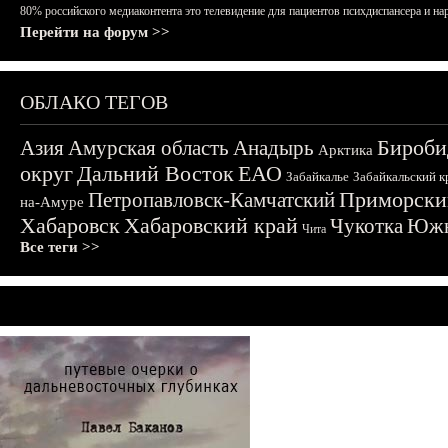
80% российского медиаконтента это телевидение для пациентов психдиспансера и на
Перейти на форум >>
ОБЛАКО ТЕГОВ
Бироби
Азия
Амурская область
Анадырь
Арктика
округ
Дальний Восток
ЕАО
Забайкалье
Забайкальский к
Приморски
Петропавловск-Камчатский
на-Амуре
Хабаровск
Хабаровский край
Чукотка
Южн
Чита
Все теги >>