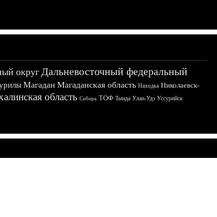
Дальневосточный федеральный
ный округ
Магадан
Магаданская область
урилы
Николаевск-
Находка
халинская область
ТОФ
Тында
Улан-Удэ
Уссурийск
Сибирь