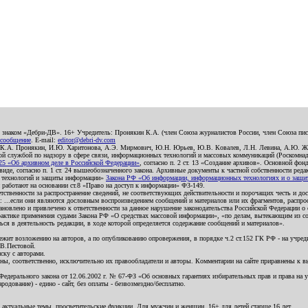
о знаком «Дебри-ДВ». 16+ Учредитель: Пронякин К.А. (член Союза журналистов России, член Союза писа
 сообщение
. E-mail:
editor@debri-dv.com
): К.А. Пронякин, И.Ю. Харитонова, А.Э. Мирмович, Ю.Н. Юрьев, Ю.В. Ковалев, Л.Н. Левина, А.Ю. Ж
 службой по надзору в сфере связи, информационных технологий и массовых коммуникаций (Роскомнадзо
5 «Об архивном деле в Российской Федерации»
, согласно п. 2 ст. 13 «Создание архивов». Основной фон
е, согласно п. 1 ст. 24 вышеобозначенного закона. Архивные документы к частной собственности редакци
ых технологий и защиты информации»
Закона РФ «Об информации, информационных технологиях и о защите
и работают на основании ст.8 «Право на доступ к информации» ФЗ-149.
етственности за распространение сведений, не соответствующих действительности и порочащих честь и д
 ...если они являются дословным воспроизведением сообщений и материалов или их фрагментов, распро
новлено и привлечено к ответственности за данное нарушение законодательства Российской Федерации о
актике применения судами Закона РФ «О средствах массовой информации», «по делам, вытекающим из со
ся в деятельность редакции, в ходе которой определяется содержание сообщений и материалов».
жит возложению на авторов, а по опубликованию опровержения, в порядке ч.2 ст.152 ГК РФ - на учредит
.В.Пестовой.
ску с авторами.
енны, соответственно, исключительно их правообладатели и авторы. Комментарии на сайте приравнены к
дерального закона от 12.06.2002 г. № 67-ФЗ «Об основных гарантиях избирательных прав и права на уча
дование) - едино - сайт, без оплаты - безвозмездно/бесплатно.
 актуальные темы, просветительские функции. Для мужчин и женщин. 16+ для детей старше 16 лет.