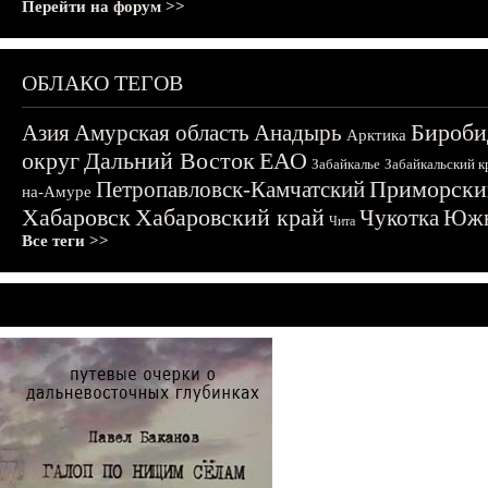
Перейти на форум >>
ОБЛАКО ТЕГОВ
Бироби
Азия
Амурская область
Анадырь
Арктика
округ
Дальний Восток
ЕАО
Забайкалье
Забайкальский к
Приморски
Петропавловск-Камчатский
на-Амуре
Хабаровск
Хабаровский край
Чукотка
Южн
Чита
Все теги >>