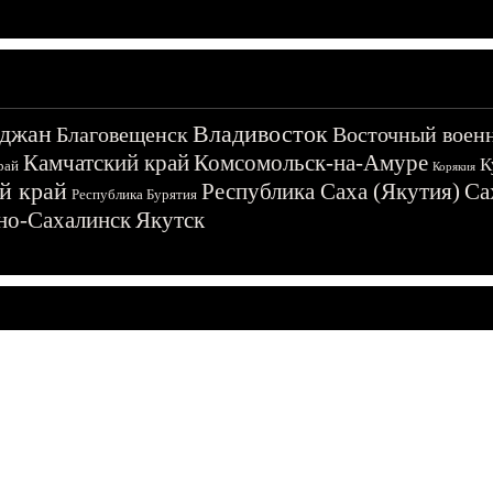
джан
Владивосток
Благовещенск
Восточный воен
Камчатский край
Комсомольск-на-Амуре
К
рай
Корякия
й край
Республика Саха (Якутия)
Са
Республика Бурятия
о-Сахалинск
Якутск