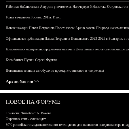
Районная библиотека в Амурске уничтожена. На очереди библиотека Островского в
Голая вечеринка Роснано 2015г. Итог.
Новые находки Павла Петровича Попельского: Архив газеты Природа и аномальные
Официальные публикации Павла Петровича Попельского 2023-2025 в Болгарии, в г
Комсомольск официально продолжает отмечать День памяти жертв сталинских репрес
Кого боится Путин: Сергей Фургал
Повышение платы в автобусах за проезд: кто виноват, и что делать?
Архив блогов >>
НОВОЕ НА ФОРУМЕ
Трилогия "Китобои" А. Вахова.
Охранник спит - смена идёт
80% российского медиаконтента это телевидение для пациентов психдиспансера и на