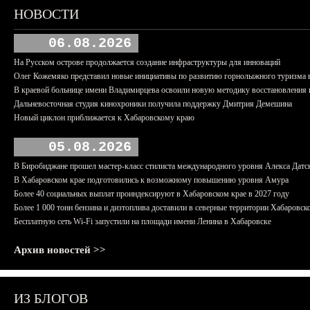
НОВОСТИ
06.08.2026
На Русском острове продолжается создание инфраструктуры для инноваций
Олег Кожемяко представил новые инициативы по развитию горнолыжного туризма 
В краевой больнице имени Владимирцева освоили новую методику восстановления п
Дальневосточная студия кинохроники получила поддержку Дмитрия Демешина
Новый циклон приближается к Хабаровскому краю
05.08.2026
В Биробиджане прошел мастер-класс стилиста международного уровня Алекса Датс
В Хабаровском крае подготовились к возможному повышению уровня Амура
Более 40 социальных выплат проиндексируют в Хабаровском крае в 2027 году
Более 1 000 тонн бензина и дизтоплива доставили в северные территории Хабаровск
Бесплатную сеть Wi-Fi запустили на площади имени Ленина в Хабаровске
Архив новостей >>
ИЗ БЛОГОВ