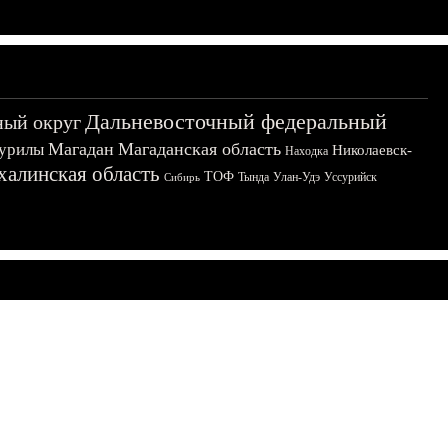
Дальневосточный федеральный
ный округ
Магадан
Магаданская область
урилы
Николаевск-
Находка
халинская область
ТОФ
Тында
Улан-Удэ
Уссурийск
Сибирь