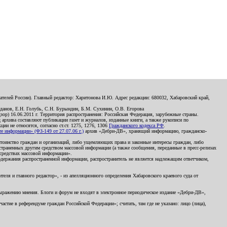
телей России). Главный редактор: Харитонова И.Ю. Адрес редакции: 680032, Хабаровский край,
данов, Е.Н. Голубь, С.Н. Бурындин, Б.М. Сухинин, О.В. Егорова
р) 16.06.2011 г. Территория распространения: Российская Федерация, зарубежные страны.
д архива составляют публикации газет и журналов, изданные книги, а также рукописи по
и не относятся, согласно ст.ст. 1275, 1276, 1306
Гражданского кодекса РФ
.
 информации» (ФЗ-149 от 27.07.06 г.)
архив «Дебри-ДВ», хранящий информацию, гражданско-
остоинство граждан и организаций, либо ущемляющих права и законные интересы граждан, либо
страненных другим средством массовой информации (а также сообщения, переданные в пресс-релизах
 средствах массовой информации».
держания распространенной информации, распространитель не является надлежащим ответчиком,
еля и главного редактор», - из апелляционного определения Хабаровского краевого суда от
 выражению мнения. Блоги и форум не входят в электронное периодическое издание «Дебри-ДВ»,
стие в референдуме граждан Российской Федерации»; считать, там где не указано: лицо (лица),