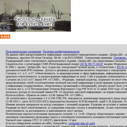
Пользовательское соглашение
,
Политика конфиденциальности
На данном сайте распространяется информация электронного периодического издания «Дебри-ДВ» с
Хабаровск, проспект 60-летия Октября, 88-46, т./ф.84212296081. Электронная приемная:
Отправить
Редакционный совет электронного периодического издания «Дебри-ДВ» (на общественных началах
Свидетельство о регистрации СМИ (Регистрационный номер)
ЭЛ № ФС77-45537
выдано Федеральной
В 2006 г. проект «Дебри-ДВ» был создан как электронный частный архив, в соответствии с
ФЗ № 12
дальневосточной (РФ) тематике. Доступ к архивным документам является открытым в электронном вид
Согласно ч.2. п.3. ст.17 «Ответственность за правонарушения в сфере информации, информационн
правовую ответственность за распространение информации не несет. Сайт и редакция основываются 
Согласно пп.3,4,6 ст.57 Закона РФ «О СМИ», «Редакция, главный редактор, журналист не несут отв
представляющих собой злоупотребление свободой массовой информации и (или) правами журналиста:
и информация государственных, общественных организаций и объединений), которое может быть уста
Согласно абз.3, п.13 Постановления Пленума Верховного Суда РФ №16 от 15 июня 2010 года «О пр
поскольку исходя из положений Закона РФ «О средствах массовой информации» не вправе вмешивать
Воспользуйтесь «Правом на ответ» (ст.46 Закона РФ «О СМИ»).
«В соответствии с положением ч.3 ст.196 ГПК РФ, обязанность компенсации морального вреда подле
22.08.2012 г. (дело №33-5325/2012) председательствующего И.И.Куликовой, судей С.И.Дорожко, Н
Мнения авторов материалов не всегда совпадают с позицией редакции. Редакция не вступает в перепи
Редакция не несет ответственность за содержание внешних ссылок и комментариев. За них ответств
ответственность за достоверность и наполняемость несут авторы.
Политические опросы/голосования проводятся согласно ч.2. ст.46 «Опросы общественного мнения» Фе
заказавшее (заказавших) проведение опроса и оплатившее (оплативших) указанную публикацию (обнаро
Часовой пояс сервера UTC+11 (AEST), фактически +8 мск.
Если вы обнаружили ошибки на сайте, пожалуйста,
сообщите нам об этом
.
Распространение информации о политической, социальной, духовной жизни общества, публикации на