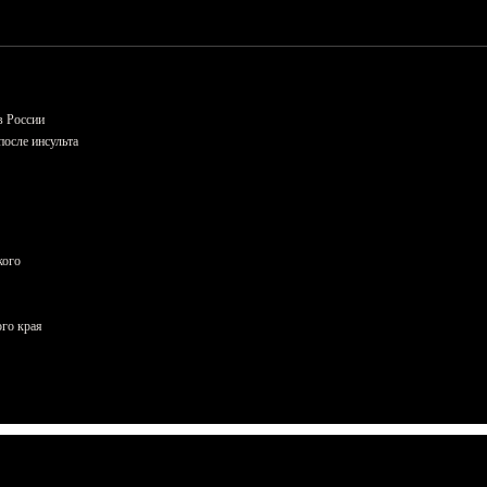
в России
осле инсульта
кого
ого края