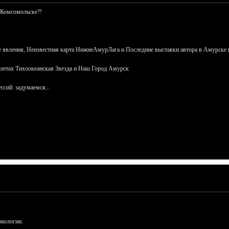
 Комсомольске?!
 явления, Неизвестная карта НижнеАмурЛага и Последние выставки автора в Амурске 
азетах Тихоокеанская Звезда и Наш Город Амурск
сий: задумаемся...
ркологии.