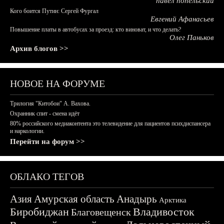
павел попельский
Кого боится Путин: Сергей Фургал
Евгений Афанасьев
Повышение платы в автобусах за проезд: кто виноват, и что делать?
Олег Паньков
Архив блогов >>
НОВОЕ НА ФОРУМЕ
Трилогия "Китобои" А. Вахова.
Охранник спит - смена идёт
80% российского медиаконтента это телевидение для пациентов психдиспансера
и наркологии.
Перейти на форум >>
ОБЛАКО ТЕГОВ
Азия
Амурская область
Анадырь
Арктика
Биробиджан
Владивосток
Благовещенск