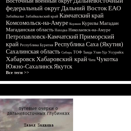
Дальневосточный
Восточный военный округ
федеральный округ
Дальний Восток
ЕАО
Камчатский край
Забайкалье
Забайкальский край
Комсомольск-на-Амуре
Магадан
Курилы
Корякия
Магаданская область
Николаевск-на-Амуре
Находка
Приморский
Петропавловск-Камчатский
край
Республика Саха (Якутия)
Республика Бурятия
Сахалинская область
ТОФ
Тында
Улан-Удэ
Уссурийск
Сибирь
Хабаровск
Хабаровский край
Чукотка
Чита
Южно-Сахалинск
Якутск
Все теги >>