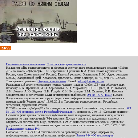
Пользовательское соглашение
,
Политика конфиденциальности
На данном сайте распространяется информация электронного периодического издания «Дебри-
ДВ» со знаком «Дебри-ДВ». 16+ Учредитель: Пронякин К.А. (член Союза журналистов
России, член Союза писателей России). Главный редактор: Харитонова И.Ю. Адрес редакции:
680032, Хабаровский край, Хабаровск, проспект 60-летия Октября, 88-46, т./ф.84212296081.
Электронная приемная:
Отправить сообщение
. E-mail:
editor@debri-dv.com
Редакционный совет электронного периодического издания «Дебри-ДВ» (на общественных
началах): К.А. Пронякин, И.Ю. Харитонова, А.Э. Мирмович, Ю.Н. Юрьев, Ю.В. Ковалев,
Л.Н. Левина, А.Ю. Жданов, Е.Н. Голубь, С.Н. Бурындин, Б.М. Сухинин, О.В. Егорова
Свидетельство о регистрации СМИ (Регистрационный номер)
ЭЛ № ФС77-45537
выдано
Федеральной службой по надзору в сфере связи, информационных технологий и массовых
коммуникаций (Роскомнадзор) 16.06.2011 г. Территория распространения: Российская
Федерация, зарубежные страны.
В 2006 г. проект «Дебри-ДВ» был создан как электронный частный архив, в соответствии с
ФЗ
№ 125 «Об архивном деле в Российской Федерации»
, согласно п. 2 ст. 13 «Создание архивов».
Основной фонд архива составляют публикации газет и журналов, изданные книги, а также
рукописи по дальневосточной (РФ) тематике. Доступ к архивным документам является
открытым в электронном виде, согласно п. 1 ст. 24 вышеобозначенного закона. Архивные
документы к частной собственности редакции не относятся, согласно ст.ст. 1275, 1276, 1306
Гражданского кодекса РФ
.
Согласно ч.2. п.3. ст.17 «Ответственность за правонарушения в сфере информации,
информационных технологий и защиты информации»
Закона РФ «Об информации,