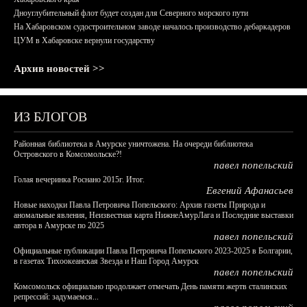
Дноуглубительный флот будет создан для Северного морского пути
На Хабаровском судостроительном заводе началось производство дебаркадеров
ЦУМ в Хабаровске вернули государству
Архив новостей >>
ИЗ БЛОГОВ
Районная библиотека в Амурске уничтожена. На очереди библиотека
Островского в Комсомольске?!
павел попельский
Голая вечеринка Роснано 2015г. Итог.
Евгений Афанасьев
Новые находки Павла Петровича Попельского: Архив газеты Природа и
аномальные явления, Неизвестная карта НижнеАмурЛага и Последние выставки
автора в Амурске по 2025
павел попельский
Официальные публикации Павла Петровича Попельского 2023-2025 в Болгарии,
в газетах Тихоокеанская Звезда и Наш Город Амурск
павел попельский
Комсомольск официально продолжает отмечать День памяти жертв сталинских
репрессий: задумаемся...