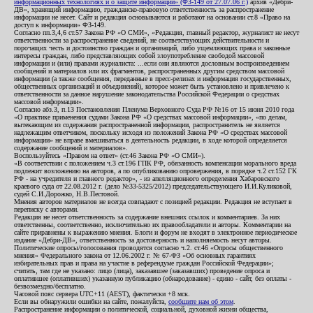
информационных технологиях и о защите информации» (ФЗ-149 от 27.07.06 г.)
архив «Дебри-
ДВ», хранящий информацию, гражданско-правовую ответственность за распространение
информации не несет. Сайт и редакция основываются и работают на основании ст.8 «Право на
доступ к информации» ФЗ-149.
Согласно пп.3,4,6 ст.57 Закона РФ «О СМИ», «Редакция, главный редактор, журналист не несут
ответственности за распространение сведений, не соответствующих действительности и
порочащих честь и достоинство граждан и организаций, либо ущемляющих права и законные
интересы граждан, либо представляющих собой злоупотребление свободой массовой
информации и (или) правами журналиста: ...если они являются дословным воспроизведением
сообщений и материалов или их фрагментов, распространенных другим средством массовой
информации (а также сообщения, переданные в пресс-релизах и информация государственных,
общественных организаций и объединений), которое может быть установлено и привлечено к
ответственности за данное нарушение законодательства Российской Федерации о средствах
массовой информации».
Согласно абз.3, п.13 Постановления Пленума Верховного Суда РФ №16 от 15 июня 2010 года
«О практике применения судами Закона РФ «О средствах массовой информации», «по делам,
вытекающим из содержания распространенной информации, распространитель не является
надлежащим ответчиком, поскольку исходя из положений Закона РФ «О средствах массовой
информации» не вправе вмешиваться в деятельность редакции, в ходе которой определяется
содержание сообщений и материалов».
Воспользуйтесь «Правом на ответ» (ст.46 Закона РФ «О СМИ»).
«В соответствии с положением ч.3 ст.196 ГПК РФ, обязанность компенсации морального вреда
подлежит возложению на авторов, а по опубликованию опровержения, в порядке ч.2 ст.152 ГК
РФ - на учредителя и главного редактор», - из апелляционного определения Хабаровского
краевого суда от 22.08.2012 г. (дело №33-5325/2012) председательствующего И.И.Куликовой,
судей С.И.Дорожко, Н.В.Пестовой.
Мнения авторов материалов не всегда совпадают с позицией редакции. Редакция не вступает в
переписку с авторами.
Редакция не несет ответственность за содержание внешних ссылок и комментариев. За них
ответственны, соответственно, исключительно их правообладатели и авторы. Комментарии на
сайте приравнены к выражению мнения. Блоги и форум не входят в электронное периодическое
издание «Дебри-ДВ», ответственность за достоверность и наполняемость несут авторы.
Политические опросы/голосования проводятся согласно ч.2. ст.46 «Опросы общественного
мнения» Федерального закона от 12.06.2002 г. № 67-ФЗ «Об основных гарантиях
избирательных прав и права на участие в референдуме граждан Российской Федерации»;
считать, там где не указано: лицо (лица), заказавшее (заказавших) проведение опроса и
оплатившее (оплативших) указанную публикацию (обнародование) - едино - сайт, без оплаты -
безвозмездно/бесплатно.
Часовой пояс сервера UTC+11 (AEST), фактически +8 мск.
Если вы обнаружили ошибки на сайте, пожалуйста,
сообщите нам об этом
.
Распространение информации о политической, социальной, духовной жизни общества,