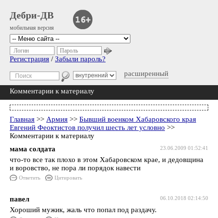
Дебри-ДВ
мобильная версия
Логин
Пароль
Регистрация
/
Забыли пароль?
расширенный
Комментарии к материалу
Главная
>>
Армия
>>
Бывший военком Хабаровского края
Евгений Феоктистов получил шесть лет условно
>>
Комментарии к материалу
мама солдата
23.06.2009 01:52:41
что-то все так плохо в этом Хабаровском крае, и дедовщина
и воровство, не пора ли порядок навести
Ответить
Цитировать
павел
06.10.2018 02:14:50
Хороший мужик, жаль что попал под раздачу.