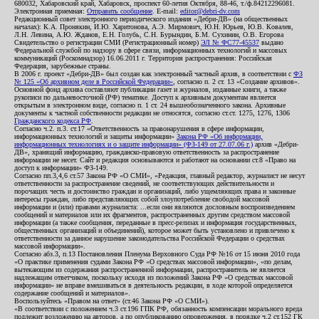
680032, Хабаровский край, Хабаровск, проспект 60-летия Октября, 88-46, т./ф.84212296081.
Электронная приемная:
Отправить сообщение
. E-mail:
editor@debri-dv.com
Редакционный совет электронного периодического издания «Дебри-ДВ» (на общественных
началах): К.А. Пронякин, И.Ю. Харитонова, А.Э. Мирмович, Ю.Н. Юрьев, Ю.В. Ковалев,
Л.Н. Левина, А.Ю. Жданов, Е.Н. Голубь, С.Н. Бурындин, Б.М. Сухинин, О.В. Егорова
Свидетельство о регистрации СМИ (Регистрационный номер)
ЭЛ № ФС77-45537
выдано
Федеральной службой по надзору в сфере связи, информационных технологий и массовых
коммуникаций (Роскомнадзор) 16.06.2011 г. Территория распространения: Российская
Федерация, зарубежные страны.
В 2006 г. проект «Дебри-ДВ» был создан как электронный частный архив, в соответствии с
ФЗ
№ 125 «Об архивном деле в Российской Федерации»
, согласно п. 2 ст. 13 «Создание архивов».
Основной фонд архива составляют публикации газет и журналов, изданные книги, а также
рукописи по дальневосточной (РФ) тематике. Доступ к архивным документам является
открытым в электронном виде, согласно п. 1 ст. 24 вышеобозначенного закона. Архивные
документы к частной собственности редакции не относятся, согласно ст.ст. 1275, 1276, 1306
Гражданского кодекса РФ
.
Согласно ч.2. п.3. ст.17 «Ответственность за правонарушения в сфере информации,
информационных технологий и защиты информации»
Закона РФ «Об информации,
информационных технологиях и о защите информации» (ФЗ-149 от 27.07.06 г.)
архив «Дебри-
ДВ», хранящий информацию, гражданско-правовую ответственность за распространение
информации не несет. Сайт и редакция основываются и работают на основании ст.8 «Право на
доступ к информации» ФЗ-149.
Согласно пп.3,4,6 ст.57 Закона РФ «О СМИ», «Редакция, главный редактор, журналист не несут
ответственности за распространение сведений, не соответствующих действительности и
порочащих честь и достоинство граждан и организаций, либо ущемляющих права и законные
интересы граждан, либо представляющих собой злоупотребление свободой массовой
информации и (или) правами журналиста: ...если они являются дословным воспроизведением
сообщений и материалов или их фрагментов, распространенных другим средством массовой
информации (а также сообщения, переданные в пресс-релизах и информация государственных,
общественных организаций и объединений), которое может быть установлено и привлечено к
ответственности за данное нарушение законодательства Российской Федерации о средствах
массовой информации».
Согласно абз.3, п.13 Постановления Пленума Верховного Суда РФ №16 от 15 июня 2010 года
«О практике применения судами Закона РФ «О средствах массовой информации», «по делам,
вытекающим из содержания распространенной информации, распространитель не является
надлежащим ответчиком, поскольку исходя из положений Закона РФ «О средствах массовой
информации» не вправе вмешиваться в деятельность редакции, в ходе которой определяется
содержание сообщений и материалов».
Воспользуйтесь «Правом на ответ» (ст.46 Закона РФ «О СМИ»).
«В соответствии с положением ч.3 ст.196 ГПК РФ, обязанность компенсации морального вреда
подлежит возложению на авторов, а по опубликованию опровержения, в порядке ч.2 ст.152 ГК