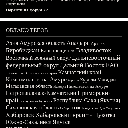
и наркологии.
Перейти на форум >>
ОБЛАКО ТЕГОВ
Азия
Амурская область
Анадырь
Арктика
Биробиджан
Владивосток
Благовещенск
Дальневосточный
Восточный военный округ
федеральный округ
Дальний Восток
ЕАО
Камчатский край
Забайкалье
Забайкальский край
Комсомольск-на-Амуре
Магадан
Курилы
Корякия
Магаданская область
Николаевск-на-Амуре
Находка
Приморский
Петропавловск-Камчатский
край
Республика Саха (Якутия)
Республика Бурятия
Сахалинская область
ТОФ
Тында
Улан-Удэ
Уссурийск
Сибирь
Хабаровск
Хабаровский край
Чукотка
Чита
Южно-Сахалинск
Якутск