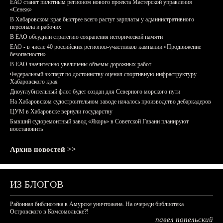
ЕАО станет пилотным регионом нового проекта Мастерской управления
«Сенеж»
В Хабаровском крае быстрее всего растут зарплаты у административного
персонала и рабочих
В ЕАО обсудили стратегию сохранения исторической памяти
ЕАО - в числе 40 российских регионов-участников кампании «Продвижение
безопасности»
В ЕАО значительно увеличены объемы дорожных работ
Федеральный эксперт по достоинству оценил спортивную инфраструктуру
Хабаровского края
Дноуглубительный флот будет создан для Северного морского пути
На Хабаровском судостроительном заводе началось производство дебаркадеров
ЦУМ в Хабаровске вернули государству
Бывший судоремонтный завод «Якорь» в Советской Гавани планируют
восстановить
Архив новостей >>
ИЗ БЛОГОВ
Районная библиотека в Амурске уничтожена. На очереди библиотека
Островского в Комсомольске?!
павел попельский