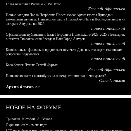
Голая вечеринка Роснано 2015г. Итог.
Евгений Афанасьев
Новые находки Павла Петровича Попельского: Архив газеты Природа и
аномальные явления, Неизвестная карта НижнеАмурЛага и Последние выставки
автора в Амурске по 2025
павел попельский
Официальные публикации Павла Петровича Попельского 2023-2025 в Болгарии,
в газетах Тихоокеанская Звезда и Наш Город Амурск
павел попельский
Комсомольск официально продолжает отмечать День памяти жертв сталинских
репрессий: задумаемся...
павел попельский
Кого боится Путин: Сергей Фургал
Евгений Афанасьев
Повышение платы в автобусах за проезд: кто виноват, и что делать?
Олег Паньков
Архив блогов >>
НОВОЕ НА ФОРУМЕ
Трилогия "Китобои" А. Вахова.
Охранник спит - смена идёт
80% российского медиаконтента это телевидение для пациентов психдиспансера