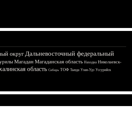
Дальневосточный федеральный
ный округ
Магадан
Магаданская область
урилы
Николаевск-
Находка
халинская область
ТОФ
Тында
Улан-Удэ
Уссурийск
Сибирь