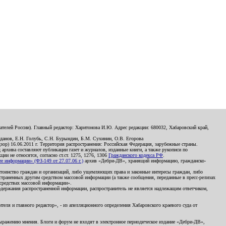
телей России). Главный редактор: Харитонова И.Ю. Адрес редакции: 680032, Хабаровский край,
данов, Е.Н. Голубь, С.Н. Бурындин, Б.М. Сухинин, О.В. Егорова
р) 16.06.2011 г. Территория распространения: Российская Федерация, зарубежные страны.
д архива составляют публикации газет и журналов, изданные книги, а также рукописи по
и не относятся, согласно ст.ст. 1275, 1276, 1306
Гражданского кодекса РФ
.
 информации» (ФЗ-149 от 27.07.06 г.)
архив «Дебри-ДВ», хранящий информацию, гражданско-
остоинство граждан и организаций, либо ущемляющих права и законные интересы граждан, либо
страненных другим средством массовой информации (а также сообщения, переданные в пресс-релизах
 средствах массовой информации».
держания распространенной информации, распространитель не является надлежащим ответчиком,
еля и главного редактор», - из апелляционного определения Хабаровского краевого суда от
 выражению мнения. Блоги и форум не входят в электронное периодическое издание «Дебри-ДВ»,