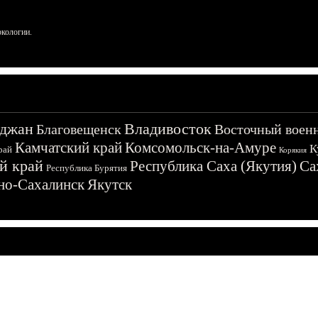
ркологии.
джан
Владивосток
Благовещенск
Восточный воен
Камчатский край
Комсомольск-на-Амуре
К
рай
Корякия
й край
Республика Саха (Якутия)
Са
Республика Бурятия
о-Сахалинск
Якутск