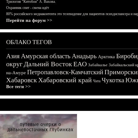
Трилогия "Китобои" А. Вахова.
Охранник спит - смена идёт
80% российского медиаконтента это телевидение для пациентов психдиспансера и на
Перейти на форум >>
ОБЛАКО ТЕГОВ
Бироби
Азия
Амурская область
Анадырь
Арктика
округ
Дальний Восток
ЕАО
Забайкалье
Забайкальский к
Приморски
Петропавловск-Камчатский
на-Амуре
Хабаровск
Хабаровский край
Чукотка
Южн
Чита
Все теги >>