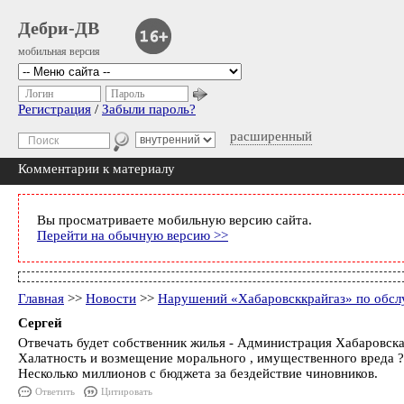
Дебри-ДВ
мобильная версия
Логин
Пароль
Регистрация
/
Забыли пароль?
расширенный
Комментарии к материалу
Вы просматриваете мобильную версию сайта.
Перейти на обычную версию >>
Главная
>>
Новости
>>
Нарушений «Хабаровсккрайгаз» по обслу
Сергей
Отвечать будет собственник жилья - Администрация Хабаровска
Халатность и возмещение морального , имущественного вреда ?
Несколько миллионов с бюджета за бездействие чиновников.
Ответить
Цитировать