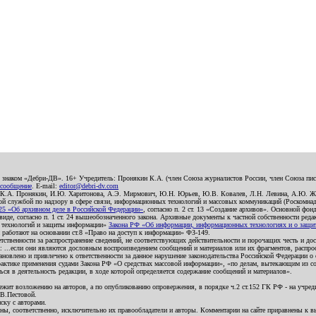
о знаком «Дебри-ДВ». 16+ Учредитель: Пронякин К.А. (член Союза журналистов России, член Союза писа
 сообщение
. E-mail:
editor@debri-dv.com
): К.А. Пронякин, И.Ю. Харитонова, А.Э. Мирмович, Ю.Н. Юрьев, Ю.В. Ковалев, Л.Н. Левина, А.Ю. Ж
 службой по надзору в сфере связи, информационных технологий и массовых коммуникаций (Роскомнадзо
5 «Об архивном деле в Российской Федерации»
, согласно п. 2 ст. 13 «Создание архивов». Основной фон
е, согласно п. 1 ст. 24 вышеобозначенного закона. Архивные документы к частной собственности редакци
ых технологий и защиты информации»
Закона РФ «Об информации, информационных технологиях и о защите
и работают на основании ст.8 «Право на доступ к информации» ФЗ-149.
етственности за распространение сведений, не соответствующих действительности и порочащих честь и д
 ...если они являются дословным воспроизведением сообщений и материалов или их фрагментов, распро
новлено и привлечено к ответственности за данное нарушение законодательства Российской Федерации о
актике применения судами Закона РФ «О средствах массовой информации», «по делам, вытекающим из со
ся в деятельность редакции, в ходе которой определяется содержание сообщений и материалов».
жит возложению на авторов, а по опубликованию опровержения, в порядке ч.2 ст.152 ГК РФ - на учредит
.В.Пестовой.
ску с авторами.
енны, соответственно, исключительно их правообладатели и авторы. Комментарии на сайте приравнены к