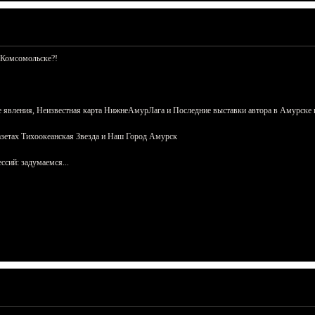
 Комсомольске?!
 явления, Неизвестная карта НижнеАмурЛага и Последние выставки автора в Амурске 
азетах Тихоокеанская Звезда и Наш Город Амурск
сий: задумаемся...