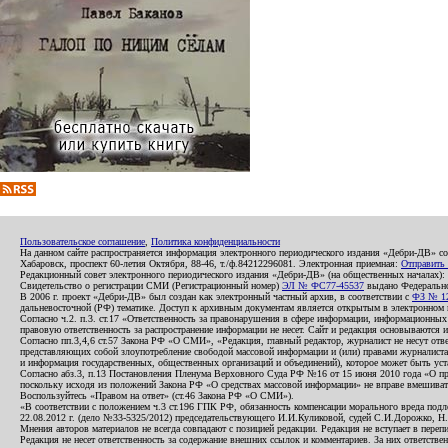
Пользовательское соглашение
,
Политика конфиденциальности
На данном сайте распространяется информация электронного периодического издания «Дебри-ДВ» с
Хабаровск, проспект 60-летия Октября, 88-46, т./ф.84212296081. Электронная приемная:
Отправить
Редакционный совет электронного периодического издания «Дебри-ДВ» (на общественных началах
Свидетельство о регистрации СМИ (Регистрационный номер)
ЭЛ № ФС77-45537
выдано Федеральной
В 2006 г. проект «Дебри-ДВ» был создан как электронный частный архив, в соответствии с
ФЗ № 12
дальневосточной (РФ) тематике. Доступ к архивным документам является открытым в электронном вид
Согласно ч.2. п.3. ст.17 «Ответственность за правонарушения в сфере информации, информационн
правовую ответственность за распространение информации не несет. Сайт и редакция основываются 
Согласно пп.3,4,6 ст.57 Закона РФ «О СМИ», «Редакция, главный редактор, журналист не несут отв
представляющих собой злоупотребление свободой массовой информации и (или) правами журналиста:
и информация государственных, общественных организаций и объединений), которое может быть уста
Согласно абз.3, п.13 Постановления Пленума Верховного Суда РФ №16 от 15 июня 2010 года «О пр
поскольку исходя из положений Закона РФ «О средствах массовой информации» не вправе вмешивать
Воспользуйтесь «Правом на ответ» (ст.46 Закона РФ «О СМИ»).
«В соответствии с положением ч.3 ст.196 ГПК РФ, обязанность компенсации морального вреда подле
22.08.2012 г. (дело №33-5325/2012) председательствующего И.И.Куликовой, судей С.И.Дорожко, Н
Мнения авторов материалов не всегда совпадают с позицией редакции. Редакция не вступает в перепи
Редакция не несет ответственность за содержание внешних ссылок и комментариев. За них ответств