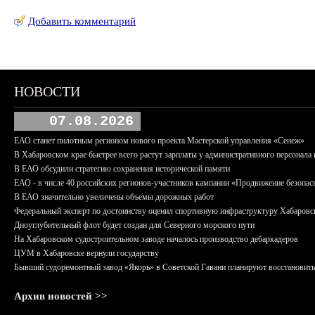
Добавить комментарий
НОВОСТИ
07.08.2026
ЕАО станет пилотным регионом нового проекта Мастерской управления «Сенеж»
В Хабаровском крае быстрее всего растут зарплаты у административного персонала 
В ЕАО обсудили стратегию сохранения исторической памяти
ЕАО - в числе 40 российских регионов-участников кампании «Продвижение безопас
В ЕАО значительно увеличены объемы дорожных работ
Федеральный эксперт по достоинству оценил спортивную инфраструктуру Хабаровс
Дноуглубительный флот будет создан для Северного морского пути
На Хабаровском судостроительном заводе началось производство дебаркадеров
ЦУМ в Хабаровске вернули государству
Бывший судоремонтный завод «Якорь» в Советской Гавани планируют восстановить
Архив новостей >>