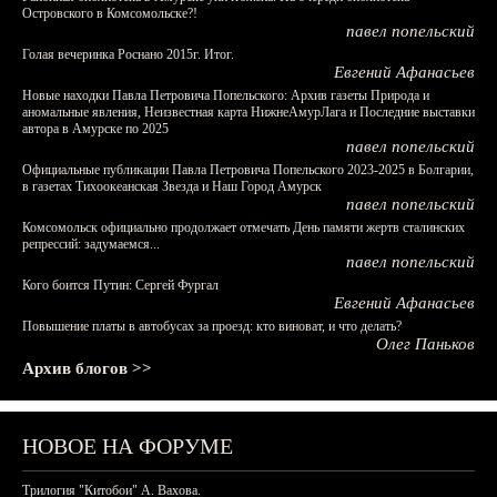
Островского в Комсомольске?!
павел попельский
Голая вечеринка Роснано 2015г. Итог.
Евгений Афанасьев
Новые находки Павла Петровича Попельского: Архив газеты Природа и
аномальные явления, Неизвестная карта НижнеАмурЛага и Последние выставки
автора в Амурске по 2025
павел попельский
Официальные публикации Павла Петровича Попельского 2023-2025 в Болгарии,
в газетах Тихоокеанская Звезда и Наш Город Амурск
павел попельский
Комсомольск официально продолжает отмечать День памяти жертв сталинских
репрессий: задумаемся...
павел попельский
Кого боится Путин: Сергей Фургал
Евгений Афанасьев
Повышение платы в автобусах за проезд: кто виноват, и что делать?
Олег Паньков
Архив блогов >>
НОВОЕ НА ФОРУМЕ
Трилогия "Китобои" А. Вахова.