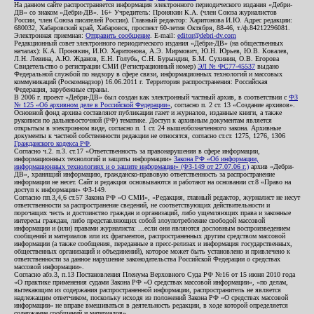
На данном сайте распространяется информация электронного периодического издания «Дебри-
ДВ» со знаком «Дебри-ДВ». 16+ Учредитель: Пронякин К.А. (член Союза журналистов
России, член Союза писателей России). Главный редактор: Харитонова И.Ю. Адрес редакции:
680032, Хабаровский край, Хабаровск, проспект 60-летия Октября, 88-46, т./ф.84212296081.
Электронная приемная:
Отправить сообщение
. E-mail:
editor@debri-dv.com
Редакционный совет электронного периодического издания «Дебри-ДВ» (на общественных
началах): К.А. Пронякин, И.Ю. Харитонова, А.Э. Мирмович, Ю.Н. Юрьев, Ю.В. Ковалев,
Л.Н. Левина, А.Ю. Жданов, Е.Н. Голубь, С.Н. Бурындин, Б.М. Сухинин, О.В. Егорова
Свидетельство о регистрации СМИ (Регистрационный номер)
ЭЛ № ФС77-45537
выдано
Федеральной службой по надзору в сфере связи, информационных технологий и массовых
коммуникаций (Роскомнадзор) 16.06.2011 г. Территория распространения: Российская
Федерация, зарубежные страны.
В 2006 г. проект «Дебри-ДВ» был создан как электронный частный архив, в соответствии с
ФЗ
№ 125 «Об архивном деле в Российской Федерации»
, согласно п. 2 ст. 13 «Создание архивов».
Основной фонд архива составляют публикации газет и журналов, изданные книги, а также
рукописи по дальневосточной (РФ) тематике. Доступ к архивным документам является
открытым в электронном виде, согласно п. 1 ст. 24 вышеобозначенного закона. Архивные
документы к частной собственности редакции не относятся, согласно ст.ст. 1275, 1276, 1306
Гражданского кодекса РФ
.
Согласно ч.2. п.3. ст.17 «Ответственность за правонарушения в сфере информации,
информационных технологий и защиты информации»
Закона РФ «Об информации,
информационных технологиях и о защите информации» (ФЗ-149 от 27.07.06 г.)
архив «Дебри-
ДВ», хранящий информацию, гражданско-правовую ответственность за распространение
информации не несет. Сайт и редакция основываются и работают на основании ст.8 «Право на
доступ к информации» ФЗ-149.
Согласно пп.3,4,6 ст.57 Закона РФ «О СМИ», «Редакция, главный редактор, журналист не несут
ответственности за распространение сведений, не соответствующих действительности и
порочащих честь и достоинство граждан и организаций, либо ущемляющих права и законные
интересы граждан, либо представляющих собой злоупотребление свободой массовой
информации и (или) правами журналиста: ...если они являются дословным воспроизведением
сообщений и материалов или их фрагментов, распространенных другим средством массовой
информации (а также сообщения, переданные в пресс-релизах и информация государственных,
общественных организаций и объединений), которое может быть установлено и привлечено к
ответственности за данное нарушение законодательства Российской Федерации о средствах
массовой информации».
Согласно абз.3, п.13 Постановления Пленума Верховного Суда РФ №16 от 15 июня 2010 года
«О практике применения судами Закона РФ «О средствах массовой информации», «по делам,
вытекающим из содержания распространенной информации, распространитель не является
надлежащим ответчиком, поскольку исходя из положений Закона РФ «О средствах массовой
информации» не вправе вмешиваться в деятельность редакции, в ходе которой определяется
содержание сообщений и материалов».