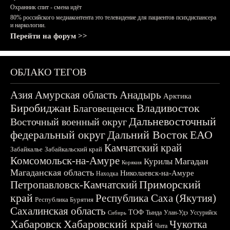
Охранник спит - смена идёт
80% российского медиаконтента это телевидение для пациентов психдиспансера
и наркологии.
Перейти на форум >>
ОБЛАКО ТЕГОВ
Азия
Амурская область
Анадырь
Арктика
Биробиджан
Владивосток
Благовещенск
Дальневосточный
Восточный военный округ
федеральный округ
Дальний Восток
ЕАО
Камчатский край
Забайкалье
Забайкальский край
Комсомольск-на-Амуре
Магадан
Курилы
Корякия
Магаданская область
Николаевск-на-Амуре
Находка
Приморский
Петропавловск-Камчатский
край
Республика Саха (Якутия)
Республика Бурятия
Сахалинская область
ТОФ
Тында
Улан-Удэ
Уссурийск
Сибирь
Хабаровск
Хабаровский край
Чукотка
Чита