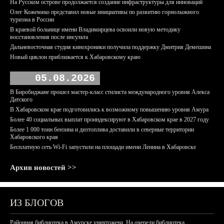
На Русском острове продолжается создание инфраструктуры для инноваций
Олег Кожемяко представил новые инициативы по развитию горнолыжного
туризма в России
В краевой больнице имени Владимирцева освоили новую методику
восстановления после инсульта
Дальневосточная студия кинохроники получила поддержку Дмитрия Демешина
Новый циклон приближается к Хабаровскому краю
05.08.2026
В Биробиджане прошел мастер-класс стилиста международного уровня Алекса
Датского
В Хабаровском крае подготовились к возможному повышению уровня Амура
Более 40 социальных выплат проиндексируют в Хабаровском крае в 2027 году
Более 1 000 тонн бензина и дизтоплива доставили в северные территории
Хабаровского края
Бесплатную сеть Wi-Fi запустили на площади имени Ленина в Хабаровске
Архив новостей >>
ИЗ БЛОГОВ
Районная библиотека в Амурске уничтожена. На очереди библиотека