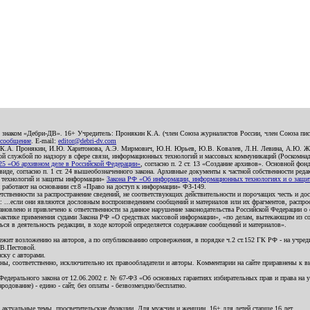
о знаком «Дебри-ДВ». 16+ Учредитель: Пронякин К.А. (член Союза журналистов России, член Союза писа
 сообщение
. E-mail:
editor@debri-dv.com
): К.А. Пронякин, И.Ю. Харитонова, А.Э. Мирмович, Ю.Н. Юрьев, Ю.В. Ковалев, Л.Н. Левина, А.Ю. Ж
 службой по надзору в сфере связи, информационных технологий и массовых коммуникаций (Роскомнадзо
5 «Об архивном деле в Российской Федерации»
, согласно п. 2 ст. 13 «Создание архивов». Основной фон
е, согласно п. 1 ст. 24 вышеобозначенного закона. Архивные документы к частной собственности редакци
ых технологий и защиты информации»
Закона РФ «Об информации, информационных технологиях и о защите
и работают на основании ст.8 «Право на доступ к информации» ФЗ-149.
етственности за распространение сведений, не соответствующих действительности и порочащих честь и д
 ...если они являются дословным воспроизведением сообщений и материалов или их фрагментов, распро
новлено и привлечено к ответственности за данное нарушение законодательства Российской Федерации о
актике применения судами Закона РФ «О средствах массовой информации», «по делам, вытекающим из со
ся в деятельность редакции, в ходе которой определяется содержание сообщений и материалов».
жит возложению на авторов, а по опубликованию опровержения, в порядке ч.2 ст.152 ГК РФ - на учредит
.В.Пестовой.
ску с авторами.
енны, соответственно, исключительно их правообладатели и авторы. Комментарии на сайте приравнены к
дерального закона от 12.06.2002 г. № 67-ФЗ «Об основных гарантиях избирательных прав и права на уча
дование) - едино - сайт, без оплаты - безвозмездно/бесплатно.
 актуальные темы, просветительские функции. Для мужчин и женщин. 16+ для детей старше 16 лет.