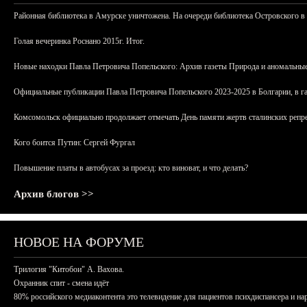
Районная библиотека в Амурске уничтожена. На очереди библиотека Островского в
Голая вечеринка Роснано 2015г. Итог.
Новые находки Павла Петровича Попельского: Архив газеты Природа и аномальные
Официальные публикации Павла Петровича Попельского 2023-2025 в Болгарии, в г
Комсомольск официально продолжает отмечать День памяти жертв сталинских репрес
Кого боится Путин: Сергей Фургал
Повышение платы в автобусах за проезд: кто виноват, и что делать?
Архив блогов >>
НОВОЕ НА ФОРУМЕ
Трилогия "Китобои" А. Вахова.
Охранник спит - смена идёт
80% российского медиаконтента это телевидение для пациентов психдиспансера и на