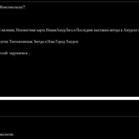
 Комсомольске?!
 явления, Неизвестная карта НижнеАмурЛага и Последние выставки автора в Амурске 
азетах Тихоокеанская Звезда и Наш Город Амурск
сий: задумаемся...
ркологии.