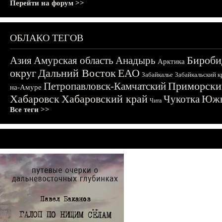
Перейти на форум >>
ОБЛАКО ТЕГОВ
Бироби
Азия
Амурская область
Анадырь
Арктика
округ
Дальний Восток
ЕАО
Забайкалье
Забайкальский к
Приморски
Петропавловск-Камчатский
на-Амуре
Хабаровск
Хабаровский край
Чукотка
Южн
Чита
Все теги >>