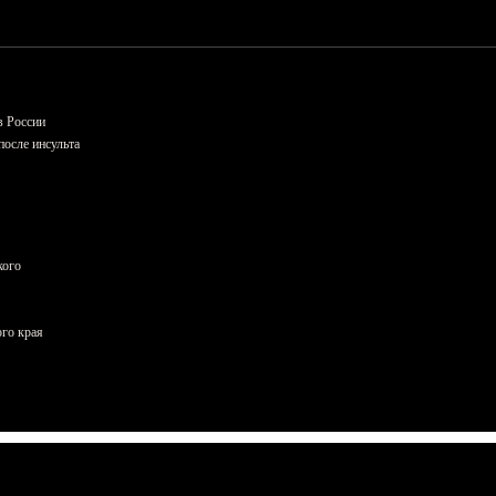
в России
осле инсульта
кого
ого края