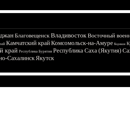
джан
Владивосток
Благовещенск
Восточный воен
Камчатский край
Комсомольск-на-Амуре
К
рай
Корякия
й край
Республика Саха (Якутия)
Са
Республика Бурятия
о-Сахалинск
Якутск