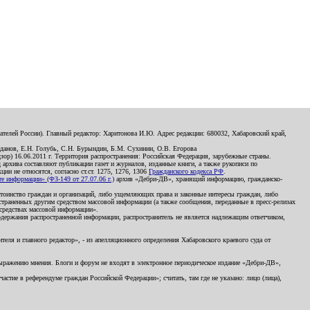
телей России). Главный редактор: Харитонова И.Ю. Адрес редакции: 680032, Хабаровский край,
данов, Е.Н. Голубь, С.Н. Бурындин, Б.М. Сухинин, О.В. Егорова
р) 16.06.2011 г. Территория распространения: Российская Федерация, зарубежные страны.
д архива составляют публикации газет и журналов, изданные книги, а также рукописи по
и не относятся, согласно ст.ст. 1275, 1276, 1306
Гражданского кодекса РФ
.
 информации» (ФЗ-149 от 27.07.06 г.)
архив «Дебри-ДВ», хранящий информацию, гражданско-
остоинство граждан и организаций, либо ущемляющих права и законные интересы граждан, либо
страненных другим средством массовой информации (а также сообщения, переданные в пресс-релизах
 средствах массовой информации».
держания распространенной информации, распространитель не является надлежащим ответчиком,
еля и главного редактор», - из апелляционного определения Хабаровского краевого суда от
 выражению мнения. Блоги и форум не входят в электронное периодическое издание «Дебри-ДВ»,
стие в референдуме граждан Российской Федерации»; считать, там где не указано: лицо (лица),