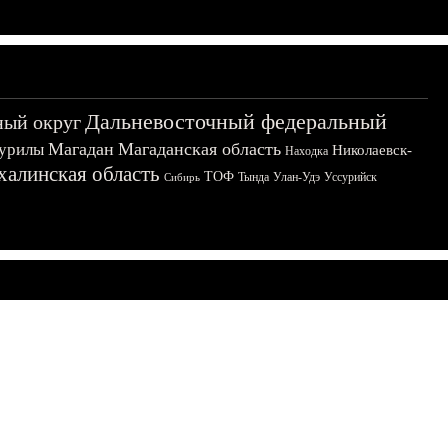
Дальневосточный федеральный
ный округ
Магадан
Магаданская область
урилы
Николаевск-
Находка
халинская область
ТОФ
Тында
Улан-Удэ
Уссурийск
Сибирь