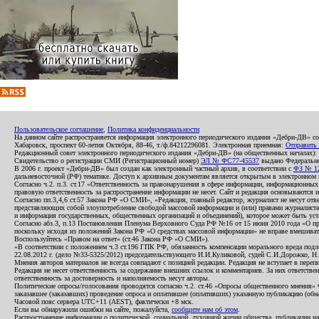
Пользовательское соглашение
,
Политика конфиденциальности
На данном сайте распространяется информация электронного периодического издания «Дебри-ДВ» с
Хабаровск, проспект 60-летия Октября, 88-46, т./ф.84212296081. Электронная приемная:
Отправить
Редакционный совет электронного периодического издания «Дебри-ДВ» (на общественных началах
Свидетельство о регистрации СМИ (Регистрационный номер)
ЭЛ № ФС77-45537
выдано Федеральной
В 2006 г. проект «Дебри-ДВ» был создан как электронный частный архив, в соответствии с
ФЗ № 12
дальневосточной (РФ) тематике. Доступ к архивным документам является открытым в электронном вид
Согласно ч.2. п.3. ст.17 «Ответственность за правонарушения в сфере информации, информационн
правовую ответственность за распространение информации не несет. Сайт и редакция основываются 
Согласно пп.3,4,6 ст.57 Закона РФ «О СМИ», «Редакция, главный редактор, журналист не несут отв
представляющих собой злоупотребление свободой массовой информации и (или) правами журналиста:
и информация государственных, общественных организаций и объединений), которое может быть уста
Согласно абз.3, п.13 Постановления Пленума Верховного Суда РФ №16 от 15 июня 2010 года «О пр
поскольку исходя из положений Закона РФ «О средствах массовой информации» не вправе вмешивать
Воспользуйтесь «Правом на ответ» (ст.46 Закона РФ «О СМИ»).
«В соответствии с положением ч.3 ст.196 ГПК РФ, обязанность компенсации морального вреда подле
22.08.2012 г. (дело №33-5325/2012) председательствующего И.И.Куликовой, судей С.И.Дорожко, Н
Мнения авторов материалов не всегда совпадают с позицией редакции. Редакция не вступает в перепи
Редакция не несет ответственность за содержание внешних ссылок и комментариев. За них ответств
ответственность за достоверность и наполняемость несут авторы.
Политические опросы/голосования проводятся согласно ч.2. ст.46 «Опросы общественного мнения» Фе
заказавшее (заказавших) проведение опроса и оплатившее (оплативших) указанную публикацию (обнаро
Часовой пояс сервера UTC+11 (AEST), фактически +8 мск.
Если вы обнаружили ошибки на сайте, пожалуйста,
сообщите нам об этом
.
Распространение информации о политической, социальной, духовной жизни общества, публикации на