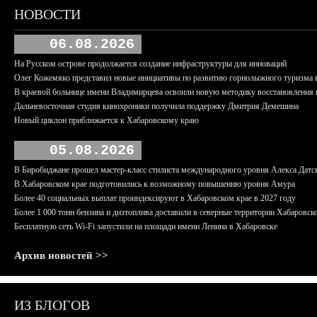
НОВОСТИ
06.08.2026
На Русском острове продолжается создание инфраструктуры для инноваций
Олег Кожемяко представил новые инициативы по развитию горнолыжного туризма 
В краевой больнице имени Владимирцева освоили новую методику восстановления п
Дальневосточная студия кинохроники получила поддержку Дмитрия Демешина
Новый циклон приближается к Хабаровскому краю
05.08.2026
В Биробиджане прошел мастер-класс стилиста международного уровня Алекса Датс
В Хабаровском крае подготовились к возможному повышению уровня Амура
Более 40 социальных выплат проиндексируют в Хабаровском крае в 2027 году
Более 1 000 тонн бензина и дизтоплива доставили в северные территории Хабаровск
Бесплатную сеть Wi-Fi запустили на площади имени Ленина в Хабаровске
Архив новостей >>
ИЗ БЛОГОВ