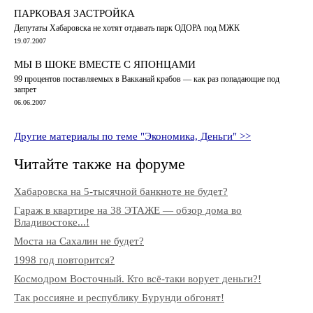
ПАРКОВАЯ ЗАСТРОЙКА
Депутаты Хабаровска не хотят отдавать парк ОДОРА под МЖК
19.07.2007
МЫ В ШОКЕ ВМЕСТЕ С ЯПОНЦАМИ
99 процентов поставляемых в Вакканай крабов — как раз попадающие под
запрет
06.06.2007
Другие материалы по теме "Экономика, Деньги" >>
Читайте также на форуме
Хабаровска на 5-тысячной банкноте не будет?
Гараж в квартире на 38 ЭТАЖЕ — обзор дома во
Владивостоке...!
Моста на Сахалин не будет?
1998 год повторится?
Космодром Восточный. Кто всё-таки ворует деньги?!
Так россияне и республику Бурунди обгонят!