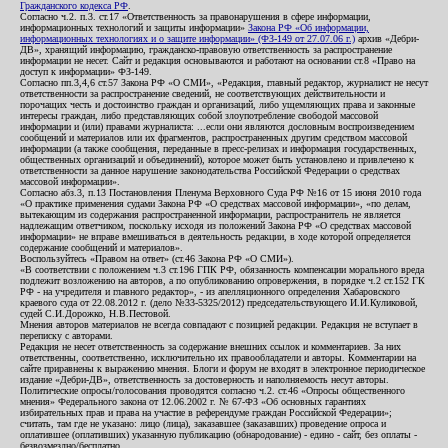
Гражданского кодекса РФ
.
Согласно ч.2. п.3. ст.17 «Ответственность за правонарушения в сфере информации,
информационных технологий и защиты информации»
Закона РФ «Об информации,
информационных технологиях и о защите информации» (ФЗ-149 от 27.07.06 г.)
архив «Дебри-
ДВ», хранящий информацию, гражданско-правовую ответственность за распространение
информации не несет. Сайт и редакция основываются и работают на основании ст.8 «Право на
доступ к информации» ФЗ-149.
Согласно пп.3,4,6 ст.57 Закона РФ «О СМИ», «Редакция, главный редактор, журналист не несут
ответственности за распространение сведений, не соответствующих действительности и
порочащих честь и достоинство граждан и организаций, либо ущемляющих права и законные
интересы граждан, либо представляющих собой злоупотребление свободой массовой
информации и (или) правами журналиста: ...если они являются дословным воспроизведением
сообщений и материалов или их фрагментов, распространенных другим средством массовой
информации (а также сообщения, переданные в пресс-релизах и информация государственных,
общественных организаций и объединений), которое может быть установлено и привлечено к
ответственности за данное нарушение законодательства Российской Федерации о средствах
массовой информации».
Согласно абз.3, п.13 Постановления Пленума Верховного Суда РФ №16 от 15 июня 2010 года
«О практике применения судами Закона РФ «О средствах массовой информации», «по делам,
вытекающим из содержания распространенной информации, распространитель не является
надлежащим ответчиком, поскольку исходя из положений Закона РФ «О средствах массовой
информации» не вправе вмешиваться в деятельность редакции, в ходе которой определяется
содержание сообщений и материалов».
Воспользуйтесь «Правом на ответ» (ст.46 Закона РФ «О СМИ»).
«В соответствии с положением ч.3 ст.196 ГПК РФ, обязанность компенсации морального вреда
подлежит возложению на авторов, а по опубликованию опровержения, в порядке ч.2 ст.152 ГК
РФ - на учредителя и главного редактор», - из апелляционного определения Хабаровского
краевого суда от 22.08.2012 г. (дело №33-5325/2012) председательствующего И.И.Куликовой,
судей С.И.Дорожко, Н.В.Пестовой.
Мнения авторов материалов не всегда совпадают с позицией редакции. Редакция не вступает в
переписку с авторами.
Редакция не несет ответственность за содержание внешних ссылок и комментариев. За них
ответственны, соответственно, исключительно их правообладатели и авторы. Комментарии на
сайте приравнены к выражению мнения. Блоги и форум не входят в электронное периодическое
издание «Дебри-ДВ», ответственность за достоверность и наполняемость несут авторы.
Политические опросы/голосования проводятся согласно ч.2. ст.46 «Опросы общественного
мнения» Федерального закона от 12.06.2002 г. № 67-ФЗ «Об основных гарантиях
избирательных прав и права на участие в референдуме граждан Российской Федерации»;
считать, там где не указано: лицо (лица), заказавшее (заказавших) проведение опроса и
оплатившее (оплативших) указанную публикацию (обнародование) - едино - сайт, без оплаты -
безвозмездно/бесплатно.