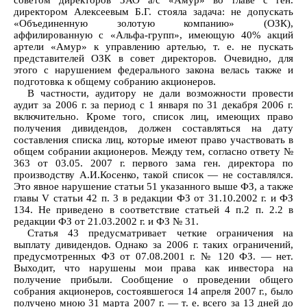
советом директоров ЗАО а/с «Амур» во главе с ген.
директором Алексеевым Б.Г. стояла задача: не допускать
«Объединенную золотую компанию» (ОЗК),
аффилированную с «Альфа-групп», имеющую 40% акций
артели «Амур» к управлению артелью, т. е. не пускать
представителей ОЗК в совет директоров. Очевидно, для
этого с нарушением федерального закона велась также и
подготовка к общему собранию акционеров.
В частности, аудитору не дали возможности провести
аудит за 2006 г. за период с 1 января по 31 декабря 2006 г.
включительно. Кроме того, список лиц, имеющих право
получения дивидендов, должен составляться на дату
составления списка лиц, которые имеют право участвовать в
общем собрании акционеров. Между тем, согласно ответу №
363 от 03.05. 2007 г. первого зама ген. директора по
производству А.И.Косенко, такой список — не составлялся.
Это явное нарушение статьи 51 указанного выше ФЗ, а также
главы V статьи 42 п. 3 в редакции ФЗ от 31.10.2002 г. и ФЗ
134. Не приведено в соответствие статьей 4 п.2 п. 2.2 в
редакции ФЗ от 21.03.2002 г. и ФЗ № 31.
Статья 43 предусматривает четкие ограничения на
выплату дивидендов. Однако за 2006 г. таких ограничений,
предусмотренных ФЗ от 07.08.2001 г. № 120 ФЗ. — нет.
Выходит, что нарушены мои права как инвестора на
получение прибыли. Сообщение о проведении общего
собрания акционеров, состоявшегося 14 апреля 2007 г., было
получено мною 31 марта 2007 г. — т. е. всего за 13 дней до