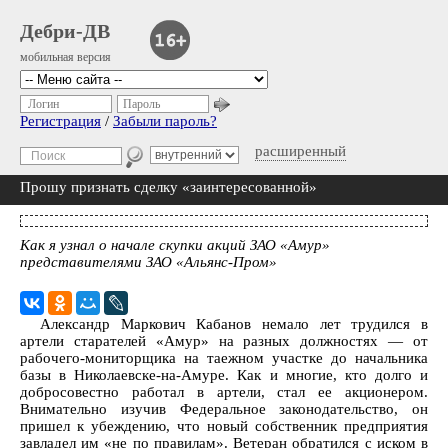
Дебри-ДВ
мобильная версия
Логин
Пароль
Регистрация
/
Забыли пароль?
расширенный
Прошу признать сделку «заинтересованной»
Как я узнал о начале скупки акций ЗАО «Амур»
представителями ЗАО «Альянс-Пром»
Александр Маркович Кабанов немало лет трудился в
артели старателей «Амур» на разных должностях — от
рабочего-мониторщика на таежном участке до начальника
базы в Николаевске-на-Амуре. Как и многие, кто долго и
добросовестно работал в артели, стал ее акционером.
Внимательно изучив Федеральное законодательство, он
пришел к убеждению, что новый собственник предприятия
завладел им «не по правилам». Ветеран обратился с иском в