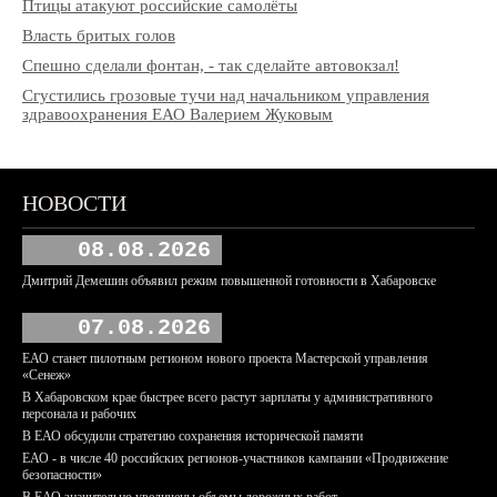
Птицы атакуют российские самолёты
Власть бритых голов
Спешно сделали фонтан, - так сделайте автовокзал!
Сгустились грозовые тучи над начальником управления
здравоохранения ЕАО Валерием Жуковым
НОВОСТИ
08.08.2026
Дмитрий Демешин объявил режим повышенной готовности в Хабаровске
07.08.2026
ЕАО станет пилотным регионом нового проекта Мастерской управления
«Сенеж»
В Хабаровском крае быстрее всего растут зарплаты у административного
персонала и рабочих
В ЕАО обсудили стратегию сохранения исторической памяти
ЕАО - в числе 40 российских регионов-участников кампании «Продвижение
безопасности»