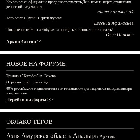
Комсомольск официально продолжает отмечать День памяти жертв сталинских
репрессий: задумаемся...
павел попельский
Кого боится Путин: Сергей Фургал
Евгений Афанасьев
Повышение платы в автобусах за проезд: кто виноват, и что делать?
Олег Паньков
Архив блогов >>
НОВОЕ НА ФОРУМЕ
Трилогия "Китобои" А. Вахова.
Охранник спит - смена идёт
80% российского медиаконтента это телевидение для пациентов психдиспансера
и наркологии.
Перейти на форум >>
ОБЛАКО ТЕГОВ
Азия
Амурская область
Анадырь
Арктика