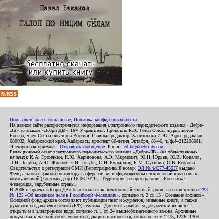
Пользовательское соглашение
,
Политика конфиденциальности
На данном сайте распространяется информация электронного периодического издания «Дебри-
ДВ» со знаком «Дебри-ДВ». 16+ Учредитель: Пронякин К.А. (член Союза журналистов
России, член Союза писателей России). Главный редактор: Харитонова И.Ю. Адрес редакции:
680032, Хабаровский край, Хабаровск, проспект 60-летия Октября, 88-46, т./ф.84212296081.
Электронная приемная:
Отправить сообщение
. E-mail:
editor@debri-dv.com
Редакционный совет электронного периодического издания «Дебри-ДВ» (на общественных
началах): К.А. Пронякин, И.Ю. Харитонова, А.Э. Мирмович, Ю.Н. Юрьев, Ю.В. Ковалев,
Л.Н. Левина, А.Ю. Жданов, Е.Н. Голубь, С.Н. Бурындин, Б.М. Сухинин, О.В. Егорова
Свидетельство о регистрации СМИ (Регистрационный номер)
ЭЛ № ФС77-45537
выдано
Федеральной службой по надзору в сфере связи, информационных технологий и массовых
коммуникаций (Роскомнадзор) 16.06.2011 г. Территория распространения: Российская
Федерация, зарубежные страны.
В 2006 г. проект «Дебри-ДВ» был создан как электронный частный архив, в соответствии с
ФЗ
№ 125 «Об архивном деле в Российской Федерации»
, согласно п. 2 ст. 13 «Создание архивов».
Основной фонд архива составляют публикации газет и журналов, изданные книги, а также
рукописи по дальневосточной (РФ) тематике. Доступ к архивным документам является
открытым в электронном виде, согласно п. 1 ст. 24 вышеобозначенного закона. Архивные
документы к частной собственности редакции не относятся, согласно ст.ст. 1275, 1276, 1306