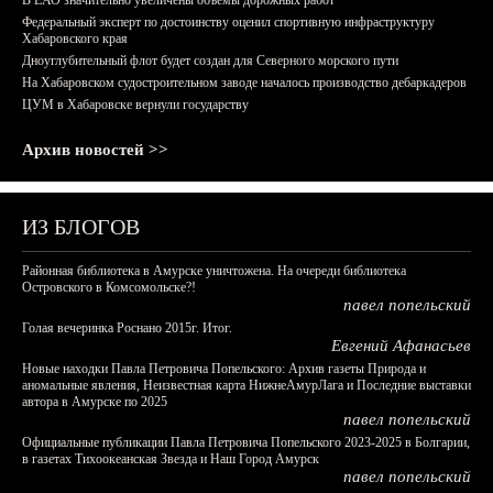
В ЕАО значительно увеличены объемы дорожных работ
Федеральный эксперт по достоинству оценил спортивную инфраструктуру
Хабаровского края
Дноуглубительный флот будет создан для Северного морского пути
На Хабаровском судостроительном заводе началось производство дебаркадеров
ЦУМ в Хабаровске вернули государству
Архив новостей >>
ИЗ БЛОГОВ
Районная библиотека в Амурске уничтожена. На очереди библиотека
Островского в Комсомольске?!
павел попельский
Голая вечеринка Роснано 2015г. Итог.
Евгений Афанасьев
Новые находки Павла Петровича Попельского: Архив газеты Природа и
аномальные явления, Неизвестная карта НижнеАмурЛага и Последние выставки
автора в Амурске по 2025
павел попельский
Официальные публикации Павла Петровича Попельского 2023-2025 в Болгарии,
в газетах Тихоокеанская Звезда и Наш Город Амурск
павел попельский