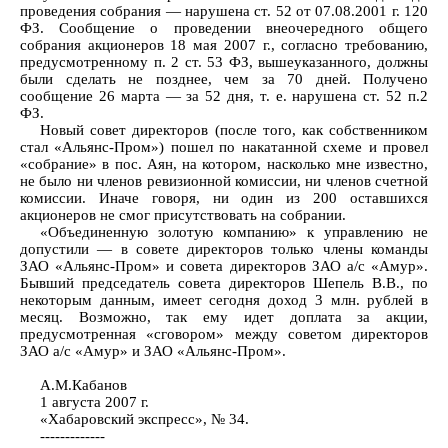
проведения собрания — нарушена ст. 52 от 07.08.2001 г. 120
ФЗ. Сообщение о проведении внеочередного общего
собрания акционеров 18 мая 2007 г., согласно требованию,
предусмотренному п. 2 ст. 53 ФЗ, вышеуказанного, должны
были сделать не позднее, чем за 70 дней. Получено
сообщение 26 марта — за 52 дня, т. е. нарушена ст. 52 п.2
ФЗ.
Новый совет директоров (после того, как собственником
стал «Альянс-Пром») пошел по накатанной схеме и провел
«собрание» в пос. Аян, на котором, насколько мне известно,
не было ни членов ревизионной комиссии, ни членов счетной
комиссии. Иначе говоря, ни один из 200 оставшихся
акционеров не смог присутствовать на собрании.
«Объединенную золотую компанию» к управлению не
допустили — в совете директоров только члены команды
ЗАО «Альянс-Пром» и совета директоров ЗАО а/с «Амур».
Бывший председатель совета директоров Шепель В.В., по
некоторым данным, имеет сегодня доход 3 млн. рублей в
месяц. Возможно, так ему идет доплата за акции,
предусмотренная «сговором» между советом директоров
ЗАО а/с «Амур» и ЗАО «Альянс-Пром».
А.М.Кабанов
1 августа 2007 г.
«Хабаровский экспресс», № 34.
-------------