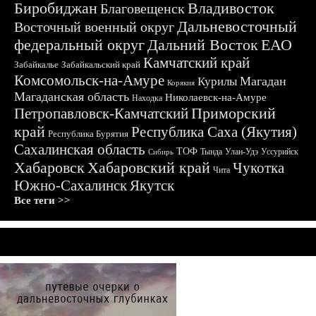
Биробиджан
Владивосток
Благовещенск
Дальневосточный
Восточный военный округ
федеральный округ
Дальний Восток
ЕАО
Камчатский край
Забайкалье
Забайкальский край
Комсомольск-на-Амуре
Магадан
Курилы
Корякия
Магаданская область
Николаевск-на-Амуре
Находка
Приморский
Петропавловск-Камчатский
край
Республика Саха (Якутия)
Республика Бурятия
Сахалинская область
ТОФ
Тында
Улан-Удэ
Уссурийск
Сибирь
Хабаровск
Хабаровский край
Чукотка
Чита
Южно-Сахалинск
Якутск
Все теги >>