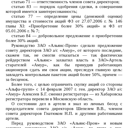
статью 71 — ответственность членов совета директоров;
статью 83 — порядок одобрения сделки, в совершении
которой имеется заинтересованность;
статью 77 — определение цены (денежной оценки)
имущества и стоимости акций ФЗ от 27.07.2006 г. № 146
главы XI: «Приобретение более 30% акций» и ФЗ от
05.01.2006 г. № 7;
статью 84 — добровольное предложение о приобретении
более 30% акций.
Руководство ЗАО «Альянс-Пром» сделало предложение
совету директоров ЗАО а/с «Амур», от которого последние,
скажем так, не смогли отказаться — так фактически
рейдерством «Альянс» захватил власть в ЗАО»Артель
старателей «Амур», как бы принудив работающих
акционеров сдать им свои акции, преследуя главную цель:
завладеть контрольным пакетом акций более 50%, причем —
за бесценок.
Более того, с целью ограничить скупку акций со стороны
«Альфа-групп» с 14 февраля 2007 г. ген. директор ЗАО а/с
«Амур» Алексеев Б.Г. сменил регистратора — из Хабаровска
регистратора перевели в Московскую область.
О состоянии дел в артели я знал из личных бесед с
председателем совета директоров Шепелем В.В., членом
совета директоров Гнатюком Н.П. и другими работниками
артели.
Перед руководством ЗАО «Альянс-Пром» и новым