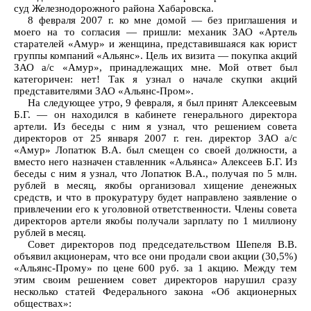
суд Железнодорожного района Хабаровска.
8 февраля 2007 г. ко мне домой — без приглашения и
моего на то согласия — пришли: механик ЗАО «Артель
старателей «Амур» и женщина, представившаяся как юрист
группы компаний «Альянс». Цель их визита — покупка акций
ЗАО а/с «Амур», принадлежащих мне. Мой ответ был
категоричен: нет! Так я узнал о начале скупки акций
представителями ЗАО «Альянс-Пром».
На следующее утро, 9 февраля, я был принят Алексеевым
Б.Г. — он находился в кабинете генерального директора
артели. Из беседы с ним я узнал, что решением совета
директоров от 25 января 2007 г. ген. директор ЗАО а/с
«Амур» Лопатюк В.А. был смещен со своей должности, а
вместо него назначен ставленник «Альянса» Алексеев Б.Г. Из
беседы с ним я узнал, что Лопатюк В.А., получая по 5 млн.
рублей в месяц, якобы организовал хищение денежных
средств, и что в прокуратуру будет направлено заявление о
привлечении его к уголовной ответственности. Члены совета
директоров артели якобы получали зарплату по 1 миллиону
рублей в месяц.
Совет директоров под председательством Шепеля В.В.
объявил акционерам, что все они продали свои акции (30,5%)
«Альянс-Прому» по цене 600 руб. за 1 акцию. Между тем
этим своим решением совет директоров нарушил сразу
несколько статей Федерального закона «Об акционерных
обществах»: