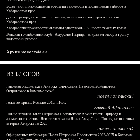
России и полпредства ДФО
Более тысячи наблюдателей обеспечат законность и прозрачность выборов в
Хабаровском крае
Добыть рекордное количество золота, меди и олова планируют горняки
Хабаровского края
Хабаровские врачи восстанавливают участников СВО после тяжелых травм
Женский волейбольный клуб «Амурские Тигрицы» открывает набор в группу
подготовки резерва
Архив новостей >>
ИЗ БЛОГОВ
Районная библиотека в Амурске уничтожена. На очереди библиотека
Островского в Комсомольске?!
павел попельский
Голая вечеринка Роснано 2015г. Итог.
Евгений Афанасьев
Новые находки Павла Петровича Попельского: Архив газеты Природа и
аномальные явления, Неизвестная карта НижнеАмурЛага и Последние выставки
автора в Амурске по 2025
павел попельский
Официальные публикации Павла Петровича Попельского 2023-2025 в Болгарии,
в газетах Тихоокеанская Звезда и Наш Город Амурск