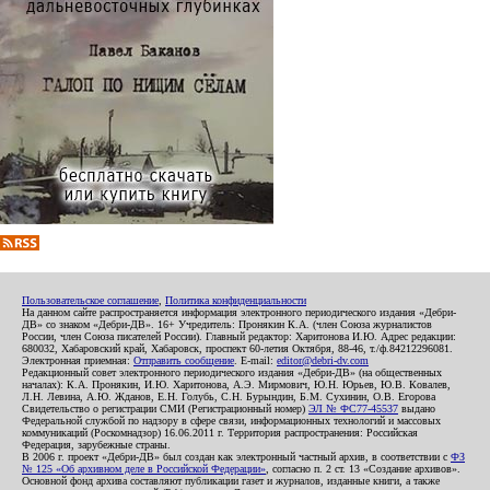
Пользовательское соглашение
,
Политика конфиденциальности
На данном сайте распространяется информация электронного периодического издания «Дебри-
ДВ» со знаком «Дебри-ДВ». 16+ Учредитель: Пронякин К.А. (член Союза журналистов
России, член Союза писателей России). Главный редактор: Харитонова И.Ю. Адрес редакции:
680032, Хабаровский край, Хабаровск, проспект 60-летия Октября, 88-46, т./ф.84212296081.
Электронная приемная:
Отправить сообщение
. E-mail:
editor@debri-dv.com
Редакционный совет электронного периодического издания «Дебри-ДВ» (на общественных
началах): К.А. Пронякин, И.Ю. Харитонова, А.Э. Мирмович, Ю.Н. Юрьев, Ю.В. Ковалев,
Л.Н. Левина, А.Ю. Жданов, Е.Н. Голубь, С.Н. Бурындин, Б.М. Сухинин, О.В. Егорова
Свидетельство о регистрации СМИ (Регистрационный номер)
ЭЛ № ФС77-45537
выдано
Федеральной службой по надзору в сфере связи, информационных технологий и массовых
коммуникаций (Роскомнадзор) 16.06.2011 г. Территория распространения: Российская
Федерация, зарубежные страны.
В 2006 г. проект «Дебри-ДВ» был создан как электронный частный архив, в соответствии с
ФЗ
№ 125 «Об архивном деле в Российской Федерации»
, согласно п. 2 ст. 13 «Создание архивов».
Основной фонд архива составляют публикации газет и журналов, изданные книги, а также