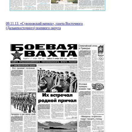
09.11.13. «Суворовский натиск», газета Восточного
(Дальневосточного) военного округа