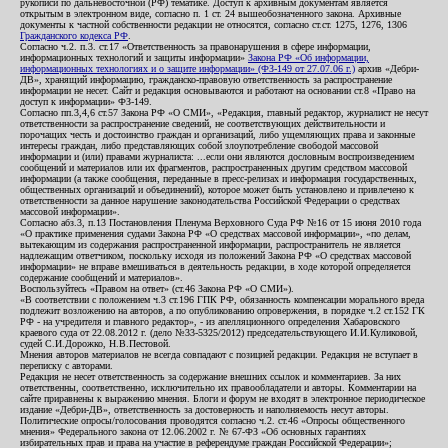
рукописи по дальневосточной (РФ) тематике. Доступ к архивным документам является
открытым в электронном виде, согласно п. 1 ст. 24 вышеобозначенного закона. Архивные
документы к частной собственности редакции не относятся, согласно ст.ст. 1275, 1276, 1306
Гражданского кодекса РФ
.
Согласно ч.2. п.3. ст.17 «Ответственность за правонарушения в сфере информации,
информационных технологий и защиты информации»
Закона РФ «Об информации,
информационных технологиях и о защите информации» (ФЗ-149 от 27.07.06 г.)
архив «Дебри-
ДВ», хранящий информацию, гражданско-правовую ответственность за распространение
информации не несет. Сайт и редакция основываются и работают на основании ст.8 «Право на
доступ к информации» ФЗ-149.
Согласно пп.3,4,6 ст.57 Закона РФ «О СМИ», «Редакция, главный редактор, журналист не несут
ответственности за распространение сведений, не соответствующих действительности и
порочащих честь и достоинство граждан и организаций, либо ущемляющих права и законные
интересы граждан, либо представляющих собой злоупотребление свободой массовой
информации и (или) правами журналиста: ...если они являются дословным воспроизведением
сообщений и материалов или их фрагментов, распространенных другим средством массовой
информации (а также сообщения, переданные в пресс-релизах и информация государственных,
общественных организаций и объединений), которое может быть установлено и привлечено к
ответственности за данное нарушение законодательства Российской Федерации о средствах
массовой информации».
Согласно абз.3, п.13 Постановления Пленума Верховного Суда РФ №16 от 15 июня 2010 года
«О практике применения судами Закона РФ «О средствах массовой информации», «по делам,
вытекающим из содержания распространенной информации, распространитель не является
надлежащим ответчиком, поскольку исходя из положений Закона РФ «О средствах массовой
информации» не вправе вмешиваться в деятельность редакции, в ходе которой определяется
содержание сообщений и материалов».
Воспользуйтесь «Правом на ответ» (ст.46 Закона РФ «О СМИ»).
«В соответствии с положением ч.3 ст.196 ГПК РФ, обязанность компенсации морального вреда
подлежит возложению на авторов, а по опубликованию опровержения, в порядке ч.2 ст.152 ГК
РФ - на учредителя и главного редактор», - из апелляционного определения Хабаровского
краевого суда от 22.08.2012 г. (дело №33-5325/2012) председательствующего И.И.Куликовой,
судей С.И.Дорожко, Н.В.Пестовой.
Мнения авторов материалов не всегда совпадают с позицией редакции. Редакция не вступает в
переписку с авторами.
Редакция не несет ответственность за содержание внешних ссылок и комментариев. За них
ответственны, соответственно, исключительно их правообладатели и авторы. Комментарии на
сайте приравнены к выражению мнения. Блоги и форум не входят в электронное периодическое
издание «Дебри-ДВ», ответственность за достоверность и наполняемость несут авторы.
Политические опросы/голосования проводятся согласно ч.2. ст.46 «Опросы общественного
мнения» Федерального закона от 12.06.2002 г. № 67-ФЗ «Об основных гарантиях
избирательных прав и права на участие в референдуме граждан Российской Федерации»;