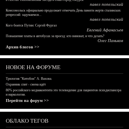
павел попельский
Комсомольск официально продолжает отмечать День памяти жертв сталинских
репрессий: задумаемся...
павел попельский
Кого боится Путин: Сергей Фургал
Евгений Афанасьев
Повышение платы в автобусах за проезд: кто виноват, и что делать?
Олег Паньков
Архив блогов >>
НОВОЕ НА ФОРУМЕ
Трилогия "Китобои" А. Вахова.
Охранник спит - смена идёт
80% российского медиаконтента это телевидение для пациентов психдиспансера
и наркологии.
Перейти на форум >>
ОБЛАКО ТЕГОВ