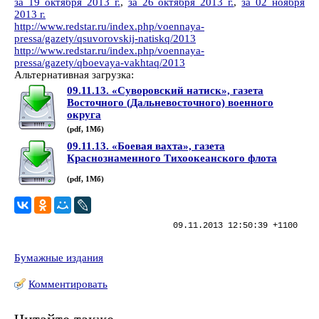
за 19 октября 2013 г.
,
за 26 октября 2013 г.
,
за 02 ноября
2013 г.
http://www.redstar.ru/index.php/voennaya-
pressa/gazety/qsuvorovskij-natiskq/2013
http://www.redstar.ru/index.php/voennaya-
pressa/gazety/qboevaya-vakhtaq/2013
Альтернативная загрузка:
09.11.13. «Суворовский натиск», газета
Восточного (Дальневосточного) военного
округа
(pdf, 1Мб)
09.11.13. «Боевая вахта», газета
Краснознаменного Тихоокеанского флота
(pdf, 1Мб)
09.11.2013 12:50:39 +1100
Бумажные издания
Комментировать