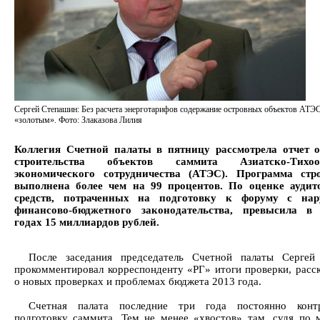
Сергей Степашин: Без расчета энерготарифов содержание островных объектов АТЭС
«золотым». Фото: Злаказова Лилия
Коллегия Счетной палаты в пятницу рассмотрела отчет о
строительства объектов саммита Азиатско-Тихоок
экономического сотрудничества (АТЭС). Программа стро
выполнена более чем на 99 процентов. По оценке аудито
средств, потраченных на подготовку к форуму с на
финансово-бюджетного законодательства, превысила в 
годах 15 миллиардов рублей.
После заседания председатель Счетной палаты Сергей
прокомментировал корреспонденту «РГ» итоги проверки, расск
о новых проверках и проблемах бюджета 2013 года.
Счетная палата последние три года постоянно контр
подготовку саммита. Тем не менее «хвостов» там, судя по 