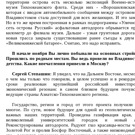
территории острова есть несколько экспозиций Военно-ист
музея Тихоокеанского флота. Среди них - «Ворошиловская
которая с вводом автомобильного сообщения между островом
Владивостоком стала доступной для всех желающих. И это зам
Но в то же время построенная в рамках подпрограммы «Уличн
сеть острова Русский» асфальтовая автодорога обрывается п
километр до филиала музея. Дальше - узкая грунтовая дорога
новая трасса закрыла существовавшие ранее съезды к дву
«Великокняжеской батарее». Считаю, это надо исправить.
В начале ноября Вы лично побывали на основных строй
Прошлись по родным местам. Вы ведь провели во Владивос
детства. Какие впечатления привезли в Москву?
Сергей Степашин:
Я увидел, что на Дальнем Востоке, несмо
о чем мы только что говорили, в целом успешно и в рекордн
сроки реализован крупнейший российский инвестпр
экономический резонанс в самом близком будущем почувс
ведущие страны Азиатско-Тихоокеанского региона.
Государство, регион и город от этого проекта получили
многое. По сути, новое будущее для одной из геополитическ
важных наших территорий. Проведена газификация края, 
великолепный университетский городок и новый аэ
Реконструированы автодороги. Радуют глаз красавцы-мосты ч
Золотой Рог и пролив Босфор Восточный, а также низководный