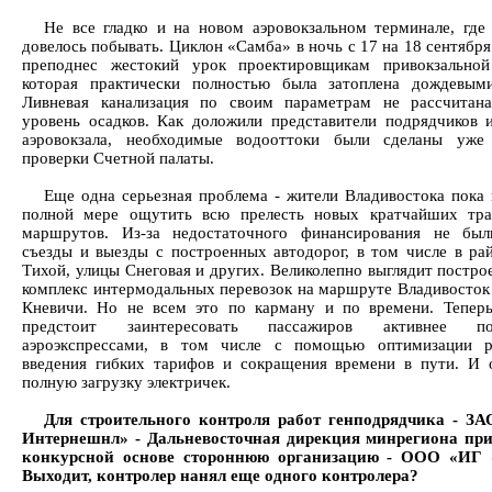
Не все гладко и на новом аэровокзальном терминале, где
довелось побывать. Циклон «Самба» в ночь с 17 на 18 сентября
преподнес жестокий урок проектировщикам привокзальной
которая практически полностью была затоплена дождевым
Ливневая канализация по своим параметрам не рассчитан
уровень осадков. Как доложили представители подрядчиков 
аэровокзала, необходимые водооттоки были сделаны уже
проверки Счетной палаты.
Еще одна серьезная проблема - жители Владивостока пока 
полной мере ощутить всю прелесть новых кратчайших тра
маршрутов. Из-за недостаточного финансирования не был
съезды и выезды с построенных автодорог, в том числе в ра
Тихой, улицы Снеговая и других. Великолепно выглядит постр
комплекс интермодальных перевозок на маршруте Владивосток 
Кневичи. Но не всем это по карману и по времени. Тепер
предстоит заинтересовать пассажиров активнее пол
аэроэкспрессами, в том числе с помощью оптимизации ра
введения гибких тарифов и сокращения времени в пути. И 
полную загрузку электричек.
Для строительного контроля работ генподрядчика - ЗА
Интернешнл» - Дальневосточная дирекция минрегиона при
конкурсной основе стороннюю организацию - ООО «ИГ 
Выходит, контролер нанял еще одного контролера?