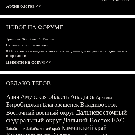
Архив блогов >>
НОВОЕ НА ФОРУМЕ
Трилогия "Китобои" А. Вахова.
Охранник спит - смена идёт
80% российского медиаконтента это телевидение для пациентов психдиспансера
и наркологии.
Перейти на форум >>
ОБЛАКО ТЕГОВ
Азия
Амурская область
Анадырь
Арктика
Биробиджан
Владивосток
Благовещенск
Дальневосточный
Восточный военный округ
федеральный округ
Дальний Восток
ЕАО
Камчатский край
Забайкалье
Забайкальский край