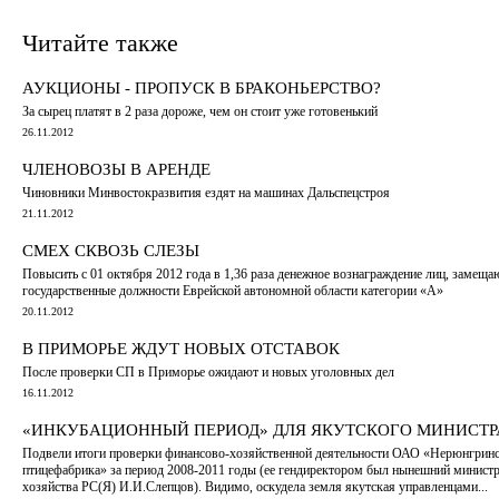
Читайте также
АУКЦИОНЫ - ПРОПУСК В БРАКОНЬЕРСТВО?
За сырец платят в 2 раза дороже, чем он стоит уже готовенький
26.11.2012
ЧЛЕНОВОЗЫ В АРЕНДЕ
Чиновники Минвостокразвития ездят на машинах Дальспецстроя
21.11.2012
СМЕХ СКВОЗЬ СЛЕЗЫ
Повысить с 01 октября 2012 года в 1,36 раза денежное вознаграждение лиц, замещ
государственные должности Еврейской автономной области категории «А»
20.11.2012
В ПРИМОРЬЕ ЖДУТ НОВЫХ ОТСТАВОК
После проверки СП в Приморье ожидают и новых уголовных дел
16.11.2012
«ИНКУБАЦИОННЫЙ ПЕРИОД» ДЛЯ ЯКУТСКОГО МИНИСТР
Подвели итоги проверки финансово-хозяйственной деятельности ОАО «Нерюнгрин
птицефабрика» за период 2008-2011 годы (ее гендиректором был нынешний министр
хозяйства РС(Я) И.И.Слепцов). Видимо, оскудела земля якутская управленцами...