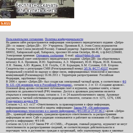
Пользовательское соглашение
,
Политика конфиденциальности
На данном сайте распространяется информация электронного периодического издания «Дебри-
ДВ» со знаком «Дебри-ДВ». 16+ Учредитель: Пронякин К.А. (член Союза журналистов
России, член Союза писателей России). Главный редактор: Харитонова И.Ю. Адрес редакции:
680032, Хабаровский край, Хабаровск, проспект 60-летия Октября, 88-46, т./ф.84212296081.
Электронная приемная:
Отправить сообщение
. E-mail:
editor@debri-dv.com
Редакционный совет электронного периодического издания «Дебри-ДВ» (на общественных
началах): К.А. Пронякин, И.Ю. Харитонова, А.Э. Мирмович, Ю.Н. Юрьев, Ю.В. Ковалев,
Л.Н. Левина, А.Ю. Жданов, Е.Н. Голубь, С.Н. Бурындин, Б.М. Сухинин, О.В. Егорова
Свидетельство о регистрации СМИ (Регистрационный номер)
ЭЛ № ФС77-45537
выдано
Федеральной службой по надзору в сфере связи, информационных технологий и массовых
коммуникаций (Роскомнадзор) 16.06.2011 г. Территория распространения: Российская
Федерация, зарубежные страны.
В 2006 г. проект «Дебри-ДВ» был создан как электронный частный архив, в соответствии с
ФЗ
№ 125 «Об архивном деле в Российской Федерации»
, согласно п. 2 ст. 13 «Создание архивов».
Основной фонд архива составляют публикации газет и журналов, изданные книги, а также
рукописи по дальневосточной (РФ) тематике. Доступ к архивным документам является
открытым в электронном виде, согласно п. 1 ст. 24 вышеобозначенного закона. Архивные
документы к частной собственности редакции не относятся, согласно ст.ст. 1275, 1276, 1306
Гражданского кодекса РФ
.
Согласно ч.2. п.3. ст.17 «Ответственность за правонарушения в сфере информации,
информационных технологий и защиты информации»
Закона РФ «Об информации,
информационных технологиях и о защите информации» (ФЗ-149 от 27.07.06 г.)
архив «Дебри-
ДВ», хранящий информацию, гражданско-правовую ответственность за распространение
информации не несет. Сайт и редакция основываются и работают на основании ст.8 «Право на
доступ к информации» ФЗ-149.
Согласно пп.3,4,6 ст.57 Закона РФ «О СМИ», «Редакция, главный редактор, журналист не несут
ответственности за распространение сведений, не соответствующих действительности и
порочащих честь и достоинство граждан и организаций, либо ущемляющих права и законные