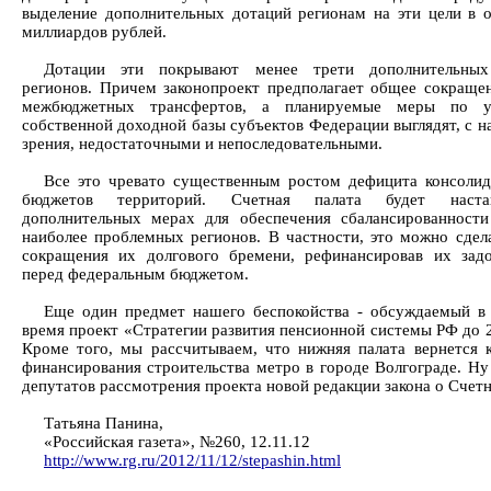
выделение дополнительных дотаций регионам на эти цели в 
миллиардов рублей.
Дотации эти покрывают менее трети дополнительных
регионов. Причем законопроект предполагает общее сокраще
межбюджетных трансфертов, а планируемые меры по у
собственной доходной базы субъектов Федерации выглядят, с н
зрения, недостаточными и непоследовательными.
Все это чревато существенным ростом дефицита консоли
бюджетов территорий. Счетная палата будет наста
дополнительных мерах для обеспечения сбалансированност
наиболее проблемных регионов. В частности, это можно сдела
сокращения их долгового бремени, рефинансировав их зад
перед федеральным бюджетом.
Еще один предмет нашего беспокойства - обсуждаемый в
время проект «Стратегии развития пенсионной системы РФ до 2
Кроме того, мы рассчитываем, что нижняя палата вернется 
финансирования строительства метро в городе Волгограде. Ну
депутатов рассмотрения проекта новой редакции закона о Счетн
Татьяна Панина,
«Российская газета», №260, 12.11.12
http://www.rg.ru/2012/11/12/stepashin.html