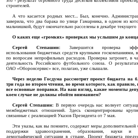
это - результат огромного труда десятков коллективов проект
строителей.
А что касается родных мест... Был, конечно. Администра
заверила, что два барака по улице Гамарника, в одном из кот
мальчишкой, будут окончательно расселены в декабре текущего 
О каких еще «громких» проверках мы услышим до конца
Сергей Степашин:
Завершится проверка эффек
использования бюджетных средств крупными госкомпаниями, в
по вопросам непрофильных расходов. Проверка затронет, в ча
деятельность Российского футбольного союза. О результата
ОАО «Оборонсервис» все, полагаю, уже слышали.
Через неделю Госдума рассмотрит проект бюджета на 
три года во втором чтении, во время которого, как правило, 
все основные поправки. На ваш взгляд, какие моменты деп
коем случае не должны обойти вниманием?
Сергей Степашин:
В первую очередь нас волнует ситуац
межбюджетных отношений. Здесь сконцентрированы крупн
связанные с реализацией Указов Президента от 7 мая.
Эти указы, как вы помните, содержат меры дополнительной
поддержки здравоохранения, образования, науки и 
демографической ситуации в стране. Проект бюджета преду