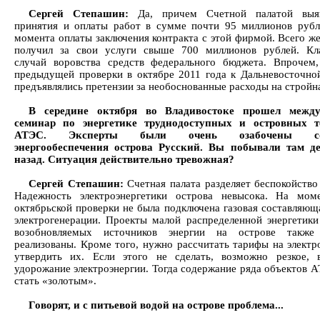
Сергей Степашин:
Да, причем Счетной палатой выя
принятия и оплаты работ в сумме почти 95 миллионов руб
момента оплаты заключения контракта с этой фирмой. Всего ж
получил за свои услуги свыше 700 миллионов рублей. Кл
случай воровства средств федерального бюджета. Впрочем
предыдущей проверки в октябре 2011 года к Дальневосточно
предъявлялись претензии за необоснованные расходы на стройн
В середине октября во Владивостоке прошел межд
семинар по энергетике труднодоступных и островных т
АТЭС. Эксперты были очень озабочены сос
энергообеспечения острова Русский. Вы побывали там де
назад. Ситуация действительно тревожная?
Сергей Степашин:
Счетная палата разделяет беспокойство 
Надежность электроэнергетики острова невысока. На мом
октябрьской проверки не была подключена газовая составляющ
электрогенерации. Проекты малой распределенной энергетики
возобновляемых источников энергии на острове такж
реализованы. Кроме того, нужно рассчитать тарифы на электр
утвердить их. Если этого не сделать, возможно резкое, 
удорожание электроэнергии. Тогда содержание ряда объектов 
стать «золотым».
Говорят, и с питьевой водой на острове проблема...