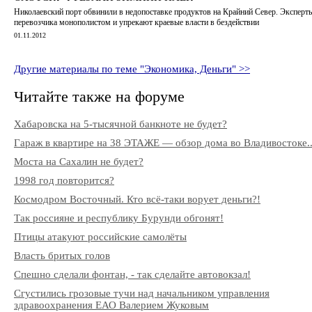
Николаевский порт обвинили в недопоставке продуктов на Крайний Север. Эксперт
перевозчика монополистом и упрекают краевые власти в бездействии
01.11.2012
Другие материалы по теме "Экономика, Деньги" >>
Читайте также на форуме
Хабаровска на 5-тысячной банкноте не будет?
Гараж в квартире на 38 ЭТАЖЕ — обзор дома во Владивостоке..
Моста на Сахалин не будет?
1998 год повторится?
Космодром Восточный. Кто всё-таки ворует деньги?!
Так россияне и республику Бурунди обгонят!
Птицы атакуют российские самолёты
Власть бритых голов
Спешно сделали фонтан, - так сделайте автовокзал!
Сгустились грозовые тучи над начальником управления
здравоохранения ЕАО Валерием Жуковым