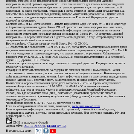
интересы граждан, либо представляющих собой злоупотребление свободой массовой
информации и (или) правами журналиста: ...если они являются дословным воспроизведением
сообщений и материалов или их фрагментов, распространенных другим средством массовой
информации (а также сообщения, переданные в пресс-релизах и информация государственных,
общественных организаций и объединений), которое может быть установлено и привлечено к
ответственности за данное нарушение законодательства Российской Федерации о средствах
массовой информации».
Согласно абз.3, п.13 Постановления Пленума Верховного Суда РФ №16 от 15 июня 2010 года
«О практике применения судами Закона РФ «О средствах массовой информации», «по делам,
вытекающим из содержания распространенной информации, распространитель не является
надлежащим ответчиком, поскольку исходя из положений Закона РФ «О средствах массовой
информации» не вправе вмешиваться в деятельность редакции, в ходе которой определяется
содержание сообщений и материалов».
Воспользуйтесь «Правом на ответ» (ст.46 Закона РФ «О СМИ»).
«В соответствии с положением ч.3 ст.196 ГПК РФ, обязанность компенсации морального вреда
подлежит возложению на авторов, а по опубликованию опровержения, в порядке ч.2 ст.152 ГК
РФ - на учредителя и главного редактор», - из апелляционного определения Хабаровского
краевого суда от 22.08.2012 г. (дело №33-5325/2012) председательствующего И.И.Куликовой,
судей С.И.Дорожко, Н.В.Пестовой.
Мнения авторов материалов не всегда совпадают с позицией редакции. Редакция не вступает в
переписку с авторами.
Редакция не несет ответственность за содержание внешних ссылок и комментариев. За них
ответственны, соответственно, исключительно их правообладатели и авторы. Комментарии на
сайте приравнены к выражению мнения. Блоги и форум не входят в электронное периодическое
издание «Дебри-ДВ», ответственность за достоверность и наполняемость несут авторы.
Политические опросы/голосования проводятся согласно ч.2. ст.46 «Опросы общественного
мнения» Федерального закона от 12.06.2002 г. № 67-ФЗ «Об основных гарантиях
избирательных прав и права на участие в референдуме граждан Российской Федерации»;
считать, там где не указано: лицо (лица), заказавшее (заказавших) проведение опроса и
оплатившее (оплативших) указанную публикацию (обнародование) - едино - сайт, без оплаты -
безвозмездно/бесплатно.
Часовой пояс сервера UTC+11 (AEST), фактически +8 мск.
Если вы обнаружили ошибки на сайте, пожалуйста,
сообщите нам об этом
.
Распространение информации о политической, социальной, духовной жизни общества,
публикации на актуальные темы, просветительские функции. Для мужчин и женщин. 16+ для
детей старше 16 лет.
СМИ не получает субсидий.
Адреса сайта:
DEBRI-DV.COM
,
DEBRI-DV.RU
.
В социальных сетях: