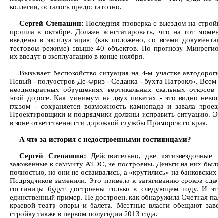
коллегии, осталось предостаточно.
Сергей Степашин:
Последняя проверка с выездом на строй
прошла в октябре. Должен констатировать, что на тот моме
введены в эксплуатацию (как положено, со всеми документа
тестовом режиме) свыше 40 объектов. По прогнозу Минрегио
их введут в эксплуатацию в конце ноября.
Вызывает беспокойство ситуация на 4-м участке автодорог
Новый - полуостров Де-Фриз - Седанка - бухта Патрокл». Всем
неоднократных обрушениях вертикальных скальных откосов
этой дороге. Как минимум на двух пикетах - это видно нев
глазом - сохраняется возможность камнепада и завала проез
Проектировщики и подрядчики должны исправить ситуацию. Э
в зоне ответственности дорожной службы Приморского края.
А что за история с недостроенными гостиницами?
Сергей Степашин:
Действительно, две пятизвездочные 
заложенные к саммиту АТЭС, не построены. Деньги на них был
полностью, но они не осваивались, а «крутились» на банковских
Подрядчиков заменили. Это привело к затягиванию сроков сдач
гостиницы будут достроены только в следующем году. И эт
единственный пример. Не достроен, как обнаружила Счетная па
краевой театр оперы и балета. Местные власти обещают зав
стройку также в первом полугодии 2013 года.