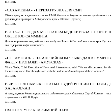
15.11.2012
«САХАМЕДИА» - ПЕРЕЗАГРУЗКА ДЛЯ СМИ
Объем средств, выделяемых на госСМИ Якутии из бюджета сегодня приближается 
рублей (для примера: в Хабаровском крае - 100 млн. рублей)
12.11.2012
В 2013-2015 ГОДАХ МЫ СТАНЕМ БЕДНЕЕ ИЗ-ЗА СТРОИТЕЛ
ОБЪЕКТОВ САМММИТА
До сих пор неизвестно, чей мост через бухту Золотой Рог, чей мост на остров Русски
его содержать и финансировать
07.11.2012
«ПОЛИМЕТАЛЛ» НА АНГЛИЙСКОМ ЯЗЫКЕ ДАЛ КОММЕНТ
ФАКТУ ПРОПАЖИ «АМУРСКАЯ»
Vitaly Nesis, Chief Executive of Polymetal International, said: "We are all concerned for th
the missing crew. Our thoughts are with the sailors of Amurskaya and their families"
05.11.2012
В ЧИСЛО 20 САМЫХ БОГАТЫХ СУДЕЙ РОССИИ ПОПАЛИ Д
ХАБАРОВЧАН
А председатель Железнодорожного районного суда Хабаровска Сергей Олесик - лишь
с доходом в 2 491 000 руб.
03.11.2012
ОХОТСКУ УРЕЗАЛИ ЗИМНИЙ ПАЕК