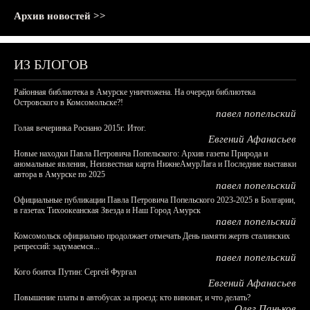
Архив новостей >>
ИЗ БЛОГОВ
Районная библиотека в Амурске уничтожена. На очереди библиотека
Островского в Комсомольске?!
павел попельский
Голая вечеринка Роснано 2015г. Итог.
Евгений Афанасьев
Новые находки Павла Петровича Попельского: Архив газеты Природа и
аномальные явления, Неизвестная карта НижнеАмурЛага и Последние выставки
автора в Амурске по 2025
павел попельский
Официальные публикации Павла Петровича Попельского 2023-2025 в Болгарии,
в газетах Тихоокеанская Звезда и Наш Город Амурск
павел попельский
Комсомольск официально продолжает отмечать День памяти жертв сталинских
репрессий: задумаемся...
павел попельский
Кого боится Путин: Сергей Фургал
Евгений Афанасьев
Повышение платы в автобусах за проезд: кто виноват, и что делать?
Олег Паньков