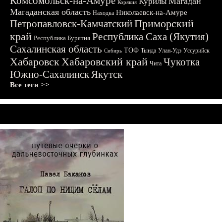
Комсомольск-на-Амуре
Магадан
Курилы
Корякия
Магаданская область
Николаевск-на-Амуре
Находка
Приморский
Петропавловск-Камчатский
край
Республика Саха (Якутия)
Республика Бурятия
Сахалинская область
ТОФ
Тында
Улан-Удэ
Уссурийск
Сибирь
Хабаровск
Хабаровский край
Чукотка
Чита
Южно-Сахалинск
Якутск
Все теги >>