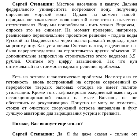
Сергей Степашин:
Местное население и кампус Дальнев
федерального университета потребляют воду, получен
опреснения морской воды. Однако на момент нашей
официальное заключение экологической экспертизы на качество
отсутствовало. Воду мы попробовали - пить можно. Впрочем,
опросов это не снимает. На момент проверки, например
реализовано первоначальное проектное решение - подача воды
Русский из Владивостока через магистральный водовод, про
морскому дну. Как установила Счетная палата, выделенные на 
были перераспределены на строительство других объектов. И
дополнительно запросил на строительство этого водовода 3,5
рублей. Считаем эту цифру завышенной. Так что ну
оптимальный по стоимости вариант решения проблемы.
Есть на острове и экологические проблемы. Несмотря на т
готовность, вновь построенный на острове современный к
переработке твердых бытовых отходов не имеет полиго
утилизации. Кроме того, зафиксирован ежедневный вывоз мусо
несанкционированной свалки на мысе Вятлино, не по
обеспечить ее рекультивацию. Попутно не могу не отметить,
стоков от очистных сооружений острова направлена в бух
лучшую акваторию для выращивания устриц и трепанга.
Похоже, Вас волнует еще что-то?
Сергей Степашин:
Да. Я бы даже сказал - сильно ого