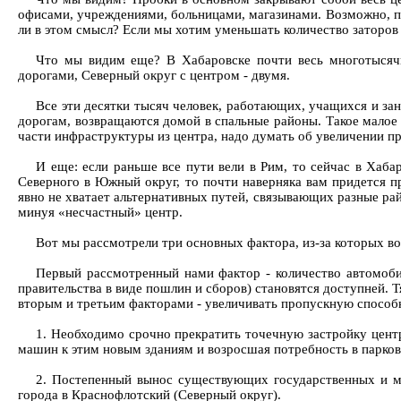
офисами, учреждениями, больницами, магазинами. Возможно, пол
ли в этом смысл? Если мы хотим уменьшать количество заторов 
Что мы видим еще? В Хабаровске почти весь многотысяч
дорогами, Северный округ с центром - двумя.
Все эти десятки тысяч человек, работающих, учащихся и за
дорогам, возвращаются домой в спальные районы. Такое малое 
части инфраструктуры из центра, надо думать об увеличении 
И еще: если раньше все пути вели в Рим, то сейчас в Хаба
Северного в Южный округ, то почти наверняка вам придется пр
явно не хватает альтернативных путей, связывающих разные ра
минуя «несчастный» центр.
Вот мы рассмотрели три основных фактора, из-за которых во
Первый рассмотренный нами фактор - количество автомоби
правительства в виде пошлин и сборов) становятся доступней. Т
вторым и третьим факторами - увеличивать пропускную способн
1. Необходимо срочно прекратить точечную застройку центра
машин к этим новым зданиям и возросшая потребность в парковк
2. Постепенный вынос существующих государственных и м
города в Краснофлотский (Северный округ).