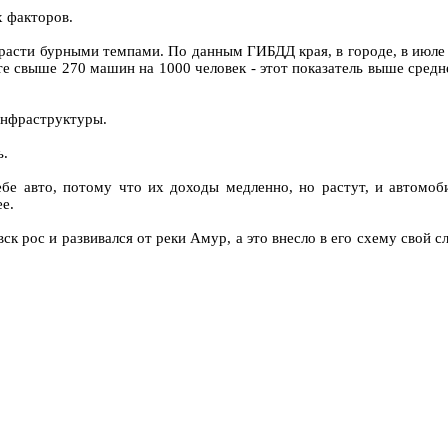
х факторов.
расти бурными темпами. По данным ГИБДД края, в городе, в июле 
те свыше 270 машин на 1000 человек - этот показатель выше средн
инфраструктуры.
ь.
бе авто, потому что их доходы медленно, но растут, и автомоби
е.
ск рос и развивался от реки Амур, а это внесло в его схему свой с