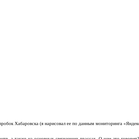
пробок Хабаровска (я нарисовал ее по данным мониторинга «Яндек
нтр, а также на основных связующих трассах. О чем это говорит