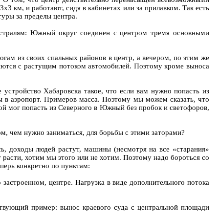
3 км, и работают, сидя в кабинетах или за прилавком. Так есть
туры за пределы центра.
стралям: Южный округ соединен с центром тремя основными
гам из своих спальных районов в центр, а вечером, по этим же
вляются с растущим потоком автомобилей. Поэтому кроме выноса
е устройство Хабаровска такое, что если вам нужно попасть из
лы в аэропорт. Примеров масса. Поэтому мы можем сказать, что
ой мог попасть из Северного в Южный без пробок и светофоров,
м, чем нужно заниматься, для борьбы с этими заторами?
ь, доходы людей растут, машины (несмотря на все «старания»
т расти, хотим мы этого или не хотим. Поэтому надо бороться со
перь конкретно по пунктам:
 застроенном, центре. Нагрузка в виде дополнительного потока
вующий пример: вынос краевого суда с центральной площади