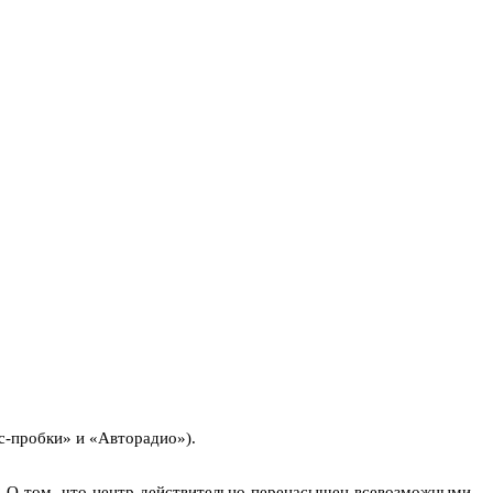
с-пробки» и «Авторадио»).
? О том, что центр действительно перенасыщен всевозможными