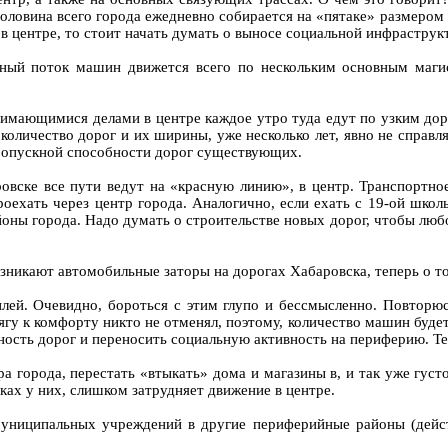
овина всего города ежедневно собирается на «пятаке» размером 3х
в центре, то стоит начать думать о выносе социальной инфраструк
ный поток машин движется всего по нескольким основным маги
нимающимися делами в центре каждое утро туда едут по узким доро
количество дорог и их ширины, уже несколько лет, явно не спра
пропускной способности дорог существующих.
ровске все пути ведут на «красную линию», в центр. Транспортно
оехать через центр города. Аналогично, если ехать с 19-ой шко
йоны города. Надо думать о строительстве новых дорог, чтобы люб
зникают автомобильные заторы на дорогах Хабаровска, теперь о то
лей. Очевидно, бороться с этим глупо и бессмысленно. Повторюс
ягу к комфорту никто не отменял, поэтому, количество машин буде
ость дорог и переносить социальную активность на периферию. Те
 города, перестать «втыкать» дома и магазины в, и так уже густо
ах у них, слишком затрудняет движение в центре.
униципальных учреждений в другие периферийные районы (дейст