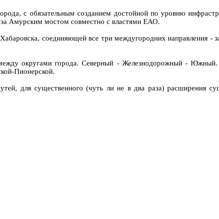
города, с обязательным созданием достойной по уровню инфрастр
й за Амурским мостом совместно с властями ЕАО.
 Хабаровска, соединяющей все три междугородних направления - з
между округами города. Северный - Железнодорожный - Южный. 
ской-Пионерской.
утей, для существенного (чуть ли не в два раза) расширения сущ