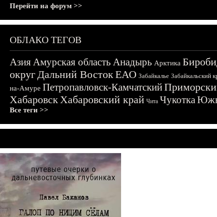
Перейти на форум >>
ОБЛАКО ТЕГОВ
Бироби
Азия
Амурская область
Анадырь
Арктика
округ
Дальний Восток
ЕАО
Забайкалье
Забайкальский к
Приморски
Петропавловск-Камчатский
на-Амуре
Хабаровск
Хабаровский край
Чукотка
Южн
Чита
Все теги >>