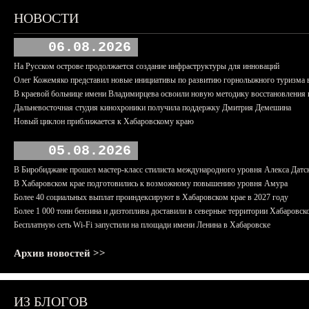
НОВОСТИ
06.08.2026
На Русском острове продолжается создание инфраструктуры для инноваций
Олег Кожемяко представил новые инициативы по развитию горнолыжного туризма 
В краевой больнице имени Владимирцева освоили новую методику восстановления п
Дальневосточная студия кинохроники получила поддержку Дмитрия Демешина
Новый циклон приближается к Хабаровскому краю
05.08.2026
В Биробиджане прошел мастер-класс стилиста международного уровня Алекса Датс
В Хабаровском крае подготовились к возможному повышению уровня Амура
Более 40 социальных выплат проиндексируют в Хабаровском крае в 2027 году
Более 1 000 тонн бензина и дизтоплива доставили в северные территории Хабаровск
Бесплатную сеть Wi-Fi запустили на площади имени Ленина в Хабаровске
Архив новостей >>
ИЗ БЛОГОВ