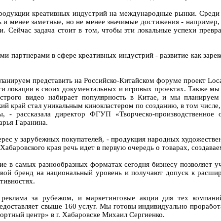
родукции креативных индустрий на международные рынки. Среди н
ь и менее заметные, но не менее значимые достижения - например,
. Сейчас задача стоит в том, чтобы эти локальные успехи превр
и партнерами в сфере креативных индустрий - развитие как заре
планируем представить на Российско‑Китайском форуме проект Loca
эти локации в своих документальных и игровых проектах. Также мы
строго видео набирает популярность в Китае, и мы планируем
ий край стал уникальным кинокластером по созданию, в том числе, 
ы, - рассказала директор ФГУП «Творческо-производственное 
арья Гаранина.
рес у зарубежных покупателей, - продукция народных художеств
е Хабаровского края речь идет в первую очередь о товарах, созда
ие в самых разнообразных форматах сегодня бизнесу позволяет у
вой бренд на национальный уровень и получают допуск к расши
тивностях.
 реклама за рубежом, и маркетинговые акции для тех компаний
доставляет свыше 160 услуг. Мы готовы индивидуально проработ
ортный центр» в г. Хабаровске Михаил Сергиенко.