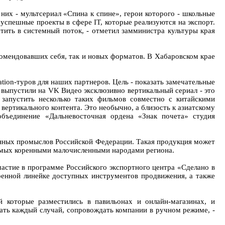
их - мультсериал «Спина к спине», герои которого - школьные
 успешные проекты в сфере IT, которые реализуются на экспорт.
атить в системный поток, - отметил замминистра культуры края
комендовавших себя, так и новых форматов. В Хабаровском крае
tion‑туров для наших партнеров. Цель - показать замечательные
 выпустили на VK Видео эксклюзивно вертикальный сериал - это
 запустить несколько таких фильмов совместно с китайскими
вертикального контента. Это необычно, а близость к азиатскому
объединение «Дальневосточная ордена «Знак почета» студия
енных промыслов Российской Федерации. Такая продукция может
ваемых коренными малочисленными народами региона.
частие в программе Российского экспортного центра «Сделано в
ренной линейке доступных инструментов продвижения, а также
 которые разместились в павильонах и онлайн-магазинах, и
ать каждый случай, сопровождать компании в ручном режиме, -