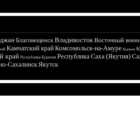
джан
Владивосток
Благовещенск
Восточный воен
Камчатский край
Комсомольск-на-Амуре
К
рай
Корякия
й край
Республика Саха (Якутия)
Са
Республика Бурятия
о-Сахалинск
Якутск