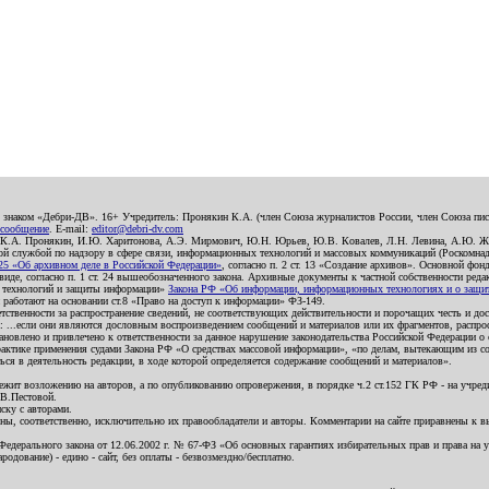
о знаком «Дебри-ДВ». 16+ Учредитель: Пронякин К.А. (член Союза журналистов России, член Союза писа
 сообщение
. E-mail:
editor@debri-dv.com
): К.А. Пронякин, И.Ю. Харитонова, А.Э. Мирмович, Ю.Н. Юрьев, Ю.В. Ковалев, Л.Н. Левина, А.Ю. Ж
 службой по надзору в сфере связи, информационных технологий и массовых коммуникаций (Роскомнадзо
5 «Об архивном деле в Российской Федерации»
, согласно п. 2 ст. 13 «Создание архивов». Основной фон
е, согласно п. 1 ст. 24 вышеобозначенного закона. Архивные документы к частной собственности редакци
ых технологий и защиты информации»
Закона РФ «Об информации, информационных технологиях и о защите
и работают на основании ст.8 «Право на доступ к информации» ФЗ-149.
етственности за распространение сведений, не соответствующих действительности и порочащих честь и д
 ...если они являются дословным воспроизведением сообщений и материалов или их фрагментов, распро
новлено и привлечено к ответственности за данное нарушение законодательства Российской Федерации о
актике применения судами Закона РФ «О средствах массовой информации», «по делам, вытекающим из со
ся в деятельность редакции, в ходе которой определяется содержание сообщений и материалов».
жит возложению на авторов, а по опубликованию опровержения, в порядке ч.2 ст.152 ГК РФ - на учредит
.В.Пестовой.
ску с авторами.
енны, соответственно, исключительно их правообладатели и авторы. Комментарии на сайте приравнены к
дерального закона от 12.06.2002 г. № 67-ФЗ «Об основных гарантиях избирательных прав и права на уча
дование) - едино - сайт, без оплаты - безвозмездно/бесплатно.