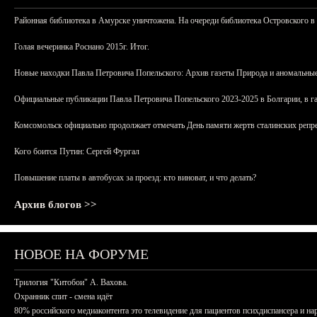
Районная библиотека в Амурске уничтожена. На очереди библиотека Островского в
Голая вечеринка Роснано 2015г. Итог.
Новые находки Павла Петровича Попельского: Архив газеты Природа и аномальные
Официальные публикации Павла Петровича Попельского 2023-2025 в Болгарии, в г
Комсомольск официально продолжает отмечать День памяти жертв сталинских репрес
Кого боится Путин: Сергей Фургал
Повышение платы в автобусах за проезд: кто виноват, и что делать?
Архив блогов >>
НОВОЕ НА ФОРУМЕ
Трилогия "Китобои" А. Вахова.
Охранник спит - смена идёт
80% российского медиаконтента это телевидение для пациентов психдиспансера и на