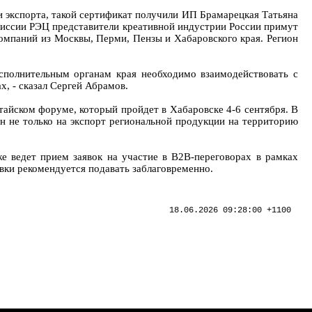
и экспорта, такой сертификат получили ИП Брамарецкая Татьяна
миссии РЭЦ представители креативной индустрии России примут
омпаний из Москвы, Перми, Пензы и Хабаровского края. Регион
исполнительным органам края необходимо взаимодействовать с
, - сказал Сергей Абрамов.
айском форуме, который пройдет в Хабаровске 4-6 сентября. В
н не только на экспорт региональной продукции на территорию
е ведет прием заявок на участие в B2B‑переговорах в рамках
вки рекомендуется подавать заблаговременно.
18.06.2026 09:28:00 +1100