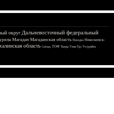
Дальневосточный федеральный
ный округ
Магадан
Магаданская область
урилы
Николаевск-
Находка
халинская область
ТОФ
Тында
Улан-Удэ
Уссурийск
Сибирь