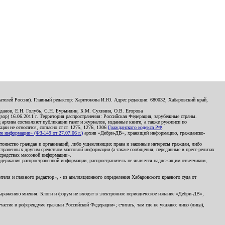
телей России). Главный редактор: Харитонова И.Ю. Адрес редакции: 680032, Хабаровский край,
данов, Е.Н. Голубь, С.Н. Бурындин, Б.М. Сухинин, О.В. Егорова
р) 16.06.2011 г. Территория распространения: Российская Федерация, зарубежные страны.
д архива составляют публикации газет и журналов, изданные книги, а также рукописи по
и не относятся, согласно ст.ст. 1275, 1276, 1306
Гражданского кодекса РФ
.
 информации» (ФЗ-149 от 27.07.06 г.)
архив «Дебри-ДВ», хранящий информацию, гражданско-
остоинство граждан и организаций, либо ущемляющих права и законные интересы граждан, либо
страненных другим средством массовой информации (а также сообщения, переданные в пресс-релизах
 средствах массовой информации».
держания распространенной информации, распространитель не является надлежащим ответчиком,
еля и главного редактор», - из апелляционного определения Хабаровского краевого суда от
 выражению мнения. Блоги и форум не входят в электронное периодическое издание «Дебри-ДВ»,
стие в референдуме граждан Российской Федерации»; считать, там где не указано: лицо (лица),