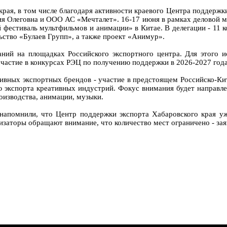
рая, в том числе благодаря активности краевого Центра поддержк
ия Олеговна и ООО АС «Мечталет». 16-17 июня в рамках деловой 
естиваль мультфильмов и анимации» в Китае. В делегации - 11 к
ьство «Булаев Групп», а также проект «Анимур».
ний на площадках Российского экспортного центра. Для этого 
частие в конкурсах РЭЦ по получению поддержки в 2026-2027 годах
ивных экспортных брендов - участие в предстоящем Российско-Кит
 экспорта креативных индустрий. Фокус внимания будет направле
оизводства, анимации, музыки.
 напомнили, что Центр поддержки экспорта Хабаровского края уж
изаторы обращают внимание, что количество мест ограничено - зая