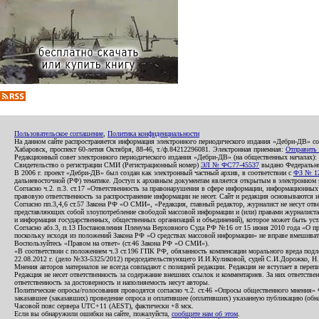
Пользовательское соглашение
,
Политика конфиденциальности
На данном сайте распространяется информация электронного периодического издания «Дебри-ДВ» с
Хабаровск, проспект 60-летия Октября, 88-46, т./ф.84212296081. Электронная приемная:
Отправить
Редакционный совет электронного периодического издания «Дебри-ДВ» (на общественных началах
Свидетельство о регистрации СМИ (Регистрационный номер)
ЭЛ № ФС77-45537
выдано Федеральной
В 2006 г. проект «Дебри-ДВ» был создан как электронный частный архив, в соответствии с
ФЗ № 12
дальневосточной (РФ) тематике. Доступ к архивным документам является открытым в электронном вид
Согласно ч.2. п.3. ст.17 «Ответственность за правонарушения в сфере информации, информационн
правовую ответственность за распространение информации не несет. Сайт и редакция основываются 
Согласно пп.3,4,6 ст.57 Закона РФ «О СМИ», «Редакция, главный редактор, журналист не несут отв
представляющих собой злоупотребление свободой массовой информации и (или) правами журналиста:
и информация государственных, общественных организаций и объединений), которое может быть уста
Согласно абз.3, п.13 Постановления Пленума Верховного Суда РФ №16 от 15 июня 2010 года «О пр
поскольку исходя из положений Закона РФ «О средствах массовой информации» не вправе вмешивать
Воспользуйтесь «Правом на ответ» (ст.46 Закона РФ «О СМИ»).
«В соответствии с положением ч.3 ст.196 ГПК РФ, обязанность компенсации морального вреда подле
22.08.2012 г. (дело №33-5325/2012) председательствующего И.И.Куликовой, судей С.И.Дорожко, Н
Мнения авторов материалов не всегда совпадают с позицией редакции. Редакция не вступает в перепи
Редакция не несет ответственность за содержание внешних ссылок и комментариев. За них ответств
ответственность за достоверность и наполняемость несут авторы.
Политические опросы/голосования проводятся согласно ч.2. ст.46 «Опросы общественного мнения» Фе
заказавшее (заказавших) проведение опроса и оплатившее (оплативших) указанную публикацию (обнаро
Часовой пояс сервера UTC+11 (AEST), фактически +8 мск.
Если вы обнаружили ошибки на сайте, пожалуйста,
сообщите нам об этом
.