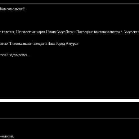
 Комсомольске?!
 явления, Неизвестная карта НижнеАмурЛага и Последние выставки автора в Амурске 
азетах Тихоокеанская Звезда и Наш Город Амурск
сий: задумаемся...
ркологии.