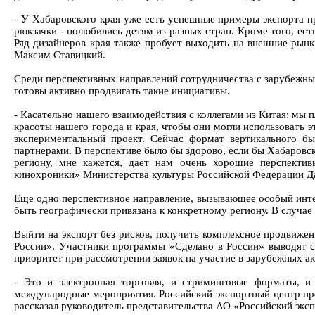
- У Хабаровского края уже есть успешные примеры экспорта п
рюкзачки - полюбились детям из разных стран. Кроме того, ест
Ряд дизайнеров края также пробует выходить на внешние рынки
Максим Ставицкий.
Среди перспективных направлений сотрудничества с зарубежным
готовы активно продвигать такие инициативы.
- Касательно нашего взаимодействия с коллегами из Китая: мы 
красоты нашего города и края, чтобы они могли использовать 
экспериментальный проект. Сейчас формат вертикального бы
партнерами. В перспективе было бы здорово, если бы Хабаровск
региону, мне кажется, дает нам очень хорошие перспектив
кинохроники» Министерства культуры Российской Федерации Д
Еще одно перспективное направление, вызывающее особый инте
быть географически привязана к конкретному региону. В случа
Выйти на экспорт без рисков, получить комплексное продвижен
России». Участники программы «Сделано в России» выводят с
приоритет при рассмотрении заявок на участие в зарубежных ак
- Это и электронная торговля, и стриминговые форматы, и
международные мероприятия. Российский экспортный центр пре
рассказал руководитель представительства АО «Российский эксп