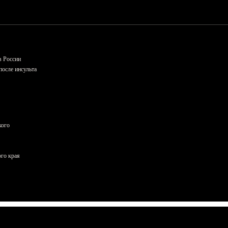
в России
осле инсульта
кого
ого края