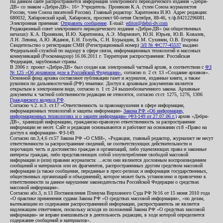
На данном сайте распространяется информация электронного периодического издания «Дебри-
ДВ» со знаком «Дебри-ДВ». 16+ Учредитель: Пронякин К.А. (член Союза журналистов
России, член Союза писателей России). Главный редактор: Харитонова И.Ю. Адрес редакции:
680032, Хабаровский край, Хабаровск, проспект 60-летия Октября, 88-46, т./ф.84212296081.
Электронная приемная:
Отправить сообщение
. E-mail:
editor@debri-dv.com
Редакционный совет электронного периодического издания «Дебри-ДВ» (на общественных
началах): К.А. Пронякин, И.Ю. Харитонова, А.Э. Мирмович, Ю.Н. Юрьев, Ю.В. Ковалев,
Л.Н. Левина, А.Ю. Жданов, Е.Н. Голубь, С.Н. Бурындин, Б.М. Сухинин, О.В. Егорова
Свидетельство о регистрации СМИ (Регистрационный номер)
ЭЛ № ФС77-45537
выдано
Федеральной службой по надзору в сфере связи, информационных технологий и массовых
коммуникаций (Роскомнадзор) 16.06.2011 г. Территория распространения: Российская
Федерация, зарубежные страны.
В 2006 г. проект «Дебри-ДВ» был создан как электронный частный архив, в соответствии с
ФЗ
№ 125 «Об архивном деле в Российской Федерации»
, согласно п. 2 ст. 13 «Создание архивов».
Основной фонд архива составляют публикации газет и журналов, изданные книги, а также
рукописи по дальневосточной (РФ) тематике. Доступ к архивным документам является
открытым в электронном виде, согласно п. 1 ст. 24 вышеобозначенного закона. Архивные
документы к частной собственности редакции не относятся, согласно ст.ст. 1275, 1276, 1306
Гражданского кодекса РФ
.
Согласно ч.2. п.3. ст.17 «Ответственность за правонарушения в сфере информации,
информационных технологий и защиты информации»
Закона РФ «Об информации,
информационных технологиях и о защите информации» (ФЗ-149 от 27.07.06 г.)
архив «Дебри-
ДВ», хранящий информацию, гражданско-правовую ответственность за распространение
информации не несет. Сайт и редакция основываются и работают на основании ст.8 «Право на
доступ к информации» ФЗ-149.
Согласно пп.3,4,6 ст.57 Закона РФ «О СМИ», «Редакция, главный редактор, журналист не несут
ответственности за распространение сведений, не соответствующих действительности и
порочащих честь и достоинство граждан и организаций, либо ущемляющих права и законные
интересы граждан, либо представляющих собой злоупотребление свободой массовой
информации и (или) правами журналиста: ...если они являются дословным воспроизведением
сообщений и материалов или их фрагментов, распространенных другим средством массовой
информации (а также сообщения, переданные в пресс-релизах и информация государственных,
общественных организаций и объединений), которое может быть установлено и привлечено к
ответственности за данное нарушение законодательства Российской Федерации о средствах
массовой информации».
Согласно абз.3, п.13 Постановления Пленума Верховного Суда РФ №16 от 15 июня 2010 года
«О практике применения судами Закона РФ «О средствах массовой информации», «по делам,
вытекающим из содержания распространенной информации, распространитель не является
надлежащим ответчиком, поскольку исходя из положений Закона РФ «О средствах массовой
информации» не вправе вмешиваться в деятельность редакции, в ходе которой определяется
содержание сообщений и материалов».