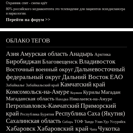
Охранник спит - смена идёт
80% российского медиаконтента это телевидение для пациентов психдиспансера
и наркологии.
Перейти на форум >>
ОБЛАКО ТЕГОВ
Азия
Амурская область
Анадырь
Арктика
Биробиджан
Владивосток
Благовещенск
Дальневосточный
Восточный военный округ
федеральный округ
Дальний Восток
ЕАО
Камчатский край
Забайкалье
Забайкальский край
Комсомольск-на-Амуре
Магадан
Курилы
Корякия
Магаданская область
Николаевск-на-Амуре
Находка
Приморский
Петропавловск-Камчатский
край
Республика Саха (Якутия)
Республика Бурятия
Сахалинская область
ТОФ
Тында
Улан-Удэ
Уссурийск
Сибирь
Хабаровск
Хабаровский край
Чукотка
Чита