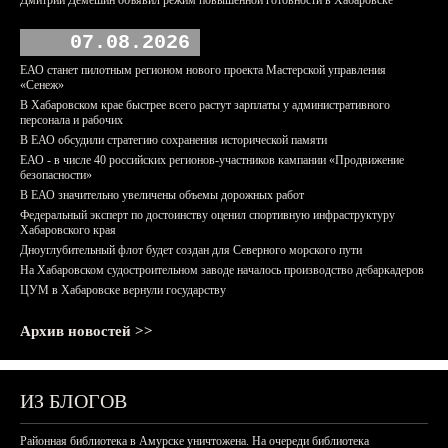
Дмитрий Демешин объявил режим повышенной готовности в Хабаровске
07.08.2026
ЕАО станет пилотным регионом нового проекта Мастерской управления
«Сенеж»
В Хабаровском крае быстрее всего растут зарплаты у административного
персонала и рабочих
В ЕАО обсудили стратегию сохранения исторической памяти
ЕАО - в числе 40 российских регионов-участников кампании «Продвижение
безопасности»
В ЕАО значительно увеличены объемы дорожных работ
Федеральный эксперт по достоинству оценил спортивную инфраструктуру
Хабаровского края
Дноуглубительный флот будет создан для Северного морского пути
На Хабаровском судостроительном заводе началось производство дебаркадеров
ЦУМ в Хабаровске вернули государству
Архив новостей >>
ИЗ БЛОГОВ
Районная библиотека в Амурске уничтожена. На очереди библиотека