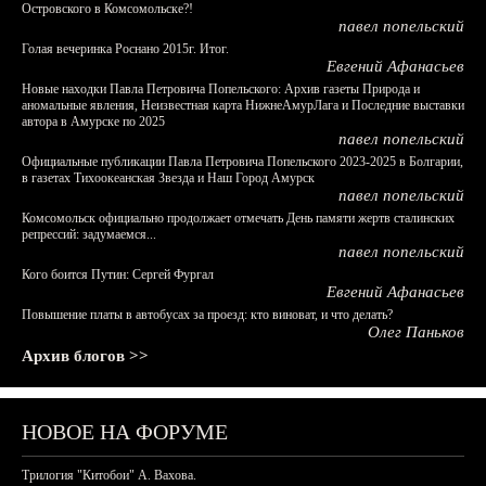
Островского в Комсомольске?!
павел попельский
Голая вечеринка Роснано 2015г. Итог.
Евгений Афанасьев
Новые находки Павла Петровича Попельского: Архив газеты Природа и
аномальные явления, Неизвестная карта НижнеАмурЛага и Последние выставки
автора в Амурске по 2025
павел попельский
Официальные публикации Павла Петровича Попельского 2023-2025 в Болгарии,
в газетах Тихоокеанская Звезда и Наш Город Амурск
павел попельский
Комсомольск официально продолжает отмечать День памяти жертв сталинских
репрессий: задумаемся...
павел попельский
Кого боится Путин: Сергей Фургал
Евгений Афанасьев
Повышение платы в автобусах за проезд: кто виноват, и что делать?
Олег Паньков
Архив блогов >>
НОВОЕ НА ФОРУМЕ
Трилогия "Китобои" А. Вахова.