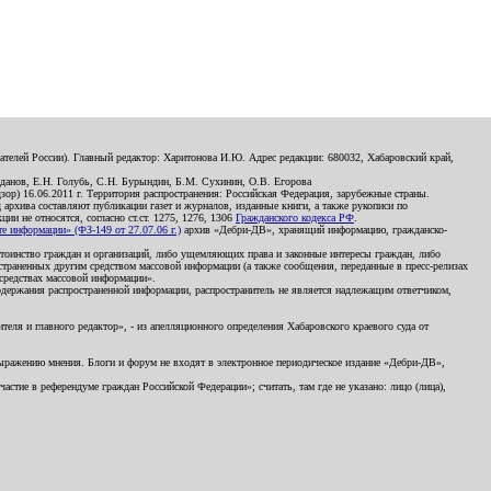
телей России). Главный редактор: Харитонова И.Ю. Адрес редакции: 680032, Хабаровский край,
данов, Е.Н. Голубь, С.Н. Бурындин, Б.М. Сухинин, О.В. Егорова
р) 16.06.2011 г. Территория распространения: Российская Федерация, зарубежные страны.
д архива составляют публикации газет и журналов, изданные книги, а также рукописи по
и не относятся, согласно ст.ст. 1275, 1276, 1306
Гражданского кодекса РФ
.
 информации» (ФЗ-149 от 27.07.06 г.)
архив «Дебри-ДВ», хранящий информацию, гражданско-
остоинство граждан и организаций, либо ущемляющих права и законные интересы граждан, либо
страненных другим средством массовой информации (а также сообщения, переданные в пресс-релизах
 средствах массовой информации».
держания распространенной информации, распространитель не является надлежащим ответчиком,
еля и главного редактор», - из апелляционного определения Хабаровского краевого суда от
 выражению мнения. Блоги и форум не входят в электронное периодическое издание «Дебри-ДВ»,
стие в референдуме граждан Российской Федерации»; считать, там где не указано: лицо (лица),