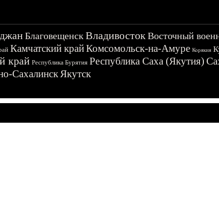
джан
Владивосток
Благовещенск
Восточный воен
Камчатский край
Комсомольск-на-Амуре
К
рай
Корякия
й край
Республика Саха (Якутия)
Са
Республика Бурятия
о-Сахалинск
Якутск