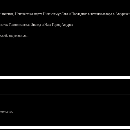
 явления, Неизвестная карта НижнеАмурЛага и Последние выставки автора в Амурске 
азетах Тихоокеанская Звезда и Наш Город Амурск
сий: задумаемся...
ркологии.