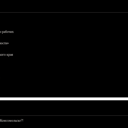
и рабочих
ности»
кого края
 Комсомольске?!