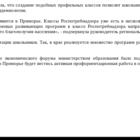
ила, что создание подобных профильных классов позволит школьн
идемиологии.
явится в Приморье. Классы Роспотребнадзора уже есть в неско
новых развивающих программ в классе Роспотребнадзора направ
о благополучия населения», - подчеркнула руководитель региональ
ации школьников. Так, в крае реализуется множество программ р
о экономического форума министерством образования было под
 Приморье будет вестись активная профориентационная работа в о