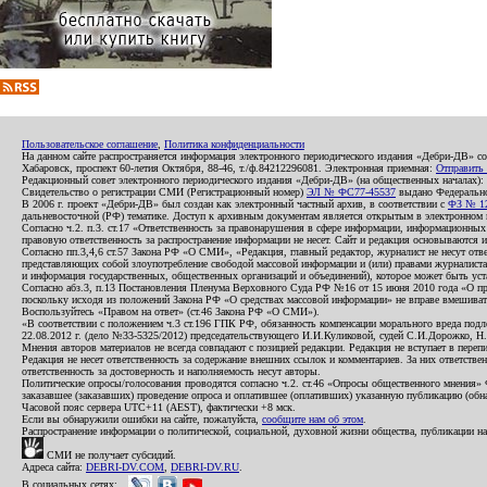
Пользовательское соглашение
,
Политика конфиденциальности
На данном сайте распространяется информация электронного периодического издания «Дебри-ДВ» с
Хабаровск, проспект 60-летия Октября, 88-46, т./ф.84212296081. Электронная приемная:
Отправить
Редакционный совет электронного периодического издания «Дебри-ДВ» (на общественных началах
Свидетельство о регистрации СМИ (Регистрационный номер)
ЭЛ № ФС77-45537
выдано Федеральной
В 2006 г. проект «Дебри-ДВ» был создан как электронный частный архив, в соответствии с
ФЗ № 12
дальневосточной (РФ) тематике. Доступ к архивным документам является открытым в электронном вид
Согласно ч.2. п.3. ст.17 «Ответственность за правонарушения в сфере информации, информационн
правовую ответственность за распространение информации не несет. Сайт и редакция основываются 
Согласно пп.3,4,6 ст.57 Закона РФ «О СМИ», «Редакция, главный редактор, журналист не несут отв
представляющих собой злоупотребление свободой массовой информации и (или) правами журналиста:
и информация государственных, общественных организаций и объединений), которое может быть уста
Согласно абз.3, п.13 Постановления Пленума Верховного Суда РФ №16 от 15 июня 2010 года «О пр
поскольку исходя из положений Закона РФ «О средствах массовой информации» не вправе вмешивать
Воспользуйтесь «Правом на ответ» (ст.46 Закона РФ «О СМИ»).
«В соответствии с положением ч.3 ст.196 ГПК РФ, обязанность компенсации морального вреда подле
22.08.2012 г. (дело №33-5325/2012) председательствующего И.И.Куликовой, судей С.И.Дорожко, Н
Мнения авторов материалов не всегда совпадают с позицией редакции. Редакция не вступает в перепи
Редакция не несет ответственность за содержание внешних ссылок и комментариев. За них ответств
ответственность за достоверность и наполняемость несут авторы.
Политические опросы/голосования проводятся согласно ч.2. ст.46 «Опросы общественного мнения» Фе
заказавшее (заказавших) проведение опроса и оплатившее (оплативших) указанную публикацию (обнаро
Часовой пояс сервера UTC+11 (AEST), фактически +8 мск.
Если вы обнаружили ошибки на сайте, пожалуйста,
сообщите нам об этом
.
Распространение информации о политической, социальной, духовной жизни общества, публикации на
СМИ не получает субсидий.
Адреса сайта:
DEBRI-DV.COM
,
DEBRI-DV.RU
.
В социальных сетях: