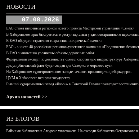
НОВОСТИ
07.08.2026
ЕАО станет пилотным регионом нового проекта Мастерской управления «Сенеж»
В Хабаровском крае быстрее всего растут зарплаты у административного персонала 
В ЕАО обсудили стратегию сохранения исторической памяти
ЕАО - в числе 40 российских регионов-участников кампании «Продвижение безопас
В ЕАО значительно увеличены объемы дорожных работ
Федеральный эксперт по достоинству оценил спортивную инфраструктуру Хабаровс
Дноуглубительный флот будет создан для Северного морского пути
На Хабаровском судостроительном заводе началось производство дебаркадеров
ЦУМ в Хабаровске вернули государству
Бывший судоремонтный завод «Якорь» в Советской Гавани планируют восстановить
Архив новостей >>
ИЗ БЛОГОВ
Районная библиотека в Амурске уничтожена. На очереди библиотека Островского в