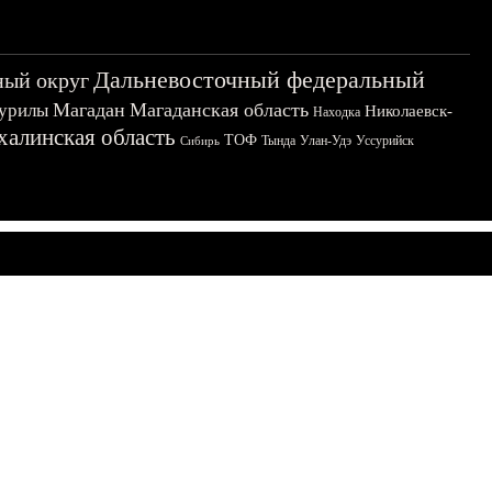
Дальневосточный федеральный
ный округ
Магадан
Магаданская область
урилы
Николаевск-
Находка
халинская область
ТОФ
Тында
Улан-Удэ
Уссурийск
Сибирь