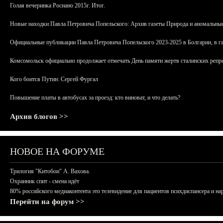
Голая вечеринка Роснано 2015г. Итог.
Новые находки Павла Петровича Попельского: Архив газеты Природа и аномальные
Официальные публикации Павла Петровича Попельского 2023-2025 в Болгарии, в г
Комсомольск официально продолжает отмечать День памяти жертв сталинских репрес
Кого боится Путин: Сергей Фургал
Повышение платы в автобусах за проезд: кто виноват, и что делать?
Архив блогов >>
НОВОЕ НА ФОРУМЕ
Трилогия "Китобои" А. Вахова.
Охранник спит - смена идёт
80% российского медиаконтента это телевидение для пациентов психдиспансера и на
Перейти на форум >>