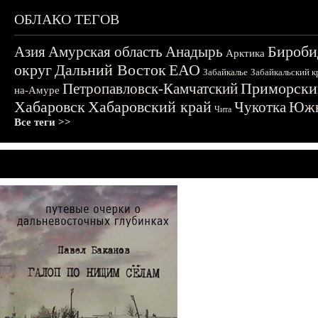
ОБЛАКО ТЕГОВ
Бироби
Азия
Амурская область
Анадырь
Арктика
округ
Дальний Восток
ЕАО
Забайкалье
Забайкальский к
Приморски
Петропавловск-Камчатский
на-Амуре
Хабаровск
Хабаровский край
Чукотка
Южн
Чита
Все теги >>