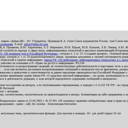
о знаком «Дебри-ДВ». 16+ Учредитель: Пронякин К.А. (член Союза журналистов России, член Союза писа
 сообщение
. E-mail:
editor@debri-dv.com
): К.А. Пронякин, И.Ю. Харитонова, А.Э. Мирмович, Ю.Н. Юрьев, Ю.В. Ковалев, Л.Н. Левина, А.Ю. Ж
 службой по надзору в сфере связи, информационных технологий и массовых коммуникаций (Роскомнадзо
5 «Об архивном деле в Российской Федерации»
, согласно п. 2 ст. 13 «Создание архивов». Основной фон
е, согласно п. 1 ст. 24 вышеобозначенного закона. Архивные документы к частной собственности редакци
ых технологий и защиты информации»
Закона РФ «Об информации, информационных технологиях и о защите
и работают на основании ст.8 «Право на доступ к информации» ФЗ-149.
етственности за распространение сведений, не соответствующих действительности и порочащих честь и д
 ...если они являются дословным воспроизведением сообщений и материалов или их фрагментов, распро
новлено и привлечено к ответственности за данное нарушение законодательства Российской Федерации о
актике применения судами Закона РФ «О средствах массовой информации», «по делам, вытекающим из со
ся в деятельность редакции, в ходе которой определяется содержание сообщений и материалов».
жит возложению на авторов, а по опубликованию опровержения, в порядке ч.2 ст.152 ГК РФ - на учредит
.В.Пестовой.
ску с авторами.
енны, соответственно, исключительно их правообладатели и авторы. Комментарии на сайте приравнены к
дерального закона от 12.06.2002 г. № 67-ФЗ «Об основных гарантиях избирательных прав и права на уча
дование) - едино - сайт, без оплаты - безвозмездно/бесплатно.
 актуальные темы, просветительские функции. Для мужчин и женщин. 16+ для детей старше 16 лет.