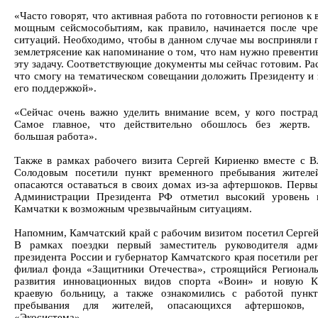
«Часто говорят, что активная работа по готовности регионов 
мощным сейсмособытиям, как правило, начинается после чр
ситуаций. Необходимо, чтобы в данном случае мы восприняли
землетрясение как напоминание о том, что нам нужно превенти
эту задачу. Соответствующие документы мы сейчас готовим. Ра
что смогу на тематическом совещании доложить Президенту и 
его поддержкой».
«Сейчас очень важно уделить внимание всем, у кого пострад
Самое главное, что действительно обошлось без жертв. 
большая работа».
Также в рамках рабочего визита Сергей Кириенко вместе с 
Солодовым посетили пункт временного пребывания жителе
опасаются оставаться в своих домах из-за афтершоков. Первы
Администрации Президента РФ отметил высокий уровень г
Камчатки к возможным чрезвычайным ситуациям.
Напомним, Камчатский край с рабочим визитом посетил Сергей
В рамках поездки первый заместитель руководителя адми
президента России и губернатор Камчатского края посетили ре
филиал фонда «Защитники Отечества», строящийся Регионал
развития инновационных видов спорта «Воин» и новую К
краевую больницу, а также ознакомились с работой пунк
пребывания для жителей, опасающихся афтершоков,
«Экосистема».