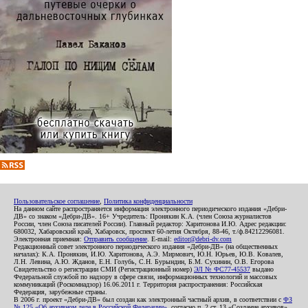
Пользовательское соглашение
,
Политика конфиденциальности
На данном сайте распространяется информация электронного периодического издания «Дебри-
ДВ» со знаком «Дебри-ДВ». 16+ Учредитель: Пронякин К.А. (член Союза журналистов
России, член Союза писателей России). Главный редактор: Харитонова И.Ю. Адрес редакции:
680032, Хабаровский край, Хабаровск, проспект 60-летия Октября, 88-46, т./ф.84212296081.
Электронная приемная:
Отправить сообщение
. E-mail:
editor@debri-dv.com
Редакционный совет электронного периодического издания «Дебри-ДВ» (на общественных
началах): К.А. Пронякин, И.Ю. Харитонова, А.Э. Мирмович, Ю.Н. Юрьев, Ю.В. Ковалев,
Л.Н. Левина, А.Ю. Жданов, Е.Н. Голубь, С.Н. Бурындин, Б.М. Сухинин, О.В. Егорова
Свидетельство о регистрации СМИ (Регистрационный номер)
ЭЛ № ФС77-45537
выдано
Федеральной службой по надзору в сфере связи, информационных технологий и массовых
коммуникаций (Роскомнадзор) 16.06.2011 г. Территория распространения: Российская
Федерация, зарубежные страны.
В 2006 г. проект «Дебри-ДВ» был создан как электронный частный архив, в соответствии с
ФЗ
№ 125 «Об архивном деле в Российской Федерации»
, согласно п. 2 ст. 13 «Создание архивов».