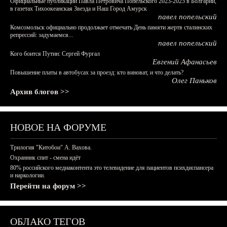
Официальные публикации Павла Петровича Попельского 2023-2025 в Болгарии,
в газетах Тихоокеанская Звезда и Наш Город Амурск
павел попельский
Комсомольск официально продолжает отмечать День памяти жертв сталинских
репрессий: задумаемся...
павел попельский
Кого боится Путин: Сергей Фургал
Евгений Афанасьев
Повышение платы в автобусах за проезд: кто виноват, и что делать?
Олег Паньков
Архив блогов >>
НОВОЕ НА ФОРУМЕ
Трилогия "Китобои" А. Вахова.
Охранник спит - смена идёт
80% российского медиаконтента это телевидение для пациентов психдиспансера
и наркологии.
Перейти на форум >>
ОБЛАКО ТЕГОВ