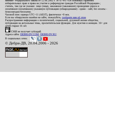
мнения» Федерального закона от 12.06.2002 г. № 67-ФЗ «Об основных гарантиях
избирательных прав и права на участие в референдуме граждан Российской Федерации»;
считать, там где не указано: лицо (лица), заказавшее (заказавших) проведение опроса и
оплатившее (оплативших) указанную публикацию (обнародование) - едино - сайт, без оплаты -
безвозмездно/бесплатно.
Часовой пояс сервера UTC+11 (AEST), фактически +8 мск.
Если вы обнаружили ошибки на сайте, пожалуйста,
сообщите нам об этом
.
Распространение информации о политической, социальной, духовной жизни общества,
публикации на актуальные темы, просветительские функции. Для мужчин и женщин. 16+ для
детей старше 16 лет.
СМИ не получает субсидий.
Адреса сайта:
DEBRI-DV.COM
,
DEBRI-DV.RU
.
В социальных сетях:
© Дебри-ДВ, 20.04.2006 - 2026