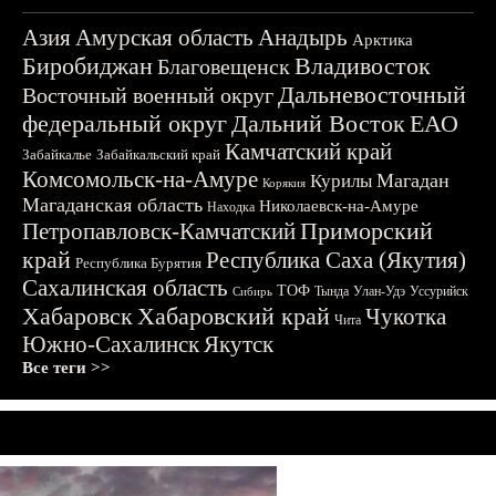
Азия
Амурская область
Анадырь
Арктика
Биробиджан
Владивосток
Благовещенск
Дальневосточный
Восточный военный округ
федеральный округ
Дальний Восток
ЕАО
Камчатский край
Забайкалье
Забайкальский край
Комсомольск-на-Амуре
Магадан
Курилы
Корякия
Магаданская область
Николаевск-на-Амуре
Находка
Приморский
Петропавловск-Камчатский
край
Республика Саха (Якутия)
Республика Бурятия
Сахалинская область
ТОФ
Тында
Улан-Удэ
Уссурийск
Сибирь
Хабаровск
Хабаровский край
Чукотка
Чита
Южно-Сахалинск
Якутск
Все теги >>