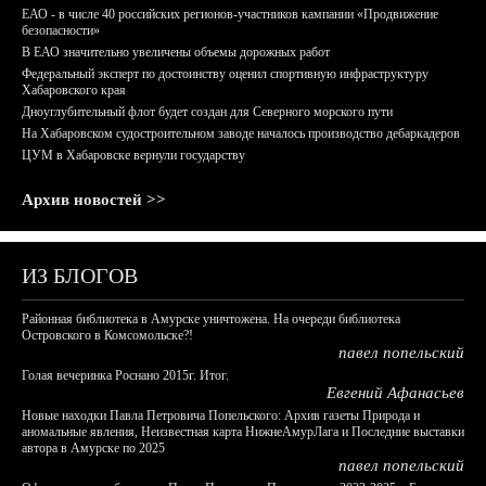
ЕАО - в числе 40 российских регионов-участников кампании «Продвижение
безопасности»
В ЕАО значительно увеличены объемы дорожных работ
Федеральный эксперт по достоинству оценил спортивную инфраструктуру
Хабаровского края
Дноуглубительный флот будет создан для Северного морского пути
На Хабаровском судостроительном заводе началось производство дебаркадеров
ЦУМ в Хабаровске вернули государству
Архив новостей >>
ИЗ БЛОГОВ
Районная библиотека в Амурске уничтожена. На очереди библиотека
Островского в Комсомольске?!
павел попельский
Голая вечеринка Роснано 2015г. Итог.
Евгений Афанасьев
Новые находки Павла Петровича Попельского: Архив газеты Природа и
аномальные явления, Неизвестная карта НижнеАмурЛага и Последние выставки
автора в Амурске по 2025
павел попельский