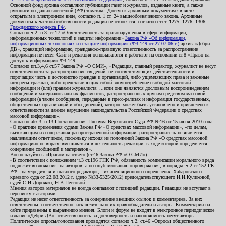
Основной фонд архива составляют публикации газет и журналов, изданные книги, а также
рукописи по дальневосточной (РФ) тематике. Доступ к архивным документам является
открытым в электронном виде, согласно п. 1 ст. 24 вышеобозначенного закона. Архивные
документы к частной собственности редакции не относятся, согласно ст.ст. 1275, 1276, 1306
Гражданского кодекса РФ
.
Согласно ч.2. п.3. ст.17 «Ответственность за правонарушения в сфере информации,
информационных технологий и защиты информации»
Закона РФ «Об информации,
информационных технологиях и о защите информации» (ФЗ-149 от 27.07.06 г.)
архив «Дебри-
ДВ», хранящий информацию, гражданско-правовую ответственность за распространение
информации не несет. Сайт и редакция основываются и работают на основании ст.8 «Право на
доступ к информации» ФЗ-149.
Согласно пп.3,4,6 ст.57 Закона РФ «О СМИ», «Редакция, главный редактор, журналист не несут
ответственности за распространение сведений, не соответствующих действительности и
порочащих честь и достоинство граждан и организаций, либо ущемляющих права и законные
интересы граждан, либо представляющих собой злоупотребление свободой массовой
информации и (или) правами журналиста: ...если они являются дословным воспроизведением
сообщений и материалов или их фрагментов, распространенных другим средством массовой
информации (а также сообщения, переданные в пресс-релизах и информация государственных,
общественных организаций и объединений), которое может быть установлено и привлечено к
ответственности за данное нарушение законодательства Российской Федерации о средствах
массовой информации».
Согласно абз.3, п.13 Постановления Пленума Верховного Суда РФ №16 от 15 июня 2010 года
«О практике применения судами Закона РФ «О средствах массовой информации», «по делам,
вытекающим из содержания распространенной информации, распространитель не является
надлежащим ответчиком, поскольку исходя из положений Закона РФ «О средствах массовой
информации» не вправе вмешиваться в деятельность редакции, в ходе которой определяется
содержание сообщений и материалов».
Воспользуйтесь «Правом на ответ» (ст.46 Закона РФ «О СМИ»).
«В соответствии с положением ч.3 ст.196 ГПК РФ, обязанность компенсации морального вреда
подлежит возложению на авторов, а по опубликованию опровержения, в порядке ч.2 ст.152 ГК
РФ - на учредителя и главного редактор», - из апелляционного определения Хабаровского
краевого суда от 22.08.2012 г. (дело №33-5325/2012) председательствующего И.И.Куликовой,
судей С.И.Дорожко, Н.В.Пестовой.
Мнения авторов материалов не всегда совпадают с позицией редакции. Редакция не вступает в
переписку с авторами.
Редакция не несет ответственность за содержание внешних ссылок и комментариев. За них
ответственны, соответственно, исключительно их правообладатели и авторы. Комментарии на
сайте приравнены к выражению мнения. Блоги и форум не входят в электронное периодическое
издание «Дебри-ДВ», ответственность за достоверность и наполняемость несут авторы.
Политические опросы/голосования проводятся согласно ч.2. ст.46 «Опросы общественного