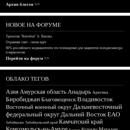
Архив блогов >>
НОВОЕ НА ФОРУМЕ
Трилогия "Китобои" А. Вахова.
Охранник спит - смена идёт
80% российского медиаконтента это телевидение для пациентов психдиспансера
и наркологии.
Перейти на форум >>
ОБЛАКО ТЕГОВ
Азия
Амурская область
Анадырь
Арктика
Биробиджан
Владивосток
Благовещенск
Дальневосточный
Восточный военный округ
федеральный округ
Дальний Восток
ЕАО
Камчатский край
Забайкалье
Забайкальский край
Комсомольск-на-Амуре
Магадан
Курилы
Корякия