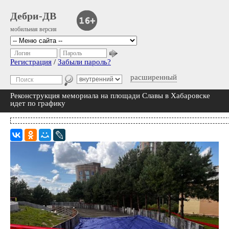
Дебри-ДВ
мобильная версия
Логин
Пароль
Регистрация
/
Забыли пароль?
расширенный
Реконструкция мемориала на площади Славы в Хабаровске
идет по графику