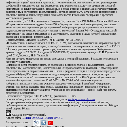
информации и (или) правами журналиста: ...если они являются дословным воспроизведением
сообщений и материалов или их фрагментов, распространенных другим средством массовой
информации (а также сообщения, переданные в пресс-релизах и информация государственных,
общественных организаций и объединений), которое может быть установлено и привлечено к
ответственности за данное нарушение законодательства Российской Федерации о средствах
массовой информации».
Согласно абз.3, п.13 Постановления Пленума Верховного Суда РФ №16 от 15 июня 2010 года
«О практике применения судами Закона РФ «О средствах массовой информации», «по делам,
вытекающим из содержания распространенной информации, распространитель не является
надлежащим ответчиком, поскольку исходя из положений Закона РФ «О средствах массовой
информации» не вправе вмешиваться в деятельность редакции, в ходе которой определяется
содержание сообщений и материалов».
Воспользуйтесь «Правом на ответ» (ст.46 Закона РФ «О СМИ»).
«В соответствии с положением ч.3 ст.196 ГПК РФ, обязанность компенсации морального вреда
подлежит возложению на авторов, а по опубликованию опровержения, в порядке ч.2 ст.152 ГК
РФ - на учредителя и главного редактор», - из апелляционного определения Хабаровского
краевого суда от 22.08.2012 г. (дело №33-5325/2012) председательствующего И.И.Куликовой,
судей С.И.Дорожко, Н.В.Пестовой.
Мнения авторов материалов не всегда совпадают с позицией редакции. Редакция не вступает в
переписку с авторами.
Редакция не несет ответственность за содержание внешних ссылок и комментариев. За них
ответственны, соответственно, исключительно их правообладатели и авторы. Комментарии на
сайте приравнены к выражению мнения. Блоги и форум не входят в электронное периодическое
издание «Дебри-ДВ», ответственность за достоверность и наполняемость несут авторы.
Политические опросы/голосования проводятся согласно ч.2. ст.46 «Опросы общественного
мнения» Федерального закона от 12.06.2002 г. № 67-ФЗ «Об основных гарантиях
избирательных прав и права на участие в референдуме граждан Российской Федерации»;
считать, там где не указано: лицо (лица), заказавшее (заказавших) проведение опроса и
оплатившее (оплативших) указанную публикацию (обнародование) - едино - сайт, без оплаты -
безвозмездно/бесплатно.
Часовой пояс сервера UTC+11 (AEST), фактически +8 мск.
Если вы обнаружили ошибки на сайте, пожалуйста,
сообщите нам об этом
.
Распространение информации о политической, социальной, духовной жизни общества,
публикации на актуальные темы, просветительские функции. Для мужчин и женщин. 16+ для
детей старше 16 лет.
СМИ не получает субсидий.
Адреса сайта:
DEBRI-DV.COM
,
DEBRI-DV.RU
.
В социальных сетях: