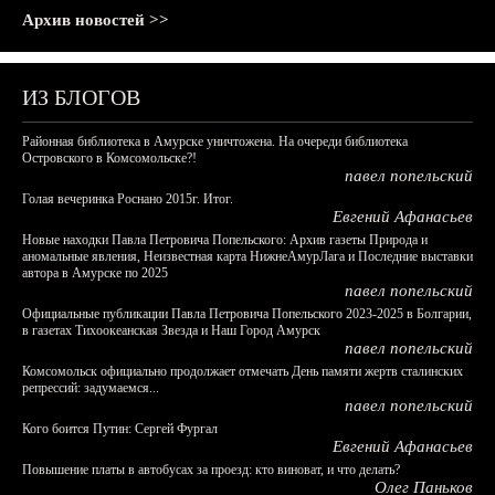
Архив новостей >>
ИЗ БЛОГОВ
Районная библиотека в Амурске уничтожена. На очереди библиотека
Островского в Комсомольске?!
павел попельский
Голая вечеринка Роснано 2015г. Итог.
Евгений Афанасьев
Новые находки Павла Петровича Попельского: Архив газеты Природа и
аномальные явления, Неизвестная карта НижнеАмурЛага и Последние выставки
автора в Амурске по 2025
павел попельский
Официальные публикации Павла Петровича Попельского 2023-2025 в Болгарии,
в газетах Тихоокеанская Звезда и Наш Город Амурск
павел попельский
Комсомольск официально продолжает отмечать День памяти жертв сталинских
репрессий: задумаемся...
павел попельский
Кого боится Путин: Сергей Фургал
Евгений Афанасьев
Повышение платы в автобусах за проезд: кто виноват, и что делать?
Олег Паньков