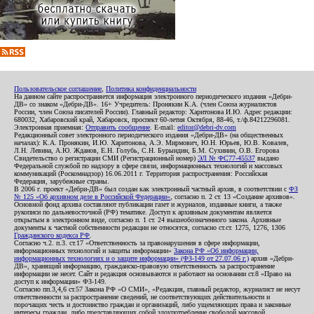
Пользовательское соглашение
,
Политика конфиденциальности
На данном сайте распространяется информация электронного периодического издания «Дебри-
ДВ» со знаком «Дебри-ДВ». 16+ Учредитель: Пронякин К.А. (член Союза журналистов
России, член Союза писателей России). Главный редактор: Харитонова И.Ю. Адрес редакции:
680032, Хабаровский край, Хабаровск, проспект 60-летия Октября, 88-46, т./ф.84212296081.
Электронная приемная:
Отправить сообщение
. E-mail:
editor@debri-dv.com
Редакционный совет электронного периодического издания «Дебри-ДВ» (на общественных
началах): К.А. Пронякин, И.Ю. Харитонова, А.Э. Мирмович, Ю.Н. Юрьев, Ю.В. Ковалев,
Л.Н. Левина, А.Ю. Жданов, Е.Н. Голубь, С.Н. Бурындин, Б.М. Сухинин, О.В. Егорова
Свидетельство о регистрации СМИ (Регистрационный номер)
ЭЛ № ФС77-45537
выдано
Федеральной службой по надзору в сфере связи, информационных технологий и массовых
коммуникаций (Роскомнадзор) 16.06.2011 г. Территория распространения: Российская
Федерация, зарубежные страны.
В 2006 г. проект «Дебри-ДВ» был создан как электронный частный архив, в соответствии с
ФЗ
№ 125 «Об архивном деле в Российской Федерации»
, согласно п. 2 ст. 13 «Создание архивов».
Основной фонд архива составляют публикации газет и журналов, изданные книги, а также
рукописи по дальневосточной (РФ) тематике. Доступ к архивным документам является
открытым в электронном виде, согласно п. 1 ст. 24 вышеобозначенного закона. Архивные
документы к частной собственности редакции не относятся, согласно ст.ст. 1275, 1276, 1306
Гражданского кодекса РФ
.
Согласно ч.2. п.3. ст.17 «Ответственность за правонарушения в сфере информации,
информационных технологий и защиты информации»
Закона РФ «Об информации,
информационных технологиях и о защите информации» (ФЗ-149 от 27.07.06 г.)
архив «Дебри-
ДВ», хранящий информацию, гражданско-правовую ответственность за распространение
информации не несет. Сайт и редакция основываются и работают на основании ст.8 «Право на
доступ к информации» ФЗ-149.
Согласно пп.3,4,6 ст.57 Закона РФ «О СМИ», «Редакция, главный редактор, журналист не несут
ответственности за распространение сведений, не соответствующих действительности и
порочащих честь и достоинство граждан и организаций, либо ущемляющих права и законные
интересы граждан, либо представляющих собой злоупотребление свободой массовой