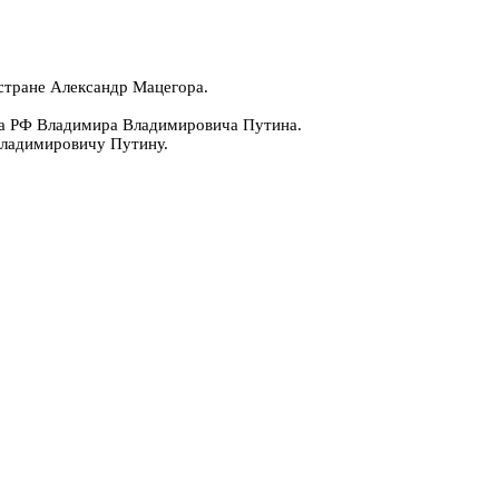
стране Александр Мацегора.
та РФ Владимира Владимировича Путина.
Владимировичу Путину.