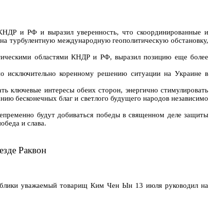
КНДР и РФ и выразил уверенность, что скоординированные и
 на турбулентную международную геополитическую обстановку,
атическими областями КНДР и РФ, выразил позицию еще более
по исключительно коренному решению ситуации на Украине в
ать ключевые интересы обеих сторон, энергично стимулировать
анию бесконечных благ и светлого будущего народов независимо
епременно будут добиваться победы в священном деле защиты
обеда и слава.
езде Раквон
публики уважаемый товарищ Ким Чен Ын 13 июля руководил на