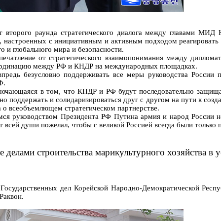
т второго раунда стратегического диалога между главами МИД 
, настроенных с инициативным и активным подходом реагировать
о и глобального мира и безопасности.
печатление от стратегического взаимопонимания между диплом
координацию между РФ и КНДР на международных площадках.
редь безусловно поддерживать все меры руководства России 
Ф.
ключающаяся в том, что КНДР и РФ будут последовательно защищ
о поддержать и солидаризироваться друг с другом на пути к созд
а о всеобъемлющем стратегическом партнерстве.
ся руководством Президента РФ Путина армия и народ России н
 всей души пожелал, чтобы с великой Россией всегда были только п
делами строительства марикультурного хозяйства в у
ь Государственных дел Корейской Народно-Демократической Рес
Раквон.