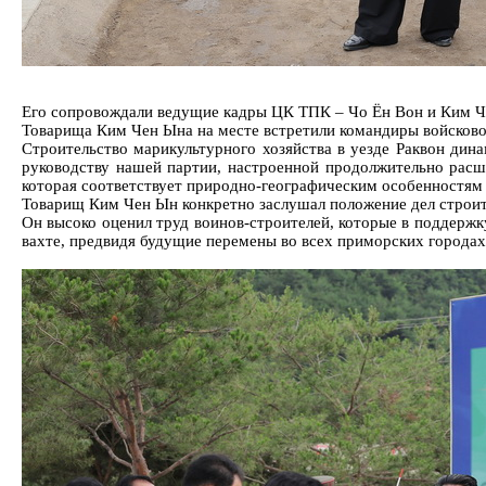
Его сопровождали ведущие кадры ЦК ТПК – Чо Ён Вон и Ким Чэ
Товарища Ким Чен Ына на месте встретили командиры войсковой
Строительство марикультурного хозяйства в уезде Раквон дин
руководству нашей партии, настроенной продолжительно расш
которая соответствует природно-географическим особенностям 
Товарищ Ким Чен Ын конкретно заслушал положение дел строит
Он высоко оценил труд воинов-строителей, которые в поддерж
вахте, предвидя будущие перемены во всех приморских города