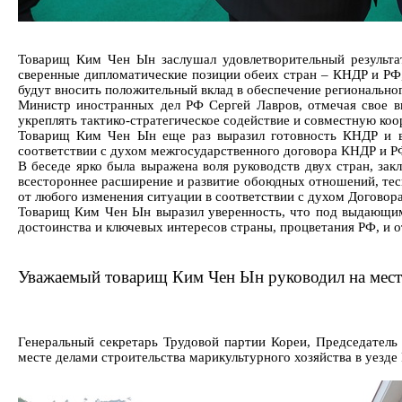
Товарищ Ким Чен Ын заслушал удовлетворительный результа
сверенные дипломатические позиции обеих стран – КНДР и РФ
будут вносить положительный вклад в обеспечение региональног
Министр иностранных дел РФ Сергей Лавров, отмечая свое в
укреплять тактико-стратегическое содействие и совместную 
Товарищ Ким Чен Ын еще раз выразил готовность КНДР и вп
соответствии с духом межгосударственного договора КНДР и Р
В беседе ярко была выражена воля руководств двух стран, за
всестороннее расширение и развитие обоюдных отношений, тесн
от любого изменения ситуации в соответствии с духом Договор
Товарищ Ким Чен Ын выразил уверенность, что под выдающим
достоинства и ключевых интересов страны, процветания РФ, и от
Уважаемый товарищ Ким Чен Ын руководил на месте 
Генеральный секретарь Трудовой партии Кореи, Председател
месте делами строительства марикультурного хозяйства в уезде 