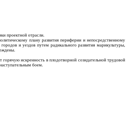
ики проектной отрасли.
 политическому плану развития периферии и непосредственному
городов и уездов путем радикального развития марикультуры,
ерждены.
т горячую искренность в плодотворной созидательной трудовой
 наступательным боем.