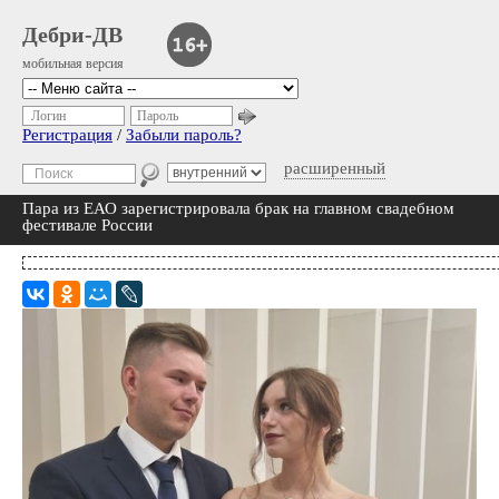
Дебри-ДВ
мобильная версия
Логин
Пароль
Регистрация
/
Забыли пароль?
расширенный
Пара из ЕАО зарегистрировала брак на главном свадебном
фестивале России