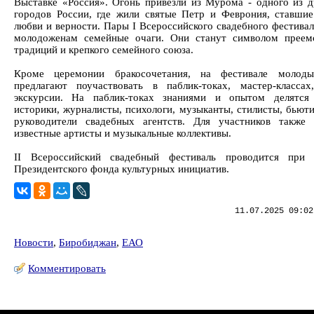
Выставке «Россия». Огонь привезли из Мурома - одного из 
городов России, где жили святые Петр и Феврония, ставши
любви и верности. Пары I Всероссийского свадебного фестивал
молодоженам семейные очаги. Они станут символом преем
традиций и крепкого семейного союза.
Кроме церемонии бракосочетания, на фестивале молод
предлагают поучаствовать в паблик-токах, мастер-классах
экскурсии. На паблик-токах знаниями и опытом делятся 
историки, журналисты, психологи, музыканты, стилисты, бьюти
руководители свадебных агентств. Для участников также
известные артисты и музыкальные коллективы.
II Всероссийский свадебный фестиваль проводится при 
Президентского фонда культурных инициатив.
11.07.2025 09:02
Новости
,
Биробиджан
,
ЕАО
Комментировать