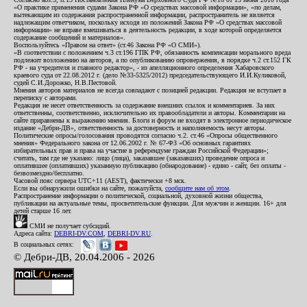
«О практике применения судами Закона РФ «О средствах массовой информации», «по делам,
вытекающим из содержания распространенной информации, распространитель не является
надлежащим ответчиком, поскольку исходя из положений Закона РФ «О средствах массовой
информации» не вправе вмешиваться в деятельность редакции, в ходе которой определяется
содержание сообщений и материалов».
Воспользуйтесь «Правом на ответ» (ст.46 Закона РФ «О СМИ»).
«В соответствии с положением ч.3 ст.196 ГПК РФ, обязанность компенсации морального вреда
подлежит возложению на авторов, а по опубликованию опровержения, в порядке ч.2 ст.152 ГК
РФ - на учредителя и главного редактор», - из апелляционного определения Хабаровского
краевого суда от 22.08.2012 г. (дело №33-5325/2012) председательствующего И.И.Куликовой,
судей С.И.Дорожко, Н.В.Пестовой.
Мнения авторов материалов не всегда совпадают с позицией редакции. Редакция не вступает в
переписку с авторами.
Редакция не несет ответственность за содержание внешних ссылок и комментариев. За них
ответственны, соответственно, исключительно их правообладатели и авторы. Комментарии на
сайте приравнены к выражению мнения. Блоги и форум не входят в электронное периодическое
издание «Дебри-ДВ», ответственность за достоверность и наполняемость несут авторы.
Политические опросы/голосования проводятся согласно ч.2. ст.46 «Опросы общественного
мнения» Федерального закона от 12.06.2002 г. № 67-ФЗ «Об основных гарантиях
избирательных прав и права на участие в референдуме граждан Российской Федерации»;
считать, там где не указано: лицо (лица), заказавшее (заказавших) проведение опроса и
оплатившее (оплативших) указанную публикацию (обнародование) - едино - сайт, без оплаты -
безвозмездно/бесплатно.
Часовой пояс сервера UTC+11 (AEST), фактически +8 мск.
Если вы обнаружили ошибки на сайте, пожалуйста,
сообщите нам об этом
.
Распространение информации о политической, социальной, духовной жизни общества,
публикации на актуальные темы, просветительские функции. Для мужчин и женщин. 16+ для
детей старше 16 лет.
СМИ не получает субсидий.
Адреса сайта:
DEBRI-DV.COM
,
DEBRI-DV.RU
.
В социальных сетях:
© Дебри-ДВ, 20.04.2006 - 2026