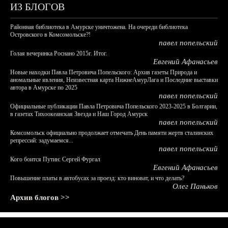
ИЗ БЛОГОВ
Районная библиотека в Амурске уничтожена. На очереди библиотека
Островского в Комсомольске?!
павел попельский
Голая вечеринка Роснано 2015г. Итог.
Евгений Афанасьев
Новые находки Павла Петровича Попельского: Архив газеты Природа и
аномальные явления, Неизвестная карта НижнеАмурЛага и Последние выставки
автора в Амурске по 2025
павел попельский
Официальные публикации Павла Петровича Попельского 2023-2025 в Болгарии,
в газетах Тихоокеанская Звезда и Наш Город Амурск
павел попельский
Комсомольск официально продолжает отмечать День памяти жертв сталинских
репрессий: задумаемся...
павел попельский
Кого боится Путин: Сергей Фургал
Евгений Афанасьев
Повышение платы в автобусах за проезд: кто виноват, и что делать?
Олег Паньков
Архив блогов >>