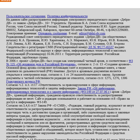
Пользовательское соглашение
,
Политика конфиденциальности
На данном сайте распространяется информация электронного периодического издания «Дебри-
ДВ» со знаком «Дебри-ДВ». 16+ Учредитель: Пронякин К.А. (член Союза журналистов
России, член Союза писателей России). Главный редактор: Харитонова И.Ю. Адрес редакции:
680032, Хабаровский край, Хабаровск, проспект 60-летия Октября, 88-46, т./ф.84212296081.
Электронная приемная:
Отправить сообщение
. E-mail:
editor@debri-dv.com
Редакционный совет электронного периодического издания «Дебри-ДВ» (на общественных
началах): К.А. Пронякин, И.Ю. Харитонова, А.Э. Мирмович, Ю.Н. Юрьев, Ю.В. Ковалев,
Л.Н. Левина, А.Ю. Жданов, Е.Н. Голубь, С.Н. Бурындин, Б.М. Сухинин, О.В. Егорова
Свидетельство о регистрации СМИ (Регистрационный номер)
ЭЛ № ФС77-45537
выдано
Федеральной службой по надзору в сфере связи, информационных технологий и массовых
коммуникаций (Роскомнадзор) 16.06.2011 г. Территория распространения: Российская
Федерация, зарубежные страны.
В 2006 г. проект «Дебри-ДВ» был создан как электронный частный архив, в соответствии с
ФЗ
№ 125 «Об архивном деле в Российской Федерации»
, согласно п. 2 ст. 13 «Создание архивов».
Основной фонд архива составляют публикации газет и журналов, изданные книги, а также
рукописи по дальневосточной (РФ) тематике. Доступ к архивным документам является
открытым в электронном виде, согласно п. 1 ст. 24 вышеобозначенного закона. Архивные
документы к частной собственности редакции не относятся, согласно ст.ст. 1275, 1276, 1306
Гражданского кодекса РФ
.
Согласно ч.2. п.3. ст.17 «Ответственность за правонарушения в сфере информации,
информационных технологий и защиты информации»
Закона РФ «Об информации,
информационных технологиях и о защите информации» (ФЗ-149 от 27.07.06 г.)
архив «Дебри-
ДВ», хранящий информацию, гражданско-правовую ответственность за распространение
информации не несет. Сайт и редакция основываются и работают на основании ст.8 «Право на
доступ к информации» ФЗ-149.
Согласно пп.3,4,6 ст.57 Закона РФ «О СМИ», «Редакция, главный редактор, журналист не несут
ответственности за распространение сведений, не соответствующих действительности и
порочащих честь и достоинство граждан и организаций, либо ущемляющих права и законные
интересы граждан, либо представляющих собой злоупотребление свободой массовой
информации и (или) правами журналиста: ...если они являются дословным воспроизведением
сообщений и материалов или их фрагментов, распространенных другим средством массовой
информации (а также сообщения, переданные в пресс-релизах и информация государственных,
общественных организаций и объединений), которое может быть установлено и привлечено к
ответственности за данное нарушение законодательства Российской Федерации о средствах
массовой информации».
Согласно абз.3, п.13 Постановления Пленума Верховного Суда РФ №16 от 15 июня 2010 года