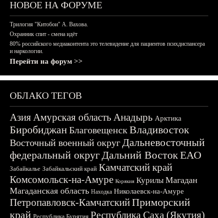
НОВОЕ НА ФОРУМЕ
Трилогия "Китобои" А. Вахова.
Охранник спит - смена идёт
80% российского медиаконтента это телевидение для пациентов психдиспансера
и наркологии.
Перейти на форум >>
ОБЛАКО ТЕГОВ
Азия
Амурская область
Анадырь
Арктика
Биробиджан
Владивосток
Благовещенск
Дальневосточный
Восточный военный округ
федеральный округ
Дальний Восток
ЕАО
Камчатский край
Забайкалье
Забайкальский край
Комсомольск-на-Амуре
Магадан
Курилы
Корякия
Магаданская область
Николаевск-на-Амуре
Находка
Приморский
Петропавловск-Камчатский
край
Республика Саха (Якутия)
Республика Бурятия