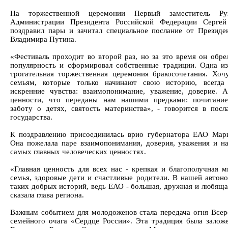
На торжественной церемонии Первый заместитель Рук
Администрации Президента Российской Федерации Сергей
поздравил пары и зачитал специальное послание от Президе
Владимира Путина.
«Фестиваль проходит во второй раз, но за это время он обр
популярность и сформировал собственные традиции. Одна из
трогательная торжественная церемония бракосочетания. Хоч
семьям, которые только начинают свою историю, всегда 
искренние чувства: взаимопонимание, уважение, доверие. 
ценности, что переданы нам нашими предками: почитание
заботу о детях, святость материнства», - говорится в посл
государства.
К поздравлению присоединилась врио губернатора ЕАО Мар
Она пожелала паре взаимопонимания, доверия, уважения и н
самых главных человеческих ценностях.
«Главная ценность для всех нас - крепкая и благополучная м
семья, здоровые дети и счастливые родители. В нашей автон
таких добрых историй, ведь ЕАО - большая, дружная и любящая
сказала глава региона.
Важным событием для молодоженов стала передача огня Всер
семейного очага «Сердце России». Эта традиция была залож