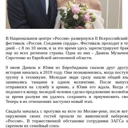
В Национальном центре «Россия» развернулся II Всероссийский
фестиваль «Россия. Соединяя сердца». Фестиваль проходит в т
дней - с 8 по 10 июля, и за это время здесь зарегистрируют бра
пар из всех регионов страны. Одна из них - Данила Музыче
Сиротенко из Еврейской автономной области.
9 июля Данила и Юлия из Биробиджана сказали друг друг
история началась в 2019 году. Они познакомились, когда посту
группу в техникуме. Молодые люди сразу нашли общий яз
занимались танцами в одном коллективе. После выпус
отправился на службу в армию, а Юлия его ждала. Когда 
подошел к концу, молодой человек сделал предложение возлюбл
за время разлуки им удалось сохранить и приумножить сво
Теперь в их отношениях наступил новый этап.
Свадьба началась с прогулки на яхте по Москве-реке, после ко
окружении своих гостей прошли по живописной набере
«Россия». В торжественной обстановке сотрудники ЗАГСа 
скрепили их семейный союз.