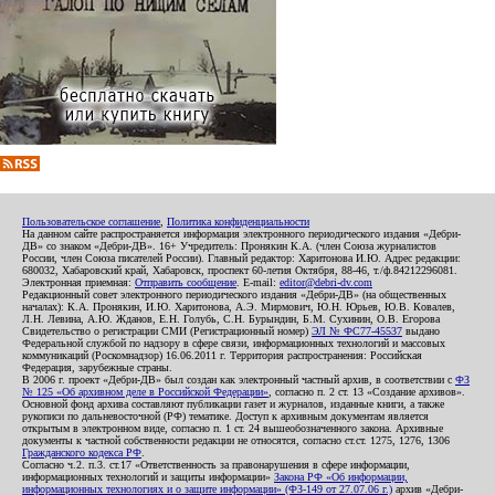
Пользовательское соглашение
,
Политика конфиденциальности
На данном сайте распространяется информация электронного периодического издания «Дебри-
ДВ» со знаком «Дебри-ДВ». 16+ Учредитель: Пронякин К.А. (член Союза журналистов
России, член Союза писателей России). Главный редактор: Харитонова И.Ю. Адрес редакции:
680032, Хабаровский край, Хабаровск, проспект 60-летия Октября, 88-46, т./ф.84212296081.
Электронная приемная:
Отправить сообщение
. E-mail:
editor@debri-dv.com
Редакционный совет электронного периодического издания «Дебри-ДВ» (на общественных
началах): К.А. Пронякин, И.Ю. Харитонова, А.Э. Мирмович, Ю.Н. Юрьев, Ю.В. Ковалев,
Л.Н. Левина, А.Ю. Жданов, Е.Н. Голубь, С.Н. Бурындин, Б.М. Сухинин, О.В. Егорова
Свидетельство о регистрации СМИ (Регистрационный номер)
ЭЛ № ФС77-45537
выдано
Федеральной службой по надзору в сфере связи, информационных технологий и массовых
коммуникаций (Роскомнадзор) 16.06.2011 г. Территория распространения: Российская
Федерация, зарубежные страны.
В 2006 г. проект «Дебри-ДВ» был создан как электронный частный архив, в соответствии с
ФЗ
№ 125 «Об архивном деле в Российской Федерации»
, согласно п. 2 ст. 13 «Создание архивов».
Основной фонд архива составляют публикации газет и журналов, изданные книги, а также
рукописи по дальневосточной (РФ) тематике. Доступ к архивным документам является
открытым в электронном виде, согласно п. 1 ст. 24 вышеобозначенного закона. Архивные
документы к частной собственности редакции не относятся, согласно ст.ст. 1275, 1276, 1306
Гражданского кодекса РФ
.
Согласно ч.2. п.3. ст.17 «Ответственность за правонарушения в сфере информации,
информационных технологий и защиты информации»
Закона РФ «Об информации,
информационных технологиях и о защите информации» (ФЗ-149 от 27.07.06 г.)
архив «Дебри-