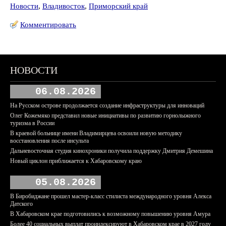
Новости
,
Владивосток
,
Приморский край
Комментировать
НОВОСТИ
06.08.2026
На Русском острове продолжается создание инфраструктуры для инноваций
Олег Кожемяко представил новые инициативы по развитию горнолыжного
туризма в России
В краевой больнице имени Владимирцева освоили новую методику
восстановления после инсульта
Дальневосточная студия кинохроники получила поддержку Дмитрия Демешина
Новый циклон приближается к Хабаровскому краю
05.08.2026
В Биробиджане прошел мастер-класс стилиста международного уровня Алекса
Датского
В Хабаровском крае подготовились к возможному повышению уровня Амура
Более 40 социальных выплат проиндексируют в Хабаровском крае в 2027 году