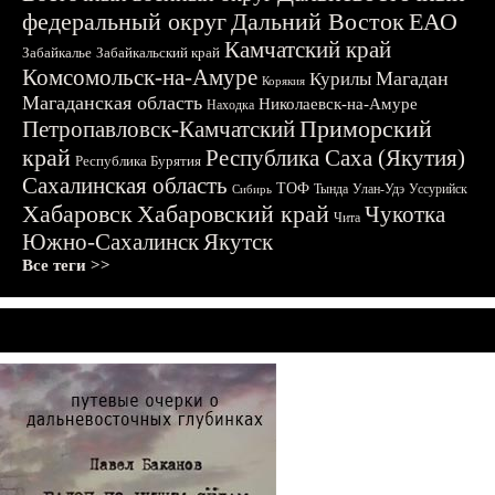
федеральный округ
Дальний Восток
ЕАО
Камчатский край
Забайкалье
Забайкальский край
Комсомольск-на-Амуре
Магадан
Курилы
Корякия
Магаданская область
Николаевск-на-Амуре
Находка
Приморский
Петропавловск-Камчатский
край
Республика Саха (Якутия)
Республика Бурятия
Сахалинская область
ТОФ
Тында
Улан-Удэ
Уссурийск
Сибирь
Хабаровск
Хабаровский край
Чукотка
Чита
Южно-Сахалинск
Якутск
Все теги >>