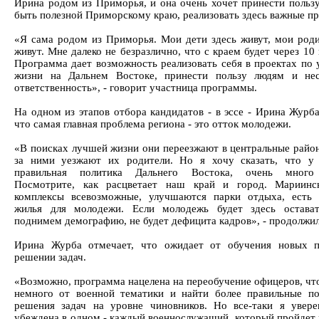
Ирина родом из Приморья, и она очень хочет принести пользу
быть полезной Приморскому краю, реализовать здесь важные пр
«Я сама родом из Приморья. Мои дети здесь живут, мои роди
живут. Мне далеко не безразлично, что с краем будет через 10 
Программа дает возможность реализовать себя в проектах по
жизни на Дальнем Востоке, принести пользу людям и нес
ответственность», - говорит участница программы.
На одном из этапов отбора кандидатов - в эссе - Ирина Журба
что самая главная проблема региона - это отток молодежи.
«В поисках лучшей жизни они переезжают в центральные райо
за ними уезжают их родители. Но я хочу сказать, что у
правильная политика Дальнего Востока, очень много 
Посмотрите, как расцветает наш край и город. Мариинск
комплексы всевозможные, улучшаются парки отдыха, есть
жилья для молодежи. Если молодежь будет здесь остават
поднимем демографию, не будет дефицита кадров», - продолжи
Ирина Журба отмечает, что ожидает от обучения новых п
решении задач.
«Возможно, программа нацелена на переобучение офицеров, чт
немного от военной тематики и найти более правильные п
решения задач на уровне чиновников. Но все-таки я увер
убеждена в одном - каждый военнослужащий, который пройдет