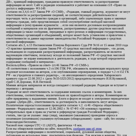
ДВ», хранящий информацию, гражданско-правовую ответственность за распространение
информации не несет. Сайт и редакция основываются и работают на основании ст.8 «Право на
доступ к информации» ФЗ-149.
Согласно пп.3,4,6 ст.57 Закона РФ «О СМИ», «Редакция, главный редактор, журналист не несут
ответственности за распространение сведений, не соответствующих действительности и
порочащих честь и достоинство граждан и организаций, либо ущемляющих права и законные
интересы граждан, либо представляющих собой злоупотребление свободой массовой
информации и (или) правами журналиста: ...если они являются дословным воспроизведением
сообщений и материалов или их фрагментов, распространенных другим средством массовой
информации (а также сообщения, переданные в пресс-релизах и информация государственных,
общественных организаций и объединений), которое может быть установлено и привлечено к
ответственности за данное нарушение законодательства Российской Федерации о средствах
массовой информации».
Согласно абз.3, п.13 Постановления Пленума Верховного Суда РФ №16 от 15 июня 2010 года
«О практике применения судами Закона РФ «О средствах массовой информации», «по делам,
вытекающим из содержания распространенной информации, распространитель не является
надлежащим ответчиком, поскольку исходя из положений Закона РФ «О средствах массовой
информации» не вправе вмешиваться в деятельность редакции, в ходе которой определяется
содержание сообщений и материалов».
Воспользуйтесь «Правом на ответ» (ст.46 Закона РФ «О СМИ»).
«В соответствии с положением ч.3 ст.196 ГПК РФ, обязанность компенсации морального вреда
подлежит возложению на авторов, а по опубликованию опровержения, в порядке ч.2 ст.152 ГК
РФ - на учредителя и главного редактор», - из апелляционного определения Хабаровского
краевого суда от 22.08.2012 г. (дело №33-5325/2012) председательствующего И.И.Куликовой,
судей С.И.Дорожко, Н.В.Пестовой.
Мнения авторов материалов не всегда совпадают с позицией редакции. Редакция не вступает в
переписку с авторами.
Редакция не несет ответственность за содержание внешних ссылок и комментариев. За них
ответственны, соответственно, исключительно их правообладатели и авторы. Комментарии на
сайте приравнены к выражению мнения. Блоги и форум не входят в электронное периодическое
издание «Дебри-ДВ», ответственность за достоверность и наполняемость несут авторы.
Политические опросы/голосования проводятся согласно ч.2. ст.46 «Опросы общественного
мнения» Федерального закона от 12.06.2002 г. № 67-ФЗ «Об основных гарантиях
избирательных прав и права на участие в референдуме граждан Российской Федерации»;
считать, там где не указано: лицо (лица), заказавшее (заказавших) проведение опроса и
оплатившее (оплативших) указанную публикацию (обнародование) - едино - сайт, без оплаты -
безвозмездно/бесплатно.
Часовой пояс сервера UTC+11 (AEST), фактически +8 мск.
Если вы обнаружили ошибки на сайте, пожалуйста,
сообщите нам об этом
.
Распространение информации о политической, социальной, духовной жизни общества,
публикации на актуальные темы, просветительские функции. Для мужчин и женщин. 16+ для