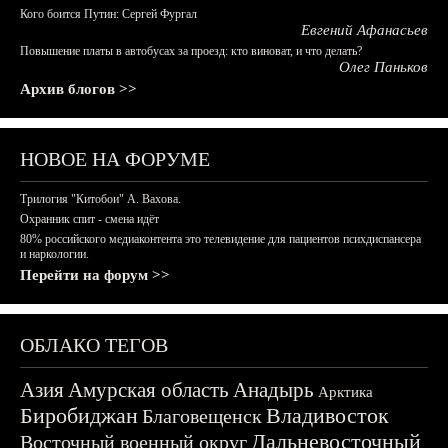
Кого боится Путин: Сергей Фургал
Евгений Афанасьев
Повышение платы в автобусах за проезд: кто виноват, и что делать?
Олег Паньков
Архив блогов >>
НОВОЕ НА ФОРУМЕ
Трилогия "Китобои" А. Вахова.
Охранник спит - смена идёт
80% российского медиаконтента это телевидение для пациентов психдиспансера
и наркологии.
Перейти на форум >>
ОБЛАКО ТЕГОВ
Азия
Амурская область
Анадырь
Арктика
Биробиджан
Владивосток
Благовещенск
Дальневосточный
Восточный военный округ