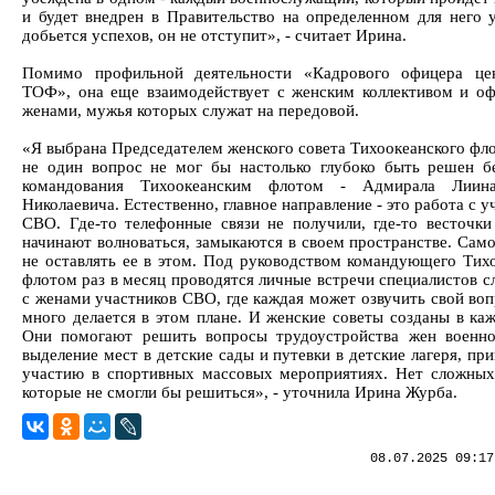
и будет внедрен в Правительство на определенном для него у
добьется успехов, он не отступит», - считает Ирина.
Помимо профильной деятельности «Кадрового офицера цен
ТОФ», она еще взаимодействует с женским коллективом и о
женами, мужья которых служат на передовой.
«Я выбрана Председателем женского совета Тихоокеанского фло
не один вопрос не мог бы настолько глубоко быть решен 
командования Тихоокеанским флотом - Адмирала Лиин
Николаевича. Естественно, главное направление - это работа с 
СВО. Где-то телефонные связи не получили, где-то весточки
начинают волноваться, замыкаются в своем пространстве. Само
не оставлять ее в этом. Под руководством командующего Тих
флотом раз в месяц проводятся личные встречи специалистов с
с женами участников СВО, где каждая может озвучить свой воп
много делается в этом плане. И женские советы созданы в каж
Они помогают решить вопросы трудоустройства жен военн
выделение мест в детские сады и путевки в детские лагеря, пр
участию в спортивных массовых мероприятиях. Нет сложных
которые не смогли бы решиться», - уточнила Ирина Журба.
08.07.2025 09:17