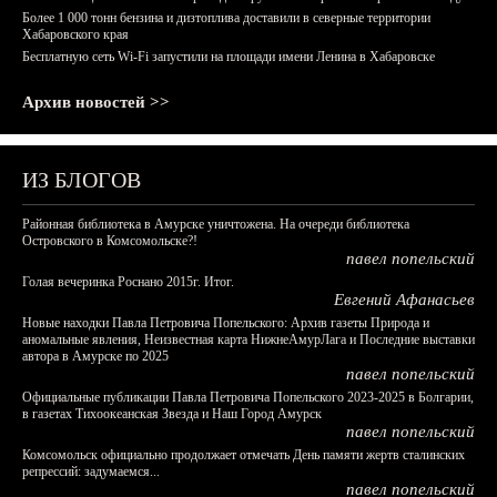
Более 1 000 тонн бензина и дизтоплива доставили в северные территории
Хабаровского края
Бесплатную сеть Wi-Fi запустили на площади имени Ленина в Хабаровске
Архив новостей >>
ИЗ БЛОГОВ
Районная библиотека в Амурске уничтожена. На очереди библиотека
Островского в Комсомольске?!
павел попельский
Голая вечеринка Роснано 2015г. Итог.
Евгений Афанасьев
Новые находки Павла Петровича Попельского: Архив газеты Природа и
аномальные явления, Неизвестная карта НижнеАмурЛага и Последние выставки
автора в Амурске по 2025
павел попельский
Официальные публикации Павла Петровича Попельского 2023-2025 в Болгарии,
в газетах Тихоокеанская Звезда и Наш Город Амурск
павел попельский
Комсомольск официально продолжает отмечать День памяти жертв сталинских
репрессий: задумаемся...
павел попельский