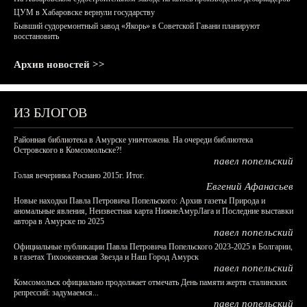
ЦУМ в Хабаровске вернули государству
Бывший судоремонтный завод «Якорь» в Советской Гавани планируют
восстановить
Архив новостей >>
ИЗ БЛОГОВ
Районная библиотека в Амурске уничтожена. На очереди библиотека
Островского в Комсомольске?!
павел попельский
Голая вечеринка Роснано 2015г. Итог.
Евгений Афанасьев
Новые находки Павла Петровича Попельского: Архив газеты Природа и
аномальные явления, Неизвестная карта НижнеАмурЛага и Последние выставки
автора в Амурске по 2025
павел попельский
Официальные публикации Павла Петровича Попельского 2023-2025 в Болгарии,
в газетах Тихоокеанская Звезда и Наш Город Амурск
павел попельский
Комсомольск официально продолжает отмечать День памяти жертв сталинских
репрессий: задумаемся...
павел попельский