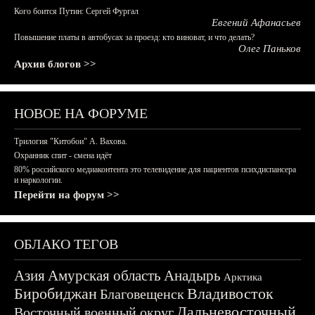
Кого боится Путин: Сергей Фургал
Евгений Афанасьев
Повышение платы в автобусах за проезд: кто виноват, и что делать?
Олег Паньков
Архив блогов >>
НОВОЕ НА ФОРУМЕ
Трилогия "Китобои" А. Вахова.
Охранник спит - смена идёт
80% российского медиаконтента это телевидение для пациентов психдиспансера
и наркологии.
Перейти на форум >>
ОБЛАКО ТЕГОВ
Азия
Амурская область
Анадырь
Арктика
Биробиджан
Владивосток
Благовещенск
Дальневосточный
Восточный военный округ