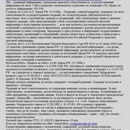
ДВ», хранящий информацию, гражданско-правовую ответственность за распространение
информации не несет. Сайт и редакция основываются и работают на основании ст.8 «Право на
доступ к информации» ФЗ-149.
Согласно пп.3,4,6 ст.57 Закона РФ «О СМИ», «Редакция, главный редактор, журналист не несут
ответственности за распространение сведений, не соответствующих действительности и
порочащих честь и достоинство граждан и организаций, либо ущемляющих права и законные
интересы граждан, либо представляющих собой злоупотребление свободой массовой
информации и (или) правами журналиста: ...если они являются дословным воспроизведением
сообщений и материалов или их фрагментов, распространенных другим средством массовой
информации (а также сообщения, переданные в пресс-релизах и информация государственных,
общественных организаций и объединений), которое может быть установлено и привлечено к
ответственности за данное нарушение законодательства Российской Федерации о средствах
массовой информации».
Согласно абз.3, п.13 Постановления Пленума Верховного Суда РФ №16 от 15 июня 2010 года
«О практике применения судами Закона РФ «О средствах массовой информации», «по делам,
вытекающим из содержания распространенной информации, распространитель не является
надлежащим ответчиком, поскольку исходя из положений Закона РФ «О средствах массовой
информации» не вправе вмешиваться в деятельность редакции, в ходе которой определяется
содержание сообщений и материалов».
Воспользуйтесь «Правом на ответ» (ст.46 Закона РФ «О СМИ»).
«В соответствии с положением ч.3 ст.196 ГПК РФ, обязанность компенсации морального вреда
подлежит возложению на авторов, а по опубликованию опровержения, в порядке ч.2 ст.152 ГК
РФ - на учредителя и главного редактор», - из апелляционного определения Хабаровского
краевого суда от 22.08.2012 г. (дело №33-5325/2012) председательствующего И.И.Куликовой,
судей С.И.Дорожко, Н.В.Пестовой.
Мнения авторов материалов не всегда совпадают с позицией редакции. Редакция не вступает в
переписку с авторами.
Редакция не несет ответственность за содержание внешних ссылок и комментариев. За них
ответственны, соответственно, исключительно их правообладатели и авторы. Комментарии на
сайте приравнены к выражению мнения. Блоги и форум не входят в электронное периодическое
издание «Дебри-ДВ», ответственность за достоверность и наполняемость несут авторы.
Политические опросы/голосования проводятся согласно ч.2. ст.46 «Опросы общественного
мнения» Федерального закона от 12.06.2002 г. № 67-ФЗ «Об основных гарантиях
избирательных прав и права на участие в референдуме граждан Российской Федерации»;
считать, там где не указано: лицо (лица), заказавшее (заказавших) проведение опроса и
оплатившее (оплативших) указанную публикацию (обнародование) - едино - сайт, без оплаты -
безвозмездно/бесплатно.
Часовой пояс сервера UTC+11 (AEST), фактически +8 мск.
Если вы обнаружили ошибки на сайте, пожалуйста,
сообщите нам об этом
.
Распространение информации о политической, социальной, духовной жизни общества,
публикации на актуальные темы, просветительские функции. Для мужчин и женщин. 16+ для