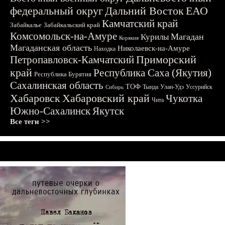
федеральный округ
Дальний Восток
ЕАО
Камчатский край
Забайкалье
Забайкальский край
Комсомольск-на-Амуре
Магадан
Курилы
Корякия
Магаданская область
Николаевск-на-Амуре
Находка
Приморский
Петропавловск-Камчатский
край
Республика Саха (Якутия)
Республика Бурятия
Сахалинская область
ТОФ
Тында
Улан-Удэ
Уссурийск
Сибирь
Хабаровск
Хабаровский край
Чукотка
Чита
Южно-Сахалинск
Якутск
Все теги >>