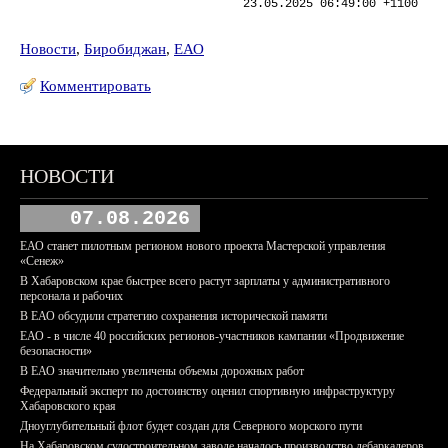
23.05.2025 06:49:00 +1100
Новости
,
Биробиджан
,
ЕАО
Комментировать
НОВОСТИ
07.08.2026
ЕАО станет пилотным регионом нового проекта Мастерской управления
«Сенеж»
В Хабаровском крае быстрее всего растут зарплаты у административного
персонала и рабочих
В ЕАО обсудили стратегию сохранения исторической памяти
ЕАО - в числе 40 российских регионов-участников кампании «Продвижение
безопасности»
В ЕАО значительно увеличены объемы дорожных работ
Федеральный эксперт по достоинству оценил спортивную инфраструктуру
Хабаровского края
Дноуглубительный флот будет создан для Северного морского пути
На Хабаровском судостроительном заводе началось производство дебаркадеров