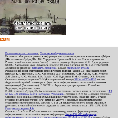
Пользовательское соглашение
,
Политика конфиденциальности
На данном сайте распространяется информация электронного периодического издания «Дебри-
ДВ» со знаком «Дебри-ДВ». 16+ Учредитель: Пронякин К.А. (член Союза журналистов
России, член Союза писателей России). Главный редактор: Харитонова И.Ю. Адрес редакции:
680032, Хабаровский край, Хабаровск, проспект 60-летия Октября, 88-46, т./ф.84212296081.
Электронная приемная:
Отправить сообщение
. E-mail:
editor@debri-dv.com
Редакционный совет электронного периодического издания «Дебри-ДВ» (на общественных
началах): К.А. Пронякин, И.Ю. Харитонова, А.Э. Мирмович, Ю.Н. Юрьев, Ю.В. Ковалев,
Л.Н. Левина, А.Ю. Жданов, Е.Н. Голубь, С.Н. Бурындин, Б.М. Сухинин, О.В. Егорова
Свидетельство о регистрации СМИ (Регистрационный номер)
ЭЛ № ФС77-45537
выдано
Федеральной службой по надзору в сфере связи, информационных технологий и массовых
коммуникаций (Роскомнадзор) 16.06.2011 г. Территория распространения: Российская
Федерация, зарубежные страны.
В 2006 г. проект «Дебри-ДВ» был создан как электронный частный архив, в соответствии с
ФЗ
№ 125 «Об архивном деле в Российской Федерации»
, согласно п. 2 ст. 13 «Создание архивов».
Основной фонд архива составляют публикации газет и журналов, изданные книги, а также
рукописи по дальневосточной (РФ) тематике. Доступ к архивным документам является
открытым в электронном виде, согласно п. 1 ст. 24 вышеобозначенного закона. Архивные
документы к частной собственности редакции не относятся, согласно ст.ст. 1275, 1276, 1306
Гражданского кодекса РФ
.
Согласно ч.2. п.3. ст.17 «Ответственность за правонарушения в сфере информации,
информационных технологий и защиты информации»
Закона РФ «Об информации,
информационных технологиях и о защите информации» (ФЗ-149 от 27.07.06 г.)
архив «Дебри-