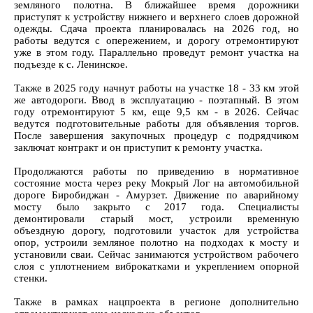
земляного полотна. В ближайшее время дорожники
приступят к устройству нижнего и верхнего слоев дорожной
одежды. Сдача проекта планировалась на 2026 год, но
работы ведутся с опережением, и дорогу отремонтируют
уже в этом году. Параллельно проведут ремонт участка на
подъезде к с. Ленинское.
Также в 2025 году начнут работы на участке 18 - 33 км этой
же автодороги. Ввод в эксплуатацию - поэтапный. В этом
году отремонтируют 5 км, еще 9,5 км - в 2026. Сейчас
ведутся подготовительные работы для объявления торгов.
После завершения закупочных процедур с подрядчиком
заключат контракт и он приступит к ремонту участка.
Продолжаются работы по приведению в нормативное
состояние моста через реку Мокрый Лог на автомобильной
дороге Биробиджан - Амурзет. Движение по аварийному
мосту было закрыто с 2017 года. Специалисты
демонтировали старый мост, устроили временную
объездную дорогу, подготовили участок для устройства
опор, устроили земляное полотно на подходах к мосту и
установили сваи. Сейчас занимаются устройством рабочего
слоя с уплотнением виброкатками и укреплением опорной
стенки.
Также в рамках нацпроекта в регионе дополнительно