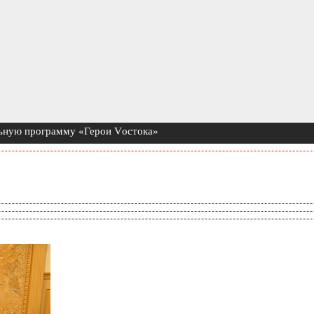
льную программу «Герои Vостока»