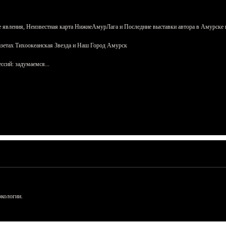
 явления, Неизвестная карта НижнеАмурЛага и Последние выставки автора в Амурске 
азетах Тихоокеанская Звезда и Наш Город Амурск
сий: задумаемся...
ркологии.