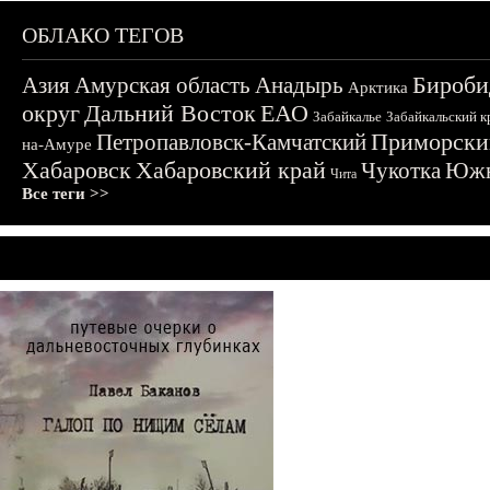
ОБЛАКО ТЕГОВ
Бироби
Азия
Амурская область
Анадырь
Арктика
округ
Дальний Восток
ЕАО
Забайкалье
Забайкальский к
Приморски
Петропавловск-Камчатский
на-Амуре
Хабаровск
Хабаровский край
Чукотка
Южн
Чита
Все теги >>