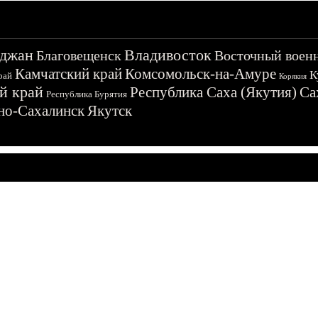
джан
Владивосток
Благовещенск
Восточный воен
Камчатский край
Комсомольск-на-Амуре
К
рай
Корякия
й край
Республика Саха (Якутия)
Са
Республика Бурятия
о-Сахалинск
Якутск