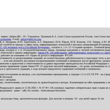
о знаком «Дебри-ДВ». 16+ Учредитель: Пронякин К.А. (член Союза журналистов России, член Союза писа
 сообщение
. E-mail:
editor@debri-dv.com
): К.А. Пронякин, И.Ю. Харитонова, А.Э. Мирмович, Ю.Н. Юрьев, Ю.В. Ковалев, Л.Н. Левина, А.Ю. Ж
 службой по надзору в сфере связи, информационных технологий и массовых коммуникаций (Роскомнадзо
5 «Об архивном деле в Российской Федерации»
, согласно п. 2 ст. 13 «Создание архивов». Основной фон
е, согласно п. 1 ст. 24 вышеобозначенного закона. Архивные документы к частной собственности редакци
ых технологий и защиты информации»
Закона РФ «Об информации, информационных технологиях и о защите
и работают на основании ст.8 «Право на доступ к информации» ФЗ-149.
етственности за распространение сведений, не соответствующих действительности и порочащих честь и д
 ...если они являются дословным воспроизведением сообщений и материалов или их фрагментов, распро
новлено и привлечено к ответственности за данное нарушение законодательства Российской Федерации о
актике применения судами Закона РФ «О средствах массовой информации», «по делам, вытекающим из со
ся в деятельность редакции, в ходе которой определяется содержание сообщений и материалов».
жит возложению на авторов, а по опубликованию опровержения, в порядке ч.2 ст.152 ГК РФ - на учредит
.В.Пестовой.
ску с авторами.
енны, соответственно, исключительно их правообладатели и авторы. Комментарии на сайте приравнены к
дерального закона от 12.06.2002 г. № 67-ФЗ «Об основных гарантиях избирательных прав и права на уча
дование) - едино - сайт, без оплаты - безвозмездно/бесплатно.
 актуальные темы, просветительские функции. Для мужчин и женщин. 16+ для детей старше 16 лет.