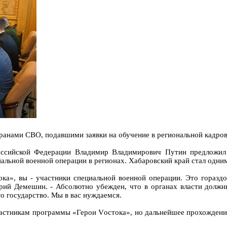
ранами СВО, подавшими заявки на обучение в региональной кадро
Российской Федерации Владимир Владимирович Путин предложил
льной военной операции в регионах. Хабаровский край стал одним 
ока», вы - участники специальной военной операции. Это горазд
рий Демешин. - Абсолютно убежден, что в органах власти должн
то государство. Мы в вас нуждаемся.
частникам программы «Герои Vостока», но дальнейшее прохождение 