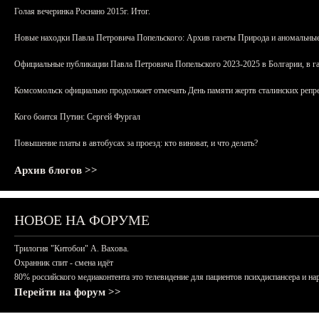
Голая вечеринка Роснано 2015г. Итог.
Новые находки Павла Петровича Попельского: Архив газеты Природа и аномальные
Официальные публикации Павла Петровича Попельского 2023-2025 в Болгарии, в г
Комсомольск официально продолжает отмечать День памяти жертв сталинских репрес
Кого боится Путин: Сергей Фургал
Повышение платы в автобусах за проезд: кто виноват, и что делать?
Архив блогов >>
НОВОЕ НА ФОРУМЕ
Трилогия "Китобои" А. Вахова.
Охранник спит - смена идёт
80% российского медиаконтента это телевидение для пациентов психдиспансера и на
Перейти на форум >>