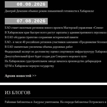
08.08.2026
Дмитрий Демешин объявил режим повышенной готовности в Хабаровске
07.08.2026
ЕАО станет пилотным регионом нового проекта Мастерской управления «Сенеж»
В Хабаровском крае быстрее всего растут зарплаты у административного персонала 
В ЕАО обсудили стратегию сохранения исторической памяти
ЕАО - в числе 40 российских регионов-участников кампании «Продвижение безопас
В ЕАО значительно увеличены объемы дорожных работ
Федеральный эксперт по достоинству оценил спортивную инфраструктуру Хабаровс
Дноуглубительный флот будет создан для Северного морского пути
На Хабаровском судостроительном заводе началось производство дебаркадеров
ЦУМ в Хабаровске вернули государству
Архив новостей >>
ИЗ БЛОГОВ
Районная библиотека в Амурске уничтожена. На очереди библиотека Островского в