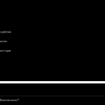
и рабочих
ности»
кого края
 Комсомольске?!