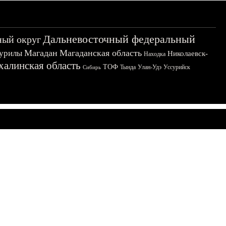
Дальневосточный федеральный
ный округ
Магадан
Магаданская область
урилы
Николаевск-
Находка
халинская область
ТОФ
Тында
Улан-Удэ
Уссурийск
Сибирь