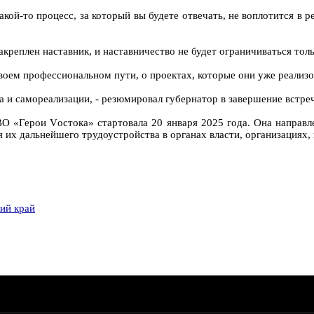
какой-то процесс, за который вы будете отвечать, не воплотится в 
акреплен наставник, и наставничество не будет ограничиваться тол
оем профессиональном пути, о проектах, которые они уже реализов
а и самореализации, - резюмировал губернатор в завершение встре
ВО «Герои Vостока» стартовала 20 января 2025 года. Она напра
их дальнейшего трудоустройства в органах власти, организациях, 
ий край