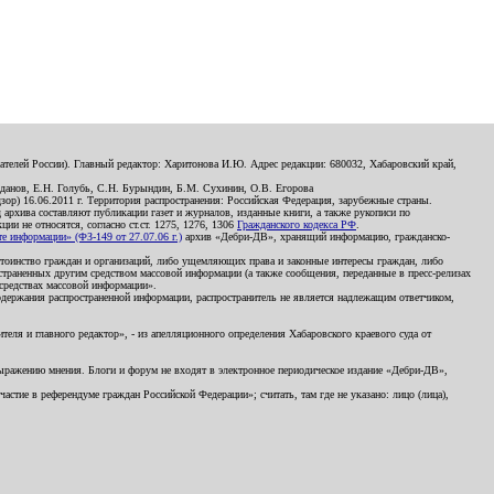
телей России). Главный редактор: Харитонова И.Ю. Адрес редакции: 680032, Хабаровский край,
данов, Е.Н. Голубь, С.Н. Бурындин, Б.М. Сухинин, О.В. Егорова
р) 16.06.2011 г. Территория распространения: Российская Федерация, зарубежные страны.
д архива составляют публикации газет и журналов, изданные книги, а также рукописи по
и не относятся, согласно ст.ст. 1275, 1276, 1306
Гражданского кодекса РФ
.
 информации» (ФЗ-149 от 27.07.06 г.)
архив «Дебри-ДВ», хранящий информацию, гражданско-
остоинство граждан и организаций, либо ущемляющих права и законные интересы граждан, либо
страненных другим средством массовой информации (а также сообщения, переданные в пресс-релизах
 средствах массовой информации».
держания распространенной информации, распространитель не является надлежащим ответчиком,
еля и главного редактор», - из апелляционного определения Хабаровского краевого суда от
 выражению мнения. Блоги и форум не входят в электронное периодическое издание «Дебри-ДВ»,
стие в референдуме граждан Российской Федерации»; считать, там где не указано: лицо (лица),