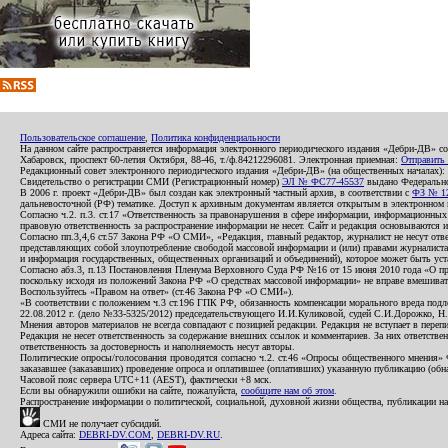
Пользовательское соглашение
,
Политика конфиденциальности
На данном сайте распространяется информация электронного периодического издания «Дебри-ДВ» с
Хабаровск, проспект 60-летия Октября, 88-46, т./ф.84212296081. Электронная приемная:
Отправить
Редакционный совет электронного периодического издания «Дебри-ДВ» (на общественных началах
Свидетельство о регистрации СМИ (Регистрационный номер)
ЭЛ № ФС77-45537
выдано Федеральной
В 2006 г. проект «Дебри-ДВ» был создан как электронный частный архив, в соответствии с
ФЗ № 12
дальневосточной (РФ) тематике. Доступ к архивным документам является открытым в электронном вид
Согласно ч.2. п.3. ст.17 «Ответственность за правонарушения в сфере информации, информационн
правовую ответственность за распространение информации не несет. Сайт и редакция основываются 
Согласно пп.3,4,6 ст.57 Закона РФ «О СМИ», «Редакция, главный редактор, журналист не несут отв
представляющих собой злоупотребление свободой массовой информации и (или) правами журналиста:
и информация государственных, общественных организаций и объединений), которое может быть уста
Согласно абз.3, п.13 Постановления Пленума Верховного Суда РФ №16 от 15 июня 2010 года «О пр
поскольку исходя из положений Закона РФ «О средствах массовой информации» не вправе вмешивать
Воспользуйтесь «Правом на ответ» (ст.46 Закона РФ «О СМИ»).
«В соответствии с положением ч.3 ст.196 ГПК РФ, обязанность компенсации морального вреда подле
22.08.2012 г. (дело №33-5325/2012) председательствующего И.И.Куликовой, судей С.И.Дорожко, Н
Мнения авторов материалов не всегда совпадают с позицией редакции. Редакция не вступает в перепи
Редакция не несет ответственность за содержание внешних ссылок и комментариев. За них ответств
ответственность за достоверность и наполняемость несут авторы.
Политические опросы/голосования проводятся согласно ч.2. ст.46 «Опросы общественного мнения» Фе
заказавшее (заказавших) проведение опроса и оплатившее (оплативших) указанную публикацию (обнаро
Часовой пояс сервера UTC+11 (AEST), фактически +8 мск.
Если вы обнаружили ошибки на сайте, пожалуйста,
сообщите нам об этом
.
Распространение информации о политической, социальной, духовной жизни общества, публикации на
СМИ не получает субсидий.
Адреса сайта:
DEBRI-DV.COM
,
DEBRI-DV.RU
.