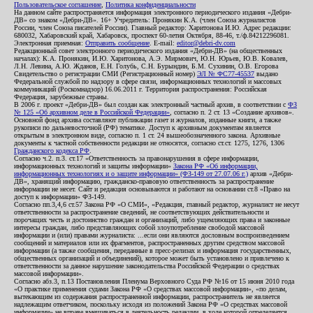
Пользовательское соглашение
,
Политика конфиденциальности
На данном сайте распространяется информация электронного периодического издания «Дебри-
ДВ» со знаком «Дебри-ДВ». 16+ Учредитель: Пронякин К.А. (член Союза журналистов
России, член Союза писателей России). Главный редактор: Харитонова И.Ю. Адрес редакции:
680032, Хабаровский край, Хабаровск, проспект 60-летия Октября, 88-46, т./ф.84212296081.
Электронная приемная:
Отправить сообщение
. E-mail:
editor@debri-dv.com
Редакционный совет электронного периодического издания «Дебри-ДВ» (на общественных
началах): К.А. Пронякин, И.Ю. Харитонова, А.Э. Мирмович, Ю.Н. Юрьев, Ю.В. Ковалев,
Л.Н. Левина, А.Ю. Жданов, Е.Н. Голубь, С.Н. Бурындин, Б.М. Сухинин, О.В. Егорова
Свидетельство о регистрации СМИ (Регистрационный номер)
ЭЛ № ФС77-45537
выдано
Федеральной службой по надзору в сфере связи, информационных технологий и массовых
коммуникаций (Роскомнадзор) 16.06.2011 г. Территория распространения: Российская
Федерация, зарубежные страны.
В 2006 г. проект «Дебри-ДВ» был создан как электронный частный архив, в соответствии с
ФЗ
№ 125 «Об архивном деле в Российской Федерации»
, согласно п. 2 ст. 13 «Создание архивов».
Основной фонд архива составляют публикации газет и журналов, изданные книги, а также
рукописи по дальневосточной (РФ) тематике. Доступ к архивным документам является
открытым в электронном виде, согласно п. 1 ст. 24 вышеобозначенного закона. Архивные
документы к частной собственности редакции не относятся, согласно ст.ст. 1275, 1276, 1306
Гражданского кодекса РФ
.
Согласно ч.2. п.3. ст.17 «Ответственность за правонарушения в сфере информации,
информационных технологий и защиты информации»
Закона РФ «Об информации,
информационных технологиях и о защите информации» (ФЗ-149 от 27.07.06 г.)
архив «Дебри-
ДВ», хранящий информацию, гражданско-правовую ответственность за распространение
информации не несет. Сайт и редакция основываются и работают на основании ст.8 «Право на
доступ к информации» ФЗ-149.
Согласно пп.3,4,6 ст.57 Закона РФ «О СМИ», «Редакция, главный редактор, журналист не несут
ответственности за распространение сведений, не соответствующих действительности и
порочащих честь и достоинство граждан и организаций, либо ущемляющих права и законные
интересы граждан, либо представляющих собой злоупотребление свободой массовой
информации и (или) правами журналиста: ...если они являются дословным воспроизведением
сообщений и материалов или их фрагментов, распространенных другим средством массовой
информации (а также сообщения, переданные в пресс-релизах и информация государственных,
общественных организаций и объединений), которое может быть установлено и привлечено к
ответственности за данное нарушение законодательства Российской Федерации о средствах
массовой информации».
Согласно абз.3, п.13 Постановления Пленума Верховного Суда РФ №16 от 15 июня 2010 года
«О практике применения судами Закона РФ «О средствах массовой информации», «по делам,
вытекающим из содержания распространенной информации, распространитель не является
надлежащим ответчиком, поскольку исходя из положений Закона РФ «О средствах массовой
информации» не вправе вмешиваться в деятельность редакции, в ходе которой определяется