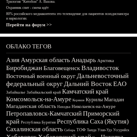
Трилогия "Китобои" А. Вахова.
Охранник спит - смена идёт
80% российского медиаконтента это телевидение для пациентов психдиспансера
и наркологии.
Перейти на форум >>
ОБЛАКО ТЕГОВ
Азия
Амурская область
Анадырь
Арктика
Биробиджан
Владивосток
Благовещенск
Дальневосточный
Восточный военный округ
федеральный округ
Дальний Восток
ЕАО
Камчатский край
Забайкалье
Забайкальский край
Комсомольск-на-Амуре
Магадан
Курилы
Корякия
Магаданская область
Николаевск-на-Амуре
Находка
Приморский
Петропавловск-Камчатский
край
Республика Саха (Якутия)
Республика Бурятия
Сахалинская область
ТОФ
Тында
Улан-Удэ
Уссурийск
Сибирь
Хабаровск
Хабаровский край