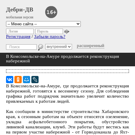
Дебри-ДВ
мобильная версия
Логин
Пароль
Регистрация
/
Забыли пароль?
расширенный
В Комсомольске-на-Амуре продолжается реконструкция
набережной
В Комсомольске-на-Амуре, где продолжается реконструкция
набережной, готовятся к весеннему сезону. Для соблюдения
графика работ подрядчик значительно увеличит количество
привлекаемых к работам людей.
Как сообщили в министерстве строительства Хабаровского
края, к сезонным работам на объекте относятся озеленение,
укладка асфальтобетонного покрытия, обустройство
ливневой канализации, клумб. Эти работы будут вестись как
на первом участке набережной - от Горводоканала до Яхт-