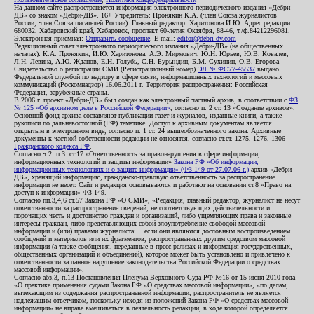
На данном сайте распространяется информация электронного периодического издания «Дебри-
ДВ» со знаком «Дебри-ДВ». 16+ Учредитель: Пронякин К.А. (член Союза журналистов
России, член Союза писателей России). Главный редактор: Харитонова И.Ю. Адрес редакции:
680032, Хабаровский край, Хабаровск, проспект 60-летия Октября, 88-46, т./ф.84212296081.
Электронная приемная:
Отправить сообщение
. E-mail:
editor@debri-dv.com
Редакционный совет электронного периодического издания «Дебри-ДВ» (на общественных
началах): К.А. Пронякин, И.Ю. Харитонова, А.Э. Мирмович, Ю.Н. Юрьев, Ю.В. Ковалев,
Л.Н. Левина, А.Ю. Жданов, Е.Н. Голубь, С.Н. Бурындин, Б.М. Сухинин, О.В. Егорова
Свидетельство о регистрации СМИ (Регистрационный номер)
ЭЛ № ФС77-45537
выдано
Федеральной службой по надзору в сфере связи, информационных технологий и массовых
коммуникаций (Роскомнадзор) 16.06.2011 г. Территория распространения: Российская
Федерация, зарубежные страны.
В 2006 г. проект «Дебри-ДВ» был создан как электронный частный архив, в соответствии с
ФЗ
№ 125 «Об архивном деле в Российской Федерации»
, согласно п. 2 ст. 13 «Создание архивов».
Основной фонд архива составляют публикации газет и журналов, изданные книги, а также
рукописи по дальневосточной (РФ) тематике. Доступ к архивным документам является
открытым в электронном виде, согласно п. 1 ст. 24 вышеобозначенного закона. Архивные
документы к частной собственности редакции не относятся, согласно ст.ст. 1275, 1276, 1306
Гражданского кодекса РФ
.
Согласно ч.2. п.3. ст.17 «Ответственность за правонарушения в сфере информации,
информационных технологий и защиты информации»
Закона РФ «Об информации,
информационных технологиях и о защите информации» (ФЗ-149 от 27.07.06 г.)
архив «Дебри-
ДВ», хранящий информацию, гражданско-правовую ответственность за распространение
информации не несет. Сайт и редакция основываются и работают на основании ст.8 «Право на
доступ к информации» ФЗ-149.
Согласно пп.3,4,6 ст.57 Закона РФ «О СМИ», «Редакция, главный редактор, журналист не несут
ответственности за распространение сведений, не соответствующих действительности и
порочащих честь и достоинство граждан и организаций, либо ущемляющих права и законные
интересы граждан, либо представляющих собой злоупотребление свободой массовой
информации и (или) правами журналиста: ...если они являются дословным воспроизведением
сообщений и материалов или их фрагментов, распространенных другим средством массовой
информации (а также сообщения, переданные в пресс-релизах и информация государственных,
общественных организаций и объединений), которое может быть установлено и привлечено к
ответственности за данное нарушение законодательства Российской Федерации о средствах
массовой информации».
Согласно абз.3, п.13 Постановления Пленума Верховного Суда РФ №16 от 15 июня 2010 года
«О практике применения судами Закона РФ «О средствах массовой информации», «по делам,
вытекающим из содержания распространенной информации, распространитель не является
надлежащим ответчиком, поскольку исходя из положений Закона РФ «О средствах массовой
информации» не вправе вмешиваться в деятельность редакции, в ходе которой определяется