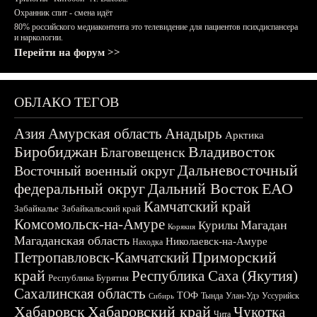
Охранник спит - смена идёт
80% российского медиаконтента это телевидение для пациентов психдиспансера
и наркологии.
Перейти на форум >>
ОБЛАКО ТЕГОВ
Азия
Амурская область
Анадырь
Арктика
Биробиджан
Владивосток
Благовещенск
Дальневосточный
Восточный военный округ
федеральный округ
Дальний Восток
ЕАО
Камчатский край
Забайкалье
Забайкальский край
Комсомольск-на-Амуре
Магадан
Курилы
Корякия
Магаданская область
Николаевск-на-Амуре
Находка
Приморский
Петропавловск-Камчатский
край
Республика Саха (Якутия)
Республика Бурятия
Сахалинская область
ТОФ
Тында
Улан-Удэ
Уссурийск
Сибирь
Хабаровск
Хабаровский край
Чукотка
Чита