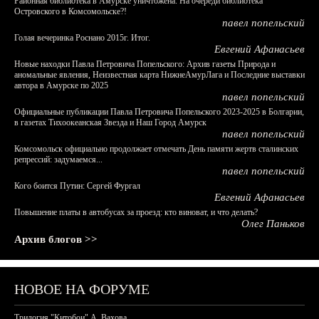
Районная библиотека в Амурске уничтожена. На очереди библиотека
Островского в Комсомольске?!
павел попельский
Голая вечеринка Роснано 2015г. Итог.
Евгений Афанасьев
Новые находки Павла Петровича Попельского: Архив газеты Природа и
аномальные явления, Неизвестная карта НижнеАмурЛага и Последние выставки
автора в Амурске по 2025
павел попельский
Официальные публикации Павла Петровича Попельского 2023-2025 в Болгарии,
в газетах Тихоокеанская Звезда и Наш Город Амурск
павел попельский
Комсомольск официально продолжает отмечать День памяти жертв сталинских
репрессий: задумаемся...
павел попельский
Кого боится Путин: Сергей Фургал
Евгений Афанасьев
Повышение платы в автобусах за проезд: кто виноват, и что делать?
Олег Паньков
Архив блогов >>
НОВОЕ НА ФОРУМЕ
Трилогия "Китобои" А. Вахова.