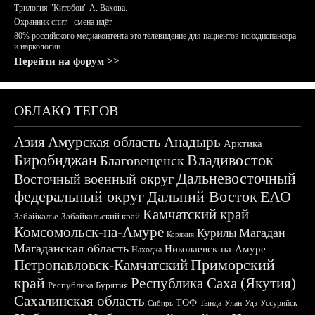
Трилогия "Китобои" А. Вахова.
Охранник спит - смена идёт
80% российского медиаконтента это телевидение для пациентов психдиспансера
и наркологии.
Перейти на форум >>
ОБЛАКО ТЕГОВ
Азия
Амурская область
Анадырь
Арктика
Биробиджан
Владивосток
Благовещенск
Дальневосточный
Восточный военный округ
федеральный округ
Дальний Восток
ЕАО
Камчатский край
Забайкалье
Забайкальский край
Комсомольск-на-Амуре
Магадан
Курилы
Корякия
Магаданская область
Николаевск-на-Амуре
Находка
Приморский
Петропавловск-Камчатский
край
Республика Саха (Якутия)
Республика Бурятия
Сахалинская область
ТОФ
Тында
Улан-Удэ
Уссурийск
Сибирь