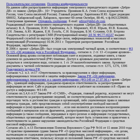
Пользовательское соглашение
,
Политика конфиденциальности
На данном сайте распространяется информация электронного периодического издания «Дебри-
ДВ» со знаком «Дебри-ДВ». 16+ Учредитель: Пронякин К.А. (член Союза журналистов
России, член Союза писателей России). Главный редактор: Харитонова И.Ю. Адрес редакции:
680032, Хабаровский край, Хабаровск, проспект 60-летия Октября, 88-46, т./ф.84212296081.
Электронная приемная:
Отправить сообщение
. E-mail:
editor@debri-dv.com
Редакционный совет электронного периодического издания «Дебри-ДВ» (на общественных
началах): К.А. Пронякин, И.Ю. Харитонова, А.Э. Мирмович, Ю.Н. Юрьев, Ю.В. Ковалев,
Л.Н. Левина, А.Ю. Жданов, Е.Н. Голубь, С.Н. Бурындин, Б.М. Сухинин, О.В. Егорова
Свидетельство о регистрации СМИ (Регистрационный номер)
ЭЛ № ФС77-45537
выдано
Федеральной службой по надзору в сфере связи, информационных технологий и массовых
коммуникаций (Роскомнадзор) 16.06.2011 г. Территория распространения: Российская
Федерация, зарубежные страны.
В 2006 г. проект «Дебри-ДВ» был создан как электронный частный архив, в соответствии с
ФЗ
№ 125 «Об архивном деле в Российской Федерации»
, согласно п. 2 ст. 13 «Создание архивов».
Основной фонд архива составляют публикации газет и журналов, изданные книги, а также
рукописи по дальневосточной (РФ) тематике. Доступ к архивным документам является
открытым в электронном виде, согласно п. 1 ст. 24 вышеобозначенного закона. Архивные
документы к частной собственности редакции не относятся, согласно ст.ст. 1275, 1276, 1306
Гражданского кодекса РФ
.
Согласно ч.2. п.3. ст.17 «Ответственность за правонарушения в сфере информации,
информационных технологий и защиты информации»
Закона РФ «Об информации,
информационных технологиях и о защите информации» (ФЗ-149 от 27.07.06 г.)
архив «Дебри-
ДВ», хранящий информацию, гражданско-правовую ответственность за распространение
информации не несет. Сайт и редакция основываются и работают на основании ст.8 «Право на
доступ к информации» ФЗ-149.
Согласно пп.3,4,6 ст.57 Закона РФ «О СМИ», «Редакция, главный редактор, журналист не несут
ответственности за распространение сведений, не соответствующих действительности и
порочащих честь и достоинство граждан и организаций, либо ущемляющих права и законные
интересы граждан, либо представляющих собой злоупотребление свободой массовой
информации и (или) правами журналиста: ...если они являются дословным воспроизведением
сообщений и материалов или их фрагментов, распространенных другим средством массовой
информации (а также сообщения, переданные в пресс-релизах и информация государственных,
общественных организаций и объединений), которое может быть установлено и привлечено к
ответственности за данное нарушение законодательства Российской Федерации о средствах
массовой информации».
Согласно абз.3, п.13 Постановления Пленума Верховного Суда РФ №16 от 15 июня 2010 года
«О практике применения судами Закона РФ «О средствах массовой информации», «по делам,
вытекающим из содержания распространенной информации, распространитель не является
надлежащим ответчиком, поскольку исходя из положений Закона РФ «О средствах массовой