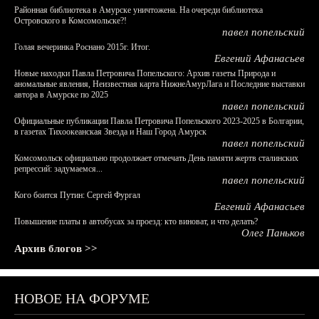
Районная библиотека в Амурске уничтожена. На очереди библиотека
Островского в Комсомольске?!
павел попельский
Голая вечеринка Роснано 2015г. Итог.
Евгений Афанасьев
Новые находки Павла Петровича Попельского: Архив газеты Природа и
аномальные явления, Неизвестная карта НижнеАмурЛага и Последние выставки
автора в Амурске по 2025
павел попельский
Официальные публикации Павла Петровича Попельского 2023-2025 в Болгарии,
в газетах Тихоокеанская Звезда и Наш Город Амурск
павел попельский
Комсомольск официально продолжает отмечать День памяти жертв сталинских
репрессий: задумаемся...
павел попельский
Кого боится Путин: Сергей Фургал
Евгений Афанасьев
Повышение платы в автобусах за проезд: кто виноват, и что делать?
Олег Паньков
Архив блогов >>
НОВОЕ НА ФОРУМЕ