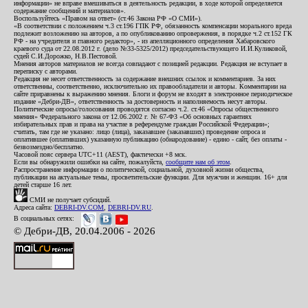
информации» не вправе вмешиваться в деятельность редакции, в ходе которой определяется
содержание сообщений и материалов».
Воспользуйтесь «Правом на ответ» (ст.46 Закона РФ «О СМИ»).
«В соответствии с положением ч.3 ст.196 ГПК РФ, обязанность компенсации морального вреда
подлежит возложению на авторов, а по опубликованию опровержения, в порядке ч.2 ст.152 ГК
РФ - на учредителя и главного редактор», - из апелляционного определения Хабаровского
краевого суда от 22.08.2012 г. (дело №33-5325/2012) председательствующего И.И.Куликовой,
судей С.И.Дорожко, Н.В.Пестовой.
Мнения авторов материалов не всегда совпадают с позицией редакции. Редакция не вступает в
переписку с авторами.
Редакция не несет ответственность за содержание внешних ссылок и комментариев. За них
ответственны, соответственно, исключительно их правообладатели и авторы. Комментарии на
сайте приравнены к выражению мнения. Блоги и форум не входят в электронное периодическое
издание «Дебри-ДВ», ответственность за достоверность и наполняемость несут авторы.
Политические опросы/голосования проводятся согласно ч.2. ст.46 «Опросы общественного
мнения» Федерального закона от 12.06.2002 г. № 67-ФЗ «Об основных гарантиях
избирательных прав и права на участие в референдуме граждан Российской Федерации»;
считать, там где не указано: лицо (лица), заказавшее (заказавших) проведение опроса и
оплатившее (оплативших) указанную публикацию (обнародование) - едино - сайт, без оплаты -
безвозмездно/бесплатно.
Часовой пояс сервера UTC+11 (AEST), фактически +8 мск.
Если вы обнаружили ошибки на сайте, пожалуйста,
сообщите нам об этом
.
Распространение информации о политической, социальной, духовной жизни общества,
публикации на актуальные темы, просветительские функции. Для мужчин и женщин. 16+ для
детей старше 16 лет.
СМИ не получает субсидий.
Адреса сайта:
DEBRI-DV.COM
,
DEBRI-DV.RU
.
В социальных сетях:
© Дебри-ДВ, 20.04.2006 - 2026