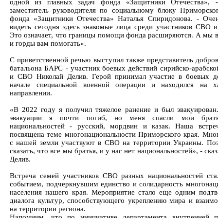
одной из главных задач фонда «Защитники Отечества», -
заместитель руководителя по социальному блоку Приморско
фонда «Защитники Отечества» Наталья Спиридонова. - Оче
видеть сегодня здесь знакомые лица среди участников СВО и
Это означает, что границы помощи фонда расширяются. А мы в
и горды вам помогать».
С приветственной речью выступил также представитель добров
батальона БАРС - участник боевых действий сирийско-арабско
и СВО Николай Делив. Герой принимал участие в боевых д
начале специальной военной операции и находился на ха
направлении.
«В 2022 году я получил тяжелое ранение и был эвакуирован
эвакуации я почти погиб, но меня спасли мои брат
национальностей - русский, мордвин и казак. Наша встре
посвящена теме многонациональности Приморского края. Мно
с нашей земли участвуют в СВО на территории Украины. По
сказать, что все мы братья, и у нас нет национальностей», - ска
Делив.
Встреча семей участников СВО разных национальностей ст
событием, подчеркнувшим единство и солидарность многонац
населения нашего края. Мероприятие стало еще одним подт
диалога культур, способствующего укреплению мира и взаим
на территории региона.
Напомним, что по инициативе департамента внутренней п