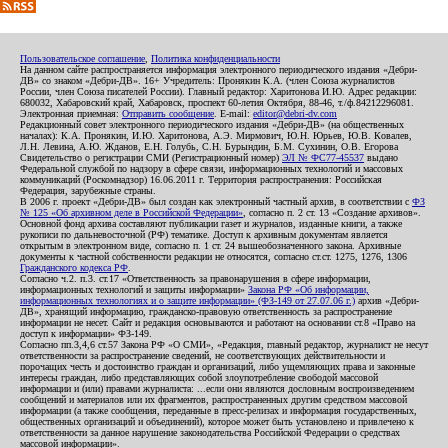
Пользовательское соглашение
,
Политика конфиденциальности
На данном сайте распространяется информация электронного периодического издания «Дебри-
ДВ» со знаком «Дебри-ДВ». 16+ Учредитель: Пронякин К.А. (член Союза журналистов
России, член Союза писателей России). Главный редактор: Харитонова И.Ю. Адрес редакции:
680032, Хабаровский край, Хабаровск, проспект 60-летия Октября, 88-46, т./ф.84212296081.
Электронная приемная:
Отправить сообщение
. E-mail:
editor@debri-dv.com
Редакционный совет электронного периодического издания «Дебри-ДВ» (на общественных
началах): К.А. Пронякин, И.Ю. Харитонова, А.Э. Мирмович, Ю.Н. Юрьев, Ю.В. Ковалев,
Л.Н. Левина, А.Ю. Жданов, Е.Н. Голубь, С.Н. Бурындин, Б.М. Сухинин, О.В. Егорова
Свидетельство о регистрации СМИ (Регистрационный номер)
ЭЛ № ФС77-45537
выдано
Федеральной службой по надзору в сфере связи, информационных технологий и массовых
коммуникаций (Роскомнадзор) 16.06.2011 г. Территория распространения: Российская
Федерация, зарубежные страны.
В 2006 г. проект «Дебри-ДВ» был создан как электронный частный архив, в соответствии с
ФЗ
№ 125 «Об архивном деле в Российской Федерации»
, согласно п. 2 ст. 13 «Создание архивов».
Основной фонд архива составляют публикации газет и журналов, изданные книги, а также
рукописи по дальневосточной (РФ) тематике. Доступ к архивным документам является
открытым в электронном виде, согласно п. 1 ст. 24 вышеобозначенного закона. Архивные
документы к частной собственности редакции не относятся, согласно ст.ст. 1275, 1276, 1306
Гражданского кодекса РФ
.
Согласно ч.2. п.3. ст.17 «Ответственность за правонарушения в сфере информации,
информационных технологий и защиты информации»
Закона РФ «Об информации,
информационных технологиях и о защите информации» (ФЗ-149 от 27.07.06 г.)
архив «Дебри-
ДВ», хранящий информацию, гражданско-правовую ответственность за распространение
информации не несет. Сайт и редакция основываются и работают на основании ст.8 «Право на
доступ к информации» ФЗ-149.
Согласно пп.3,4,6 ст.57 Закона РФ «О СМИ», «Редакция, главный редактор, журналист не несут
ответственности за распространение сведений, не соответствующих действительности и
порочащих честь и достоинство граждан и организаций, либо ущемляющих права и законные
интересы граждан, либо представляющих собой злоупотребление свободой массовой
информации и (или) правами журналиста: ...если они являются дословным воспроизведением
сообщений и материалов или их фрагментов, распространенных другим средством массовой
информации (а также сообщения, переданные в пресс-релизах и информация государственных,
общественных организаций и объединений), которое может быть установлено и привлечено к
ответственности за данное нарушение законодательства Российской Федерации о средствах
массовой информации».