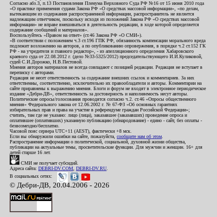
Согласно абз.3, п.13 Постановления Пленума Верховного Суда РФ №16 от 15 июня 2010 года
«О практике применения судами Закона РФ «О средствах массовой информации», «по делам,
вытекающим из содержания распространенной информации, распространитель не является
надлежащим ответчиком, поскольку исходя из положений Закона РФ «О средствах массовой
информации» не вправе вмешиваться в деятельность редакции, в ходе которой определяется
содержание сообщений и материалов».
Воспользуйтесь «Правом на ответ» (ст.46 Закона РФ «О СМИ»).
«В соответствии с положением ч.3 ст.196 ГПК РФ, обязанность компенсации морального вреда
подлежит возложению на авторов, а по опубликованию опровержения, в порядке ч.2 ст.152 ГК
РФ - на учредителя и главного редактор», - из апелляционного определения Хабаровского
краевого суда от 22.08.2012 г. (дело №33-5325/2012) председательствующего И.И.Куликовой,
судей С.И.Дорожко, Н.В.Пестовой.
Мнения авторов материалов не всегда совпадают с позицией редакции. Редакция не вступает в
переписку с авторами.
Редакция не несет ответственность за содержание внешних ссылок и комментариев. За них
ответственны, соответственно, исключительно их правообладатели и авторы. Комментарии на
сайте приравнены к выражению мнения. Блоги и форум не входят в электронное периодическое
издание «Дебри-ДВ», ответственность за достоверность и наполняемость несут авторы.
Политические опросы/голосования проводятся согласно ч.2. ст.46 «Опросы общественного
мнения» Федерального закона от 12.06.2002 г. № 67-ФЗ «Об основных гарантиях
избирательных прав и права на участие в референдуме граждан Российской Федерации»;
считать, там где не указано: лицо (лица), заказавшее (заказавших) проведение опроса и
оплатившее (оплативших) указанную публикацию (обнародование) - едино - сайт, без оплаты -
безвозмездно/бесплатно.
Часовой пояс сервера UTC+11 (AEST), фактически +8 мск.
Если вы обнаружили ошибки на сайте, пожалуйста,
сообщите нам об этом
.
Распространение информации о политической, социальной, духовной жизни общества,
публикации на актуальные темы, просветительские функции. Для мужчин и женщин. 16+ для
детей старше 16 лет.
СМИ не получает субсидий.
Адреса сайта:
DEBRI-DV.COM
,
DEBRI-DV.RU
.
В социальных сетях:
© Дебри-ДВ, 20.04.2006 - 2026