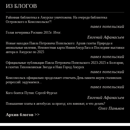
ИЗ БЛОГОВ
Районная библиотека в Амурске уничтожена. На очереди библиотека
Островского в Комсомольске?!
павел попельский
Голая вечеринка Роснано 2015г. Итог.
Евгений Афанасьев
Новые находки Павла Петровича Попельского: Архив газеты Природа и
аномальные явления, Неизвестная карта НижнеАмурЛага и Последние выставки
автора в Амурске по 2025
павел попельский
Официальные публикации Павла Петровича Попельского 2023-2025 в Болгарии,
в газетах Тихоокеанская Звезда и Наш Город Амурск
павел попельский
Комсомольск официально продолжает отмечать День памяти жертв сталинских
репрессий: задумаемся...
павел попельский
Кого боится Путин: Сергей Фургал
Евгений Афанасьев
Повышение платы в автобусах за проезд: кто виноват, и что делать?
Олег Паньков
Архив блогов >>