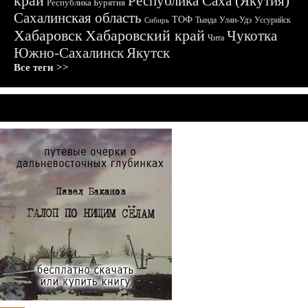
край
Республика Саха (Якутия)
Республика Бурятия
Сахалинская область
ТОФ
Тында
Улан-Удэ
Уссурийск
Сибирь
Хабаровск
Хабаровский край
Чукотка
Чита
Южно-Сахалинск
Якутск
Все теги >>