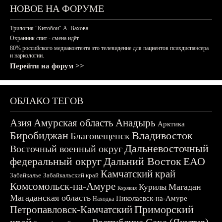
НОВОЕ НА ФОРУМЕ
Трилогия "Китобои" А. Вахова.
Охранник спит - смена идёт
80% российского медиаконтента это телевидение для пациентов психдиспансера
и наркологии.
Перейти на форум >>
ОБЛАКО ТЕГОВ
Азия
Амурская область
Анадырь
Арктика
Биробиджан
Владивосток
Благовещенск
Дальневосточный
Восточный военный округ
федеральный округ
Дальний Восток
ЕАО
Камчатский край
Забайкалье
Забайкальский край
Комсомольск-на-Амуре
Магадан
Курилы
Корякия
Магаданская область
Николаевск-на-Амуре
Находка
Приморский
Петропавловск-Камчатский