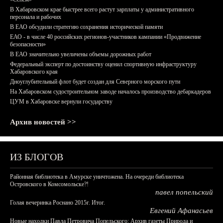
В Хабаровском крае быстрее всего растут зарплаты у административного
персонала и рабочих
В ЕАО обсудили стратегию сохранения исторической памяти
ЕАО - в числе 40 российских регионов-участников кампании «Продвижение
безопасности»
В ЕАО значительно увеличены объемы дорожных работ
Федеральный эксперт по достоинству оценил спортивную инфраструктуру
Хабаровского края
Дноуглубительный флот будет создан для Северного морского пути
На Хабаровском судостроительном заводе началось производство дебаркадеров
ЦУМ в Хабаровске вернули государству
Архив новостей >>
ИЗ БЛОГОВ
Районная библиотека в Амурске уничтожена. На очереди библиотека
Островского в Комсомольске?!
павел попельский
Голая вечеринка Роснано 2015г. Итог.
Евгений Афанасьев
Новые находки Павла Петровича Попельского: Архив газеты Природа и