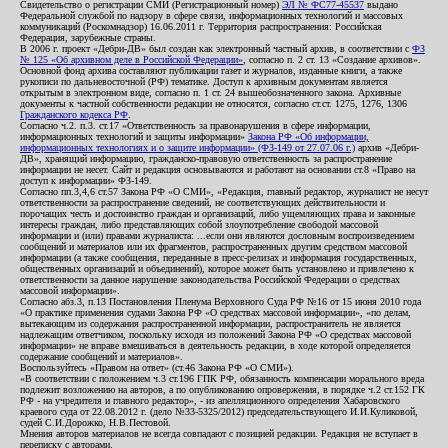
Свидетельство о регистрации СМИ (Регистрационный номер)
ЭЛ № ФС77-45537
выдано
Федеральной службой по надзору в сфере связи, информационных технологий и массовых
коммуникаций (Роскомнадзор) 16.06.2011 г. Территория распространения: Российская
Федерация, зарубежные страны.
В 2006 г. проект «Дебри-ДВ» был создан как электронный частный архив, в соответствии с
ФЗ
№ 125 «Об архивном деле в Российской Федерации»
, согласно п. 2 ст. 13 «Создание архивов».
Основной фонд архива составляют публикации газет и журналов, изданные книги, а также
рукописи по дальневосточной (РФ) тематике. Доступ к архивным документам является
открытым в электронном виде, согласно п. 1 ст. 24 вышеобозначенного закона. Архивные
документы к частной собственности редакции не относятся, согласно ст.ст. 1275, 1276, 1306
Гражданского кодекса РФ
.
Согласно ч.2. п.3. ст.17 «Ответственность за правонарушения в сфере информации,
информационных технологий и защиты информации»
Закона РФ «Об информации,
информационных технологиях и о защите информации» (ФЗ-149 от 27.07.06 г.)
архив «Дебри-
ДВ», хранящий информацию, гражданско-правовую ответственность за распространение
информации не несет. Сайт и редакция основываются и работают на основании ст.8 «Право на
доступ к информации» ФЗ-149.
Согласно пп.3,4,6 ст.57 Закона РФ «О СМИ», «Редакция, главный редактор, журналист не несут
ответственности за распространение сведений, не соответствующих действительности и
порочащих честь и достоинство граждан и организаций, либо ущемляющих права и законные
интересы граждан, либо представляющих собой злоупотребление свободой массовой
информации и (или) правами журналиста: ...если они являются дословным воспроизведением
сообщений и материалов или их фрагментов, распространенных другим средством массовой
информации (а также сообщения, переданные в пресс-релизах и информация государственных,
общественных организаций и объединений), которое может быть установлено и привлечено к
ответственности за данное нарушение законодательства Российской Федерации о средствах
массовой информации».
Согласно абз.3, п.13 Постановления Пленума Верховного Суда РФ №16 от 15 июня 2010 года
«О практике применения судами Закона РФ «О средствах массовой информации», «по делам,
вытекающим из содержания распространенной информации, распространитель не является
надлежащим ответчиком, поскольку исходя из положений Закона РФ «О средствах массовой
информации» не вправе вмешиваться в деятельность редакции, в ходе которой определяется
содержание сообщений и материалов».
Воспользуйтесь «Правом на ответ» (ст.46 Закона РФ «О СМИ»).
«В соответствии с положением ч.3 ст.196 ГПК РФ, обязанность компенсации морального вреда
подлежит возложению на авторов, а по опубликованию опровержения, в порядке ч.2 ст.152 ГК
РФ - на учредителя и главного редактор», - из апелляционного определения Хабаровского
краевого суда от 22.08.2012 г. (дело №33-5325/2012) председательствующего И.И.Куликовой,
судей С.И.Дорожко, Н.В.Пестовой.
Мнения авторов материалов не всегда совпадают с позицией редакции. Редакция не вступает в
переписку с авторами.