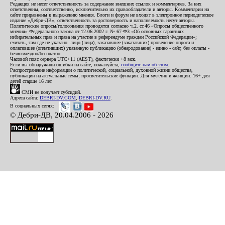
Редакция не несет ответственность за содержание внешних ссылок и комментариев. За них
ответственны, соответственно, исключительно их правообладатели и авторы. Комментарии на
сайте приравнены к выражению мнения. Блоги и форум не входят в электронное периодическое
издание «Дебри-ДВ», ответственность за достоверность и наполняемость несут авторы.
Политические опросы/голосования проводятся согласно ч.2. ст.46 «Опросы общественного
мнения» Федерального закона от 12.06.2002 г. № 67-ФЗ «Об основных гарантиях
избирательных прав и права на участие в референдуме граждан Российской Федерации»;
считать, там где не указано: лицо (лица), заказавшее (заказавших) проведение опроса и
оплатившее (оплативших) указанную публикацию (обнародование) - едино - сайт, без оплаты -
безвозмездно/бесплатно.
Часовой пояс сервера UTC+11 (AEST), фактически +8 мск.
Если вы обнаружили ошибки на сайте, пожалуйста,
сообщите нам об этом
.
Распространение информации о политической, социальной, духовной жизни общества,
публикации на актуальные темы, просветительские функции. Для мужчин и женщин. 16+ для
детей старше 16 лет.
СМИ не получает субсидий.
Адреса сайта:
DEBRI-DV.COM
,
DEBRI-DV.RU
.
В социальных сетях:
© Дебри-ДВ, 20.04.2006 - 2026