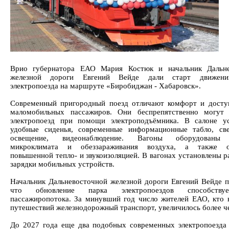
Врио губернатора ЕАО Мария Костюк и начальник Дальне
железной дороги Евгений Вейде дали старт движен
электропоезда на маршруте «Биробиджан - Хабаровск».
Современный пригородный поезд отличают комфорт и досту
маломобильных пассажиров. Они беспрепятственно могут 
электропоезд при помощи электроподъёмника. В салоне у
удобные сиденья, современные информационные табло, св
освещение, видеонаблюдение. Вагоны оборудованы 
микроклимата и обеззараживания воздуха, а также о
повышенной тепло- и звукоизоляцией. В вагонах установлены р
зарядки мобильных устройств.
Начальник Дальневосточной железной дороги Евгений Вейде п
что обновление парка электропоездов способству
пассажиропотока. За минувший год число жителей ЕАО, кто 
путешествий железнодорожный транспорт, увеличилось более ч
До 2027 года еще два подобных современных электропоезда