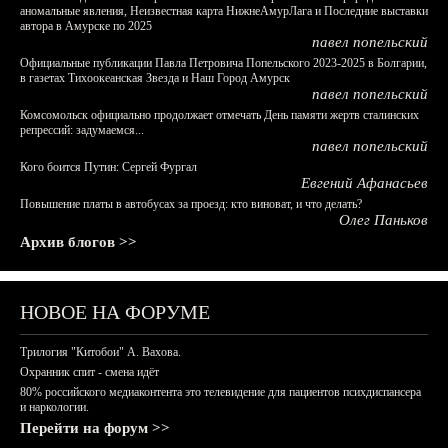
аномальные явления, Неизвестная карта НижнеАмурЛага и Последние выставки
автора в Амурске по 2025
павел попельский
Официальные публикации Павла Петровича Попельского 2023-2025 в Болгарии,
в газетах Тихоокеанская Звезда и Наш Город Амурск
павел попельский
Комсомольск официально продолжает отмечать День памяти жертв сталинских
репрессий: задумаемся...
павел попельский
Кого боится Путин: Сергей Фургал
Евгений Афанасьев
Повышение платы в автобусах за проезд: кто виноват, и что делать?
Олег Паньков
Архив блогов >>
НОВОЕ НА ФОРУМЕ
Трилогия "Китобои" А. Вахова.
Охранник спит - смена идёт
80% российского медиаконтента это телевидение для пациентов психдиспансера
и наркологии.
Перейти на форум >>