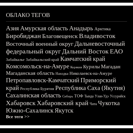
ОБЛАКО ТЕГОВ
Азия
Амурская область
Анадырь
Арктика
Биробиджан
Владивосток
Благовещенск
Дальневосточный
Восточный военный округ
федеральный округ
Дальний Восток
ЕАО
Камчатский край
Забайкалье
Забайкальский край
Комсомольск-на-Амуре
Магадан
Курилы
Корякия
Магаданская область
Николаевск-на-Амуре
Находка
Приморский
Петропавловск-Камчатский
край
Республика Саха (Якутия)
Республика Бурятия
Сахалинская область
ТОФ
Тында
Улан-Удэ
Уссурийск
Сибирь
Хабаровск
Хабаровский край
Чукотка
Чита
Южно-Сахалинск
Якутск
Все теги >>