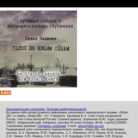
Пользовательское соглашение
,
Политика конфиденциальности
На данном сайте распространяется информация электронного периодического издания «Дебри-
ДВ» со знаком «Дебри-ДВ». 16+ Учредитель: Пронякин К.А. (член Союза журналистов
России, член Союза писателей России). Главный редактор: Харитонова И.Ю. Адрес редакции:
680032, Хабаровский край, Хабаровск, проспект 60-летия Октября, 88-46, т./ф.84212296081.
Электронная приемная:
Отправить сообщение
. E-mail:
editor@debri-dv.com
Редакционный совет электронного периодического издания «Дебри-ДВ» (на общественных
началах): К.А. Пронякин, И.Ю. Харитонова, А.Э. Мирмович, Ю.Н. Юрьев, Ю.В. Ковалев,
Л.Н. Левина, А.Ю. Жданов, Е.Н. Голубь, С.Н. Бурындин, Б.М. Сухинин, О.В. Егорова