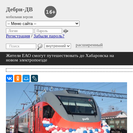
Дебри-ДВ
мобильная версия
Логин
Пароль
Регистрация
/
Забыли пароль?
расширенный
Жители ЕАО смогут путешествовать до Хабаровска на
новом электропоезде