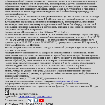
информации и (или) правами журналиста: ...если они являются дословным воспроизведением
сообщений и материалов или их фрагментов, распространенных другим средством массовой
информации (а также сообщения, переданные в пресс-релизах и информация государственных,
общественных организаций и объединений), которое может быть установлено и привлечено к
ответственности за данное нарушение законодательства Российской Федерации о средствах
массовой информации».
Согласно абз.3, п.13 Постановления Пленума Верховного Суда РФ №16 от 15 июня 2010 года
«О практике применения судами Закона РФ «О средствах массовой информации», «по делам,
вытекающим из содержания распространенной информации, распространитель не является
надлежащим ответчиком, поскольку исходя из положений Закона РФ «О средствах массовой
информации» не вправе вмешиваться в деятельность редакции, в ходе которой определяется
содержание сообщений и материалов».
Воспользуйтесь «Правом на ответ» (ст.46 Закона РФ «О СМИ»).
«В соответствии с положением ч.3 ст.196 ГПК РФ, обязанность компенсации морального вреда
подлежит возложению на авторов, а по опубликованию опровержения, в порядке ч.2 ст.152 ГК
РФ - на учредителя и главного редактор», - из апелляционного определения Хабаровского
краевого суда от 22.08.2012 г. (дело №33-5325/2012) председательствующего И.И.Куликовой,
судей С.И.Дорожко, Н.В.Пестовой.
Мнения авторов материалов не всегда совпадают с позицией редакции. Редакция не вступает в
переписку с авторами.
Редакция не несет ответственность за содержание внешних ссылок и комментариев. За них
ответственны, соответственно, исключительно их правообладатели и авторы. Комментарии на
сайте приравнены к выражению мнения. Блоги и форум не входят в электронное периодическое
издание «Дебри-ДВ», ответственность за достоверность и наполняемость несут авторы.
Политические опросы/голосования проводятся согласно ч.2. ст.46 «Опросы общественного
мнения» Федерального закона от 12.06.2002 г. № 67-ФЗ «Об основных гарантиях
избирательных прав и права на участие в референдуме граждан Российской Федерации»;
считать, там где не указано: лицо (лица), заказавшее (заказавших) проведение опроса и
оплатившее (оплативших) указанную публикацию (обнародование) - едино - сайт, без оплаты -
безвозмездно/бесплатно.
Часовой пояс сервера UTC+11 (AEST), фактически +8 мск.
Если вы обнаружили ошибки на сайте, пожалуйста,
сообщите нам об этом
.
Распространение информации о политической, социальной, духовной жизни общества,
публикации на актуальные темы, просветительские функции. Для мужчин и женщин. 16+ для
детей старше 16 лет.
СМИ не получает субсидий.
Адреса сайта:
DEBRI-DV.COM
,
DEBRI-DV.RU
.
В социальных сетях:
© Дебри-ДВ, 20.04.2006 - 2026