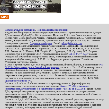
Пользовательское соглашение
,
Политика конфиденциальности
На данном сайте распространяется информация электронного периодического издания «Дебри-
ДВ» со знаком «Дебри-ДВ». 16+ Учредитель: Пронякин К.А. (член Союза журналистов
России, член Союза писателей России). Главный редактор: Харитонова И.Ю. Адрес редакции:
680032, Хабаровский край, Хабаровск, проспект 60-летия Октября, 88-46, т./ф.84212296081.
Электронная приемная:
Отправить сообщение
. E-mail:
editor@debri-dv.com
Редакционный совет электронного периодического издания «Дебри-ДВ» (на общественных
началах): К.А. Пронякин, И.Ю. Харитонова, А.Э. Мирмович, Ю.Н. Юрьев, Ю.В. Ковалев,
Л.Н. Левина, А.Ю. Жданов, Е.Н. Голубь, С.Н. Бурындин, Б.М. Сухинин, О.В. Егорова
Свидетельство о регистрации СМИ (Регистрационный номер)
ЭЛ № ФС77-45537
выдано
Федеральной службой по надзору в сфере связи, информационных технологий и массовых
коммуникаций (Роскомнадзор) 16.06.2011 г. Территория распространения: Российская
Федерация, зарубежные страны.
В 2006 г. проект «Дебри-ДВ» был создан как электронный частный архив, в соответствии с
ФЗ
№ 125 «Об архивном деле в Российской Федерации»
, согласно п. 2 ст. 13 «Создание архивов».
Основной фонд архива составляют публикации газет и журналов, изданные книги, а также
рукописи по дальневосточной (РФ) тематике. Доступ к архивным документам является
открытым в электронном виде, согласно п. 1 ст. 24 вышеобозначенного закона. Архивные
документы к частной собственности редакции не относятся, согласно ст.ст. 1275, 1276, 1306
Гражданского кодекса РФ
.
Согласно ч.2. п.3. ст.17 «Ответственность за правонарушения в сфере информации,
информационных технологий и защиты информации»
Закона РФ «Об информации,
информационных технологиях и о защите информации» (ФЗ-149 от 27.07.06 г.)
архив «Дебри-
ДВ», хранящий информацию, гражданско-правовую ответственность за распространение
информации не несет. Сайт и редакция основываются и работают на основании ст.8 «Право на
доступ к информации» ФЗ-149.
Согласно пп.3,4,6 ст.57 Закона РФ «О СМИ», «Редакция, главный редактор, журналист не несут
ответственности за распространение сведений, не соответствующих действительности и
порочащих честь и достоинство граждан и организаций, либо ущемляющих права и законные
интересы граждан, либо представляющих собой злоупотребление свободой массовой