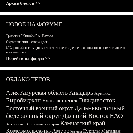
Архив блогов >>
НОВОЕ НА ФОРУМЕ
Трилогия "Китобои" А. Вахова.
Охранник спит - смена идёт
80% российского медиаконтента это телевидение для пациентов психдиспансера
и наркологии.
Перейти на форум >>
ОБЛАКО ТЕГОВ
Азия
Амурская область
Анадырь
Арктика
Биробиджан
Владивосток
Благовещенск
Дальневосточный
Восточный военный округ
федеральный округ
Дальний Восток
ЕАО
Камчатский край
Забайкалье
Забайкальский край
Комсомольск-на-Амуре
Магадан
Курилы
Корякия