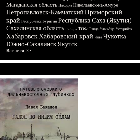
Магаданская область
Николаевск-на-Амуре
Находка
Приморский
Петропавловск-Камчатский
край
Республика Саха (Якутия)
Республика Бурятия
Сахалинская область
ТОФ
Тында
Улан-Удэ
Уссурийск
Сибирь
Хабаровск
Хабаровский край
Чукотка
Чита
Южно-Сахалинск
Якутск
Все теги >>