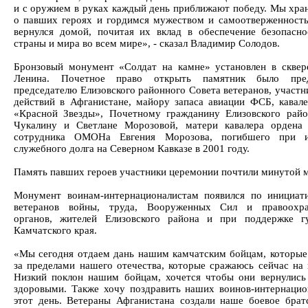
и с оружием в руках каждый день приближают победу. Мы хра
о павших героях и гордимся мужеством и самоотверженность
вернулся домой, почитая их вклад в обеспечение безопасн
страны и мира во всем мире», - сказал Владимир Солодов.
Бронзовый монумент «Солдат на камне» установлен в сквер
Ленина. Почетное право открыть памятник было пред
председателю Елизовского районного Совета ветеранов, участн
действий в Афганистане, майору запаса авиации ФСБ, кавал
«Красной Звезды», Почетному гражданину Елизовского рай
Чукалину и Светлане Морозовой, матери кавалера ордена
сотрудника ОМОНа Евгения Морозова, погибшего при и
служебного долга на Северном Кавказе в 2001 году.
Память павших героев участники церемонии почтили минутой 
Монумент воинам-интернационалистам появился по инициат
ветеранов войны, труда, Вооруженных Сил и правоохра
органов, жителей Елизовского района и при поддержке г
Камчатского края.
«Мы сегодня отдаем дань нашим камчатским бойцам, которые
за пределами нашего отечества, которые сражаюсь сейчас на 
Низкий поклон нашим бойцам, хочется чтобы они вернулис
здоровыми. Также хочу поздравить наших воинов-интернацио
этот день. Ветераны Афганистана создали наше боевое брат