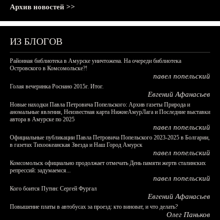
Архив новостей >>
ИЗ БЛОГОВ
Районная библиотека в Амурске уничтожена. На очереди библиотека
Островского в Комсомольске?!
павел попельский
Голая вечеринка Роснано 2015г. Итог.
Евгений Афанасьев
Новые находки Павла Петровича Попельского: Архив газеты Природа и
аномальные явления, Неизвестная карта НижнеАмурЛага и Последние выставки
автора в Амурске по 2025
павел попельский
Официальные публикации Павла Петровича Попельского 2023-2025 в Болгарии,
в газетах Тихоокеанская Звезда и Наш Город Амурск
павел попельский
Комсомольск официально продолжает отмечать День памяти жертв сталинских
репрессий: задумаемся...
павел попельский
Кого боится Путин: Сергей Фургал
Евгений Афанасьев
Повышение платы в автобусах за проезд: кто виноват, и что делать?
Олег Паньков