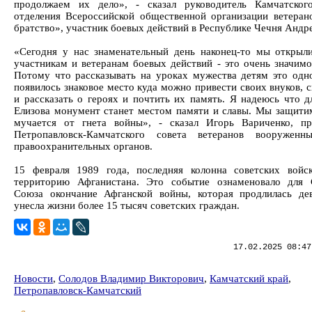
продолжаем их дело», - сказал руководитель Камчатског
отделения Всероссийской общественной организации ветеран
братство», участник боевых действий в Республике Чечня Андр
«Сегодня у нас знаменательный день наконец-то мы открыл
участникам и ветеранам боевых действий - это очень значимо
Потому что рассказывать на уроках мужества детям это одно
появилось знаковое место куда можно привести своих внуков, 
и рассказать о героях и почтить их память. Я надеюсь что д
Елизова монумент станет местом памяти и славы. Мы защитим
мучается от гнета войны», - сказал Игорь Вариченко, пр
Петропавловск-Камчатского совета ветеранов вооружен
правоохранительных органов.
15 февраля 1989 года, последняя колонна советских войс
территорию Афганистана. Это событие ознаменовало для 
Союза окончание Афганской войны, которая продлилась де
унесла жизни более 15 тысяч советских граждан.
17.02.2025 08:47
Новости
,
Солодов Владимир Викторович
,
Камчатский край
,
Петропавловск-Камчатский