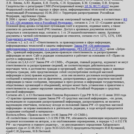
Л.Н. Левина, А.Ю. Жданов, Е.Н. Голубь, С.Н. Бурындин, Б.М. Сухинин, О.В. Егорова
Свидетельство о регистрации СМИ (Регистрационный номер)
ЭЛ № ФС77-45537
выдано
Федеральной службой по надзору в сфере связи, информационных технологий и массовых
коммуникаций (Роскомнадзор) 16.06.2011 г. Территория распространения: Российская
Федерация, зарубежные страны.
В 2006 г. проект «Дебри-ДВ» был создан как электронный частный архив, в соответствии с
ФЗ
№ 125 «Об архивном деле в Российской Федерации»
, согласно п. 2 ст. 13 «Создание архивов».
Основной фонд архива составляют публикации газет и журналов, изданные книги, а также
рукописи по дальневосточной (РФ) тематике. Доступ к архивным документам является
открытым в электронном виде, согласно п. 1 ст. 24 вышеобозначенного закона. Архивные
документы к частной собственности редакции не относятся, согласно ст.ст. 1275, 1276, 1306
Гражданского кодекса РФ
.
Согласно ч.2. п.3. ст.17 «Ответственность за правонарушения в сфере информации,
информационных технологий и защиты информации»
Закона РФ «Об информации,
информационных технологиях и о защите информации» (ФЗ-149 от 27.07.06 г.)
архив «Дебри-
ДВ», хранящий информацию, гражданско-правовую ответственность за распространение
информации не несет. Сайт и редакция основываются и работают на основании ст.8 «Право на
доступ к информации» ФЗ-149.
Согласно пп.3,4,6 ст.57 Закона РФ «О СМИ», «Редакция, главный редактор, журналист не несут
ответственности за распространение сведений, не соответствующих действительности и
порочащих честь и достоинство граждан и организаций, либо ущемляющих права и законные
интересы граждан, либо представляющих собой злоупотребление свободой массовой
информации и (или) правами журналиста: ...если они являются дословным воспроизведением
сообщений и материалов или их фрагментов, распространенных другим средством массовой
информации (а также сообщения, переданные в пресс-релизах и информация государственных,
общественных организаций и объединений), которое может быть установлено и привлечено к
ответственности за данное нарушение законодательства Российской Федерации о средствах
массовой информации».
Согласно абз.3, п.13 Постановления Пленума Верховного Суда РФ №16 от 15 июня 2010 года
«О практике применения судами Закона РФ «О средствах массовой информации», «по делам,
вытекающим из содержания распространенной информации, распространитель не является
надлежащим ответчиком, поскольку исходя из положений Закона РФ «О средствах массовой
информации» не вправе вмешиваться в деятельность редакции, в ходе которой определяется
содержание сообщений и материалов».
Воспользуйтесь «Правом на ответ» (ст.46 Закона РФ «О СМИ»).
«В соответствии с положением ч.3 ст.196 ГПК РФ, обязанность компенсации морального вреда
подлежит возложению на авторов, а по опубликованию опровержения, в порядке ч.2 ст.152 ГК
РФ - на учредителя и главного редактор», - из апелляционного определения Хабаровского
краевого суда от 22.08.2012 г. (дело №33-5325/2012) председательствующего И.И.Куликовой,
судей С.И.Дорожко, Н.В.Пестовой.