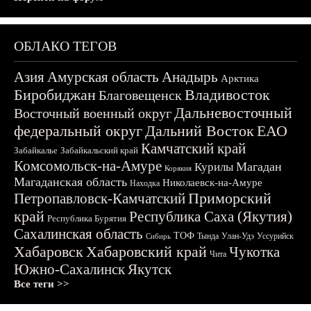
ОБЛАКО ТЕГОВ
Азия
Амурская область
Анадырь
Арктика
Биробиджан
Владивосток
Благовещенск
Дальневосточный
Восточный военный округ
федеральный округ
Дальний Восток
ЕАО
Камчатский край
Забайкалье
Забайкальский край
Комсомольск-на-Амуре
Магадан
Курилы
Корякия
Магаданская область
Николаевск-на-Амуре
Находка
Приморский
Петропавловск-Камчатский
край
Республика Саха (Якутия)
Республика Бурятия
Сахалинская область
ТОФ
Тында
Улан-Удэ
Уссурийск
Сибирь
Хабаровск
Хабаровский край
Чукотка
Чита
Южно-Сахалинск
Якутск
Все теги >>