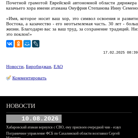
Почетной грамотой Еврейской автономной области дирижера
казачьего хора имени атамана Онуфрия Степанова Инну Семено
«Имя, которое носит ваш хор, это символ освоения и развити
Востока, а казачество - его неотъемлемая часть. 30 лет - бол
жизни. Благодарю вас за ваш труд, за сохранение традиций. Ни
это поклон!»
17.02.2025 08:39
Новости
,
Биробиджан
,
ЕАО
Комментировать
НОВОСТИ
10.08.2026
Хабаровский атаман вернулся с СВО, ему присвоен очередной чин - есаул
Пограничное управление ФСБ по Сахалинской области возглавил Сергей