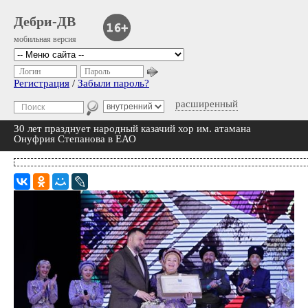
Дебри-ДВ
мобильная версия
Логин
Пароль
Регистрация
/
Забыли пароль?
расширенный
30 лет празднует народный казачий хор им. атамана
Онуфрия Степанова в ЕАО