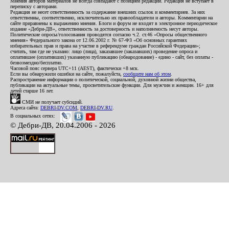
Мнения авторов материалов не всегда совпадают с позицией редакции. Редакция не вступает в
переписку с авторами.
Редакция не несет ответственность за содержание внешних ссылок и комментариев. За них
ответственны, соответственно, исключительно их правообладатели и авторы. Комментарии на
сайте приравнены к выражению мнения. Блоги и форум не входят в электронное периодическое
издание «Дебри-ДВ», ответственность за достоверность и наполняемость несут авторы.
Политические опросы/голосования проводятся согласно ч.2. ст.46 «Опросы общественного
мнения» Федерального закона от 12.06.2002 г. № 67-ФЗ «Об основных гарантиях
избирательных прав и права на участие в референдуме граждан Российской Федерации»;
считать, там где не указано: лицо (лица), заказавшее (заказавших) проведение опроса и
оплатившее (оплативших) указанную публикацию (обнародование) - едино - сайт, без оплаты -
безвозмездно/бесплатно.
Часовой пояс сервера UTC+11 (AEST), фактически +8 мск.
Если вы обнаружили ошибки на сайте, пожалуйста,
сообщите нам об этом
.
Распространение информации о политической, социальной, духовной жизни общества,
публикации на актуальные темы, просветительские функции. Для мужчин и женщин. 16+ для
детей старше 16 лет.
СМИ не получает субсидий.
Адреса сайта:
DEBRI-DV.COM
,
DEBRI-DV.RU
.
В социальных сетях:
© Дебри-ДВ, 20.04.2006 - 2026