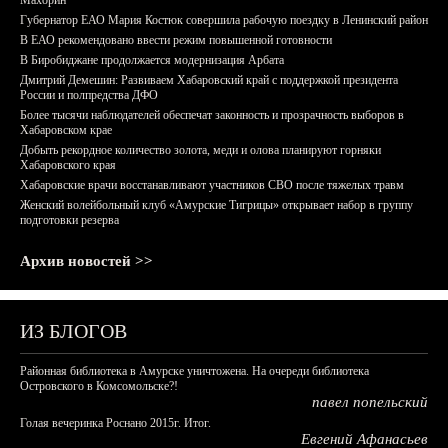
Махорин
Губернатор ЕАО Мария Костюк совершила рабочую поездку в Ленинский район
В ЕАО рекомендовано ввести режим повышенной готовности
В Биробиджане продолжается модернизация Арбата
Дмитрий Демешин: Развиваем Хабаровский край с поддержкой президента
России и полпредства ДФО
Более тысячи наблюдателей обеспечат законность и прозрачность выборов в
Хабаровском крае
Добыть рекордное количество золота, меди и олова планируют горняки
Хабаровского края
Хабаровские врачи восстанавливают участников СВО после тяжелых травм
Женский волейбольный клуб «Амурские Тигрицы» открывает набор в группу
подготовки резерва
Архив новостей >>
ИЗ БЛОГОВ
Районная библиотека в Амурске уничтожена. На очереди библиотека
Островского в Комсомольске?!
павел попельский
Голая вечеринка Роснано 2015г. Итог.
Евгений Афанасьев