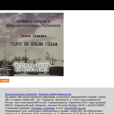
Пользовательское соглашение
,
Политика конфиденциальности
На данном сайте распространяется информация электронного периодического издания «Дебри-
ДВ» со знаком «Дебри-ДВ». 16+ Учредитель: Пронякин К.А. (член Союза журналистов
России, член Союза писателей России). Главный редактор: Харитонова И.Ю. Адрес редакции:
680032, Хабаровский край, Хабаровск, проспект 60-летия Октября, 88-46, т./ф.84212296081.
Электронная приемная:
Отправить сообщение
. E-mail:
editor@debri-dv.com
Редакционный совет электронного периодического издания «Дебри-ДВ» (на общественных
началах): К.А. Пронякин, И.Ю. Харитонова, А.Э. Мирмович, Ю.Н. Юрьев, Ю.В. Ковалев,