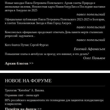
Новые находки Павла Петровича Попельского: Архив газеты Природа и
аномальные явления, Неизвестная карта НижнеАмурЛага и Последние выставки
автора в Амурске по 2025
павел попельский
Официальные публикации Павла Петровича Попельского 2023-2025 в Болгарии,
в газетах Тихоокеанская Звезда и Наш Город Амурск
павел попельский
Комсомольск официально продолжает отмечать День памяти жертв сталинских
репрессий: задумаемся...
павел попельский
Кого боится Путин: Сергей Фургал
Евгений Афанасьев
Повышение платы в автобусах за проезд: кто виноват, и что делать?
Олег Паньков
Архив блогов >>
НОВОЕ НА ФОРУМЕ
Трилогия "Китобои" А. Вахова.
Охранник спит - смена идёт
80% российского медиаконтента это телевидение для пациентов психдиспансера
и наркологии.
Перейти на форум >>