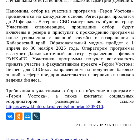
личная наша ответственность, - заключил Дмитрий Демешин.
Напомним, отбор на участие в программе «Герои Vостока»
производится на конкурсной основе. Регистрация продлится
до 21 февраля. Ветераны СВО смогут начать обучение сразу.
Участники спецоперации, прошедшие отбор, будут
включены в резерв и приступят к прохождению программы
после увольнения с военной службы и возвращения в
Хабаровский край. Образовательный модуль пройдет с 1
апреля по 30 ноября 2025 года. Оператором программы
выступит Дальневосточный институт управления - филиал
РАНХиГС. Участники программы получат возможность
принять участие в факультативном проекте «Герои Vостока:
Бизнес для СВОих», направленном на получение базовых
знаний в сфере предпринимательства и первичных навыков
ведения бизнеса.
Требования к участникам отбора на обучение в программе
«Герои Vостока», а также контакты социальных
координаторов размещены по ссылке
https://www.khabkrai.ru/events/important/205310
.
21.01.2025 09:16:00 +1100
Новости
,
Хабаровск
,
Хабаровский край