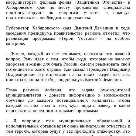
координаторам филиала фонда «Защитники Отечества» в
Хабаровском крае по месту проживания. Специалисты
проконсультируют по вопросам участия и помогут
подготовить все необходимые документы.
Губернатор Хабаровского края Дмитрий Демешин в ходе
заседания президиума правительства региона отметил, что
реализация программы «Герои Vостока» - на особом
контроле.
- Думаю, каждый из нас понимает, насколько это важный
вопрос. Речь идёт о том, чтобы люди, которые не жалеют
здоровья и жизни для блага России, смогли реализовать свой
потенциал на благо страны. Как сказал Президент Владимир
Владимирович Путин: «Если не на таких людей, как эти,
опираться, то на кого?», - подчеркнул Дмитрий Демешин.
Глава региона добавил, что задача руководителей
муниципалитетов - донести информацию о возможности
обучения до каждого потенциального кандидата, чтобы
каждый из них знал о том, куда подать заявку и какие
перспективы перед ним открывает программа.
- Я попрошу глав муниципальных образований и
исполнительных органов края очень внимательно отнестись к
тем героям, которые будут у вас проходить стажировку. Это