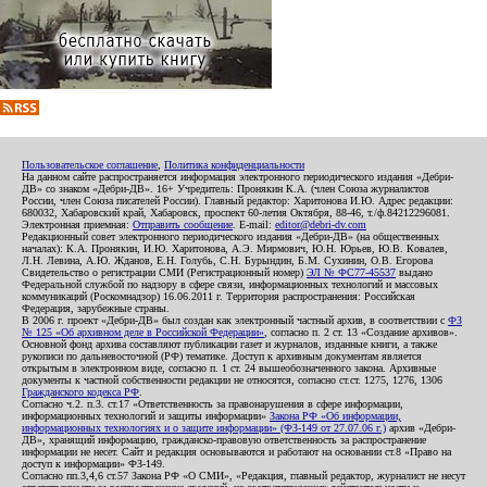
Пользовательское соглашение
,
Политика конфиденциальности
На данном сайте распространяется информация электронного периодического издания «Дебри-
ДВ» со знаком «Дебри-ДВ». 16+ Учредитель: Пронякин К.А. (член Союза журналистов
России, член Союза писателей России). Главный редактор: Харитонова И.Ю. Адрес редакции:
680032, Хабаровский край, Хабаровск, проспект 60-летия Октября, 88-46, т./ф.84212296081.
Электронная приемная:
Отправить сообщение
. E-mail:
editor@debri-dv.com
Редакционный совет электронного периодического издания «Дебри-ДВ» (на общественных
началах): К.А. Пронякин, И.Ю. Харитонова, А.Э. Мирмович, Ю.Н. Юрьев, Ю.В. Ковалев,
Л.Н. Левина, А.Ю. Жданов, Е.Н. Голубь, С.Н. Бурындин, Б.М. Сухинин, О.В. Егорова
Свидетельство о регистрации СМИ (Регистрационный номер)
ЭЛ № ФС77-45537
выдано
Федеральной службой по надзору в сфере связи, информационных технологий и массовых
коммуникаций (Роскомнадзор) 16.06.2011 г. Территория распространения: Российская
Федерация, зарубежные страны.
В 2006 г. проект «Дебри-ДВ» был создан как электронный частный архив, в соответствии с
ФЗ
№ 125 «Об архивном деле в Российской Федерации»
, согласно п. 2 ст. 13 «Создание архивов».
Основной фонд архива составляют публикации газет и журналов, изданные книги, а также
рукописи по дальневосточной (РФ) тематике. Доступ к архивным документам является
открытым в электронном виде, согласно п. 1 ст. 24 вышеобозначенного закона. Архивные
документы к частной собственности редакции не относятся, согласно ст.ст. 1275, 1276, 1306
Гражданского кодекса РФ
.
Согласно ч.2. п.3. ст.17 «Ответственность за правонарушения в сфере информации,
информационных технологий и защиты информации»
Закона РФ «Об информации,
информационных технологиях и о защите информации» (ФЗ-149 от 27.07.06 г.)
архив «Дебри-
ДВ», хранящий информацию, гражданско-правовую ответственность за распространение
информации не несет. Сайт и редакция основываются и работают на основании ст.8 «Право на
доступ к информации» ФЗ-149.
Согласно пп.3,4,6 ст.57 Закона РФ «О СМИ», «Редакция, главный редактор, журналист не несут