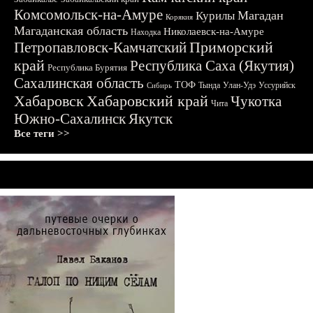
Комсомольск-на-Амуре
Магадан
Курилы
Корякия
Магаданская область
Николаевск-на-Амуре
Находка
Приморский
Петропавловск-Камчатский
край
Республика Саха (Якутия)
Республика Бурятия
Сахалинская область
ТОФ
Тында
Улан-Удэ
Уссурийск
Сибирь
Хабаровск
Хабаровский край
Чукотка
Чита
Южно-Сахалинск
Якутск
Все теги >>