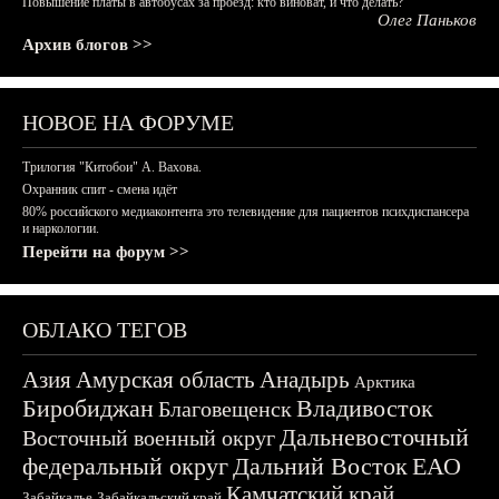
Повышение платы в автобусах за проезд: кто виноват, и что делать?
Олег Паньков
Архив блогов >>
НОВОЕ НА ФОРУМЕ
Трилогия "Китобои" А. Вахова.
Охранник спит - смена идёт
80% российского медиаконтента это телевидение для пациентов психдиспансера
и наркологии.
Перейти на форум >>
ОБЛАКО ТЕГОВ
Азия
Амурская область
Анадырь
Арктика
Биробиджан
Владивосток
Благовещенск
Дальневосточный
Восточный военный округ
федеральный округ
Дальний Восток
ЕАО
Камчатский край
Забайкалье
Забайкальский край