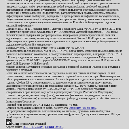
ответственности за распространение сведений, не соответствующих действительности и
порочащих честь и достоинство граждан и организаций, либо ущемляющих права и законные
интересы граждан, либо представляющих собой злоупотребление свободой массовой
информации и (или) правами журналиста: ...если они являются дословным воспроизведением
сообщений и материалов или их фрагментов, распространенных другим средством массовой
информации (а также сообщения, переданные в пресс-релизах и информация государственных,
общественных организаций и объединений), которое может быть установлено и привлечено к
ответственности за данное нарушение законодательства Российской Федерации о средствах
массовой информации».
Согласно абз.3, п.13 Постановления Пленума Верховного Суда РФ №16 от 15 июня 2010 года
«О практике применения судами Закона РФ «О средствах массовой информации», «по делам,
вытекающим из содержания распространенной информации, распространитель не является
надлежащим ответчиком, поскольку исходя из положений Закона РФ «О средствах массовой
информации» не вправе вмешиваться в деятельность редакции, в ходе которой определяется
содержание сообщений и материалов».
Воспользуйтесь «Правом на ответ» (ст.46 Закона РФ «О СМИ»).
«В соответствии с положением ч.3 ст.196 ГПК РФ, обязанность компенсации морального вреда
подлежит возложению на авторов, а по опубликованию опровержения, в порядке ч.2 ст.152 ГК
РФ - на учредителя и главного редактор», - из апелляционного определения Хабаровского
краевого суда от 22.08.2012 г. (дело №33-5325/2012) председательствующего И.И.Куликовой,
судей С.И.Дорожко, Н.В.Пестовой.
Мнения авторов материалов не всегда совпадают с позицией редакции. Редакция не вступает в
переписку с авторами.
Редакция не несет ответственность за содержание внешних ссылок и комментариев. За них
ответственны, соответственно, исключительно их правообладатели и авторы. Комментарии на
сайте приравнены к выражению мнения. Блоги и форум не входят в электронное периодическое
издание «Дебри-ДВ», ответственность за достоверность и наполняемость несут авторы.
Политические опросы/голосования проводятся согласно ч.2. ст.46 «Опросы общественного
мнения» Федерального закона от 12.06.2002 г. № 67-ФЗ «Об основных гарантиях
избирательных прав и права на участие в референдуме граждан Российской Федерации»;
считать, там где не указано: лицо (лица), заказавшее (заказавших) проведение опроса и
оплатившее (оплативших) указанную публикацию (обнародование) - едино - сайт, без оплаты -
безвозмездно/бесплатно.
Часовой пояс сервера UTC+11 (AEST), фактически +8 мск.
Если вы обнаружили ошибки на сайте, пожалуйста,
сообщите нам об этом
.
Распространение информации о политической, социальной, духовной жизни общества,
публикации на актуальные темы, просветительские функции. Для мужчин и женщин. 16+ для
детей старше 16 лет.
СМИ не получает субсидий.
Адреса сайта:
DEBRI-DV.COM
,
DEBRI-DV.RU
.