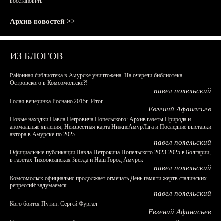
восстановить
Архив новостей >>
ИЗ БЛОГОВ
Районная библиотека в Амурске уничтожена. На очереди библиотека
Островского в Комсомольске?!
павел попельский
Голая вечеринка Роснано 2015г. Итог.
Евгений Афанасьев
Новые находки Павла Петровича Попельского: Архив газеты Природа и
аномальные явления, Неизвестная карта НижнеАмурЛага и Последние выставки
автора в Амурске по 2025
павел попельский
Официальные публикации Павла Петровича Попельского 2023-2025 в Болгарии,
в газетах Тихоокеанская Звезда и Наш Город Амурск
павел попельский
Комсомольск официально продолжает отмечать День памяти жертв сталинских
репрессий: задумаемся...
павел попельский
Кого боится Путин: Сергей Фургал
Евгений Афанасьев