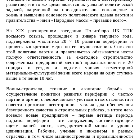
развитию, и в то же время является актуальной политической
задачей, нацеленной на последовательное воплощение в
жизнь и выявление основного политического идеала партии и
правительства – идеи «Народные массы – превыше всего».
На XIX расширенном заседании Политбюро ЦК ТПК
восьмого созыва, прошедшем в январе текущего года,
подтверждена «политика 20 × 10 развития периферии» и
приняты конкретные меры по ее осуществлению. Согласно
этой политике партия и правительство обязываются нести
полную ответственность за ежегодное строительство
современных предприятий местной промышленности в 20
городах и уездах и подъема уровня элементарной
материально-культурной жизни всего народа на одну ступень
выше в течение 10 лет.
Воины-строители, стоящие в авангарде борьбы за
осуществление политики развития периферии, с честью
партии и армии, с необычайным чувством ответственности и
совести прилагали всесторонние усилия для обеспечения
безупречного качества в строительных работах, в итоге чего
возвели новые предприятия – первые детища периода
подъема периферии – эти сооружения, соответствующие
идеям нашей эпохи, государственной мощи и уровню
цивилизации. Рабочие, ученые и инженеры в разных
отраслях, в том числе машиностроения и промышленности