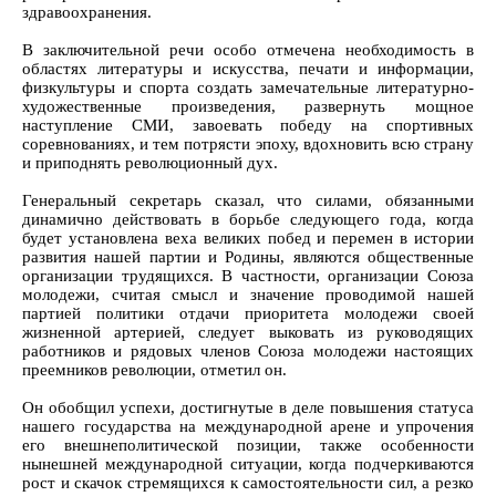
здравоохранения.
В заключительной речи особо отмечена необходимость в
областях литературы и искусства, печати и информации,
физкультуры и спорта создать замечательные литературно-
художественные произведения, развернуть мощное
наступление СМИ, завоевать победу на спортивных
соревнованиях, и тем потрясти эпоху, вдохновить всю страну
и приподнять революционный дух.
Генеральный секретарь сказал, что силами, обязанными
динамично действовать в борьбе следующего года, когда
будет установлена веха великих побед и перемен в истории
развития нашей партии и Родины, являются общественные
организации трудящихся. В частности, организации Союза
молодежи, считая смысл и значение проводимой нашей
партией политики отдачи приоритета молодежи своей
жизненной артерией, следует выковать из руководящих
работников и рядовых членов Союза молодежи настоящих
преемников революции, отметил он.
Он обобщил успехи, достигнутые в деле повышения статуса
нашего государства на международной арене и упрочения
его внешнеполитической позиции, также особенности
нынешней международной ситуации, когда подчеркиваются
рост и скачок стремящихся к самостоятельности сил, а резко