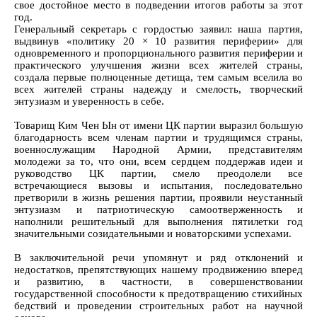
свое достойное место в подведении итогов работы за этот
год.
Генеральный секретарь с гордостью заявил: наша партия,
выдвинув «политику 20 × 10 развития периферии» для
одновременного и пропорционального развития периферии и
практического улучшения жизни всех жителей страны,
создала первые полноценные детища, тем самым вселила во
всех жителей страны надежду и смелость, творческий
энтузиазм и уверенность в себе.
Товарищ Ким Чен Ын от имени ЦК партии выразил большую
благодарность всем членам партии и трудящимся страны,
военнослужащим Народной Армии, представителям
молодежи за то, что они, всем сердцем поддержав идеи и
руководство ЦК партии, смело преодолели все
встречающиеся вызовы и испытания, последовательно
претворили в жизнь решения партии, проявили неустанный
энтузиазм и патриотическую самоотверженность и
наполнили решительный для выполнения пятилетки год
значительными созидательными и новаторскими успехами.
В заключительной речи упомянут и ряд отклонений и
недостатков, препятствующих нашему продвижению вперед
и развитию, в частности, в совершенствовании
государственной способности к предотвращению стихийных
бедствий и проведении строительных работ на научной