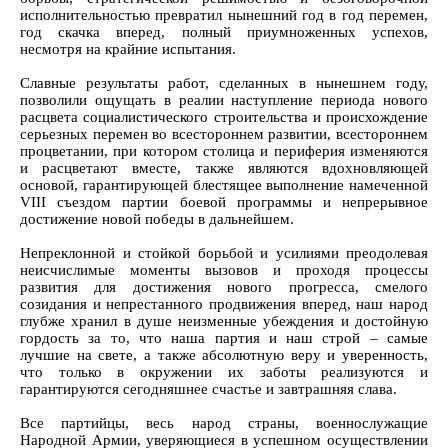
исполнительностью превратил нынешний год в год перемен,
год скачка вперед, полный приумноженных успехов,
несмотря на крайние испытания.
Славные результаты работ, сделанных в нынешнем году,
позволили ощущать в реалии наступление периода нового
расцвета социалистического строительства и происхождение
серьезных перемен во всестороннем развитии, всестороннем
процветании, при котором столица и периферия изменяются
и расцветают вместе, также являются вдохновляющей
основой, гарантирующей блестящее выполнение намеченной
VIII съездом партии боевой программы и непрерывное
достижение новой победы в дальнейшем.
Непреклонной и стойкой борьбой и усилиями преодолевая
неисчислимые моменты вызовов и проходя процессы
развития для достижения нового прогресса, смелого
созидания и непрестанного продвижения вперед, наш народ
глубже хранил в душе неизменные убеждения и достойную
гордость за то, что наша партия и наш строй – самые
лучшие на свете, а также абсолютную веру и уверенность,
что только в окружении их заботы реализуются и
гарантируются сегодняшнее счастье и завтрашняя слава.
Все партийцы, весь народ страны, военнослужащие
Народной Армии, уверяющиеся в успешном осуществлении