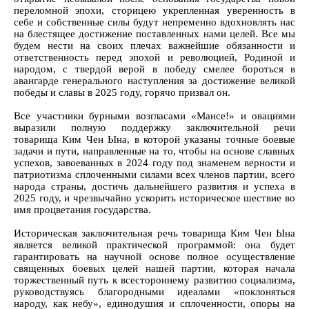
переломной эпохи, сторицею укрепленная уверенность в
себе и собственные силы будут непременно вдохновлять нас
на блестящее достижение поставленных нами целей. Все мы
будем нести на своих плечах важнейшие обязанности и
ответственность перед эпохой и революцией, Родиной и
народом, с твердой верой в победу смелее бороться в
авангарде генерального наступления за достижение великой
победы и славы в 2025 году, горячо призвал он.
Все участники бурными возгласами «Мансе!» и овациями
выразили полную поддержку заключительной речи
товарища Ким Чен Ына, в которой указаны точные боевые
задачи и пути, направленные на то, чтобы на основе славных
успехов, завоеванных в 2024 году под знаменем верности и
патриотизма сплоченными силами всех членов партии, всего
народа страны, достичь дальнейшего развития и успеха в
2025 году, и чрезвычайно ускорить историческое шествие во
имя процветания государства.
Историческая заключительная речь товарища Ким Чен Ына
является великой практической программой: она будет
гарантировать на научной основе полное осуществление
священных боевых целей нашей партии, которая начала
торжественный путь к всестороннему развитию социализма,
руководствуясь благородными идеалами «поклоняться
народу, как небу», единодушия и сплоченности, опоры на