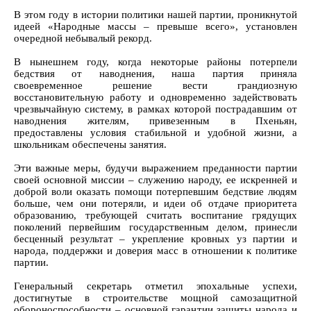
В этом году в истории политики нашей партии, проникнутой
идеей «Народные массы – превыше всего», установлен
очередной небывалый рекорд.
В нынешнем году, когда некоторые районы потерпели
бедствия от наводнения, наша партия приняла
своевременное решение вести грандиозную
восстановительную работу и одновременно задействовать
чрезвычайную систему, в рамках которой пострадавшим от
наводнения жителям, привезенным в Пхеньян,
предоставлены условия стабильной и удобной жизни, а
школьникам обеспечены занятия.
Эти важные меры, будучи выражением преданности партии
своей основной миссии – служению народу, ее искренней и
доброй воли оказать помощи потерпевшим бедствие людям
больше, чем они потеряли, и идеи об отдаче приоритета
образованию, требующей считать воспитание грядущих
поколений первейшим государственным делом, принесли
бесценный результат – укрепление кровных уз партии и
народа, поддержки и доверия масс в отношении к политике
партии.
Генеральный секретарь отметил эпохальные успехи,
достигнутые в строительстве мощной самозащитной
обороноспособности – основной гарантии защиты народа и