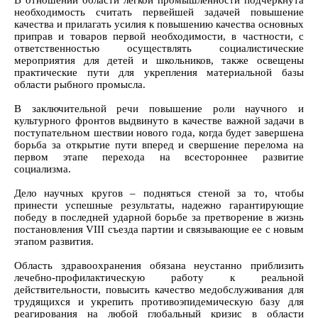
В отношении области легкой промышленности подчеркнута
необходимость считать первейшей задачей повышение
качества и прилагать усилия к повышению качества основных
приправ и товаров первой необходимости, в частности, с
ответственностью осуществлять социалистические
мероприятия для детей и школьников, также освещены
практические пути для укрепления материальной базы
области рыбного промысла.
В заключительной речи повышение роли научного и
культурного фронтов выдвинуто в качестве важной задачи в
поступательном шествии нового года, когда будет завершена
борьба за открытие пути вперед и свершение перелома на
первом этапе перехода на всестороннее развитие
социализма.
Дело научных кругов – подняться стеной за то, чтобы
принести успешные результаты, надежно гарантирующие
победу в последней ударной борьбе за претворение в жизнь
постановления VIII съезда партии и связывающие ее с новым
этапом развития.
Область здравоохранения обязана неустанно приблизить
лечебно-профилактическую работу к реальной
действительности, повысить качество медобслуживания для
трудящихся и укрепить противоэпидемическую базу для
реагирования на любой глобальный кризис в области