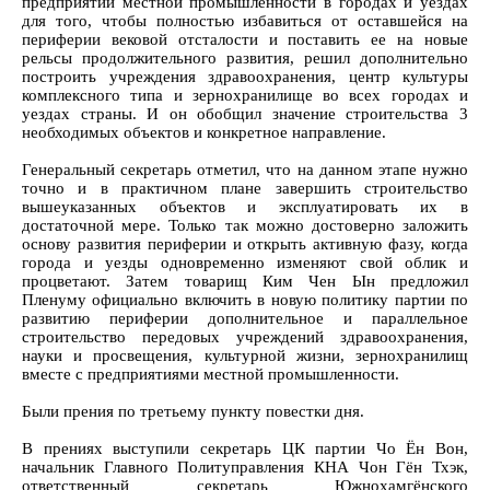
предприятий местной промышленности в городах и уездах
для того, чтобы полностью избавиться от оставшейся на
периферии вековой отсталости и поставить ее на новые
рельсы продолжительного развития, решил дополнительно
построить учреждения здравоохранения, центр культуры
комплексного типа и зернохранилище во всех городах и
уездах страны. И он обобщил значение строительства 3
необходимых объектов и конкретное направление.
Генеральный секретарь отметил, что на данном этапе нужно
точно и в практичном плане завершить строительство
вышеуказанных объектов и эксплуатировать их в
достаточной мере. Только так можно достоверно заложить
основу развития периферии и открыть активную фазу, когда
города и уезды одновременно изменяют свой облик и
процветают. Затем товарищ Ким Чен Ын предложил
Пленуму официально включить в новую политику партии по
развитию периферии дополнительное и параллельное
строительство передовых учреждений здравоохранения,
науки и просвещения, культурной жизни, зернохранилищ
вместе с предприятиями местной промышленности.
Были прения по третьему пункту повестки дня.
В прениях выступили секретарь ЦК партии Чо Ён Вон,
начальник Главного Политуправления КНА Чон Гён Тхэк,
ответственный секретарь Южнохамгёнского