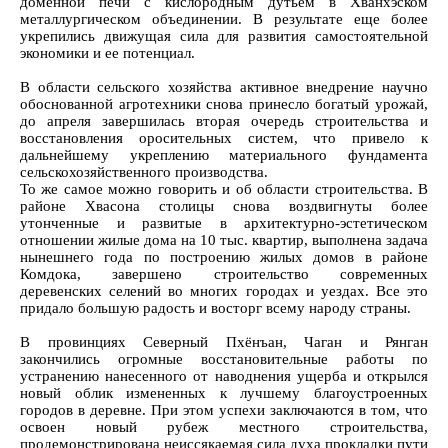
доменной печи с кислородным дутьем в Хванхэском
металлургическом объединении. В результате еще более
укрепились движущая сила для развития самостоятельной
экономики и ее потенциал.
В области сельского хозяйства активное внедрение научно
обоснованной агротехники снова принесло богатый урожай,
до апреля завершилась вторая очередь строительства и
восстановления оросительных систем, что привело к
дальнейшему укреплению материального фундамента
сельскохозяйственного производства.
То же самое можно говорить и об области строительства. В
районе Хвасона столицы снова воздвигнуты более
утонченные и развитые в архитектурно-эстетическом
отношении жилые дома на 10 тыс. квартир, выполнена задача
нынешнего года по построению жилых домов в районе
Комдока, завершено строительство современных
деревенских селений во многих городах и уездах. Все это
придало большую радость и восторг всему народу страны.
В провинциях Северный Пхёнъан, Чаган и Рянган
закончились огромные восстановительные работы по
устранению нанесенного от наводнения ущерба и открылся
новый облик измененных к лучшему благоустроенных
городов в деревне. При этом успехи заключаются в том, что
освоен новый рубеж местного строительства,
продемонстрирована неиссякаемая сила духа прокладки пути