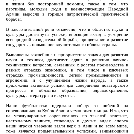
в жизни без посторонней помощи, также в том, что
партийцы, молодые люди и военнослужащие Народной
Армии выросли в горниле патриотической практической
борьбы.
В заключительной речи отмечено, что в областях науки и
культуры достигнуты успехи, вносящие вклад в ускорение
всенародной созидательной борьбы, процветание и развитие
государства, повышение внушительного облика страны.
Выполнены важнейшие и приоритетные задачи для развития
науки и техники, достигнут сдвиг в решении научно-
технических вопросов, связанных с ростом производства в
разных отраслях экономики, в том числе в ключевых
отраслях промышленности, легкой промышленности и
агрономии, и с улучшением жизни народа, а также
приложены активные усилия для совершения новаторского
прогресса в областях образования, здравоохранения,
культуры, литературы и искусства.
Наши футболистки одержали победу за победой на
соревнованиях на Кубок Азии и чемпионатах мира. И то, что
на международных соревнованиях по тяжелой атлетике,
настольному теннису, тхэквондо и другим видам спорта
наши игроки уверенно взяли верх в Азии и во всем мире,
тоже является примечательными успехами, занимающими