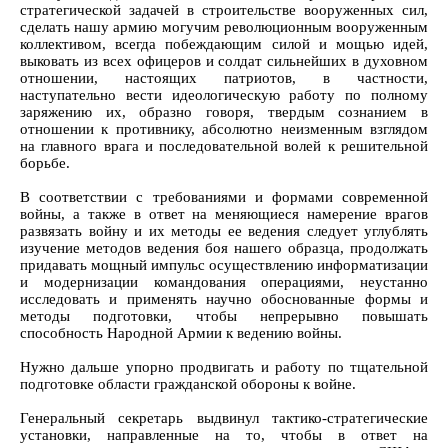
стратегической задачей в строительстве вооруженных сил,
сделать нашу армию могучим революционным вооруженным
коллективом, всегда побеждающим силой и мощью идей,
выковать из всех офицеров и солдат сильнейших в духовном
отношении, настоящих патриотов, в частности,
наступательно вести идеологическую работу по полному
заряжению их, образно говоря, твердым сознанием в
отношении к противнику, абсолютно неизменным взглядом
на главного врага и последовательной волей к решительной
борьбе.
В соответствии с требованиями и формами современной
войны, а также в ответ на меняющиеся намерение врагов
развязать войну и их методы ее ведения следует углублять
изучение методов ведения боя нашего образца, продолжать
придавать мощный импульс осуществлению информатизации
и модернизации командования операциями, неустанно
исследовать и применять научно обоснованные формы и
методы подготовки, чтобы непрерывно повышать
способность Народной Армии к ведению войны.
Нужно дальше упорно продвигать и работу по тщательной
подготовке области гражданской обороны к войне.
Генеральный секретарь выдвинул тактико-стратегические
установки, направленные на то, чтобы в ответ на