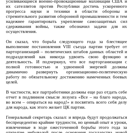
усиливающиеся военно-провокационные махинации США и
их сателлитов против Республики достичь ускоренного
прогресса науки и техники в области обороны и
стремительного развития оборонной промышленности и тем
надежнее гарантировать укрепление самозащитных сил
сдерживания войны, также обозначил задачи для их
осуществления.
Он сказал, что борьба следующего года за блестящее
выполнение постановления VIII съезда партии требует от
парторганизаций – политических штабов данных областей и
подразделений как никогда удвоить свою функцию и
деятельность. И подчеркнул, что все парторганизации с
полной готовностью и удвоенной энергией должны
динамично развернуть организационно-политическую
работу по обязательному достижению намеченных боевых
целей.
В частности, все партработники должны еще раз отдать себе
отчет в подлинном смысле лозунга «Все – на благо народа,
во всем – опираться на народ!» и посвятить всего себя делу
для народа, как этого желает ЦК партии.
Генеральный секретарь сказал: и впредь будут продолжаться
беспрецедентно крайние трудности, но ценный опыт и уроки,
извлеченные в ходе ожесточенной борьбы этого года за
открытие небывалой после основания государства новой