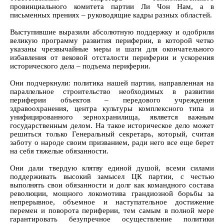
провинциального комитета партии Ли Чон Нам, а в
письменных прениях – руководящие кадры разных областей.
Выступившие выразили абсолютную поддержку и одобрили
великую программу развития периферии, в которой четко
указаны чрезвычайные меры и шаги для окончательного
избавления от вековой отсталости периферии и ускорения
исторического дела – подъема периферии.
Они подчеркнули: политика нашей партии, направленная на
параллельное строительство необходимых в развитии
периферии объектов – передового учреждения
здравоохранения, центра культуры комплексного типа и
унифицированного зернохранилища, является важным
государственным делом. На такое историческое дело может
решиться только Генеральный секретарь, который, считая
заботу о народе своим призванием, ради него все еще берет
на себя тяжелые обязанности.
Они дали твердую клятву единой душой, всеми силами
поддерживать высокий замысел ЦК партии, с честью
выполнять свои обязанности и долг как командного состава
революции, мощного локомотива грандиозной борьбы за
непрерывное, объемное и наступательное достижение
перемен и поворота периферии, тем самым в полной мере
гарантировать безупречное осуществление политики