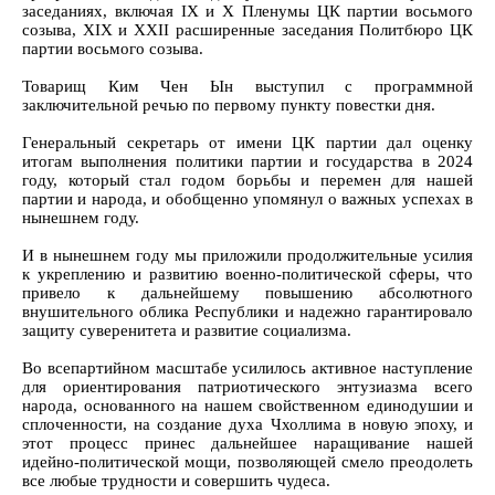
заседаниях, включая IX и X Пленумы ЦК партии восьмого
созыва, XIX и XXII расширенные заседания Политбюро ЦК
партии восьмого созыва.
Товарищ Ким Чен Ын выступил с программной
заключительной речью по первому пункту повестки дня.
Генеральный секретарь от имени ЦК партии дал оценку
итогам выполнения политики партии и государства в 2024
году, который стал годом борьбы и перемен для нашей
партии и народа, и обобщенно упомянул о важных успехах в
нынешнем году.
И в нынешнем году мы приложили продолжительные усилия
к укреплению и развитию военно-политической сферы, что
привело к дальнейшему повышению абсолютного
внушительного облика Республики и надежно гарантировало
защиту суверенитета и развитие социализма.
Во всепартийном масштабе усилилось активное наступление
для ориентирования патриотического энтузиазма всего
народа, основанного на нашем свойственном единодушии и
сплоченности, на создание духа Чхоллима в новую эпоху, и
этот процесс принес дальнейшее наращивание нашей
идейно-политической мощи, позволяющей смело преодолеть
все любые трудности и совершить чудеса.