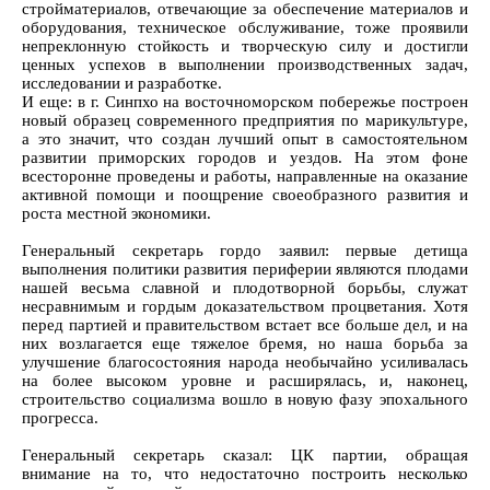
стройматериалов, отвечающие за обеспечение материалов и
оборудования, техническое обслуживание, тоже проявили
непреклонную стойкость и творческую силу и достигли
ценных успехов в выполнении производственных задач,
исследовании и разработке.
И еще: в г. Синпхо на восточноморском побережье построен
новый образец современного предприятия по марикультуре,
а это значит, что создан лучший опыт в самостоятельном
развитии приморских городов и уездов. На этом фоне
всесторонне проведены и работы, направленные на оказание
активной помощи и поощрение своеобразного развития и
роста местной экономики.
Генеральный секретарь гордо заявил: первые детища
выполнения политики развития периферии являются плодами
нашей весьма славной и плодотворной борьбы, служат
несравнимым и гордым доказательством процветания. Хотя
перед партией и правительством встает все больше дел, и на
них возлагается еще тяжелое бремя, но наша борьба за
улучшение благосостояния народа необычайно усиливалась
на более высоком уровне и расширялась, и, наконец,
строительство социализма вошло в новую фазу эпохального
прогресса.
Генеральный секретарь сказал: ЦК партии, обращая
внимание на то, что недостаточно построить несколько