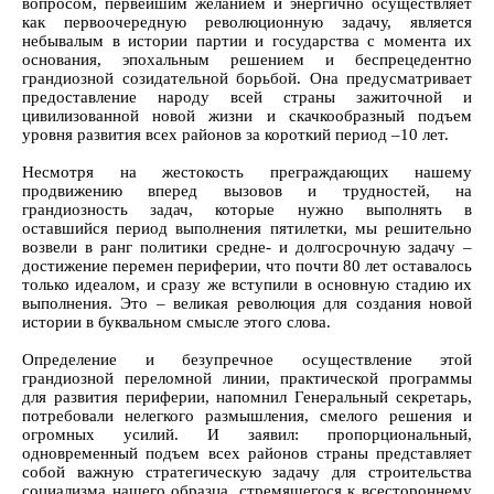
вопросом, первейшим желанием и энергично осуществляет
как первоочередную революционную задачу, является
небывалым в истории партии и государства с момента их
основания, эпохальным решением и беспрецедентно
грандиозной созидательной борьбой. Она предусматривает
предоставление народу всей страны зажиточной и
цивилизованной новой жизни и скачкообразный подъем
уровня развития всех районов за короткий период –10 лет.
Несмотря на жестокость преграждающих нашему
продвижению вперед вызовов и трудностей, на
грандиозность задач, которые нужно выполнять в
оставшийся период выполнения пятилетки, мы решительно
возвели в ранг политики средне- и долгосрочную задачу –
достижение перемен периферии, что почти 80 лет оставалось
только идеалом, и сразу же вступили в основную стадию их
выполнения. Это – великая революция для создания новой
истории в буквальном смысле этого слова.
Определение и безупречное осуществление этой
грандиозной переломной линии, практической программы
для развития периферии, напомнил Генеральный секретарь,
потребовали нелегкого размышления, смелого решения и
огромных усилий. И заявил: пропорциональный,
одновременный подъем всех районов страны представляет
собой важную стратегическую задачу для строительства
социализма нашего образца, стремящегося к всестороннему