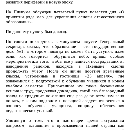
развития периферии в новую эпоху.
На Пленуме обсужден четвертый пункт повестки дня «О
принятии ряда мер для укрепления основы отечественного
образования».
По данному пункту был доклад.
По словам докладчика, в минувшем августе Генеральный
секретарь сказал, что образование – это государственное
дело №1, в котором никогда не может быть уступки, даже
если, как говорится, обрушится небо, принял особые
мероприятия для того, чтобы все учащиеся пострадавших от
наводнения районов, находясь в Пхеньяне, смогли
продолжать учебу. После он лично посетил временные
классы, устроенные в гостинице «25 апреля», где
ознакомился с подготовкой к обучению учащихся в новом
учебном семестре. Приложенные им такие бесконечные
усилия и труд, продолжал докладчик, такой его благородный
взгляд на грядущие поколения еще раз дают всем нам ясно
понять, с каким подходом и позицией следует относиться к
вопросу обучения учащихся, вопросу обеспечения
педагогических условий.
Упомянув о том, что в настоящее время актуальным
вопросом, встающим в прославлении нашей страны как