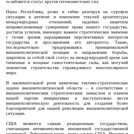
ослабляется статус кругов гегемонистских сил.
Наша Республика, резво и гибко реагируя на суровую
ситуацию в регионе и изменение текучей архитектуры
международных отношений, надежно защитила
неприкосновенные суверенные права нашего государства,
достигла успехов, имеющих важное стратегическое значение
с точки зрения наращивания перспективных интересов
государства и прославления его авторитета. Также,
последовательно придерживаясь принципиальной
внешнеполитической позиции и направления борьбы,
закрепила за собой свой статус на международной арене как
типичные и мощные самостоятельные силы, как могучий
локомотив строительства справедливого многополярного
мира.
В заключительной речи намечены тактико-стратегические
задачи внешнеполитической области – в соответствии с
внешнеполитическим стратегическим замыслом и планом
нашей партии инициативно и наступательно вести
внешнеполитическую деятельность для создания более
благоприятной для нашей революции внешнеполитической
ситуации.
США являются самым реакционным государством,
считающим антикоммунизм неизменной государственной
политикой. Действительность, когда альянс США, Японии и