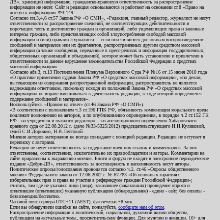
ДВ», хранящий информацию, гражданско-правовую ответственность за распространение
информации не несет. Сайт и редакция основываются и работают на основании ст.8 «Право на
доступ к информации» ФЗ-149.
Согласно пп.3,4,6 ст.57 Закона РФ «О СМИ», «Редакция, главный редактор, журналист не несут
ответственности за распространение сведений, не соответствующих действительности и
порочащих честь и достоинство граждан и организаций, либо ущемляющих права и законные
интересы граждан, либо представляющих собой злоупотребление свободой массовой
информации и (или) правами журналиста: ...если они являются дословным воспроизведением
сообщений и материалов или их фрагментов, распространенных другим средством массовой
информации (а также сообщения, переданные в пресс-релизах и информация государственных,
общественных организаций и объединений), которое может быть установлено и привлечено к
ответственности за данное нарушение законодательства Российской Федерации о средствах
массовой информации».
Согласно абз.3, п.13 Постановления Пленума Верховного Суда РФ №16 от 15 июня 2010 года
«О практике применения судами Закона РФ «О средствах массовой информации», «по делам,
вытекающим из содержания распространенной информации, распространитель не является
надлежащим ответчиком, поскольку исходя из положений Закона РФ «О средствах массовой
информации» не вправе вмешиваться в деятельность редакции, в ходе которой определяется
содержание сообщений и материалов».
Воспользуйтесь «Правом на ответ» (ст.46 Закона РФ «О СМИ»).
«В соответствии с положением ч.3 ст.196 ГПК РФ, обязанность компенсации морального вреда
подлежит возложению на авторов, а по опубликованию опровержения, в порядке ч.2 ст.152 ГК
РФ - на учредителя и главного редактор», - из апелляционного определения Хабаровского
краевого суда от 22.08.2012 г. (дело №33-5325/2012) председательствующего И.И.Куликовой,
судей С.И.Дорожко, Н.В.Пестовой.
Мнения авторов материалов не всегда совпадают с позицией редакции. Редакция не вступает в
переписку с авторами.
Редакция не несет ответственность за содержание внешних ссылок и комментариев. За них
ответственны, соответственно, исключительно их правообладатели и авторы. Комментарии на
сайте приравнены к выражению мнения. Блоги и форум не входят в электронное периодическое
издание «Дебри-ДВ», ответственность за достоверность и наполняемость несут авторы.
Политические опросы/голосования проводятся согласно ч.2. ст.46 «Опросы общественного
мнения» Федерального закона от 12.06.2002 г. № 67-ФЗ «Об основных гарантиях
избирательных прав и права на участие в референдуме граждан Российской Федерации»;
считать, там где не указано: лицо (лица), заказавшее (заказавших) проведение опроса и
оплатившее (оплативших) указанную публикацию (обнародование) - едино - сайт, без оплаты -
безвозмездно/бесплатно.
Часовой пояс сервера UTC+11 (AEST), фактически +8 мск.
Если вы обнаружили ошибки на сайте, пожалуйста,
сообщите нам об этом
.
Распространение информации о политической, социальной, духовной жизни общества,
публикации на актуальные темы, просветительские функции. Для мужчин и женщин. 16+ для