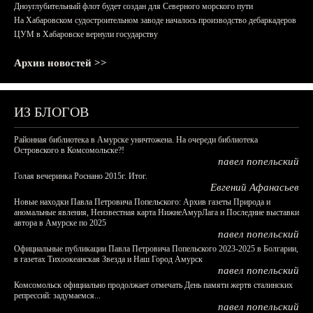
Дноуглубительный флот будет создан для Северного морского пути
На Хабаровском судостроительном заводе началось производство дебаркадеров
ЦУМ в Хабаровске вернули государству
Архив новостей >>
ИЗ БЛОГОВ
Районная библиотека в Амурске уничтожена. На очереди библиотека
Островского в Комсомольске?!
павел попельский
Голая вечеринка Роснано 2015г. Итог.
Евгений Афанасьев
Новые находки Павла Петровича Попельского: Архив газеты Природа и
аномальные явления, Неизвестная карта НижнеАмурЛага и Последние выставки
автора в Амурске по 2025
павел попельский
Официальные публикации Павла Петровича Попельского 2023-2025 в Болгарии,
в газетах Тихоокеанская Звезда и Наш Город Амурск
павел попельский
Комсомольск официально продолжает отмечать День памяти жертв сталинских
репрессий: задумаемся...
павел попельский