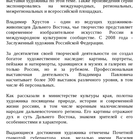
выставки художника по этой теме. Также произведения серии
экспонировались на международных, региональных,
межрегиональных и всероссийской площадках.
Владимир Хрустов - один из ведущих художников-
живописцев Дальнего Востока, чье творчество представляет
современное изобразительное искусство России в
международном культурном сообществе. С 2008 года -
Заслуженный художник Российской Федерации.
За десятилетия своей творческой деятельности он создал
богатое художественное наследие: картины, портреты,
пейзажи и натюрморты, хранящиеся в музеях и галереях не
только России, но и за рубежом. Профессиональная
выставочная деятельность Владимира Павловича
насчитывает более 300 выставок различного уровня, в том
числе 46 персональных.
Как рассказали в министерстве культуры края, полотна
художника посвящены природе, истории и современной
жизни россиян, в том числе коренным малочисленным
народам дальневосточного региона. Его картины отражают
дух и суть Дальнего Востока, знакомя зрителей с его
особенностями и характером.
Выдающиеся достижения художника отмечены Почетной
грамотой губернатора края, медалью имени Василия