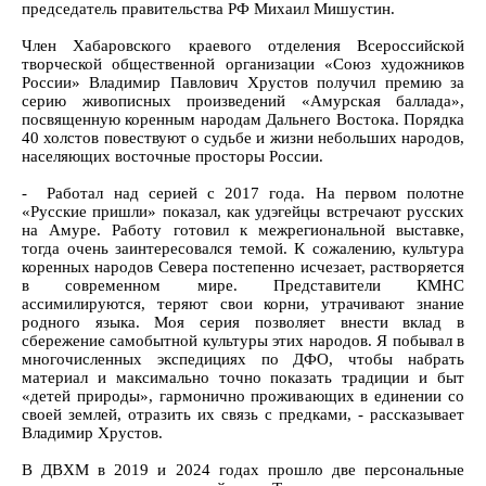
председатель правительства РФ Михаил Мишустин.
Член Хабаровского краевого отделения Всероссийской
творческой общественной организации «Союз художников
России» Владимир Павлович Хрустов получил премию за
серию живописных произведений «Амурская баллада»,
посвященную коренным народам Дальнего Востока. Порядка
40 холстов повествуют о судьбе и жизни небольших народов,
населяющих восточные просторы России.
- Работал над серией с 2017 года. На первом полотне
«Русские пришли» показал, как удэгейцы встречают русских
на Амуре. Работу готовил к межрегиональной выставке,
тогда очень заинтересовался темой. К сожалению, культура
коренных народов Севера постепенно исчезает, растворяется
в современном мире. Представители КМНС
ассимилируются, теряют свои корни, утрачивают знание
родного языка. Моя серия позволяет внести вклад в
сбережение самобытной культуры этих народов. Я побывал в
многочисленных экспедициях по ДФО, чтобы набрать
материал и максимально точно показать традиции и быт
«детей природы», гармонично проживающих в единении со
своей землей, отразить их связь с предками, - рассказывает
Владимир Хрустов.
В ДВХМ в 2019 и 2024 годах прошло две персональные