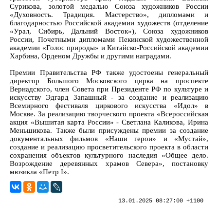
Сурикова, золотой медалью Союза художников России
«Духовность. Традиция. Мастерство», дипломами и
благодарностью Российской академии художеств (отделение
«Урал, Сибирь, Дальний Восток»), Союза художников
России, Почетными дипломами Пекинской художественной
академии «Голос природы» и Китайско-Российской академии
Харбина, Орденом Дружбы и другими наградами.
Премии Правительства РФ также удостоены генеральный
директор Большого Московского цирка на проспекте
Вернадского, член Совета при Президенте РФ по культуре и
искусству Эдгард Запашный - за создание и реализацию
Всемирного фестиваля циркового искусства «Идол» в
Москве. За реализацию творческого проекта «Всероссийская
акция «Вышитая карта России» - Светлана Каликова, Ирина
Меньшикова. Также были присуждены премии за создание
документальных фильмов «Наши герои» и «Мустай»,
создание и реализацию просветительского проекта в области
сохранения объектов культурного наследия «Общее дело.
Возрождение деревянных храмов Севера», постановку
мюзикла «Петр I».
13.01.2025 08:27:00 +1100