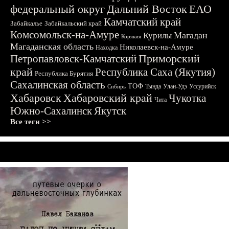
федеральный округ
Дальний Восток
ЕАО
Камчатский край
Забайкалье
Забайкальский край
Комсомольск-на-Амуре
Магадан
Курилы
Корякия
Магаданская область
Николаевск-на-Амуре
Находка
Приморский
Петропавловск-Камчатский
край
Республика Саха (Якутия)
Республика Бурятия
Сахалинская область
ТОФ
Тында
Улан-Удэ
Уссурийск
Сибирь
Хабаровск
Хабаровский край
Чукотка
Чита
Южно-Сахалинск
Якутск
Все теги >>