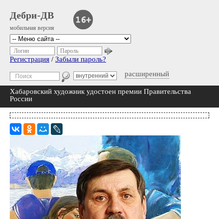
Дебри-ДВ
мобильная версия
Логин
Пароль
Регистрация
/
Забыли пароль?
расширенный
Хабаровский художник удостоен премии Правительства
России