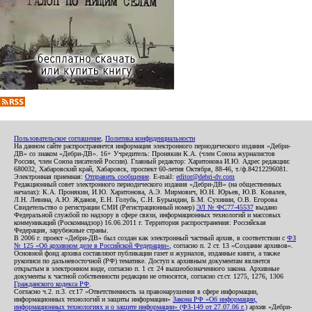
Пользовательское соглашение
,
Политика конфиденциальности
На данном сайте распространяется информация электронного периодического издания «Дебри-
ДВ» со знаком «Дебри-ДВ». 16+ Учредитель: Пронякин К.А. (член Союза журналистов
России, член Союза писателей России). Главный редактор: Харитонова И.Ю. Адрес редакции:
680032, Хабаровский край, Хабаровск, проспект 60-летия Октября, 88-46, т./ф.84212296081.
Электронная приемная:
Отправить сообщение
. E-mail:
editor@debri-dv.com
Редакционный совет электронного периодического издания «Дебри-ДВ» (на общественных
началах): К.А. Пронякин, И.Ю. Харитонова, А.Э. Мирмович, Ю.Н. Юрьев, Ю.В. Ковалев,
Л.Н. Левина, А.Ю. Жданов, Е.Н. Голубь, С.Н. Бурындин, Б.М. Сухинин, О.В. Егорова
Свидетельство о регистрации СМИ (Регистрационный номер)
ЭЛ № ФС77-45537
выдано
Федеральной службой по надзору в сфере связи, информационных технологий и массовых
коммуникаций (Роскомнадзор) 16.06.2011 г. Территория распространения: Российская
Федерация, зарубежные страны.
В 2006 г. проект «Дебри-ДВ» был создан как электронный частный архив, в соответствии с
ФЗ
№ 125 «Об архивном деле в Российской Федерации»
, согласно п. 2 ст. 13 «Создание архивов».
Основной фонд архива составляют публикации газет и журналов, изданные книги, а также
рукописи по дальневосточной (РФ) тематике. Доступ к архивным документам является
открытым в электронном виде, согласно п. 1 ст. 24 вышеобозначенного закона. Архивные
документы к частной собственности редакции не относятся, согласно ст.ст. 1275, 1276, 1306
Гражданского кодекса РФ
.
Согласно ч.2. п.3. ст.17 «Ответственность за правонарушения в сфере информации,
информационных технологий и защиты информации»
Закона РФ «Об информации,
информационных технологиях и о защите информации» (ФЗ-149 от 27.07.06 г.)
архив «Дебри-