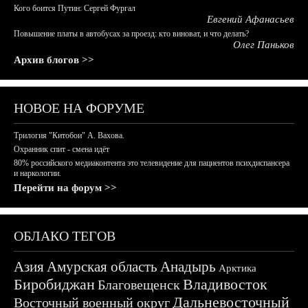
Кого боится Путин: Сергей Фургал
Евгений Афанасьев
Повышение платы в автобусах за проезд: кто виноват, и что делать?
Олег Паньков
Архив блогов >>
НОВОЕ НА ФОРУМЕ
Трилогия "Китобои" А. Вахова.
Охранник спит - смена идёт
80% российского медиаконтента это телевидение для пациентов психдиспансера
и наркологии.
Перейти на форум >>
ОБЛАКО ТЕГОВ
Азия
Амурская область
Анадырь
Арктика
Биробиджан
Владивосток
Благовещенск
Дальневосточный
Восточный военный округ