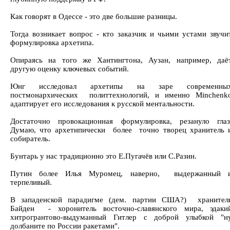
Как говорят в Одессе - это две большие разницы.
Тогда возникает вопрос - кто заказчик и чьими устами звучи
формулировка архетипа.
Опираясь на того же Хантингтона, Аузан, например, даё
другую оценку ключевых событий.
Юнг исследовал архетипы на заре современны
постмонархических политтехнологий, и именно Minchenk
адаптирует его исследования к русской ментальности.
Достаточно провокационная формулировка, резануло глаз
Думаю, что архетипически более точно творец хранитель 
собиратель.
Бунтарь у нас традиционно это Е.Пугачёв или С.Разин.
Путин более Илья Муромец, наверно, выдержанный 
терпеливый.
В западенской парадигме (дем. партии США?) хранител
Байден - хоронитель восточно-славянского мира, эдаки
хитрогрантово-выдуманный Гитлер с доброй улыбкой "н
долбаните по России ракетами".