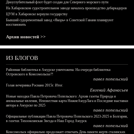
Дноуглубительный флот будет создан для Северного морского пути
На Хабаровском судостроительном заводе началось производство дебаркадеров
ЦУМ в Хабаровске вернули государству
Бывший судоремонтный завод «Якорь» в Советской Гавани планируют
восстановить
Архив новостей >>
ИЗ БЛОГОВ
Районная библиотека в Амурске уничтожена. На очереди библиотека
Островского в Комсомольске?!
павел попельский
Голая вечеринка Роснано 2015г. Итог.
Евгений Афанасьев
Новые находки Павла Петровича Попельского: Архив газеты Природа и
аномальные явления, Неизвестная карта НижнеАмурЛага и Последние выставки
автора в Амурске по 2025
павел попельский
Официальные публикации Павла Петровича Попельского 2023-2025 в Болгарии,
в газетах Тихоокеанская Звезда и Наш Город Амурск
павел попельский
Комсомольск официально продолжает отмечать День памяти жертв сталинских