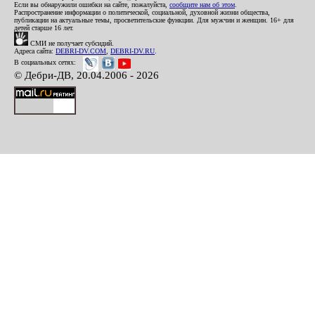
Если вы обнаружили ошибки на сайте, пожалуйста,
сообщите нам об этом
.
Распространение информации о политической, социальной, духовной жизни общества,
публикации на актуальные темы, просветительские функции. Для мужчин и женщин. 16+ для
детей старше 16 лет.
СМИ не получает субсидий.
Адреса сайта:
DEBRI-DV.COM
,
DEBRI-DV.RU
.
В социальных сетях:
© Дебри-ДВ, 20.04.2006 - 2026