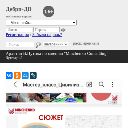
Дебри-ДВ
мобильная версия
Логин
Пароль
Регистрация
/
Забыли пароль?
расширенный
Архетип В.Путина по мнению "Minchenko Consulting"
бунтарь?