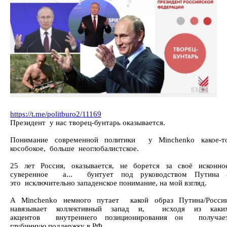
https://t.me/politburo2/11169
Президент у нас творец-бунтарь оказывается.
Понимание современной политики у Minchenko какое-т
кособокое, больше неоглобалистское.
25 лет Россия, оказывается, не борется за своё исконно
суверенное а... бунтует под руководством Путина 
это исключительно западенское понимание, на мой взгляд.
А Minchenko немного путает какой образ Путина/Росси
навязывает коллективный запад и, исходя из каки
акцентов внутреннего позиционирования он получае
глубинную поддержку в РФ.