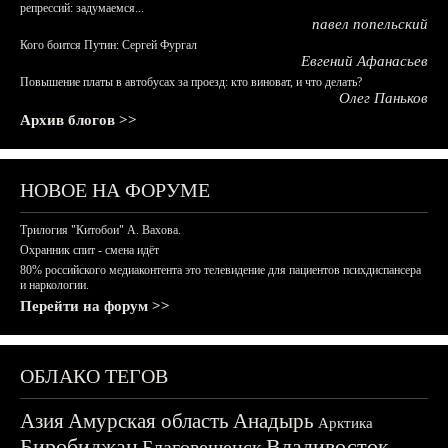
репрессий: задумаемся...
павел попельский
Кого боится Путин: Сергей Фургал
Евгений Афанасьев
Повышение платы в автобусах за проезд: кто виноват, и что делать?
Олег Паньков
Архив блогов >>
НОВОЕ НА ФОРУМЕ
Трилогия "Китобои" А. Вахова.
Охранник спит - смена идёт
80% российского медиаконтента это телевидение для пациентов психдиспансера
и наркологии.
Перейти на форум >>
ОБЛАКО ТЕГОВ
Азия
Амурская область
Анадырь
Арктика
Биробиджан
Владивосток
Благовещенск