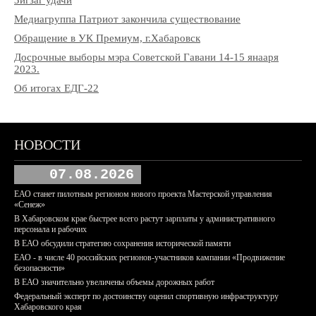
Медиагруппа Патриот закончила существование
Обращение в УК Премиум, г.Хабаровск
Досрочные выборы мэра Советской Гавани 14-15 янааря
2023.
Об итогах ЕДГ-22
НОВОСТИ
07.08.2026
ЕАО станет пилотным регионом нового проекта Мастерской управления
«Сенеж»
В Хабаровском крае быстрее всего растут зарплаты у административного
персонала и рабочих
В ЕАО обсудили стратегию сохранения исторической памяти
ЕАО - в числе 40 российских регионов-участников кампании «Продвижение
безопасности»
В ЕАО значительно увеличены объемы дорожных работ
Федеральный эксперт по достоинству оценил спортивную инфраструктуру
Хабаровского края