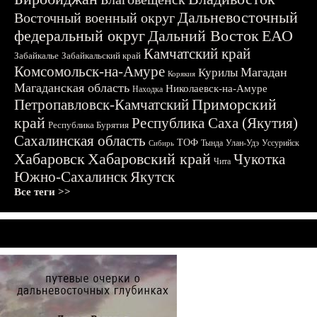
Дальневосточный
Восточный военный округ
федеральный округ
Дальний Восток
ЕАО
Камчатский край
Забайкалье
Забайкальский край
Комсомольск-на-Амуре
Магадан
Курилы
Корякия
Магаданская область
Николаевск-на-Амуре
Находка
Приморский
Петропавловск-Камчатский
край
Республика Саха (Якутия)
Республика Бурятия
Сахалинская область
ТОФ
Тында
Улан-Удэ
Уссурийск
Сибирь
Хабаровск
Хабаровский край
Чукотка
Чита
Южно-Сахалинск
Якутск
Все теги >>