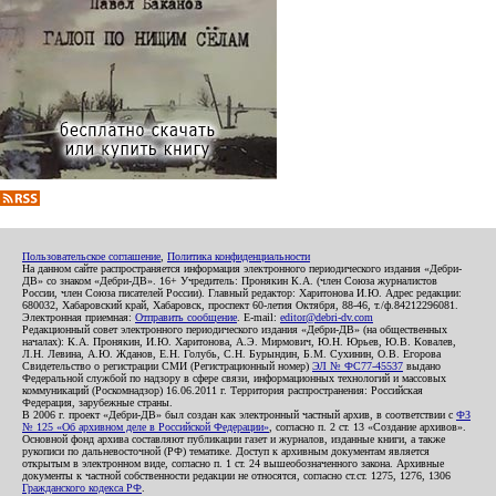
Пользовательское соглашение
,
Политика конфиденциальности
На данном сайте распространяется информация электронного периодического издания «Дебри-
ДВ» со знаком «Дебри-ДВ». 16+ Учредитель: Пронякин К.А. (член Союза журналистов
России, член Союза писателей России). Главный редактор: Харитонова И.Ю. Адрес редакции:
680032, Хабаровский край, Хабаровск, проспект 60-летия Октября, 88-46, т./ф.84212296081.
Электронная приемная:
Отправить сообщение
. E-mail:
editor@debri-dv.com
Редакционный совет электронного периодического издания «Дебри-ДВ» (на общественных
началах): К.А. Пронякин, И.Ю. Харитонова, А.Э. Мирмович, Ю.Н. Юрьев, Ю.В. Ковалев,
Л.Н. Левина, А.Ю. Жданов, Е.Н. Голубь, С.Н. Бурындин, Б.М. Сухинин, О.В. Егорова
Свидетельство о регистрации СМИ (Регистрационный номер)
ЭЛ № ФС77-45537
выдано
Федеральной службой по надзору в сфере связи, информационных технологий и массовых
коммуникаций (Роскомнадзор) 16.06.2011 г. Территория распространения: Российская
Федерация, зарубежные страны.
В 2006 г. проект «Дебри-ДВ» был создан как электронный частный архив, в соответствии с
ФЗ
№ 125 «Об архивном деле в Российской Федерации»
, согласно п. 2 ст. 13 «Создание архивов».
Основной фонд архива составляют публикации газет и журналов, изданные книги, а также
рукописи по дальневосточной (РФ) тематике. Доступ к архивным документам является
открытым в электронном виде, согласно п. 1 ст. 24 вышеобозначенного закона. Архивные
документы к частной собственности редакции не относятся, согласно ст.ст. 1275, 1276, 1306
Гражданского кодекса РФ
.