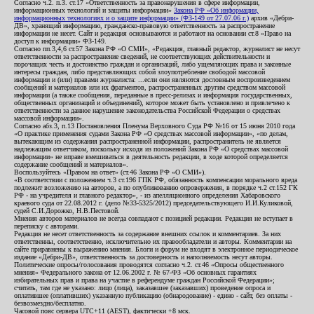
Согласно ч.2. п.3. ст.17 «Ответственность за правонарушения в сфере информации,
информационных технологий и защиты информации»
Закона РФ «Об информации,
информационных технологиях и о защите информации» (ФЗ-149 от 27.07.06 г.)
архив «Дебри-
ДВ», хранящий информацию, гражданско-правовую ответственность за распространение
информации не несет. Сайт и редакция основываются и работают на основании ст.8 «Право на
доступ к информации» ФЗ-149.
Согласно пп.3,4,6 ст.57 Закона РФ «О СМИ», «Редакция, главный редактор, журналист не несут
ответственности за распространение сведений, не соответствующих действительности и
порочащих честь и достоинство граждан и организаций, либо ущемляющих права и законные
интересы граждан, либо представляющих собой злоупотребление свободой массовой
информации и (или) правами журналиста: ...если они являются дословным воспроизведением
сообщений и материалов или их фрагментов, распространенных другим средством массовой
информации (а также сообщения, переданные в пресс-релизах и информация государственных,
общественных организаций и объединений), которое может быть установлено и привлечено к
ответственности за данное нарушение законодательства Российской Федерации о средствах
массовой информации».
Согласно абз.3, п.13 Постановления Пленума Верховного Суда РФ №16 от 15 июня 2010 года
«О практике применения судами Закона РФ «О средствах массовой информации», «по делам,
вытекающим из содержания распространенной информации, распространитель не является
надлежащим ответчиком, поскольку исходя из положений Закона РФ «О средствах массовой
информации» не вправе вмешиваться в деятельность редакции, в ходе которой определяется
содержание сообщений и материалов».
Воспользуйтесь «Правом на ответ» (ст.46 Закона РФ «О СМИ»).
«В соответствии с положением ч.3 ст.196 ГПК РФ, обязанность компенсации морального вреда
подлежит возложению на авторов, а по опубликованию опровержения, в порядке ч.2 ст.152 ГК
РФ - на учредителя и главного редактор», - из апелляционного определения Хабаровского
краевого суда от 22.08.2012 г. (дело №33-5325/2012) председательствующего И.И.Куликовой,
судей С.И.Дорожко, Н.В.Пестовой.
Мнения авторов материалов не всегда совпадают с позицией редакции. Редакция не вступает в
переписку с авторами.
Редакция не несет ответственность за содержание внешних ссылок и комментариев. За них
ответственны, соответственно, исключительно их правообладатели и авторы. Комментарии на
сайте приравнены к выражению мнения. Блоги и форум не входят в электронное периодическое
издание «Дебри-ДВ», ответственность за достоверность и наполняемость несут авторы.
Политические опросы/голосования проводятся согласно ч.2. ст.46 «Опросы общественного
мнения» Федерального закона от 12.06.2002 г. № 67-ФЗ «Об основных гарантиях
избирательных прав и права на участие в референдуме граждан Российской Федерации»;
считать, там где не указано: лицо (лица), заказавшее (заказавших) проведение опроса и
оплатившее (оплативших) указанную публикацию (обнародование) - едино - сайт, без оплаты -
безвозмездно/бесплатно.
Часовой пояс сервера UTC+11 (AEST), фактически +8 мск.