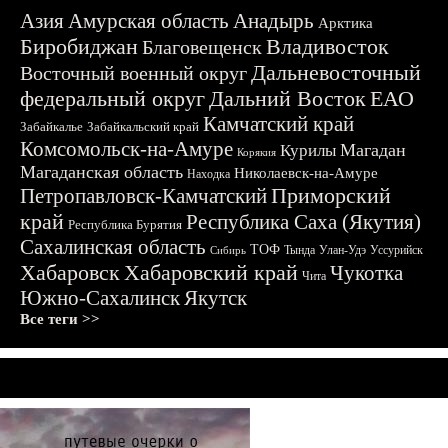
Азия
Амурская область
Анадырь
Арктика
Биробиджан
Владивосток
Благовещенск
Дальневосточный
Восточный военный округ
федеральный округ
Дальний Восток
ЕАО
Камчатский край
Забайкалье
Забайкальский край
Комсомольск-на-Амуре
Магадан
Курилы
Корякия
Магаданская область
Николаевск-на-Амуре
Находка
Приморский
Петропавловск-Камчатский
край
Республика Саха (Якутия)
Республика Бурятия
Сахалинская область
ТОФ
Тында
Улан-Удэ
Уссурийск
Сибирь
Хабаровск
Хабаровский край
Чукотка
Чита
Южно-Сахалинск
Якутск
Все теги >>