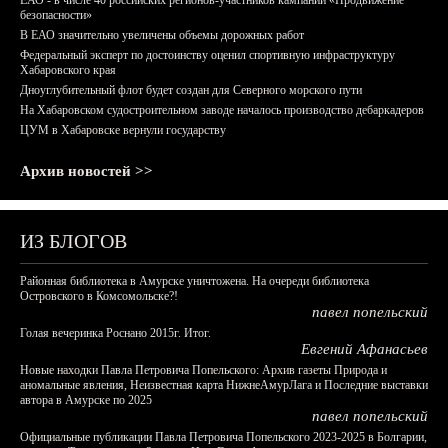
ЕАО - в числе 40 российских регионов-участников кампании «Продвижение
безопасности»
В ЕАО значительно увеличены объемы дорожных работ
Федеральный эксперт по достоинству оценил спортивную инфраструктуру
Хабаровского края
Дноуглубительный флот будет создан для Северного морского пути
На Хабаровском судостроительном заводе началось производство дебаркадеров
ЦУМ в Хабаровске вернули государству
Архив новостей >>
ИЗ БЛОГОВ
Районная библиотека в Амурске уничтожена. На очереди библиотека
Островского в Комсомольске?!
павел попельский
Голая вечеринка Роснано 2015г. Итог.
Евгений Афанасьев
Новые находки Павла Петровича Попельского: Архив газеты Природа и
аномальные явления, Неизвестная карта НижнеАмурЛага и Последние выставки
автора в Амурске по 2025
павел попельский
Официальные публикации Павла Петровича Попельского 2023-2025 в Болгарии,