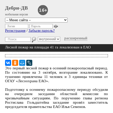
Дебри-ДВ
мобильная версия
Логин
Пароль
Регистрация
/
Забыли пароль?
расширенный
Лесной пожар на площади 41 га локализован в ЕАО
Это первый лесной пожар в осенний пожароопасный период.
По состоянию на 3 октября, возгорание локализовано. К
тушению привлечены 11 человек и 3 единицы техники от
ОГАУ «Лесоохрана ЕАО».
Подготовку к осеннему пожароопасному периоду обсудили
на очередном заседании областной комиссии по
чрезвычайным ситуациям. По поручению главы региона
Ростислава Гольдштейна заседание провёл заместитель
председателя правительства ЕАО Илья Семенов.