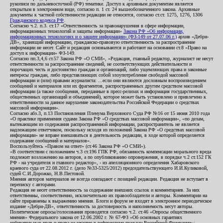
рукописи по дальневосточной (РФ) тематике. Доступ к архивным документам является
открытым в электронном виде, согласно п. 1 ст. 24 вышеобозначенного закона. Архивные
документы к частной собственности редакции не относятся, согласно ст.ст. 1275, 1276, 1306
Гражданского кодекса РФ
.
Согласно ч.2. п.3. ст.17 «Ответственность за правонарушения в сфере информации,
информационных технологий и защиты информации»
Закона РФ «Об информации,
информационных технологиях и о защите информации» (ФЗ-149 от 27.07.06 г.)
архив «Дебри-
ДВ», хранящий информацию, гражданско-правовую ответственность за распространение
информации не несет. Сайт и редакция основываются и работают на основании ст.8 «Право на
доступ к информации» ФЗ-149.
Согласно пп.3,4,6 ст.57 Закона РФ «О СМИ», «Редакция, главный редактор, журналист не несут
ответственности за распространение сведений, не соответствующих действительности и
порочащих честь и достоинство граждан и организаций, либо ущемляющих права и законные
интересы граждан, либо представляющих собой злоупотребление свободой массовой
информации и (или) правами журналиста: ...если они являются дословным воспроизведением
сообщений и материалов или их фрагментов, распространенных другим средством массовой
информации (а также сообщения, переданные в пресс-релизах и информация государственных,
общественных организаций и объединений), которое может быть установлено и привлечено к
ответственности за данное нарушение законодательства Российской Федерации о средствах
массовой информации».
Согласно абз.3, п.13 Постановления Пленума Верховного Суда РФ №16 от 15 июня 2010 года
«О практике применения судами Закона РФ «О средствах массовой информации», «по делам,
вытекающим из содержания распространенной информации, распространитель не является
надлежащим ответчиком, поскольку исходя из положений Закона РФ «О средствах массовой
информации» не вправе вмешиваться в деятельность редакции, в ходе которой определяется
содержание сообщений и материалов».
Воспользуйтесь «Правом на ответ» (ст.46 Закона РФ «О СМИ»).
«В соответствии с положением ч.3 ст.196 ГПК РФ, обязанность компенсации морального вреда
подлежит возложению на авторов, а по опубликованию опровержения, в порядке ч.2 ст.152 ГК
РФ - на учредителя и главного редактор», - из апелляционного определения Хабаровского
краевого суда от 22.08.2012 г. (дело №33-5325/2012) председательствующего И.И.Куликовой,
судей С.И.Дорожко, Н.В.Пестовой.
Мнения авторов материалов не всегда совпадают с позицией редакции. Редакция не вступает в
переписку с авторами.
Редакция не несет ответственность за содержание внешних ссылок и комментариев. За них
ответственны, соответственно, исключительно их правообладатели и авторы. Комментарии на
сайте приравнены к выражению мнения. Блоги и форум не входят в электронное периодическое
издание «Дебри-ДВ», ответственность за достоверность и наполняемость несут авторы.
Политические опросы/голосования проводятся согласно ч.2. ст.46 «Опросы общественного
мнения» Федерального закона от 12.06.2002 г. № 67-ФЗ «Об основных гарантиях
избирательных прав и права на участие в референдуме граждан Российской Федерации»;