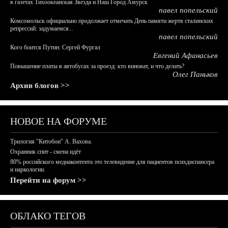
в газетах Тихоокеанская Звезда и Наш Город Амурск
павел попельский
Комсомольск официально продолжает отмечать День памяти жертв сталинских
репрессий: задумаемся...
павел попельский
Кого боится Путин: Сергей Фургал
Евгений Афанасьев
Повышение платы в автобусах за проезд: кто виноват, и что делать?
Олег Паньков
Архив блогов >>
НОВОЕ НА ФОРУМЕ
Трилогия "Китобои" А. Вахова.
Охранник спит - смена идёт
80% российского медиаконтента это телевидение для пациентов психдиспансера
и наркологии.
Перейти на форум >>
ОБЛАКО ТЕГОВ