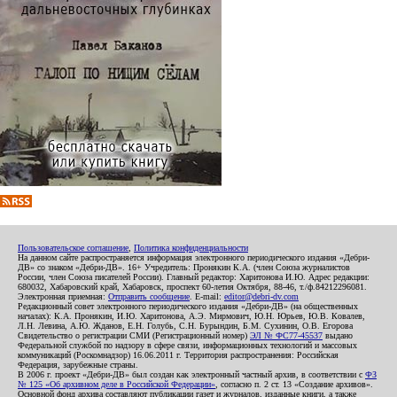
Пользовательское соглашение
,
Политика конфиденциальности
На данном сайте распространяется информация электронного периодического издания «Дебри-
ДВ» со знаком «Дебри-ДВ». 16+ Учредитель: Пронякин К.А. (член Союза журналистов
России, член Союза писателей России). Главный редактор: Харитонова И.Ю. Адрес редакции:
680032, Хабаровский край, Хабаровск, проспект 60-летия Октября, 88-46, т./ф.84212296081.
Электронная приемная:
Отправить сообщение
. E-mail:
editor@debri-dv.com
Редакционный совет электронного периодического издания «Дебри-ДВ» (на общественных
началах): К.А. Пронякин, И.Ю. Харитонова, А.Э. Мирмович, Ю.Н. Юрьев, Ю.В. Ковалев,
Л.Н. Левина, А.Ю. Жданов, Е.Н. Голубь, С.Н. Бурындин, Б.М. Сухинин, О.В. Егорова
Свидетельство о регистрации СМИ (Регистрационный номер)
ЭЛ № ФС77-45537
выдано
Федеральной службой по надзору в сфере связи, информационных технологий и массовых
коммуникаций (Роскомнадзор) 16.06.2011 г. Территория распространения: Российская
Федерация, зарубежные страны.
В 2006 г. проект «Дебри-ДВ» был создан как электронный частный архив, в соответствии с
ФЗ
№ 125 «Об архивном деле в Российской Федерации»
, согласно п. 2 ст. 13 «Создание архивов».
Основной фонд архива составляют публикации газет и журналов, изданные книги, а также