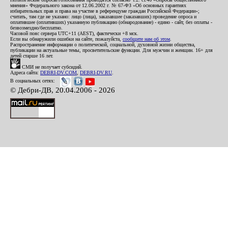
мнения» Федерального закона от 12.06.2002 г. № 67-ФЗ «Об основных гарантиях
избирательных прав и права на участие в референдуме граждан Российской Федерации»;
считать, там где не указано: лицо (лица), заказавшее (заказавших) проведение опроса и
оплатившее (оплативших) указанную публикацию (обнародование) - едино - сайт, без оплаты -
безвозмездно/бесплатно.
Часовой пояс сервера UTC+11 (AEST), фактически +8 мск.
Если вы обнаружили ошибки на сайте, пожалуйста,
сообщите нам об этом
.
Распространение информации о политической, социальной, духовной жизни общества,
публикации на актуальные темы, просветительские функции. Для мужчин и женщин. 16+ для
детей старше 16 лет.
СМИ не получает субсидий.
Адреса сайта:
DEBRI-DV.COM
,
DEBRI-DV.RU
.
В социальных сетях:
© Дебри-ДВ, 20.04.2006 - 2026