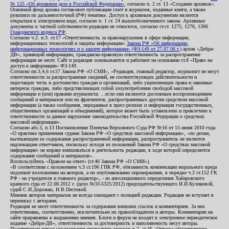
№ 125 «Об архивном деле в Российской Федерации»
, согласно п. 2 ст. 13 «Создание архивов».
Основной фонд архива составляют публикации газет и журналов, изданные книги, а также
рукописи по дальневосточной (РФ) тематике. Доступ к архивным документам является
открытым в электронном виде, согласно п. 1 ст. 24 вышеобозначенного закона. Архивные
документы к частной собственности редакции не относятся, согласно ст.ст. 1275, 1276, 1306
Гражданского кодекса РФ
.
Согласно ч.2. п.3. ст.17 «Ответственность за правонарушения в сфере информации,
информационных технологий и защиты информации»
Закона РФ «Об информации,
информационных технологиях и о защите информации» (ФЗ-149 от 27.07.06 г.)
архив «Дебри-
ДВ», хранящий информацию, гражданско-правовую ответственность за распространение
информации не несет. Сайт и редакция основываются и работают на основании ст.8 «Право на
доступ к информации» ФЗ-149.
Согласно пп.3,4,6 ст.57 Закона РФ «О СМИ», «Редакция, главный редактор, журналист не несут
ответственности за распространение сведений, не соответствующих действительности и
порочащих честь и достоинство граждан и организаций, либо ущемляющих права и законные
интересы граждан, либо представляющих собой злоупотребление свободой массовой
информации и (или) правами журналиста: ...если они являются дословным воспроизведением
сообщений и материалов или их фрагментов, распространенных другим средством массовой
информации (а также сообщения, переданные в пресс-релизах и информация государственных,
общественных организаций и объединений), которое может быть установлено и привлечено к
ответственности за данное нарушение законодательства Российской Федерации о средствах
массовой информации».
Согласно абз.3, п.13 Постановления Пленума Верховного Суда РФ №16 от 15 июня 2010 года
«О практике применения судами Закона РФ «О средствах массовой информации», «по делам,
вытекающим из содержания распространенной информации, распространитель не является
надлежащим ответчиком, поскольку исходя из положений Закона РФ «О средствах массовой
информации» не вправе вмешиваться в деятельность редакции, в ходе которой определяется
содержание сообщений и материалов».
Воспользуйтесь «Правом на ответ» (ст.46 Закона РФ «О СМИ»).
«В соответствии с положением ч.3 ст.196 ГПК РФ, обязанность компенсации морального вреда
подлежит возложению на авторов, а по опубликованию опровержения, в порядке ч.2 ст.152 ГК
РФ - на учредителя и главного редактор», - из апелляционного определения Хабаровского
краевого суда от 22.08.2012 г. (дело №33-5325/2012) председательствующего И.И.Куликовой,
судей С.И.Дорожко, Н.В.Пестовой.
Мнения авторов материалов не всегда совпадают с позицией редакции. Редакция не вступает в
переписку с авторами.
Редакция не несет ответственность за содержание внешних ссылок и комментариев. За них
ответственны, соответственно, исключительно их правообладатели и авторы. Комментарии на
сайте приравнены к выражению мнения. Блоги и форум не входят в электронное периодическое
издание «Дебри-ДВ», ответственность за достоверность и наполняемость несут авторы.
Политические опросы/голосования проводятся согласно ч.2. ст.46 «Опросы общественного