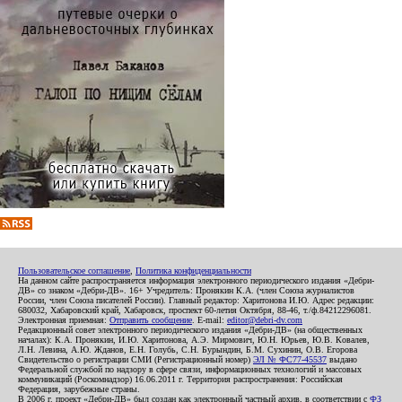
Пользовательское соглашение
,
Политика конфиденциальности
На данном сайте распространяется информация электронного периодического издания «Дебри-
ДВ» со знаком «Дебри-ДВ». 16+ Учредитель: Пронякин К.А. (член Союза журналистов
России, член Союза писателей России). Главный редактор: Харитонова И.Ю. Адрес редакции:
680032, Хабаровский край, Хабаровск, проспект 60-летия Октября, 88-46, т./ф.84212296081.
Электронная приемная:
Отправить сообщение
. E-mail:
editor@debri-dv.com
Редакционный совет электронного периодического издания «Дебри-ДВ» (на общественных
началах): К.А. Пронякин, И.Ю. Харитонова, А.Э. Мирмович, Ю.Н. Юрьев, Ю.В. Ковалев,
Л.Н. Левина, А.Ю. Жданов, Е.Н. Голубь, С.Н. Бурындин, Б.М. Сухинин, О.В. Егорова
Свидетельство о регистрации СМИ (Регистрационный номер)
ЭЛ № ФС77-45537
выдано
Федеральной службой по надзору в сфере связи, информационных технологий и массовых
коммуникаций (Роскомнадзор) 16.06.2011 г. Территория распространения: Российская
Федерация, зарубежные страны.
В 2006 г. проект «Дебри-ДВ» был создан как электронный частный архив, в соответствии с
ФЗ