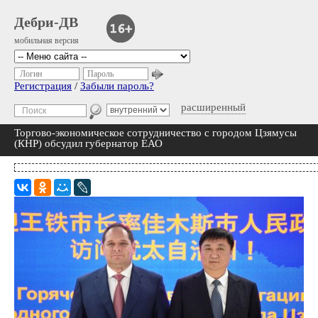
Дебри-ДВ
мобильная версия
Логин
Пароль
Регистрация
/
Забыли пароль?
расширенный
Торгово-экономическое сотрудничество с городом Цзямусы
(КНР) обсудил губернатор ЕАО