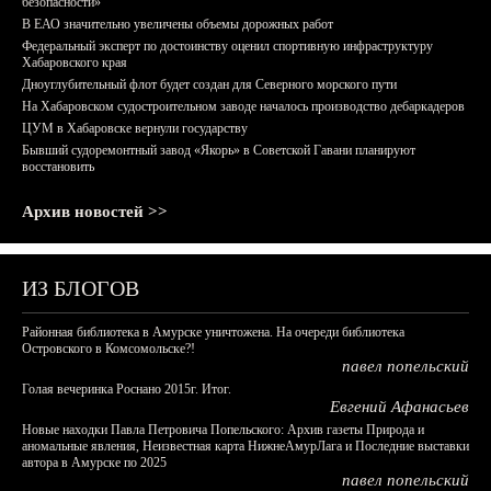
безопасности»
В ЕАО значительно увеличены объемы дорожных работ
Федеральный эксперт по достоинству оценил спортивную инфраструктуру
Хабаровского края
Дноуглубительный флот будет создан для Северного морского пути
На Хабаровском судостроительном заводе началось производство дебаркадеров
ЦУМ в Хабаровске вернули государству
Бывший судоремонтный завод «Якорь» в Советской Гавани планируют
восстановить
Архив новостей >>
ИЗ БЛОГОВ
Районная библиотека в Амурске уничтожена. На очереди библиотека
Островского в Комсомольске?!
павел попельский
Голая вечеринка Роснано 2015г. Итог.
Евгений Афанасьев
Новые находки Павла Петровича Попельского: Архив газеты Природа и
аномальные явления, Неизвестная карта НижнеАмурЛага и Последние выставки
автора в Амурске по 2025
павел попельский