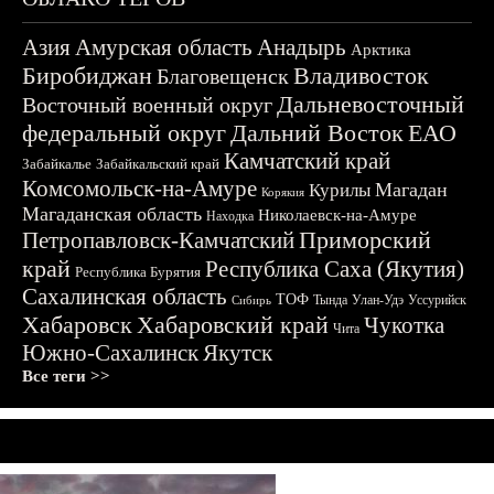
Азия
Амурская область
Анадырь
Арктика
Биробиджан
Владивосток
Благовещенск
Дальневосточный
Восточный военный округ
федеральный округ
Дальний Восток
ЕАО
Камчатский край
Забайкалье
Забайкальский край
Комсомольск-на-Амуре
Магадан
Курилы
Корякия
Магаданская область
Николаевск-на-Амуре
Находка
Приморский
Петропавловск-Камчатский
край
Республика Саха (Якутия)
Республика Бурятия
Сахалинская область
ТОФ
Тында
Улан-Удэ
Уссурийск
Сибирь
Хабаровск
Хабаровский край
Чукотка
Чита
Южно-Сахалинск
Якутск
Все теги >>