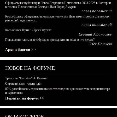
Официальные публикации Павла Петровича Попельского 2023-2025 в Болгарии,
в газетах Тихоокеанская Звезда и Наш Город Амурск
павел попельский
Комсомольск официально продолжает отмечать День памяти жертв сталинских
репрессий: задумаемся...
павел попельский
Кого боится Путин: Сергей Фургал
Евгений Афанасьев
Повышение платы в автобусах за проезд: кто виноват, и что делать?
Олег Паньков
Архив блогов >>
НОВОЕ НА ФОРУМЕ
Трилогия "Китобои" А. Вахова.
Охранник спит - смена идёт
80% российского медиаконтента это телевидение для пациентов психдиспансера
и наркологии.
Перейти на форум >>
ОБЛАКО ТЕГОВ