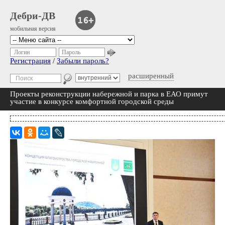
Дебри-ДВ
мобильная версия
Логин
Пароль
Регистрация
/
Забыли пароль?
расширенный
Проекты реконструкции набережной и парка в ЕАО примут
участие в конкурсе комфортной городской среды