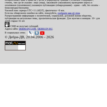
считать, там где не указано: лицо (лица), заказавшее (заказавших) проведение опроса и
оплатившее (оплативших) указанную публикацию (обнародование) - едино - сайт, без оплаты -
безвозмездно/бесплатно.
Часовой пояс сервера UTC+11 (AEST), фактически +8 мск.
Если вы обнаружили ошибки на сайте, пожалуйста,
сообщите нам об этом
.
Распространение информации о политической, социальной, духовной жизни общества,
публикации на актуальные темы, просветительские функции. Для мужчин и женщин. 16+ для
детей старше 16 лет.
СМИ не получает субсидий.
Адреса сайта:
DEBRI-DV.COM
,
DEBRI-DV.RU
.
В социальных сетях:
© Дебри-ДВ, 20.04.2006 - 2026