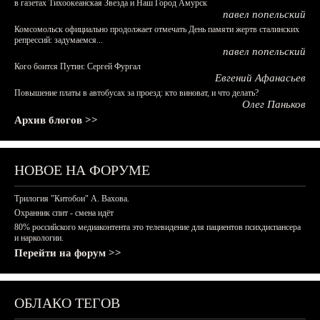
в газетах Тихоокеанская Звезда и Наш Город Амурск
павел попельский
Комсомольск официально продолжает отмечать День памяти жертв сталинских
репрессий: задумаемся...
павел попельский
Кого боится Путин: Сергей Фургал
Евгений Афанасьев
Повышение платы в автобусах за проезд: кто виноват, и что делать?
Олег Паньков
Архив блогов >>
НОВОЕ НА ФОРУМЕ
Трилогия "Китобои" А. Вахова.
Охранник спит - смена идёт
80% российского медиаконтента это телевидение для пациентов психдиспансера
и наркологии.
Перейти на форум >>
ОБЛАКО ТЕГОВ