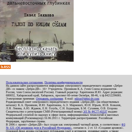
Пользовательское соглашение
,
Политика конфиденциальности
На данном сайте распространяется информация электронного периодического издания «Дебри-
ДВ» со знаком «Дебри-ДВ». 16+ Учредитель: Пронякин К.А. (член Союза журналистов
России, член Союза писателей России). Главный редактор: Харитонова И.Ю. Адрес редакции:
680032, Хабаровский край, Хабаровск, проспект 60-летия Октября, 88-46, т./ф.84212296081.
Электронная приемная:
Отправить сообщение
. E-mail:
editor@debri-dv.com
Редакционный совет электронного периодического издания «Дебри-ДВ» (на общественных
началах): К.А. Пронякин, И.Ю. Харитонова, А.Э. Мирмович, Ю.Н. Юрьев, Ю.В. Ковалев,
Л.Н. Левина, А.Ю. Жданов, Е.Н. Голубь, С.Н. Бурындин, Б.М. Сухинин, О.В. Егорова
Свидетельство о регистрации СМИ (Регистрационный номер)
ЭЛ № ФС77-45537
выдано
Федеральной службой по надзору в сфере связи, информационных технологий и массовых
коммуникаций (Роскомнадзор) 16.06.2011 г. Территория распространения: Российская
Федерация, зарубежные страны.
В 2006 г. проект «Дебри-ДВ» был создан как электронный частный архив, в соответствии с
ФЗ
№ 125 «Об архивном деле в Российской Федерации»
, согласно п. 2 ст. 13 «Создание архивов».
Основной фонд архива составляют публикации газет и журналов, изданные книги, а также