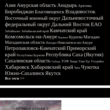
Азия
Амурская область
Анадырь
Арктика
Биробиджан
Владивосток
Благовещенск
Дальневосточный
Восточный военный округ
федеральный округ
Дальний Восток
ЕАО
Камчатский край
Забайкалье
Забайкальский край
Комсомольск-на-Амуре
Магадан
Курилы
Корякия
Магаданская область
Николаевск-на-Амуре
Находка
Приморский
Петропавловск-Камчатский
край
Республика Саха (Якутия)
Республика Бурятия
Сахалинская область
ТОФ
Тында
Улан-Удэ
Уссурийск
Сибирь
Хабаровск
Хабаровский край
Чукотка
Чита
Южно-Сахалинск
Якутск
Все теги >>