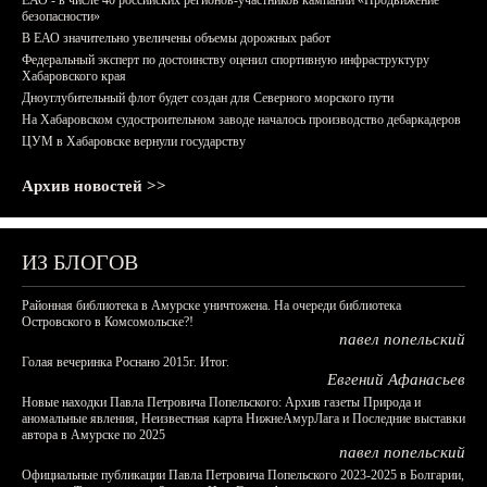
ЕАО - в числе 40 российских регионов-участников кампании «Продвижение
безопасности»
В ЕАО значительно увеличены объемы дорожных работ
Федеральный эксперт по достоинству оценил спортивную инфраструктуру
Хабаровского края
Дноуглубительный флот будет создан для Северного морского пути
На Хабаровском судостроительном заводе началось производство дебаркадеров
ЦУМ в Хабаровске вернули государству
Архив новостей >>
ИЗ БЛОГОВ
Районная библиотека в Амурске уничтожена. На очереди библиотека
Островского в Комсомольске?!
павел попельский
Голая вечеринка Роснано 2015г. Итог.
Евгений Афанасьев
Новые находки Павла Петровича Попельского: Архив газеты Природа и
аномальные явления, Неизвестная карта НижнеАмурЛага и Последние выставки
автора в Амурске по 2025
павел попельский
Официальные публикации Павла Петровича Попельского 2023-2025 в Болгарии,