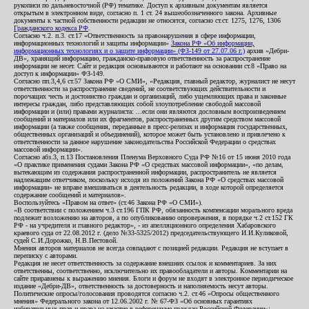
рукописи по дальневосточной (РФ) тематике. Доступ к архивным документам является
открытым в электронном виде, согласно п. 1 ст. 24 вышеобозначенного закона. Архивные
документы к частной собственности редакции не относятся, согласно ст.ст. 1275, 1276, 1306
Гражданского кодекса РФ
.
Согласно ч.2. п.3. ст.17 «Ответственность за правонарушения в сфере информации,
информационных технологий и защиты информации»
Закона РФ «Об информации,
информационных технологиях и о защите информации» (ФЗ-149 от 27.07.06 г.)
архив «Дебри-
ДВ», хранящий информацию, гражданско-правовую ответственность за распространение
информации не несет. Сайт и редакция основываются и работают на основании ст.8 «Право на
доступ к информации» ФЗ-149.
Согласно пп.3,4,6 ст.57 Закона РФ «О СМИ», «Редакция, главный редактор, журналист не несут
ответственности за распространение сведений, не соответствующих действительности и
порочащих честь и достоинство граждан и организаций, либо ущемляющих права и законные
интересы граждан, либо представляющих собой злоупотребление свободой массовой
информации и (или) правами журналиста: ...если они являются дословным воспроизведением
сообщений и материалов или их фрагментов, распространенных другим средством массовой
информации (а также сообщения, переданные в пресс-релизах и информация государственных,
общественных организаций и объединений), которое может быть установлено и привлечено к
ответственности за данное нарушение законодательства Российской Федерации о средствах
массовой информации».
Согласно абз.3, п.13 Постановления Пленума Верховного Суда РФ №16 от 15 июня 2010 года
«О практике применения судами Закона РФ «О средствах массовой информации», «по делам,
вытекающим из содержания распространенной информации, распространитель не является
надлежащим ответчиком, поскольку исходя из положений Закона РФ «О средствах массовой
информации» не вправе вмешиваться в деятельность редакции, в ходе которой определяется
содержание сообщений и материалов».
Воспользуйтесь «Правом на ответ» (ст.46 Закона РФ «О СМИ»).
«В соответствии с положением ч.3 ст.196 ГПК РФ, обязанность компенсации морального вреда
подлежит возложению на авторов, а по опубликованию опровержения, в порядке ч.2 ст.152 ГК
РФ - на учредителя и главного редактор», - из апелляционного определения Хабаровского
краевого суда от 22.08.2012 г. (дело №33-5325/2012) председательствующего И.И.Куликовой,
судей С.И.Дорожко, Н.В.Пестовой.
Мнения авторов материалов не всегда совпадают с позицией редакции. Редакция не вступает в
переписку с авторами.
Редакция не несет ответственность за содержание внешних ссылок и комментариев. За них
ответственны, соответственно, исключительно их правообладатели и авторы. Комментарии на
сайте приравнены к выражению мнения. Блоги и форум не входят в электронное периодическое
издание «Дебри-ДВ», ответственность за достоверность и наполняемость несут авторы.
Политические опросы/голосования проводятся согласно ч.2. ст.46 «Опросы общественного
мнения» Федерального закона от 12.06.2002 г. № 67-ФЗ «Об основных гарантиях
избирательных прав и права на участие в референдуме граждан Российской Федерации»;