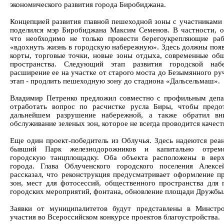
экономического развития города Биробиджана.
Концепцией развития главной пешеходной зоны с участниками
поделился мэр Биробиджана Максим Семенов. В частности, о
что необходимо не только провести берегоукрепляющие ра
«вдохнуть жизнь в городскую набережную». Здесь должны появ
корты, торговые точки, новые зоны отдыха, современные об
пространства. Следующий этап развития городской наб
расширение ее на участке от старого моста до Безымянного ру
этап - продлить пешеходную зону до стадиона «Дальсельмаш».
Владимир Петренко предложил совместно с профильным деп
отработать вопрос по расчистке русла Биры, чтобы предо
дальнейшем разрушение набережной, а также обратил вн
обслуживание зеленых зон, которое не всегда проводится качест
Еще один проект-победитель из Облучья. Здесь надеются реа
бывший Парк железнодорожников и капитально отремо
городскую танцплощадку. Оба объекта расположены в вер
города. Глава Облученского городского поселения Алекс
рассказал, что реконструкция предусматривает оформление п
зон, мест для фотосессий, общественного пространства для 
городских мероприятий, фонтана, обновление площади Дружбы
Заявки от муниципалитетов будут представлены в Минстр
участия во Всероссийском конкурсе проектов благоустройства.