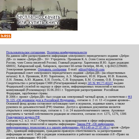
Пользовательское соглашение
,
Политика конфиденциальности
На данном сайте распространяется информация электронного периодического издания «Дебри-
ДВ» со знаком «Дебри-ДВ». 16+ Учредитель: Пронякин К.А. (член Союза журналистов
России, член Союза писателей России). Главный редактор: Харитонова И.Ю. Адрес редакции:
680032, Хабаровский край, Хабаровск, проспект 60-летия Октября, 88-46, т./ф.84212296081.
Электронная приемная:
Отправить сообщение
. E-mail:
editor@debri-dv.com
Редакционный совет электронного периодического издания «Дебри-ДВ» (на общественных
началах): К.А. Пронякин, И.Ю. Харитонова, А.Э. Мирмович, Ю.Н. Юрьев, Ю.В. Ковалев,
Л.Н. Левина, А.Ю. Жданов, Е.Н. Голубь, С.Н. Бурындин, Б.М. Сухинин, О.В. Егорова
Свидетельство о регистрации СМИ (Регистрационный номер)
ЭЛ № ФС77-45537
выдано
Федеральной службой по надзору в сфере связи, информационных технологий и массовых
коммуникаций (Роскомнадзор) 16.06.2011 г. Территория распространения: Российская
Федерация, зарубежные страны.
В 2006 г. проект «Дебри-ДВ» был создан как электронный частный архив, в соответствии с
ФЗ
№ 125 «Об архивном деле в Российской Федерации»
, согласно п. 2 ст. 13 «Создание архивов».
Основной фонд архива составляют публикации газет и журналов, изданные книги, а также
рукописи по дальневосточной (РФ) тематике. Доступ к архивным документам является
открытым в электронном виде, согласно п. 1 ст. 24 вышеобозначенного закона. Архивные
документы к частной собственности редакции не относятся, согласно ст.ст. 1275, 1276, 1306
Гражданского кодекса РФ
.
Согласно ч.2. п.3. ст.17 «Ответственность за правонарушения в сфере информации,
информационных технологий и защиты информации»
Закона РФ «Об информации,
информационных технологиях и о защите информации» (ФЗ-149 от 27.07.06 г.)
архив «Дебри-
ДВ», хранящий информацию, гражданско-правовую ответственность за распространение
информации не несет. Сайт и редакция основываются и работают на основании ст.8 «Право на
доступ к информации» ФЗ-149.