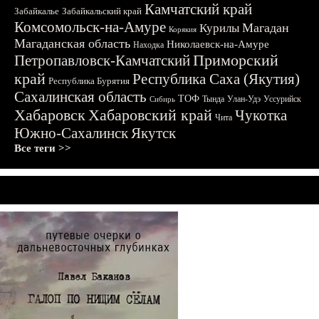
Камчатский край
Забайкалье
Забайкальский край
Комсомольск-на-Амуре
Магадан
Курилы
Корякия
Магаданская область
Николаевск-на-Амуре
Находка
Приморский
Петропавловск-Камчатский
край
Республика Саха (Якутия)
Республика Бурятия
Сахалинская область
ТОФ
Тында
Улан-Удэ
Уссурийск
Сибирь
Хабаровск
Хабаровский край
Чукотка
Чита
Южно-Сахалинск
Якутск
Все теги >>