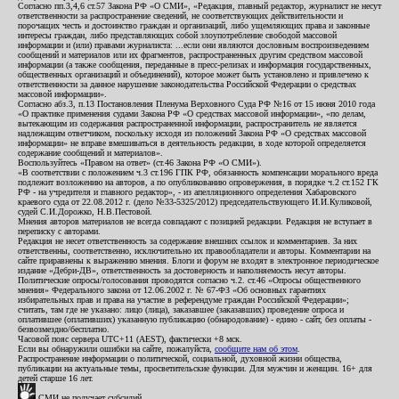
Согласно пп.3,4,6 ст.57 Закона РФ «О СМИ», «Редакция, главный редактор, журналист не несут
ответственности за распространение сведений, не соответствующих действительности и
порочащих честь и достоинство граждан и организаций, либо ущемляющих права и законные
интересы граждан, либо представляющих собой злоупотребление свободой массовой
информации и (или) правами журналиста: ...если они являются дословным воспроизведением
сообщений и материалов или их фрагментов, распространенных другим средством массовой
информации (а также сообщения, переданные в пресс-релизах и информация государственных,
общественных организаций и объединений), которое может быть установлено и привлечено к
ответственности за данное нарушение законодательства Российской Федерации о средствах
массовой информации».
Согласно абз.3, п.13 Постановления Пленума Верховного Суда РФ №16 от 15 июня 2010 года
«О практике применения судами Закона РФ «О средствах массовой информации», «по делам,
вытекающим из содержания распространенной информации, распространитель не является
надлежащим ответчиком, поскольку исходя из положений Закона РФ «О средствах массовой
информации» не вправе вмешиваться в деятельность редакции, в ходе которой определяется
содержание сообщений и материалов».
Воспользуйтесь «Правом на ответ» (ст.46 Закона РФ «О СМИ»).
«В соответствии с положением ч.3 ст.196 ГПК РФ, обязанность компенсации морального вреда
подлежит возложению на авторов, а по опубликованию опровержения, в порядке ч.2 ст.152 ГК
РФ - на учредителя и главного редактор», - из апелляционного определения Хабаровского
краевого суда от 22.08.2012 г. (дело №33-5325/2012) председательствующего И.И.Куликовой,
судей С.И.Дорожко, Н.В.Пестовой.
Мнения авторов материалов не всегда совпадают с позицией редакции. Редакция не вступает в
переписку с авторами.
Редакция не несет ответственность за содержание внешних ссылок и комментариев. За них
ответственны, соответственно, исключительно их правообладатели и авторы. Комментарии на
сайте приравнены к выражению мнения. Блоги и форум не входят в электронное периодическое
издание «Дебри-ДВ», ответственность за достоверность и наполняемость несут авторы.
Политические опросы/голосования проводятся согласно ч.2. ст.46 «Опросы общественного
мнения» Федерального закона от 12.06.2002 г. № 67-ФЗ «Об основных гарантиях
избирательных прав и права на участие в референдуме граждан Российской Федерации»;
считать, там где не указано: лицо (лица), заказавшее (заказавших) проведение опроса и
оплатившее (оплативших) указанную публикацию (обнародование) - едино - сайт, без оплаты -
безвозмездно/бесплатно.
Часовой пояс сервера UTC+11 (AEST), фактически +8 мск.
Если вы обнаружили ошибки на сайте, пожалуйста,
сообщите нам об этом
.
Распространение информации о политической, социальной, духовной жизни общества,
публикации на актуальные темы, просветительские функции. Для мужчин и женщин. 16+ для
детей старше 16 лет.
СМИ не получает субсидий.