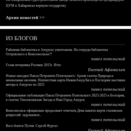
ЦУМ в Хабаровске вернули государству
Архив новостей >>
ИЗ БЛОГОВ
Районная библиотека в Амурске уничтожена. На очереди библиотека
Островского в Комсомольске?!
павел попельский
Голая вечеринка Роснано 2015г. Итог.
Евгений Афанасьев
Новые находки Павла Петровича Попельского: Архив газеты Природа и
аномальные явления, Неизвестная карта НижнеАмурЛага и Последние выставки
автора в Амурске по 2025
павел попельский
Официальные публикации Павла Петровича Попельского 2023-2025 в Болгарии,
в газетах Тихоокеанская Звезда и Наш Город Амурск
павел попельский
Комсомольск официально продолжает отмечать День памяти жертв сталинских
репрессий: задумаемся...
павел попельский
Кого боится Путин: Сергей Фургал
Евгений Афанасьев