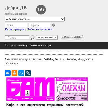
Дебри-ДВ
мобильная версия
Логин
Пароль
Регистрация
/
Забыли пароль?
расширенный
Остроумные усть-нюкжинцы
Свежий номер газеты «БАМ», № 3. г. Тында, Амурская
область