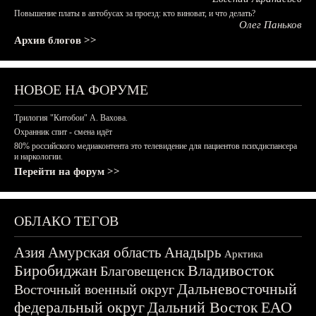
Повышение платы в автобусах за проезд: кто виноват, и что делать?
Олег Паньков
Архив блогов >>
НОВОЕ НА ФОРУМЕ
Трилогия "Китобои" А. Вахова.
Охранник спит - смена идёт
80% российского медиаконтента это телевидение для пациентов психдиспансера
и наркологии.
Перейти на форум >>
ОБЛАКО ТЕГОВ
Азия
Амурская область
Анадырь
Арктика
Биробиджан
Владивосток
Благовещенск
Дальневосточный
Восточный военный округ
федеральный округ
Дальний Восток
ЕАО