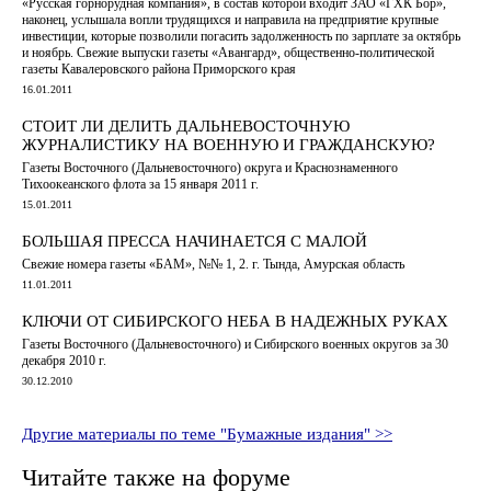
«Русская горнорудная компания», в состав которой входит ЗАО «ГХК Бор»,
наконец, услышала вопли трудящихся и направила на предприятие крупные
инвестиции, которые позволили погасить задолженность по зарплате за октябрь
и ноябрь. Свежие выпуски газеты «Авангард», общественно-политической
газеты Кавалеровского района Приморского края
16.01.2011
СТОИТ ЛИ ДЕЛИТЬ ДАЛЬНЕВОСТОЧНУЮ
ЖУРНАЛИСТИКУ НА ВОЕННУЮ И ГРАЖДАНСКУЮ?
Газеты Восточного (Дальневосточного) округа и Краснознаменного
Тихоокеанского флота за 15 января 2011 г.
15.01.2011
БОЛЬШАЯ ПРЕССА НАЧИНАЕТСЯ С МАЛОЙ
Свежие номера газеты «БАМ», №№ 1, 2. г. Тында, Амурская область
11.01.2011
КЛЮЧИ ОТ СИБИРСКОГО НЕБА В НАДЕЖНЫХ РУКАХ
Газеты Восточного (Дальневосточного) и Сибирского военных округов за 30
декабря 2010 г.
30.12.2010
Другие материалы по теме "Бумажные издания" >>
Читайте также на форуме