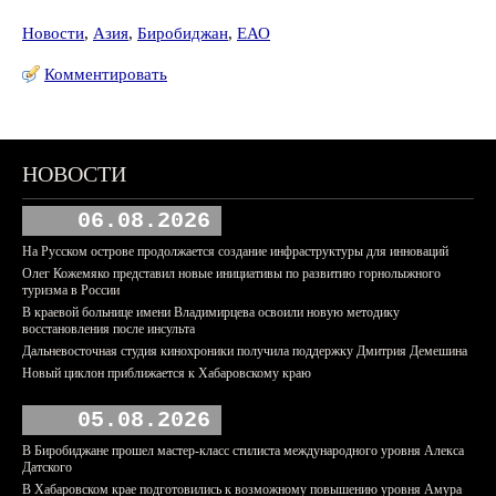
Новости
,
Азия
,
Биробиджан
,
ЕАО
Комментировать
НОВОСТИ
06.08.2026
На Русском острове продолжается создание инфраструктуры для инноваций
Олег Кожемяко представил новые инициативы по развитию горнолыжного
туризма в России
В краевой больнице имени Владимирцева освоили новую методику
восстановления после инсульта
Дальневосточная студия кинохроники получила поддержку Дмитрия Демешина
Новый циклон приближается к Хабаровскому краю
05.08.2026
В Биробиджане прошел мастер-класс стилиста международного уровня Алекса
Датского
В Хабаровском крае подготовились к возможному повышению уровня Амура