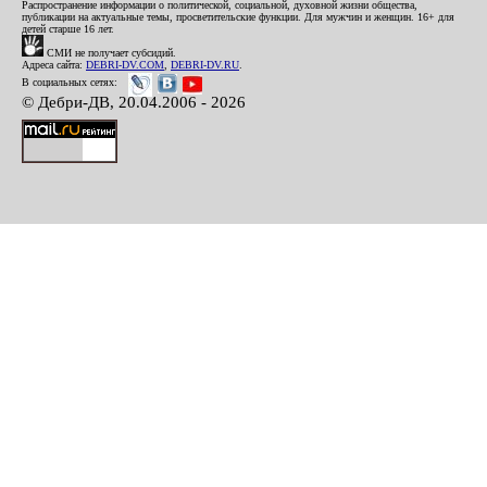
Распространение информации о политической, социальной, духовной жизни общества,
публикации на актуальные темы, просветительские функции. Для мужчин и женщин. 16+ для
детей старше 16 лет.
СМИ не получает субсидий.
Адреса сайта:
DEBRI-DV.COM
,
DEBRI-DV.RU
.
В социальных сетях:
© Дебри-ДВ, 20.04.2006 - 2026