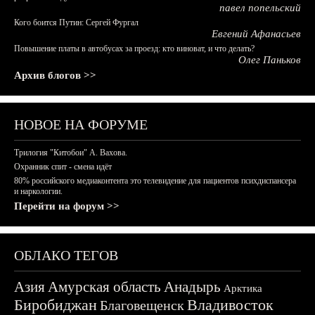
павел попельский
Кого боится Путин: Сергей Фургал
Евгений Афанасьев
Повышение платы в автобусах за проезд: кто виноват, и что делать?
Олег Паньков
Архив блогов >>
НОВОЕ НА ФОРУМЕ
Трилогия "Китобои" А. Вахова.
Охранник спит - смена идёт
80% российского медиаконтента это телевидение для пациентов психдиспансера
и наркологии.
Перейти на форум >>
ОБЛАКО ТЕГОВ
Азия
Амурская область
Анадырь
Арктика
Биробиджан
Владивосток
Благовещенск