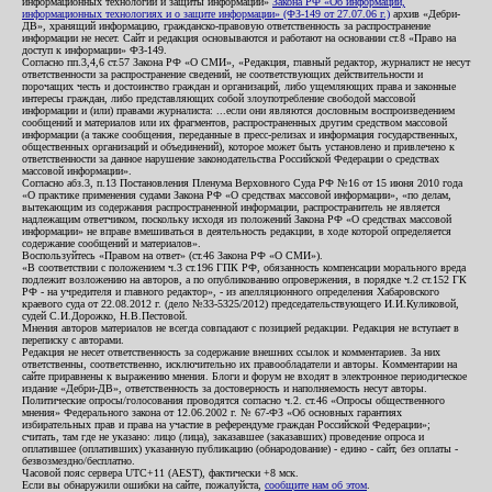
информационных технологий и защиты информации»
Закона РФ «Об информации,
информационных технологиях и о защите информации» (ФЗ-149 от 27.07.06 г.)
архив «Дебри-
ДВ», хранящий информацию, гражданско-правовую ответственность за распространение
информации не несет. Сайт и редакция основываются и работают на основании ст.8 «Право на
доступ к информации» ФЗ-149.
Согласно пп.3,4,6 ст.57 Закона РФ «О СМИ», «Редакция, главный редактор, журналист не несут
ответственности за распространение сведений, не соответствующих действительности и
порочащих честь и достоинство граждан и организаций, либо ущемляющих права и законные
интересы граждан, либо представляющих собой злоупотребление свободой массовой
информации и (или) правами журналиста: ...если они являются дословным воспроизведением
сообщений и материалов или их фрагментов, распространенных другим средством массовой
информации (а также сообщения, переданные в пресс-релизах и информация государственных,
общественных организаций и объединений), которое может быть установлено и привлечено к
ответственности за данное нарушение законодательства Российской Федерации о средствах
массовой информации».
Согласно абз.3, п.13 Постановления Пленума Верховного Суда РФ №16 от 15 июня 2010 года
«О практике применения судами Закона РФ «О средствах массовой информации», «по делам,
вытекающим из содержания распространенной информации, распространитель не является
надлежащим ответчиком, поскольку исходя из положений Закона РФ «О средствах массовой
информации» не вправе вмешиваться в деятельность редакции, в ходе которой определяется
содержание сообщений и материалов».
Воспользуйтесь «Правом на ответ» (ст.46 Закона РФ «О СМИ»).
«В соответствии с положением ч.3 ст.196 ГПК РФ, обязанность компенсации морального вреда
подлежит возложению на авторов, а по опубликованию опровержения, в порядке ч.2 ст.152 ГК
РФ - на учредителя и главного редактор», - из апелляционного определения Хабаровского
краевого суда от 22.08.2012 г. (дело №33-5325/2012) председательствующего И.И.Куликовой,
судей С.И.Дорожко, Н.В.Пестовой.
Мнения авторов материалов не всегда совпадают с позицией редакции. Редакция не вступает в
переписку с авторами.
Редакция не несет ответственность за содержание внешних ссылок и комментариев. За них
ответственны, соответственно, исключительно их правообладатели и авторы. Комментарии на
сайте приравнены к выражению мнения. Блоги и форум не входят в электронное периодическое
издание «Дебри-ДВ», ответственность за достоверность и наполняемость несут авторы.
Политические опросы/голосования проводятся согласно ч.2. ст.46 «Опросы общественного
мнения» Федерального закона от 12.06.2002 г. № 67-ФЗ «Об основных гарантиях
избирательных прав и права на участие в референдуме граждан Российской Федерации»;
считать, там где не указано: лицо (лица), заказавшее (заказавших) проведение опроса и
оплатившее (оплативших) указанную публикацию (обнародование) - едино - сайт, без оплаты -
безвозмездно/бесплатно.
Часовой пояс сервера UTC+11 (AEST), фактически +8 мск.
Если вы обнаружили ошибки на сайте, пожалуйста,
сообщите нам об этом
.