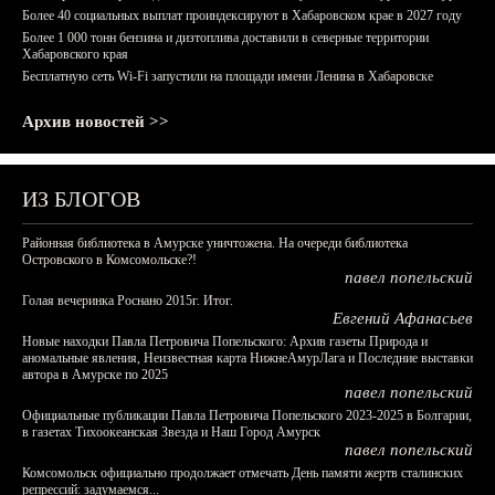
Более 40 социальных выплат проиндексируют в Хабаровском крае в 2027 году
Более 1 000 тонн бензина и дизтоплива доставили в северные территории
Хабаровского края
Бесплатную сеть Wi-Fi запустили на площади имени Ленина в Хабаровске
Архив новостей >>
ИЗ БЛОГОВ
Районная библиотека в Амурске уничтожена. На очереди библиотека
Островского в Комсомольске?!
павел попельский
Голая вечеринка Роснано 2015г. Итог.
Евгений Афанасьев
Новые находки Павла Петровича Попельского: Архив газеты Природа и
аномальные явления, Неизвестная карта НижнеАмурЛага и Последние выставки
автора в Амурске по 2025
павел попельский
Официальные публикации Павла Петровича Попельского 2023-2025 в Болгарии,
в газетах Тихоокеанская Звезда и Наш Город Амурск
павел попельский
Комсомольск официально продолжает отмечать День памяти жертв сталинских
репрессий: задумаемся...