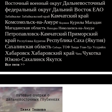
Дальневосточный
Восточный военный округ
федеральный округ
Дальний Восток
ЕАО
Камчатский край
Забайкалье
Забайкальский край
Комсомольск-на-Амуре
Магадан
Курилы
Корякия
Магаданская область
Николаевск-на-Амуре
Находка
Приморский
Петропавловск-Камчатский
край
Республика Саха (Якутия)
Республика Бурятия
Сахалинская область
ТОФ
Тында
Улан-Удэ
Уссурийск
Сибирь
Хабаровск
Хабаровский край
Чукотка
Чита
Южно-Сахалинск
Якутск
Все теги >>