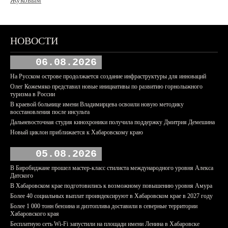
Жуковым
НОВОСТИ
06.08.2026
На Русском острове продолжается создание инфраструктуры для инноваций
Олег Кожемяко представил новые инициативы по развитию горнолыжного
туризма в России
В краевой больнице имени Владимирцева освоили новую методику
восстановления после инсульта
Дальневосточная студия кинохроники получила поддержку Дмитрия Демешина
Новый циклон приближается к Хабаровскому краю
05.08.2026
В Биробиджане прошел мастер-класс стилиста международного уровня Алекса
Датского
В Хабаровском крае подготовились к возможному повышению уровня Амура
Более 40 социальных выплат проиндексируют в Хабаровском крае в 2027 году
Более 1 000 тонн бензина и дизтоплива доставили в северные территории
Хабаровского края
Бесплатную сеть Wi-Fi запустили на площади имени Ленина в Хабаровске