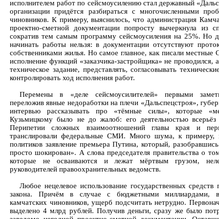
исполнителем работ по сейсмоусилению стал державный «Дальс
организации придётся разбираться с многочисленными про
чиновников. К примеру, выяснилось, что администрация Камч
проектно-сметной документации попросту вычеркнула из сп
сократив тем самым программу сейсмоусиления на 25%. Но д
начинать работы нельзя: в документации отсутствуют проток
собственниками жилья. Но самое главное, как писали местные 
исполнение функций «заказчика-застройщика» не проводился, а
техническое задание, представлять, согласовывать техническ
контролировать ход исполнения работ.
Перемены в «деле сейсмоусилителей» первыми замет
переложив явные недоработки на плечи «Дальспецстроя», губер
интервью рассказывать про «тёмные силы», которые «м
Кузьмицкому было не до жалоб: его деятельностью всерьёз 
Перипетии сложных взаимоотношений главы края и перв
транслировали федеральные СМИ. Много шума, к примеру, н
политиков заявление премьера Путина, который, разобравшись
просто шокирован». А слова председателя правительства о том
которые не осваиваются и лежат мёртвым грузом, нелеп
руководителей правоохранительных ведомств.
Любое нецелевое использование государственных средств 
закона. Причём в случае с бюджетными миллиардами, в
камчатских чиновников, ущерб подсчитать нетрудно. Первона
выделено 4 млрд рублей. Получив деньги, сразу же было пот