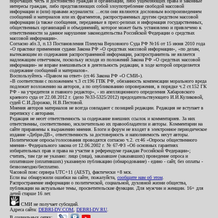
порочащих честь и достоинство граждан и организаций, либо ущемляющих права и законные
интересы граждан, либо представляющих собой злоупотребление свободой массовой
информации и (или) правами журналиста: ...если они являются дословным воспроизведением
сообщений и материалов или их фрагментов, распространенных другим средством массовой
информации (а также сообщения, переданные в пресс-релизах и информация государственных,
общественных организаций и объединений), которое может быть установлено и привлечено к
ответственности за данное нарушение законодательства Российской Федерации о средствах
массовой информации».
Согласно абз.3, п.13 Постановления Пленума Верховного Суда РФ №16 от 15 июня 2010 года
«О практике применения судами Закона РФ «О средствах массовой информации», «по делам,
вытекающим из содержания распространенной информации, распространитель не является
надлежащим ответчиком, поскольку исходя из положений Закона РФ «О средствах массовой
информации» не вправе вмешиваться в деятельность редакции, в ходе которой определяется
содержание сообщений и материалов».
Воспользуйтесь «Правом на ответ» (ст.46 Закона РФ «О СМИ»).
«В соответствии с положением ч.3 ст.196 ГПК РФ, обязанность компенсации морального вреда
подлежит возложению на авторов, а по опубликованию опровержения, в порядке ч.2 ст.152 ГК
РФ - на учредителя и главного редактор», - из апелляционного определения Хабаровского
краевого суда от 22.08.2012 г. (дело №33-5325/2012) председательствующего И.И.Куликовой,
судей С.И.Дорожко, Н.В.Пестовой.
Мнения авторов материалов не всегда совпадают с позицией редакции. Редакция не вступает в
переписку с авторами.
Редакция не несет ответственность за содержание внешних ссылок и комментариев. За них
ответственны, соответственно, исключительно их правообладатели и авторы. Комментарии на
сайте приравнены к выражению мнения. Блоги и форум не входят в электронное периодическое
издание «Дебри-ДВ», ответственность за достоверность и наполняемость несут авторы.
Политические опросы/голосования проводятся согласно ч.2. ст.46 «Опросы общественного
мнения» Федерального закона от 12.06.2002 г. № 67-ФЗ «Об основных гарантиях
избирательных прав и права на участие в референдуме граждан Российской Федерации»;
считать, там где не указано: лицо (лица), заказавшее (заказавших) проведение опроса и
оплатившее (оплативших) указанную публикацию (обнародование) - едино - сайт, без оплаты -
безвозмездно/бесплатно.
Часовой пояс сервера UTC+11 (AEST), фактически +8 мск.
Если вы обнаружили ошибки на сайте, пожалуйста,
сообщите нам об этом
.
Распространение информации о политической, социальной, духовной жизни общества,
публикации на актуальные темы, просветительские функции. Для мужчин и женщин. 16+ для
детей старше 16 лет.
СМИ не получает субсидий.
Адреса сайта:
DEBRI-DV.COM
,
DEBRI-DV.RU
.
В социальных сетях: