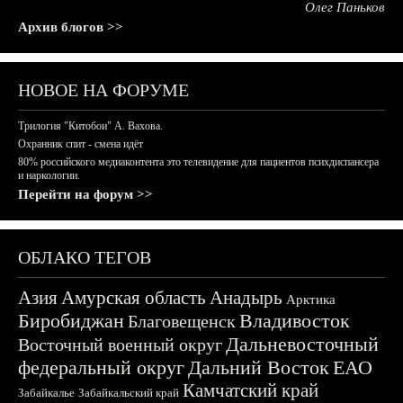
Олег Паньков
Архив блогов >>
НОВОЕ НА ФОРУМЕ
Трилогия "Китобои" А. Вахова.
Охранник спит - смена идёт
80% российского медиаконтента это телевидение для пациентов психдиспансера
и наркологии.
Перейти на форум >>
ОБЛАКО ТЕГОВ
Азия
Амурская область
Анадырь
Арктика
Биробиджан
Владивосток
Благовещенск
Дальневосточный
Восточный военный округ
федеральный округ
Дальний Восток
ЕАО
Камчатский край
Забайкалье
Забайкальский край