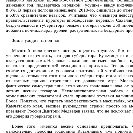
заведомо негодной проектно-сметной документации. Оставш
движения год, подверглись изрядной «усушке» ввиду инфляци
8,8%. В первые полгода нынешнего, 2010-го, снизилась до отме
в 6,8% сравнительно невысок. Учитывая, что миллиард невос
правительственные кураторы впоследствии передали Сахалину
бездеятельности губернатора бюджет потерял около 350 милл
добавить полмиллиарда рублей, растраченных на бездарные про
Земля уходит из-под ног
Масштаб политических потерь оценить труднее. Тем н
уверенностью считать, что для губернатора Кузьмицкого и 
окажутся роковыми. Начавшаяся кампания по смене наиболее о
не только представителей «ельцинского призыва». Теперь ло
считается достаточным условием политической устойчивост
оценки деятельности того или иного губернатора стала эффект
из главных причин отрешения от должности мэра Моск
фактическое самоустранение столичного градоначальника от 
летних лесных пожаров. Неудовлетворительная работа с 
экономических показателей стала причиной отставки калинин
Бооса. Понятно, что терпеть неэффективность в масштабах, ко
Камчатского края, высшее руководство страны просто не м
президент России Дмитрий Медведев заявил, что не исключает 
его доверия губернаторами.
Более того, имеются веские основания предполагать,
относительно персоны господина Кузьмицкого уже принято.