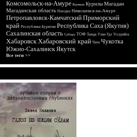
Комсомольск-на-Амуре
Магадан
Курилы
Корякия
Магаданская область
Николаевск-на-Амуре
Находка
Приморский
Петропавловск-Камчатский
край
Республика Саха (Якутия)
Республика Бурятия
Сахалинская область
ТОФ
Тында
Улан-Удэ
Уссурийск
Сибирь
Хабаровск
Хабаровский край
Чукотка
Чита
Южно-Сахалинск
Якутск
Все теги >>