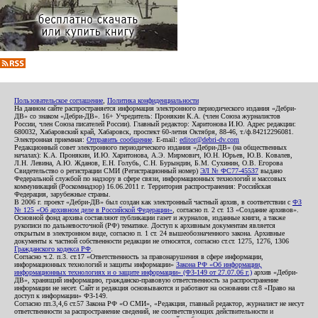
Пользовательское соглашение
,
Политика конфиденциальности
На данном сайте распространяется информация электронного периодического издания «Дебри-
ДВ» со знаком «Дебри-ДВ». 16+ Учредитель: Пронякин К.А. (член Союза журналистов
России, член Союза писателей России). Главный редактор: Харитонова И.Ю. Адрес редакции:
680032, Хабаровский край, Хабаровск, проспект 60-летия Октября, 88-46, т./ф.84212296081.
Электронная приемная:
Отправить сообщение
. E-mail:
editor@debri-dv.com
Редакционный совет электронного периодического издания «Дебри-ДВ» (на общественных
началах): К.А. Пронякин, И.Ю. Харитонова, А.Э. Мирмович, Ю.Н. Юрьев, Ю.В. Ковалев,
Л.Н. Левина, А.Ю. Жданов, Е.Н. Голубь, С.Н. Бурындин, Б.М. Сухинин, О.В. Егорова
Свидетельство о регистрации СМИ (Регистрационный номер)
ЭЛ № ФС77-45537
выдано
Федеральной службой по надзору в сфере связи, информационных технологий и массовых
коммуникаций (Роскомнадзор) 16.06.2011 г. Территория распространения: Российская
Федерация, зарубежные страны.
В 2006 г. проект «Дебри-ДВ» был создан как электронный частный архив, в соответствии с
ФЗ
№ 125 «Об архивном деле в Российской Федерации»
, согласно п. 2 ст. 13 «Создание архивов».
Основной фонд архива составляют публикации газет и журналов, изданные книги, а также
рукописи по дальневосточной (РФ) тематике. Доступ к архивным документам является
открытым в электронном виде, согласно п. 1 ст. 24 вышеобозначенного закона. Архивные
документы к частной собственности редакции не относятся, согласно ст.ст. 1275, 1276, 1306
Гражданского кодекса РФ
.
Согласно ч.2. п.3. ст.17 «Ответственность за правонарушения в сфере информации,
информационных технологий и защиты информации»
Закона РФ «Об информации,
информационных технологиях и о защите информации» (ФЗ-149 от 27.07.06 г.)
архив «Дебри-
ДВ», хранящий информацию, гражданско-правовую ответственность за распространение
информации не несет. Сайт и редакция основываются и работают на основании ст.8 «Право на
доступ к информации» ФЗ-149.
Согласно пп.3,4,6 ст.57 Закона РФ «О СМИ», «Редакция, главный редактор, журналист не несут
ответственности за распространение сведений, не соответствующих действительности и