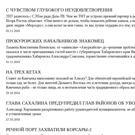
С ЧУВСТВОМ ГЛУБОКОГО НЕУДОВЛЕТВОРЕНИЯ
ТНТ развелось с СЭТом ради Даль-ТВ. Чем же ТНТ не устроил прежний партнер в р
Игорь Ростов объяснил: «Они ничего не делали, чтобы повысить рейтинг канала, а в
даем людям «Мерседес», а они возят на нем говно, то мы лучше отдадим его тем, к
03.11.2010
ПРОКУРОРСКИХ НАЧАЛЬНИКОВ ЗНАКОМЕЦ
Таланты Константина Вачевских: от «аннексии» «Амуркабеля» до «решения пробле
оказался в числе приглашенных гостей вместе с губернатором Хабаровского края 
градоначальника Хабаровска Александра Соколова, торжественно отмечавшийся в 
01.11.2010
НА ТРЕХ КЕТАХ
Станет ли Камчатка наполовину похожей на Аляску? Для обитателей европейской ча
только еда, не более. Для жителей Дальнего Востока это и источник дохода, иногда
Камчатки рыба – не только пища, но и неотъемлемая часть традиционного образа жи
29.10.2010
ГЛАВА САХАЛИНА ПРЕДУПРЕДИЛ ГЛАВ РАЙОНОВ ОБ УВ
Александр Хорошавин раскритиковал работу руководителей муниципалитетов, не об
в установленные сроки
27.10.2010
РЕЧНОЙ ПОРТ ЗАХВАТИЛИ КОРСАРЫ-2