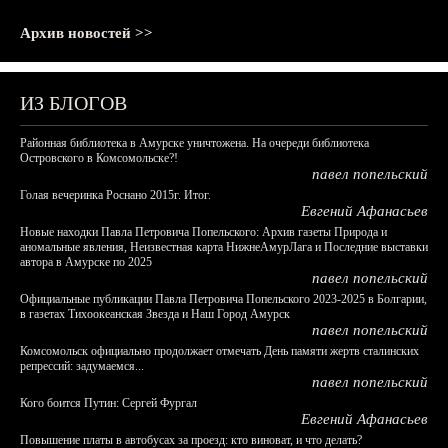
Архив новостей >>
ИЗ БЛОГОВ
Районная библиотека в Амурске уничтожена. На очереди библиотека
Островского в Комсомольске?!
павел попельский
Голая вечеринка Роснано 2015г. Итог.
Евгений Афанасьев
Новые находки Павла Петровича Попельского: Архив газеты Природа и
аномальные явления, Неизвестная карта НижнеАмурЛага и Последние выставки
автора в Амурске по 2025
павел попельский
Официальные публикации Павла Петровича Попельского 2023-2025 в Болгарии,
в газетах Тихоокеанская Звезда и Наш Город Амурск
павел попельский
Комсомольск официально продолжает отмечать День памяти жертв сталинских
репрессий: задумаемся...
павел попельский
Кого боится Путин: Сергей Фургал
Евгений Афанасьев
Повышение платы в автобусах за проезд: кто виноват, и что делать?