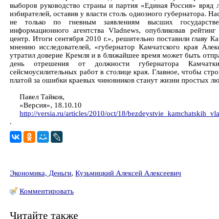
выборов руководство страны и партия «Единая Россия» вряд 
избирателей, оставив у власти столь одиозного губернатора. На
не только по гневным заявлениям высших государстве
информационного агентства Vladnews, опубликовав рейтинг
центр. Итоги сентября 2010 г.», решительно поставили главу К
мнению исследователей, «губернатор Камчатского края Алек
утратил доверие Кремля и в ближайшее время может быть отпра
день отрешения от должности губернатора Камчатк
сейсмоусилительных работ в столице края. Главное, чтобы стр
платой за ошибки краевых чиновников станут жизни простых лю
Павел Тайков,
«Версия», 18.10.10
http://versia.ru/articles/2010/oct/18/bezdeystvie_kamchatskih_vl
.
Экономика, Деньги
,
Кузьмицкий Алексей Алексеевич
Комментировать
Читайте также