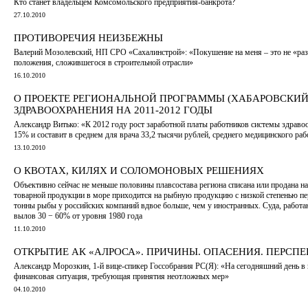
Кто станет владельцем Комсомольского предприятия-банкрота?
27.10.2010
ПРОТИВОРЕЧИЯ НЕИЗБЕЖНЫ
Валерий Мозолевский, НП СРО «Сахалинстрой»: «Покушение на меня – это не «разб
положения, сложившегося в строительной отрасли»
16.10.2010
О ПРОЕКТЕ РЕГИОНАЛЬНОЙ ПРОГРАММЫ (ХАБАРОВСКИЙ
ЗДРАВООХРАНЕНИЯ НА 2011-2012 ГОДЫ
Александр Витько: «К 2012 году рост заработной платы работников системы здравоо
15% и составит в среднем для врача 33,2 тысячи рублей, среднего медицинского раб
13.10.2010
О КВОТАХ, КИЛЯХ И СОЛОМОНОВЫХ РЕШЕНИЯХ
Объективно сейчас не меньше половины плавсостава региона списана или продана 
товарной продукции в море приходится на рыбную продукцию с низкой степенью пер
тонны рыбы у российских компаний вдвое больше, чем у иностранных. Суда, работа
вылов 30 − 60% от уровня 1980 года
11.10.2010
ОТКРЫТИЕ АК «АЛРОСА». ПРИЧИНЫ. ОПАСЕНИЯ. ПЕРСП
Александр Морозкин, 1-й вице-спикер Госсобрания РС(Я): «На сегодняшний день в
финансовая ситуация, требующая принятия неотложных мер»
04.10.2010