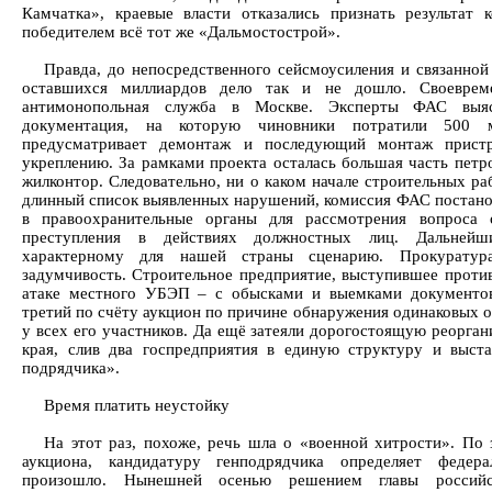
Камчатка», краевые власти отказались признать результат к
победителем всё тот же «Дальмостострой».
Правда, до непосредственного сейсмоусиления и связанно
оставшихся миллиардов дело так и не дошло. Своеврем
антимонопольная служба в Москве. Эксперты ФАС выясн
документация, на которую чиновники потратили 500 
предусматривает демонтаж и последующий монтаж прист
укреплению. За рамками проекта осталась большая часть петро
жилконтор. Следовательно, ни о каком начале строительных ра
длинный список выявленных нарушений, комиссия ФАС постано
в правоохранительные органы для рассмотрения вопроса 
преступления в действиях должностных лиц. Дальнейш
характерному для нашей страны сценарию. Прокурату
задумчивость. Строительное предприятие, выступившее против
атаке местного УБЭП – с обысками и выемками документов
третий по счёту аукцион по причине обнаружения одинаковых 
у всех его участников. Да ещё затеяли дорогостоящую реорган
края, слив два госпредприятия в единую структуру и выстав
подрядчика».
Время платить неустойку
На этот раз, похоже, речь шла о «военной хитрости». По з
аукциона, кандидатуру генподрядчика определяет федера
произошло. Нынешней осенью решением главы российск