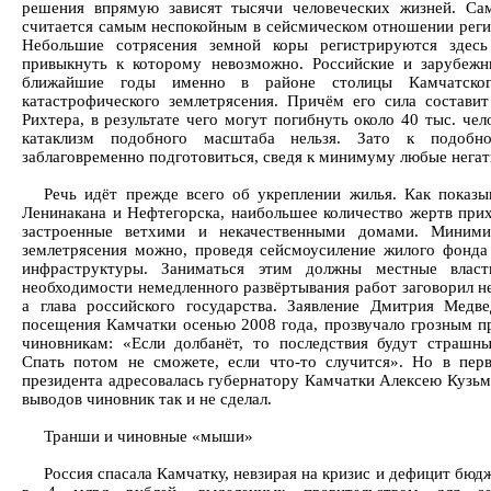
решения впрямую зависят тысячи человеческих жизней. Са
считается самым неспокойным в сейсмическом отношении реги
Небольшие сотрясения земной коры регистрируются здесь
привыкнуть к которому невозможно. Российские и зарубежн
ближайшие годы именно в районе столицы Камчатског
катастрофического землетрясения. Причём его сила состави
Рихтера, в результате чего могут погибнуть около 40 тыс. че
катаклизм подобного масштаба нельзя. Зато к подобн
заблаговременно подготовиться, сведя к минимуму любые негат
Речь идёт прежде всего об укреплении жилья. Как показы
Ленинакана и Нефтегорска, наибольшее количество жертв прих
застроенные ветхими и некачественными домами. Миними
землетрясения можно, проведя сейсмоусиление жилого фонда
инфраструктуры. Заниматься этим должны местные влас
необходимости немедленного развёртывания работ заговорил не
а глава российского государства. Заявление Дмитрия Медв
посещения Камчатки осенью 2008 года, прозвучало грозным 
чиновникам: «Если долбанёт, то последствия будут страшн
Спать потом не сможете, если что-то случится». Но в пер
президента адресовалась губернатору Камчатки Алексею Кузь
выводов чиновник так и не сделал.
Транши и чиновные «мыши»
Россия спасала Камчатку, невзирая на кризис и дефицит бю