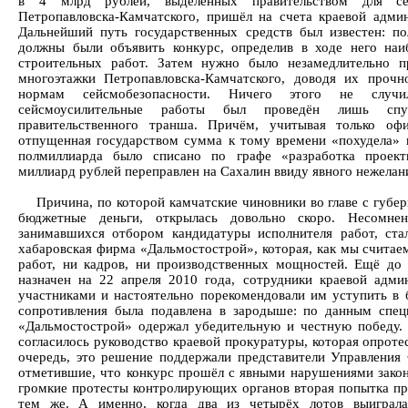
в 4 млрд рублей, выделенных правительством для се
Петропавловска-Камчатского, пришёл на счета краевой админ
Дальнейший путь государственных средств был известен: по
должны были объявить конкурс, определив в ходе него наи
строительных работ. Затем нужно было незамедлительно пр
многоэтажки Петропавловска-Камчатского, доводя их прочн
нормам сейсмобезопасности. Ничего этого не случ
сейсмоусилительные работы был проведён лишь спу
правительственного транша. Причём, учитывая только оф
отпущенная государством сумма к тому времени «похудела» 
полмиллиарда было списано по графе «разработка проект
миллиард рублей переправлен на Сахалин ввиду явного нежелан
Причина, по которой камчатские чиновники во главе с губе
бюджетные деньги, открылась довольно скоро. Несомне
занимавшихся отбором кандидатуры исполнителя работ, ста
хабаровская фирма «Дальмостострой», которая, как мы считае
работ, ни кадров, ни производственных мощностей. Ещё до 
назначен на 22 апреля 2010 года, сотрудники краевой адми
участниками и настоятельно порекомендовали им уступить в 
сопротивления была подавлена в зародыше: по данным спец
«Дальмостострой» одержал убедительную и честную победу.
согласилось руководство краевой прокуратуры, которая опроте
очередь, это решение поддержали представители Управления
отметившие, что конкурс прошёл с явными нарушениями закон
громкие протесты контролирующих органов вторая попытка пр
тем же. А именно, когда два из четырёх лотов выиграла