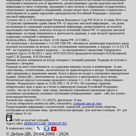
сообщений и материалов или их фрагментов, распространенных другим средством массовой
информации (а также сообщения, переданные в пресс-релизах и информация государственных,
общественных организаций и объединений), которое может быть установлено и привлечено к
ответственности за данное нарушение законодательства Российской Федерации о средствах
массовой информации».
Согласно абз.3, п.13 Постановления Пленума Верховного Суда РФ №16 от 15 июня 2010 года
«О практике применения судами Закона РФ «О средствах массовой информации», «по делам,
вытекающим из содержания распространенной информации, распространитель не является
надлежащим ответчиком, поскольку исходя из положений Закона РФ «О средствах массовой
информации» не вправе вмешиваться в деятельность редакции, в ходе которой определяется
содержание сообщений и материалов».
Воспользуйтесь «Правом на ответ» (ст.46 Закона РФ «О СМИ»).
«В соответствии с положением ч.3 ст.196 ГПК РФ, обязанность компенсации морального вреда
подлежит возложению на авторов, а по опубликованию опровержения, в порядке ч.2 ст.152 ГК
РФ - на учредителя и главного редактор», - из апелляционного определения Хабаровского
краевого суда от 22.08.2012 г. (дело №33-5325/2012) председательствующего И.И.Куликовой,
судей С.И.Дорожко, Н.В.Пестовой.
Мнения авторов материалов не всегда совпадают с позицией редакции. Редакция не вступает в
переписку с авторами.
Редакция не несет ответственность за содержание внешних ссылок и комментариев. За них
ответственны, соответственно, исключительно их правообладатели и авторы. Комментарии на
сайте приравнены к выражению мнения. Блоги и форум не входят в электронное периодическое
издание «Дебри-ДВ», ответственность за достоверность и наполняемость несут авторы.
Политические опросы/голосования проводятся согласно ч.2. ст.46 «Опросы общественного
мнения» Федерального закона от 12.06.2002 г. № 67-ФЗ «Об основных гарантиях
избирательных прав и права на участие в референдуме граждан Российской Федерации»;
считать, там где не указано: лицо (лица), заказавшее (заказавших) проведение опроса и
оплатившее (оплативших) указанную публикацию (обнародование) - едино - сайт, без оплаты -
безвозмездно/бесплатно.
Часовой пояс сервера UTC+11 (AEST), фактически +8 мск.
Если вы обнаружили ошибки на сайте, пожалуйста,
сообщите нам об этом
.
Распространение информации о политической, социальной, духовной жизни общества,
публикации на актуальные темы, просветительские функции. Для мужчин и женщин. 16+ для
детей старше 16 лет.
СМИ не получает субсидий.
Адреса сайта:
DEBRI-DV.COM
,
DEBRI-DV.RU
.
В социальных сетях:
© Дебри-ДВ, 20.04.2006 - 2026