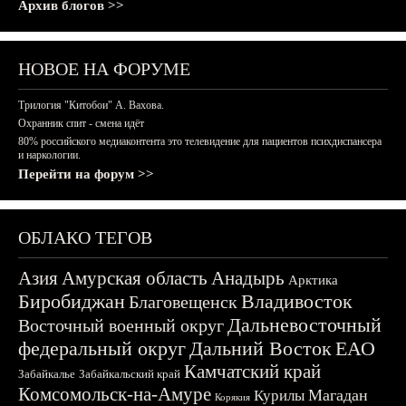
Архив блогов >>
НОВОЕ НА ФОРУМЕ
Трилогия "Китобои" А. Вахова.
Охранник спит - смена идёт
80% российского медиаконтента это телевидение для пациентов психдиспансера
и наркологии.
Перейти на форум >>
ОБЛАКО ТЕГОВ
Азия
Амурская область
Анадырь
Арктика
Биробиджан
Владивосток
Благовещенск
Дальневосточный
Восточный военный округ
федеральный округ
Дальний Восток
ЕАО
Камчатский край
Забайкалье
Забайкальский край
Комсомольск-на-Амуре
Магадан
Курилы
Корякия