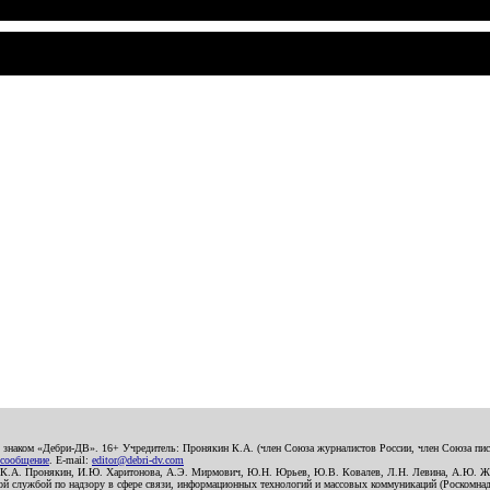
о знаком «Дебри-ДВ». 16+ Учредитель: Пронякин К.А. (член Союза журналистов России, член Союза писа
 сообщение
. E-mail:
editor@debri-dv.com
): К.А. Пронякин, И.Ю. Харитонова, А.Э. Мирмович, Ю.Н. Юрьев, Ю.В. Ковалев, Л.Н. Левина, А.Ю. Ж
 службой по надзору в сфере связи, информационных технологий и массовых коммуникаций (Роскомнадзо