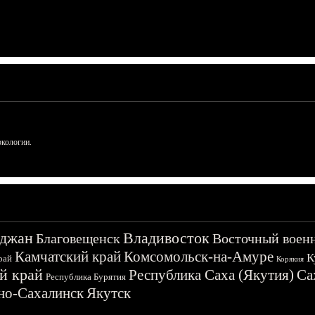
ркологии.
джан
Владивосток
Благовещенск
Восточный воен
Камчатский край
Комсомольск-на-Амуре
К
рай
Корякия
й край
Республика Саха (Якутия)
Са
Республика Бурятия
о-Сахалинск
Якутск