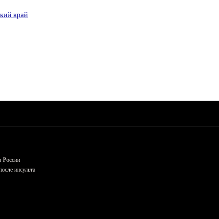
кий край
в России
осле инсульта