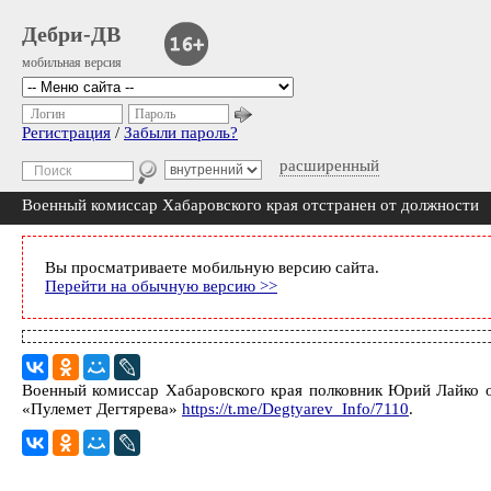
Дебри-ДВ
мобильная версия
Логин
Пароль
Регистрация
/
Забыли пароль?
расширенный
Военный комиссар Хабаровского края отстранен от должности
Вы просматриваете мобильную версию сайта.
Перейти на обычную версию >>
Военный комиссар Хабаровского края полковник Юрий Лайко о
«Пулемет Дегтярева»
https://t.me/Degtyarev_Info/7110
.