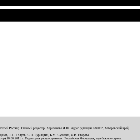
телей России). Главный редактор: Харитонова И.Ю. Адрес редакции: 680032, Хабаровский край,
данов, Е.Н. Голубь, С.Н. Бурындин, Б.М. Сухинин, О.В. Егорова
р) 16.06.2011 г. Территория распространения: Российская Федерация, зарубежные страны.