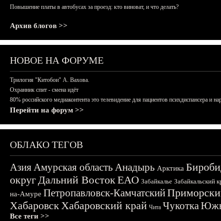
Повышение платы в автобусах за проезд: кто виноват, и что делать?
Архив блогов >>
НОВОЕ НА ФОРУМЕ
Трилогия "Китобои" А. Вахова.
Охранник спит - смена идёт
80% российского медиаконтента это телевидение для пациентов психдиспансера и на
Перейти на форум >>
ОБЛАКО ТЕГОВ
Бироби
Азия
Амурская область
Анадырь
Арктика
округ
Дальний Восток
ЕАО
Забайкалье
Забайкальский к
Приморски
Петропавловск-Камчатский
на-Амуре
Хабаровск
Хабаровский край
Чукотка
Южн
Чита
Все теги >>