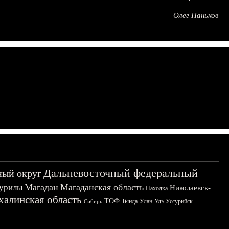
Олег Паньков
Дальневосточный федеральный
ный округ
Магадан
Магаданская область
урилы
Николаевск-
Находка
халинская область
ТОФ
Тында
Улан-Удэ
Уссурийск
Сибирь