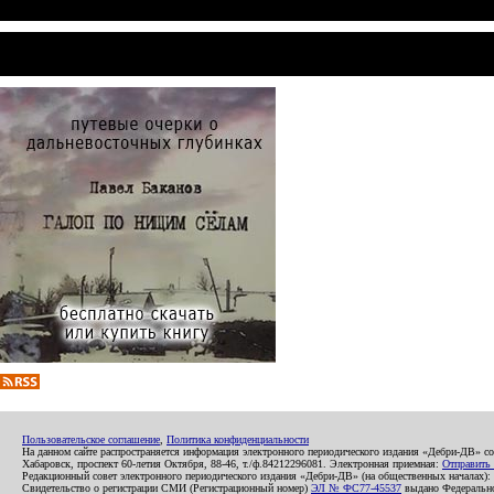
Пользовательское соглашение
,
Политика конфиденциальности
На данном сайте распространяется информация электронного периодического издания «Дебри-ДВ» с
Хабаровск, проспект 60-летия Октября, 88-46, т./ф.84212296081. Электронная приемная:
Отправить
Редакционный совет электронного периодического издания «Дебри-ДВ» (на общественных началах
Свидетельство о регистрации СМИ (Регистрационный номер)
ЭЛ № ФС77-45537
выдано Федеральной