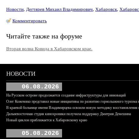
Новости
,
Дегтярев Михаил Владимирович
,
Хабаровск
,
Хабаровс
Комментировать
Читайте также на форуме
Вторая волна Ковида в Хабаровском крае.
НОВОСТИ
06.08.2026
На Русском острове продолжается создание инфраструктуры для инноваций
Олег Кожемяко представил новые инициативы по развитию горнолыжного туризма 
В краевой больнице имени Владимирцева освоили новую методику восстановления п
Дальневосточная студия кинохроники получила поддержку Дмитрия Демешина
Новый циклон приближается к Хабаровскому краю
05.08.2026