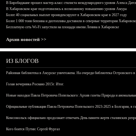
В Биробиджане прошел мастер-класс стилиста международного уровня Алекса Датс
В Хабаровском крае подготовились к возможному повышению уровня Амура
Более 40 социальных выплат проиндексируют в Хабаровском крае в 2027 году
Более 1 000 тонн бензина и дизтоплива доставили в северные территории Хабаровск
Бесплатную сеть Wi-Fi запустили на площади имени Ленина в Хабаровске
Архив новостей >>
ИЗ БЛОГОВ
Районная библиотека в Амурске уничтожена. На очереди библиотека Островского в
Голая вечеринка Роснано 2015г. Итог.
Новые находки Павла Петровича Попельского: Архив газеты Природа и аномальные
Официальные публикации Павла Петровича Попельского 2023-2025 в Болгарии, в г
Комсомольск официально продолжает отмечать День памяти жертв сталинских репрес
Кого боится Путин: Сергей Фургал