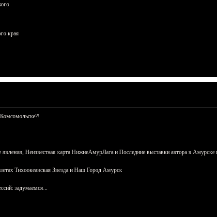
кого
ого края
 Комсомольске?!
 явления, Неизвестная карта НижнеАмурЛага и Последние выставки автора в Амурске 
азетах Тихоокеанская Звезда и Наш Город Амурск
сий: задумаемся...